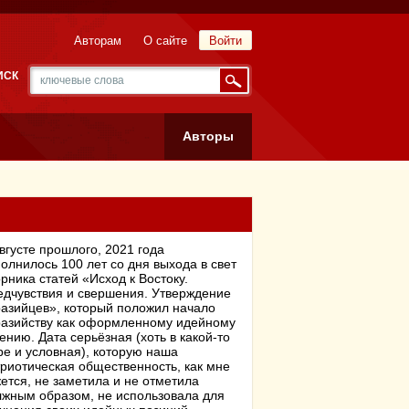
Авторам
О сайте
Войти
ИСК
Авторы
вгусте прошлого, 2021 года
олнилось 100 лет со дня выхода в свет
рника статей «Исход к Востоку.
едчувствия и свершения. Утверждение
разийцев», который положил начало
разийству как оформленному идейному
ению. Дата серьёзная (хоть в какой-то
е и условная), которую наша
риотическая общественность, как мне
ется, не заметила и не отметила
лжным образом, не использовала для