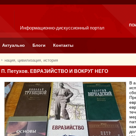
ПО
Информационно-дискуссионный портал
Актуально
Блоги
Контакты
нация, цивилизация, история
П. Петухов. ЕВРАЗИЙСТВО И ВОКРУГ НЕГО
В а
исп
сбо
Пр
ев
ев
теч
мер
пат
каж
до