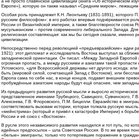
а не просто славянской цивилизации (книга «Об историческом изу
Европе»), которую он также называл «Средним миром», лежащим
Особая роль принадлежит К.Н. Леонтьеву (1831-1891), которого 
русским философом»: в его работах впервые подчёркивается рол
России от Византийской империи, а также благотворности союза Р
мусульманским – против современного либерального Запада. Для 
религиозная составляющая: как мы бы сегодня сказали, именно 
цивилизации.
Непосредственно перед революцией «предъевразийские» идеи раз
1921): этот дипломат и исследователь Востока выступал за сближ
западнической ориентации. Он писал: «Между Западной Европой 
огромная пропасть, а между русскими и азиатами такой пропасти
Ухтомского, «для Всероссийской державы нет другого исхода: или 
быть (мировой силой, сочетающей Запад с Востоком), или бесслав
Европа сама по себе нас, в конце концов, подавит внешним прево
пробуждённые азиатские народы будут ещё опаснее, чем западн
Из предыдущего развития русской мысли и выросло историческое е
представленное именами Трубецкого, Савицкого, Сувчинского, Г.В.
Алексеева, Г.В. Флоровского, П.М. Бицилли. Евразийство в эмиг
соответствовать вызовам истории, которая толкала русскую мысль
«мейнстрима» (который и привёл к катастрофе Империи) к борьбе
России и её союз с «Востоком».
В русле этого независимого развития находился и тот путь, по ко
идейных предпосылок – шла Советская Россия. В то же время пон
«белые» эмигранты, только что потерпевшие поражение в гражда