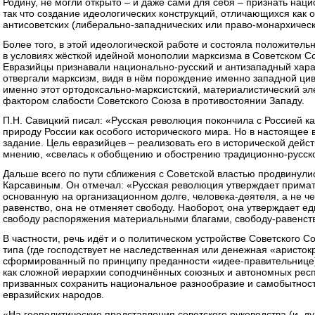
Родину, не могли открыто – и даже сами для себя – признать нац
так что создание идеологических конструкций, отличающихся как от
антисоветских (либерально-западнических или право-монархичес
Более того, в этой идеологической работе и состояла положитель
в условиях жёсткой идейной монополии марксизма в Советском Со
Евразийцы признавали национально-русский и антизападный хара
отвергали марксизм, видя в нём порождение именно западной ци
именно этот ортодоксально-марксистский, материалистический э
фактором слабости Советского Союза в противостоянии Западу.
П.Н. Савицкий писал: «Русская революция покончила с Россией к
природу России как особого исторического мира. Но в настоящее 
задание. Цель евразийцев – реализовать его в исторической дейс
мнению, «свелась к обобщению и обострению традиционно-русско
Дальше всего по пути сближения с Советской властью продвинулис
Карсавиным. Он отмечал: «Русская революция утверждает примат
основанную на организационном долге, человека-деятеля, а не 
равенство, она не отменяет свободу. Наоборот, она утверждает е
свободу распоряжения материальными благами, свободу-равенст
В частности, речь идёт и о политическом устройстве Советского С
типа (где господствует не наследственная или денежная «аристок
сформированный по принципу преданности «идее-правительнице),
как сложной иерархии соподчинённых союзных и автономных респу
призванных сохранить национальное разнообразие и самобытност
евразийских народов.
«На геополитические представления советского руководства (и, д