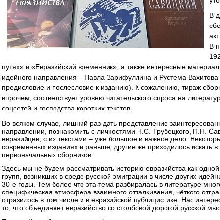
уто
В д
сбо
ак
В н
192
путях» и «Евразийский временник», а также интересные материа
идейного направления – Павла Зарифуллина и Рустема Вахитова 
предисловие и послесловие к изданию). К сожалению, тираж сборн
впрочем, соответствует уровню читательского спроса на литерату
соцсетей и господства коротких текстов.
Во всяком случае, лишний раз дать представление заинтересова
направлении, познакомить с личностями Н.С. Трубецкого, П.Н. Сав
евразийцев, с их текстами – уже большое и важное дело. Некоторы
современных изданиях и раньше, другие же приходилось искать 
первоначальных сборников.
Здесь мы не будем рассматривать историю евразийства как одной
групп, возникших в среде русской эмиграции в числе других идейн
30-е годы. Тем более что эта тема разбиралась в литературе мно
специфическая атмосфера взаимного отталкивания, чёткого отгра
отразилось в том числе и в евразийской публицистике. Нас интере
то, что объединяет евразийство со столбовой дорогой русской мыс