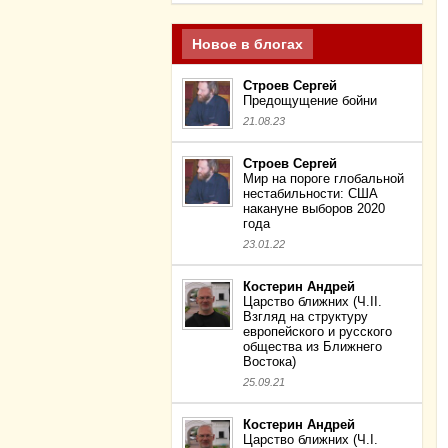
Новое в блогах
Строев Сергей
Предощущение бойни
21.08.23
Строев Сергей
Мир на пороге глобальной
нестабильности: США
накануне выборов 2020
года
23.01.22
Костерин Андрей
Царство ближних (Ч.II.
Взгляд на структуру
европейского и русского
общества из Ближнего
Востока)
25.09.21
Костерин Андрей
Царство ближних (Ч.I.