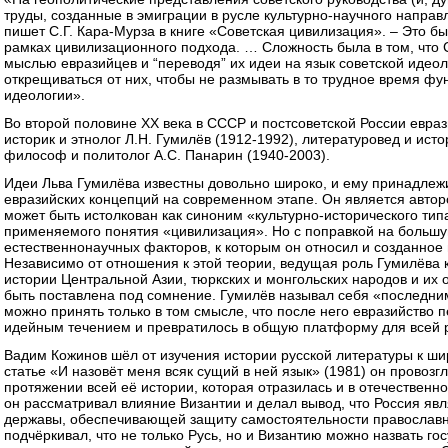
труды, созданные в эмиграции в русле культурно-научного направ
пишет С.Г. Кара-Мурза в книге «Советская цивилизация». – Это 
рамках цивилизационного подхода. … Сложность была в том, что 
мыслью евразийцев и “переводя” их идеи на язык советской идеол
открещиваться от них, чтобы не размывать в то трудное время ф
идеологии».
Во второй половине XX века в СССР и постсоветской России евр
историк и этнолог Л.Н. Гумилёв (1912-1992), литературовед и исто
философ и политолог А.С. Панарин (1940-2003).
Идеи Льва Гумилёва известны довольно широко, и ему принадлежи
евразийских концепций на современном этапе. Он является автор
может быть истолкован как синоним «культурно-исторического ти
применяемого понятия «цивилизация». Но с поправкой на большу
естественнонаучных факторов, к которым он относил и созданное
Независимо от отношения к этой теории, ведущая роль Гумилёва 
истории Центральной Азии, тюркских и монгольских народов и их 
быть поставлена под сомнение. Гумилёв называл себя «последни
можно принять только в том смысле, что после него евразийство
идейным течением и превратилось в общую платформу для всей 
Вадим Кожинов шёл от изучения истории русской литературы к ш
статье «И назовёт меня всяк сущий в ней язык» (1981) он провоз
протяжении всей её истории, которая отразилась и в отечественн
он рассматривал влияние Византии и делал вывод, что Россия явл
державы, обеспечивающей защиту самостоятельности православн
подчёркивал, что не только Русь, но и Византию можно назвать го