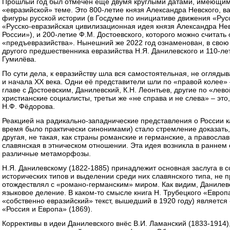
Прошлый год был отмечен ещё двумя круглыми датами, имеющим
«евразийской» теме. Это 800-летие князя Александра Невского, в
фигуры русской истории (в Госдуме по инициативе движения «Рус
«Русско-евразийская цивилизационная идея князя Александра Нев
России»), и 200-летие Ф.М. Достоевского, которого можно считат
«предъевразийства». Нынешний же 2022 год ознаменован, в свою
другого предшественника евразийства Н.Я. Данилевского и 110-ле
Гумилёва.
По сути дела, к евразийству шла вся самостоятельная, не огляд
и начала XX века. Одни её представители шли по «правой колее»
главе с Достоевским, Данилевский, К.Н. Леонтьев, другие по «лево
христианские социалисты, третьи же «не справа и не слева» – это
Н.Ф. Фёдорова.
Реакцией на радикально-западнические представления о России как
время было практически синонимами) стало стремление доказать,
другая, не такая, как страны романские и германские, а православ
славянская в этническом отношении. Эта идея возникла в раннем
различные метаморфозы.
Н.Я. Данилевскому (1822-1885) принадлежит основная заслуга в с
исторических типов и выделении среди них славянского типа, не 
отождествлял с «романо-германским» миром. Как видим, Данилевск
языковое деление. В каком-то смысле книга Н. Трубецкого «Европ
«собственно евразийский» текст, вышедший в 1920 году) являетс
«Россия и Европа» (1869).
Коррективы в идеи Данилевского внёс В.И. Ламанский (1833-1914)