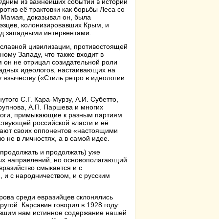
Одним из важнейших событий в истории
ротив её трактовки как борьбы Леса со
 Мамая, доказывал он, была
эзцев, колонизировавших Крым, и
ад западными интервентами.
ославной цивилизации, противостоящей
ому Западу, что также входит в
я он не отрицал созидательной роли
падных идеологов, настаивающих на
 язычеству («Стиль ретро в идеологии
того С.Г. Кара-Мурзу, А.И. Субетто,
Крупнова, А.П. Паршева и многих
ологи, примыкающие к разным партиям
ствующей российской власти и её
читают своих оппонентов «настоящими
 не в личностях, а в самой идее.
 продолжать и продолжать) уже
йных направлений, но основополагающий
вразийство смыкается и с
 и с народничеством, и с русским
орова среди евразийцев склонялись
ругой. Карсавин говорил в 1928 году:
ывшим нам истинное содержание нашей