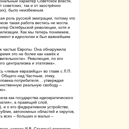
иональный характер Советской власти,
 советских, так и от заострённо
ких), было неизбежным.
ная роль русской эмиграции, потому что
юзе такая работа вестись не могла.
ктер Октябрьской революции, хотя и
вилизации. Как мы теперь понимаем,
лемент в идеологии и был важнейшим
ак частью Европы. Она обнаружила
время это не более как намёк и
твительности». Революция, по его
го централизма и этатизма».
ь «левые евразийцы» во главе с Л.П.
 Общего над Частным, этику,
человека-потребителя… утверждая
динственную реальную свободу –
во».
оюза как государства идеократического
ратия», а правящий слой,
 и о его федеративном устройстве,
блик, автономных областей и округов,
ь всех – больших и малых –
умаю, самого И.В. Сталина) повлияли