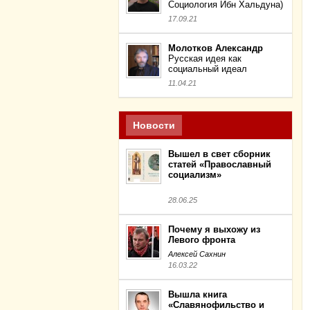
Социология Ибн Хальдуна)
17.09.21
Молотков Александр
Русская идея как
социальный идеал
11.04.21
Новости
Вышел в свет сборник
статей «Православный
социализм»
28.06.25
Почему я выхожу из
Левого фронта
Алексей Сахнин
16.03.22
Вышла книга
«Славянофильство и