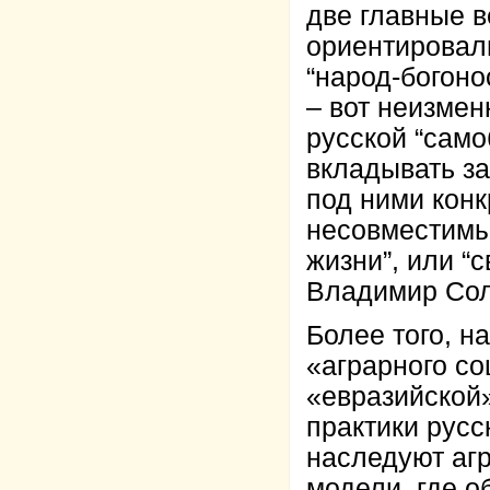
две главные в
ориентировали
“народ-богоно
– вот неизмен
русской “само
вкладывать з
под ними конк
несовместимы
жизни”, или “
Владимир Сол
Более того, н
«аграрного со
«евразийской
практики русс
наследуют аг
модели, где 