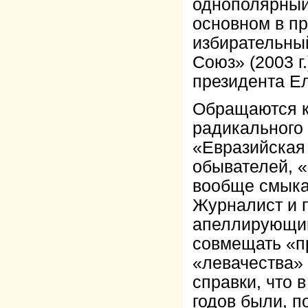
однополярный
основном в пр
избирательны
Союз» (2003 г
президента Е
Обращаются к
радикального 
«Евразийская 
обывателей, «
вообще смыка
Журналист и 
апеллирующий 
совмещать «п
«левачества»
справки, что 
годов были, п