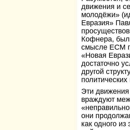
движения и се
молодёжи» (ид
Евразия» Пав
просуществов
Кофнера, были
смысле ЕСМ п
«Новая Еврази
достаточно ус
другой структ
политических 
Эти движения 
враждуют межд
«неправильно
они продолжаю
как одного из