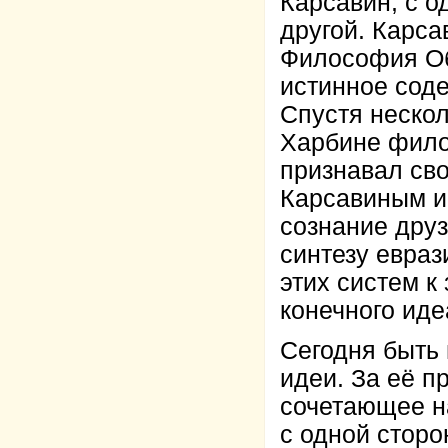
Карсавин, с о
другой. Карса
Философия Об
истинное сод
Спустя нескол
Харбине фило
признавал св
Карсавиным и 
сознание дру
синтезу евраз
этих систем к
конечного иде
Сегодня быть 
идеи. За её п
сочетающее н
с одной сторо