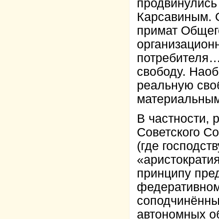
продвинулись 
Карсавиным. 
примат Общего
организационн
потребителя…
свободу. Наоб
реальную сво
материальным
В частности, 
Советского Со
(где господст
«аристократи
принципу пред
федеративном
соподчинённы
автономных об