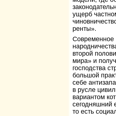
законодатель
ущерб частно
чиновничеств
ренты».
Современное 
народничества 
второй полови
мира» и полу
господства ст
большой прак
себе антизапа
в русле циви
вариантом кот
сегодняшний 
то есть социа