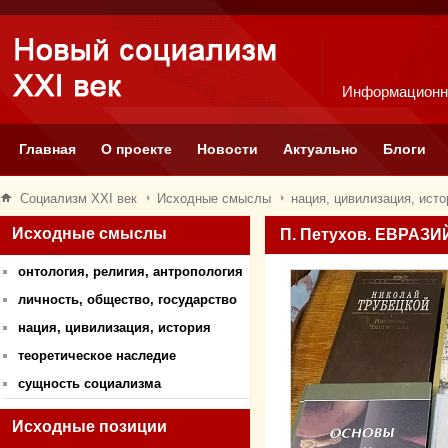
Информационн
Главная
О проекте
Новости
Актуально
Блоги
Социализм XXI век
Исходные смыслы
нация, цивилизация, исто
Исходные смыслы
П. Петухов. ЕВРАЗ
онтология, религия, антропология
личность, общество, государство
нация, цивилизация, история
теоретическое наследие
сущность социализма
Исходные позиции