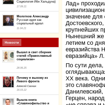
Социология Ибн Хальдуна)
Лад» проходил
17.09.21
цивилизационн
значение для 
Молотков Александр
Русская идея как
Достоевского,
социальный идеал
крупнейших п
11.04.21
Нынешний же 2
летием со дн
Новости
евразийства Н
Вышел в свет сборник
евразийца» Л.
статей «Православный
социализм»
По сути дела,
28.06.25
оглядывающая
XX века. Одни
Почему я выхожу из
Левого фронта
это славянофи
Алексей Сахнин
16.03.22
Данилевский, 
Герцен, народ
Вышла книга
«Славянофильство и
«не справа и 