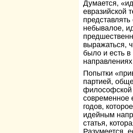
Думается, «ид
евразийской 
представлять 
небывалое, и
предшественни
выражаться, ч
было и есть в
направлениях
Попытки «прив
партией, общ
философской 
современное е
годов, которо
идейным напр
статья, котор
Разумеется, 