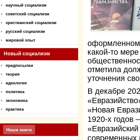
научный социализм
советский социализм
христианский социализм
русский социализм
мировой опыт
оформленному
какой-то мере
Новый социализм
общественност
предпосылки
отметила дол
теория
уточнения сво
идеология
В декабре 202
политика
«Евразийство
экономика
«Новая Еврази
практика
1920-х годов 
«Евразийский
Наши книги
современных 