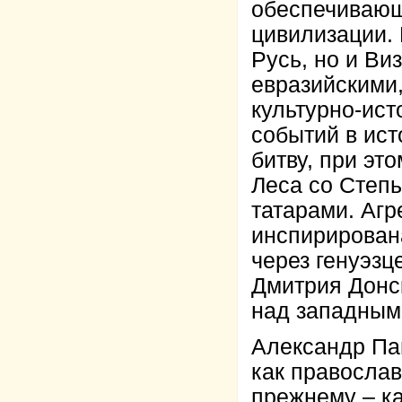
обеспечивающ
цивилизации. 
Русь, но и Ви
евразийскими
культурно-ист
событий в ист
битву, при эт
Леса со Степь
татарами. Агр
инспирирован
через генуэзц
Дмитрия Донск
над западным
Александр Па
как правосла
прежнему – к