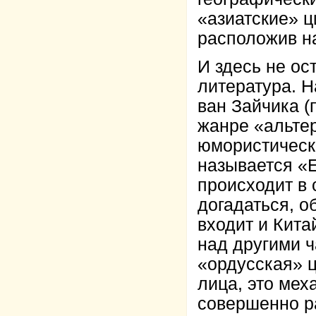
«азиатские» ц
расположив н
И здесь не ос
литература. 
ван Зайчика (
жанре «альте
юмористическо
называется «
происходит в 
догадаться, о
входит и Кита
над другими ч
«ордусская» ц
лица, это ме
совершенно ра