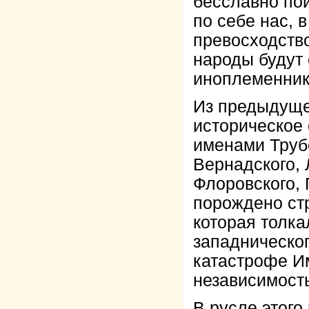
бесславно пой
по себе нас, 
превосходств
народы будут
иноплеменник
Из предыдуще
историческое 
именами Трубе
Вернадского, 
Флоровского, 
порождено ст
которая толка
западническог
катастрофе И
независимость
В русле этого