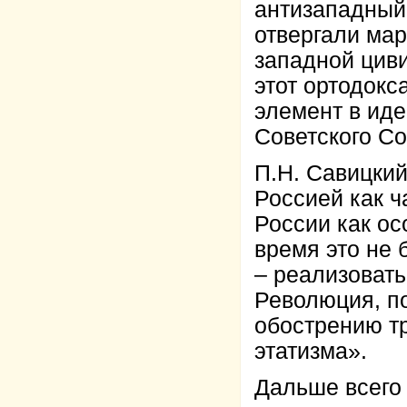
антизападный 
отвергали ма
западной цив
этот ортодокс
элемент в ид
Советского Со
П.Н. Савицкий
Россией как 
России как ос
время это не 
– реализовать
Революция, п
обострению т
этатизма».
Дальше всего 