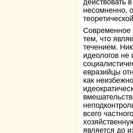
действовать в
несомненно, 
теоретической
Современное е
тем, что явля
течением. Ник
идеологов не
социалистичес
евразийцы отн
как неизбежно
идеократическ
вмешательств
неподконтрол
всего частног
хозяйственную
является до и