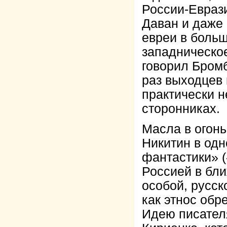
России-Еврази
Даван и даже 
евреи в боль
западническое
говорил Бромб
раз выходцев 
практически н
сторонниках.
Масла в огон
Никитин в одн
фантастики» (
Россией в бл
особой, русск
как этнос обр
Идею писателя