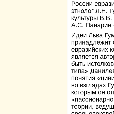
России евраз
этнолог Л.Н. 
культуры В.В.
А.С. Панарин 
Идеи Льва Гу
принадлежит 
евразийских к
является авто
быть истолков
типа» Даниле
понятия «цив
во взглядах Г
которым он от
«пассионарнос
теории, ведущ
средневековой