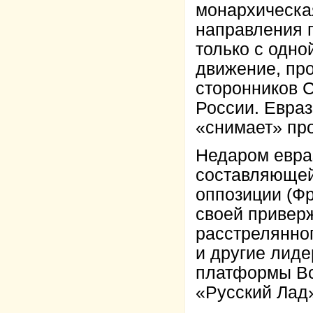
монархическая
направления 
только с одно
движение, про
сторонников 
России. Евраз
«снимает» пр
Недаром евраз
составляющей
оппозиции (Фр
своей приверж
расстрелянног
и другие лиде
платформы Вс
«Русский Лад»