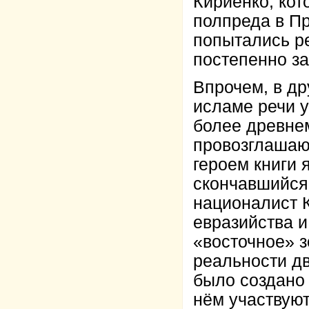
Кириенко, кот
полпреда в П
попытались ре
постепенно за
Впрочем, в др
исламе речи у
более древне
провозглашают
героем книги 
скончавшийся
националист К
евразийства и
«восточное» 
реальности д
было создано
нём участвуют