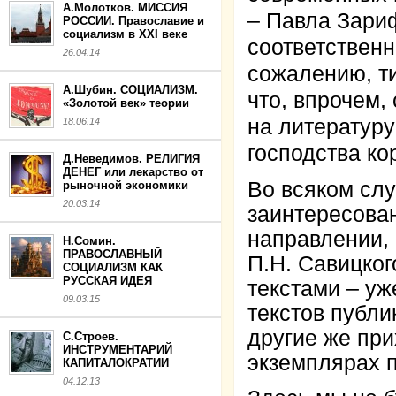
А.Молотков. МИССИЯ
– Павла Зари
РОССИИ. Православие и
социализм в XXI веке
соответственн
26.04.14
сожалению, ти
А.Шубин. СОЦИАЛИЗМ.
что, впрочем,
«Золотой век» теории
на литературу
18.06.14
господства ко
Д.Неведимов. РЕЛИГИЯ
ДЕНЕГ или лекарство от
Во всяком слу
рыночной экономики
20.03.14
заинтересова
направлении, 
Н.Сомин.
ПРАВОСЛАВНЫЙ
П.Н. Савицког
СОЦИАЛИЗМ КАК
РУССКАЯ ИДЕЯ
текстами – уж
09.03.15
текстов публи
другие же пр
С.Строев.
ИНСТРУМЕНТАРИЙ
экземплярах 
КАПИТАЛОКРАТИИ
04.12.13