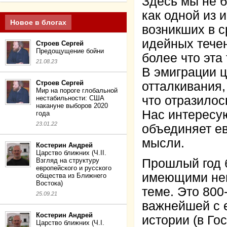
Здесь мы не 
как одной из 
Новое в блогах
возникших в с
идейных течен
Строев Сергей
Предощущение бойни
более что эта
21.08.23
В эмиграции 
Строев Сергей
отталкивания,
Мир на пороге глобальной
что отразилос
нестабильности: США
накануне выборов 2020
Нас интересую
года
23.01.22
объединяет ев
мысли.
Костерин Андрей
Царство ближних (Ч.II.
Взгляд на структуру
Прошлый год 
европейского и русского
имеющими неп
общества из Ближнего
Востока)
теме. Это 800
25.09.21
важнейшей с е
Костерин Андрей
истории (в Го
Царство ближних (Ч.I.