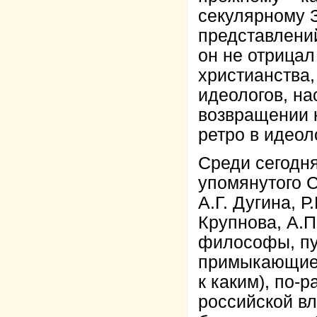
секулярному З
представлений
он не отрицал
христианства,
идеологов, н
возвращении 
ретро в идеол
Среди сегодн
упомянутого С
А.Г. Дугина, 
Крупнова, А.П
философы, пу
примыкающие 
к каким), по-
российской вл