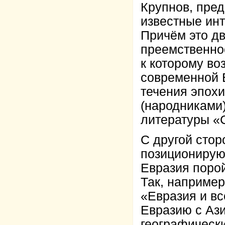
Крупнов, пред
известные инт
Причём это д
преемственнос
к которому во
современной Е
течения эпох
(народниками)
литературы «С
С другой сто
позиционирую
Евразия порой
Так, например
«Евразия и в
Евразию с Ази
географически