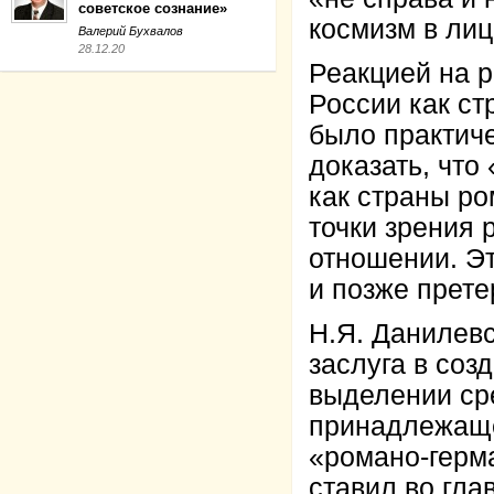
советское сознание»
космизм в лиц
Валерий Бухвалов
28.12.20
Реакцией на 
России как ст
было практич
доказать, что
как страны ро
точки зрения 
отношении. Э
и позже прет
Н.Я. Данилев
заслуга в соз
выделении сре
принадлежаще
«романо-герм
ставил во гла