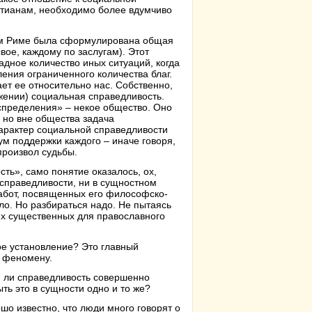
истианам, необходимо более вдумчиво
нем Риме была сформулирована общая
вое, каждому по заслугам). Этот
адное количество иных ситуаций, когда
ения ограниченного количества благ.
ет ее относительно нас. Собственно,
жении) социальная справедливость.
аспределения» – некое общество. Оно
 но вне общества задача
арактер социальной справедливости
ум поддержки каждого – иначе говоря,
произвол судьбы.
ть», само понятие оказалось, ох,
 справедливости, ни в сущностном
 работ, посвященных его философско-
ло. Но разбираться надо. Не пытаясь
х существенных для православного
ое установление? Это главный
у феномену.
я ли справедливость совершенно
ть это в сущности одно и то же?
о известно, что люди много говорят о