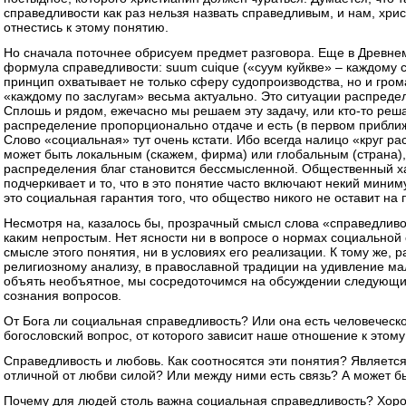
справедливости как раз нельзя назвать справедливым, и нам, хр
отнестись к этому понятию.
Но сначала поточнее обрисуем предмет разговора. Еще в Древ
формула справедливости: suum cuique («суум куйкве» – каждому с
принцип охватывает не только сферу судопроизводства, но и гром
«каждому по заслугам» весьма актуально. Это ситуации распредел
Сплошь и рядом, ежечасно мы решаем эту задачу, или кто-то реша
распределение пропорционально отдаче и есть (в первом прибли
Слово «социальная» тут очень кстати. Ибо всегда налицо «круг р
может быть локальным (скажем, фирма) или глобальным (страна),
распределения благ становится бессмысленной. Общественный х
подчеркивает и то, что в это понятие часто включают некий миним
это социальная гарантия того, что общество никого не оставит на 
Несмотря на, казалось бы, прозрачный смысл слова «справедливос
каким непростым. Нет ясности ни в вопросе о нормах социальной
смысле этого понятия, ни в условиях его реализации. К тому же,
религиозному анализу, в православной традиции на удивление ма
объять необъятное, мы сосредоточимся на обсуждении следующи
сознания вопросов.
От Бога ли социальная справедливость? Или она есть человеческ
богословский вопрос, от которого зависит наше отношение к этом
Справедливость и любовь. Как соотносятся эти понятия? Являетс
отличной от любви силой? Или между ними есть связь? А может бы
Почему для людей столь важна социальная справедливость? Хорош