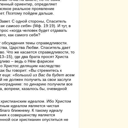
сленный ориентир, определяет
всякое реальное проявление
ает. Поэтому пойдем дальше.
Завет. С одной стороны, Спаситель
ак самого себя
» (Мф. 19:19). И тут, в
прос «когда человек будет отдавать
его, как самого себя?
от обсуждения темы справедливости.
ства, Царства Любви. Спаситель дает
во. Что же касается справедливости, то
:13–15), где два брата просят Христа
дливо – ведь о Нём фарисеи
 Но Христос делящим наследство
как бы говорит: «Вы стремитесь к
т еще: «
больший из Вас да будет всем
 не должен получить за свои заслуги
инограднике: по динарию получили все
а, вопреки, казалось бы, очевидной
ся христианским идеалом. Ибо Христом
етным идеалом является чистая
 благо ближнему. К такому идеалу
ния к совершенству является
нной оси христианин опуститься не