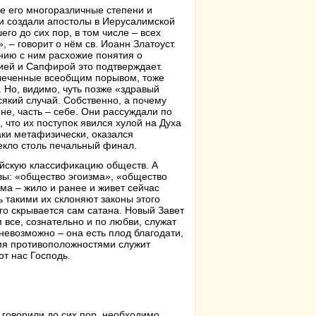
е его многоразличные степени и
 и создали апостолы в Иерусалимской
го до сих пор, в том числе – всех
 – говорит о нём св. Иоанн Златоуст.
ению с ним расхожие понятия о
ией и Сапфирой это подтверждает.
увлеченные всеобщим порывом, тоже
. Но, видимо, чуть позже «здравый
сякий случай. Собственно, а почему
ине, часть – себе. Они рассуждали по
что их поступок явился хулой на Духа
аки метафизически, оказался
екло столь печальный финал.
йскую классификацию обществ. А
вы: «общество эгоизма», «общество
ма – жило и ранее и живет сейчас
 такими их склоняют законы этого
го скрывается сам сатана. Новый Завет
все, сознательно и по любви, служат
 невозможно – она есть плод благодати,
мя противоположностями служит
т нас Господь.
 говорили до сих пор, необходимо