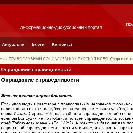
ПО
Информационно-дискуссионный портал
Актуально
Блоги
Контакты
омин. ПРАВОСЛАВНЫЙ СОЦИАЛИЗМ КАК РУССКАЯ ИДЕЯ. Сборник ста
Оправдание справедливости
Оправдание справедливости
Эта непростая справедливость
Если упомянуть в разговоре с православным человеком о социаль
вероятно, что в ответ на губах появится презрительная улыбка, 
слова Исаака Сирина: «Не называй Бога справедливым, ибо если Б
если бы Бог судил не по любви, а по всей справедливости, то, ка
пред Тобою всяк живый»
(Пс. 142:2). А кое-кто из батюшек вам п
социальной справедливости – это ни что иное, как зависть шарик
постыдное, которого христианин должен чураться. Думается, что 