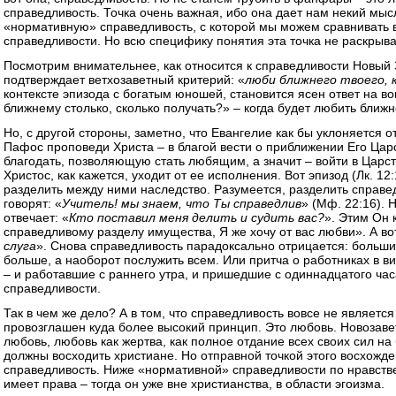
справедливость. Точка очень важная, ибо она дает нам некий мы
«нормативную» справедливость, с которой мы можем сравнивать 
справедливости. Но всю специфику понятия эта точка не раскрыв
Посмотрим внимательнее, как относится к справедливости Новый 
подтверждает ветхозаветный критерий: «
люби ближнего твоего, к
контексте эпизода с богатым юношей, становится ясен ответ на во
ближнему столько, сколько получать?» – когда будет любить ближн
Но, с другой стороны, заметно, что Евангелие как бы уклоняется 
Пафос проповеди Христа – в благой вести о приближении Его Цар
благодать, позволяющую стать любящим, а значит – войти в Царст
Христос, как кажется, уходит от ее исполнения. Вот эпизод (Лк. 12
разделить между ними наследство. Разумеется, разделить справе
говорят: «
Учитель! мы знаем, что Ты справедлив
» (Мф. 22:16).
отвечает: «
Кто поставил меня делить и судить вас?
». Этим Он 
справедливому разделу имущества, Я же хочу от вас любви». А во
слуга
». Снова справедливость парадоксально отрицается: больший
больше, а наоборот послужить всем. Или притча о работниках в в
– и работавшие с раннего утра, и пришедшие с одиннадцатого час
справедливости.
Так в чем же дело? А в том, что справедливость вовсе не являет
провозглашен куда более высокий принцип. Это любовь. Новозав
любовь, любовь как жертва, как полное отдание всех своих сил на
должны восходить христиане. Но отправной точкой этого восхожде
справедливость. Ниже «нормативной» справедливости по нравстве
имеет права – тогда он уже вне христианства, в области эгоизма.