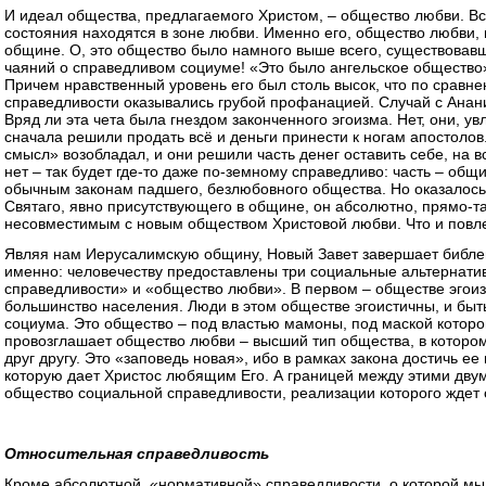
И идеал общества, предлагаемого Христом, – общество любви. Вс
состояния находятся в зоне любви. Именно его, общество любви,
общине. О, это общество было намного выше всего, существовавше
чаяний о справедливом социуме! «Это было ангельское общество»,
Причем нравственный уровень его был столь высок, что по сравн
справедливости оказывались грубой профанацией. Случай с Анан
Вряд ли эта чета была гнездом законченного эгоизма. Нет, они, 
сначала решили продать всё и деньги принести к ногам апостолов
смысл» возобладал, и они решили часть денег оставить себе, на в
нет – так будет где-то даже по-земному справедливо: часть – общ
обычным законам падшего, безлюбовного общества. Но оказалось, 
Святаго, явно присутствующего в общине, он абсолютно, прямо-т
несовместимым с новым обществом Христовой любви. Что и повл
Являя нам Иерусалимскую общину, Новый Завет завершает библе
именно: человечеству предоставлены три социальные альтернати
справедливости» и «общество любви». В первом – обществе эгоиз
большинство населения. Люди в этом обществе эгоистичны, и быть
социума. Это общество – под властью мамоны, под маской которо
провозглашает общество любви – высший тип общества, в котором 
друг другу. Это «заповедь новая», ибо в рамках закона достичь ее
которую дает Христос любящим Его. А границей между этими дву
общество социальной справедливости, реализации которого ждет о
Относительная справедливость
Кроме абсолютной, «нормативной» справедливости, о которой мы