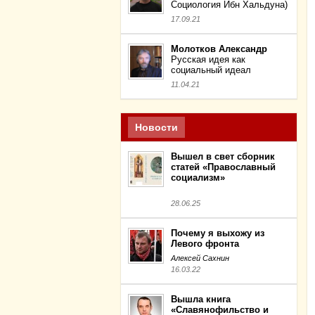
Социология Ибн Хальдуна)
17.09.21
Молотков Александр
Русская идея как
социальный идеал
11.04.21
Новости
Вышел в свет сборник
статей «Православный
социализм»
28.06.25
Почему я выхожу из
Левого фронта
Алексей Сахнин
16.03.22
Вышла книга
«Славянофильство и