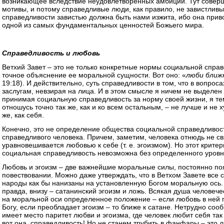
возникающее вследствие неудовлетворенных амбиций. Тут совер
мотивы, и потому справедливые люди, как правило, не завистлив
справедливости завистью должна быть нами изжита, ибо она прив
одной из самых фундаментальных ценностей Божьего мира.
Справедливость и любовь
Ветхий Завет – это не только конкретные нормы социальной спра
точное объяснение ее моральной сущности. Вот оно: «
люби ближн
19:18). И действительно, суть справедливости в том, что в вопро
заслугам, невзирая на лица. И в этом смысле я ничем не выделен
принимая социальную справедливость за норму своей жизни, я те
отношусь точно так же, как и ко всем остальным, – не лучше и не 
же, как себя.
Конечно, это не определение общества социальной справедливост
справедливого человека. Причем, заметим, человека отнюдь не св
уравновешивается любовью к себе (т. е. эгоизмом). Но этот критер
социальная справедливость невозможна без определенного уровн
Любовь и эгоизм – две важнейшие моральные силы, постоянно п
повествовании. Можно даже утверждать, что в Ветхом Завете все 
народы как бы нанизаны на установленную Богом моральную ось. 
правда, внизу – сатанинский эгоизм и ложь. Всякая душа человече
на моральной оси определенное положение – если любовь в ней п
Богу, если преобладает эгоизм – то ближе к сатане. Нетрудно сообр
имеет место паритет любви и эгоизма, ​где человек любит себя так
вот она, справедливость! Но не станем трубить в фанфары – это л