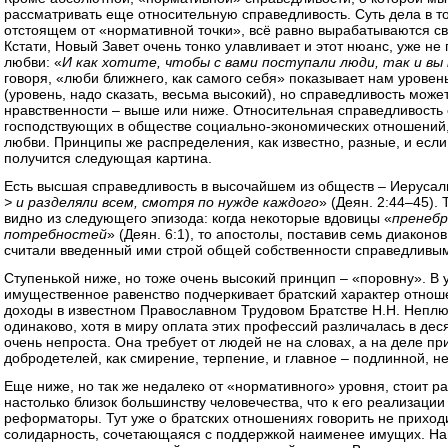
рассматривать еще относительную справедливость. Суть дела в то
отстоящем от «нормативной точки», всё равно вырабатываются с
Кстати, Новый Завет очень тонко улавливает и этот нюанс, уже н
любви: «
И как хотите, чтобы с вами поступали люди, так и вы
говоря, «люби ближнего, как самого себя» показывает нам урове
(уровень, надо сказать, весьма высокий), но справедливость може
нравственности – выше или ниже. Относительная справедливость о
господствующих в обществе социально-экономических отношений, а
любви. Принципы же распределения, как известно, разные, и если 
получится следующая картина.
Есть высшая справедливость в высочайшем из обществ – Иерусал
> и разделяли всем, смотря по нужде каждого
» (Деян. 2:44–45).
видно из следующего эпизода: когда некоторые вдовицы «
пренебр
потребностей
» (Деян. 6:1), то апостолы, поставив семь диаконо
считали введенный ими строй общей собственности справедливым 
Ступенькой ниже, но тоже очень высокий принцип – «поровну». В 
имущественное равенство подчеркивает братский характер отнош
доходы в известном Православном Трудовом Братстве Н.Н. Неплюе
одинаково, хотя в миру оплата этих профессий различалась в деся
очень непроста. Она требует от людей не на словах, а на деле пр
добродетелей, как смирение, терпение, и главное – подлинной, 
Еще ниже, но так же недалеко от «нормативного» уровня, стоит р
настолько близок большинству человечества, что к его реализаци
реформаторы. Тут уже о братских отношениях говорить не приход
солидарность, сочетающаяся с поддержкой наименее имущих. На