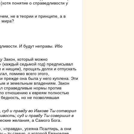
(хотя понятие о справедливости у
ем, не в теории и принципе, а в
о мира?
дливости. И будут неправы. Ибо
ду Закон, который можно
» (каждый седьмой год) предписывал
м и нищим), прощать долги и отпускать
ал, помимо всего этого,
 прежде она была у него куплена. Эти
ным и земельным владениям. Закон
гал справедливые нормы против
 по отношению к евреям полностью
 бедность, но не позволявшая
 суд и правду во Иакове Ты сотворил
ивость; суд и правду Ты совершил в
еские желания, а Самого Бога.
, «правда», усеяна Псалтирь, а они
 – ту самую, о которой Евангелие