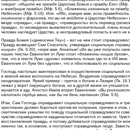
говорит: «
Ищите же прежде Царства Божия и правды Его
» (Мф. 
и жаждущие правды
» (Мф. 5:6), «
Блаженны изгнанные за правду,
Небесное
» (Мф. 5:10). Или: «
Ибо, говорю вам, если праведност
книжников и фарисеев, то вы не войдете в Царство Небесное
» 
везде «правды», «за правду», «праведность» есть перевод гречес
правда», то неожиданно выявляется дополнительный, очень ясный
человек наследует Царство, а несправедливый попасть в него не 
Правда Божия («дикеосини Теу») – вот на чем стоит справедливост
Правду возвещает Сам Спаситель, утверждая социальную справед
нищие
» (Лк. 6:20); «
горе вам, богатые! ибо вы уже получили св
наших текстах Евангелия от Луки стоит «
блаженны нищие духом
»,
том, что в тексте Луки «духом» появилось только где-то в VIII веке.
Евангелие от Луки без «духом», что и обосновывало их социальны
Господь настолько заинтересован в осуществлении социальной спр
в земной жизни восполнить на Небесах. Воздаяние справедливост
неоднократная. Яркий пример – притча о богаче и Лазаре (Лк. 16:
лежал у ворот пирующего богача, но в другой жизни он утешается
мучается в аду. Апостол Иаков вторит Евангелию: «
Вы роскошеств
напитали сердца ваши, как бы на день заклания
» (Иак. 5:6).
Итак, Сам Господь оправдывает социальную справедливость и тре
христианин должен бороться против ее попрания, причем в этом,
скептические ухмылки по поводу социальной справедливости сов
чувство справедливости кардинально отличается от зависти. Чувс
восстановления правды, и потому добиваться справедливости можно
именно так, в основном, и поступают справедливые люди. Зависть 