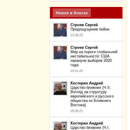
Новое в блогах
Строев Сергей
Предощущение бойни
21.08.23
Строев Сергей
Мир на пороге глобальной
нестабильности: США
накануне выборов 2020
года
23.01.22
Костерин Андрей
Царство ближних (Ч.II.
Взгляд на структуру
европейского и русского
общества из Ближнего
Востока)
25.09.21
Костерин Андрей
Царство ближних (Ч.I.