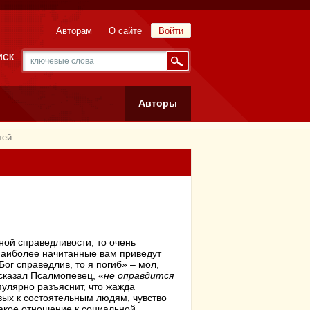
Авторам
О сайте
Войти
ИСК
Авторы
тей
ной справедливости, то очень
а наиболее начитанные вам приведут
ог справедлив, то я погиб» – мол,
к сказал Псалмопевец,
«не оправдится
опулярно разъяснит, что жажда
овых к состоятельным людям, чувство
такое отношение к социальной