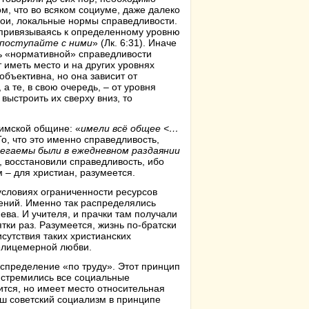
м, что во всяком социуме, даже далеко
вои, локальные нормы справедливости.
е привязываясь к определенному уровню
 поступайте с ними
» (Лк. 6:31). Иначе
нь «нормативной» справедливости
т иметь место и на других уровнях
бъективна, но она зависит от
 те, в свою очередь, – от уровня
выстроить их сверху вниз, то
имской общине: «
имели всё общее <…
 То, что это именно справедливость,
егаемы были в ежедневном раздаянии
в, восстановили справедливость, ибо
– для христиан, разумеется.
условиях ограниченности ресурсов
ений. Именно так распределялись
ва. И учителя, и прачки там получали
тки раз. Разумеется, жизнь по-братски
исутствия таких христианских
нелицемерной любви.
аспределение «по труду». Этот принцип
и стремились все социальные
ится, но имеет место относительная
ш советский социализм в принципе