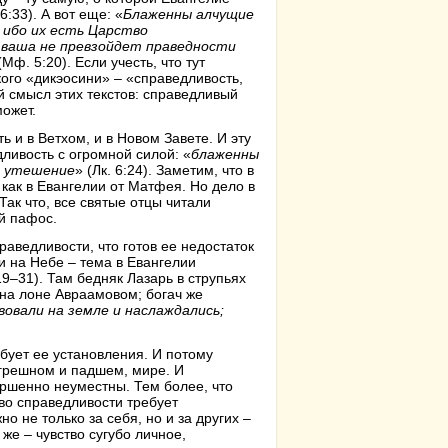
6:33). А вот еще: «
Блаженны алчущие
 ибо их есть Царство
ь ваша не превзойдет праведности
(Мф. 5:20). Если учесть, что тут
кого «дикэосини» – «справедливость,
 смысл этих текстов: справедливый
может.
ь и в Ветхом, и в Новом Завете. И эту
ливость с огромной силой: «
блаженны
ое утешение
» (Лк. 6:24). Заметим, что в
 как в Евангелии от Матфея. Но дело в
 Так что, все святые отцы читали
й пафос.
аведливости, что готов ее недостаток
и на Небе – тема в Евангелии
19–31). Там бедняк Лазарь в струпьях
 на лоне Авраамовом; богач же
овали на земле и наслаждались;
бует ее установления. И потому
 грешном и падшем, мире. И
ершенно неуместны. Тем более, что
тво справедливости требует
 не только за себя, но и за других –
же – чувство сугубо личное,