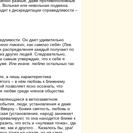
шенно разные, даже противоположные
ы. Вольная или невольная подмена
одит к дискредитации справедливости –
ведливости. Он дает удивительно
его твоего, как самого себя
» (Лев.
сах распределения каждый получает по
 из других людей. Следовательно,
м самым утверждаю, что к себе я
хуже. Или иначе: люблю остальных так
и, а лишь характеристика
ятого – в нём любовь к ближнему
ий позволяет ясно осознать, что
я любви среди членов общества.
оявляющиеся в ветхозаветном
события, люди, установления и даже
Вверху – Божия святость, любовь и
ская (установление, народ) занимает
ревалирует, то она находится ближе к
азить, что есть и «нулевая точка», где
 же, как и другого… Казалось бы, ура!
ишь точка на шкале, но не сама