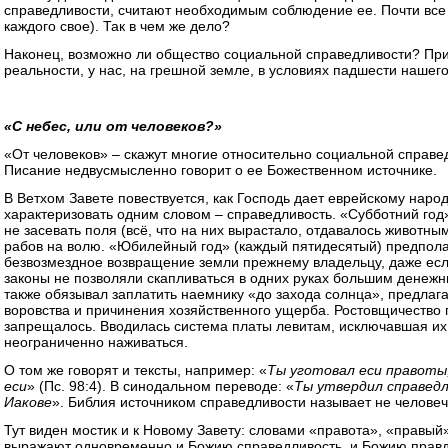
справедливости, считают необходимым соблюдение ее. Почти все 
каждого свое). Так в чем же дело?
Наконец, возможно ли общество социальной справедливости? Прич
реальности, у нас, на грешной земле, в условиях падшести нашег
«С небес, или от человеков?»
«От человеков» – скажут многие относительно социальной справе
Писание недвусмысленно говорит о ее Божественном источнике.
В Ветхом Завете повествуется, как Господь дает еврейскому наро
характеризовать одним словом – справедливость. «Субботний год
не засевать поля (всё, что на них вырастало, отдавалось животны
рабов на волю. «Юбилейный год» (каждый пятидесятый) предполаг
безвозмездное возвращение земли прежнему владельцу, даже если
законы не позволяли скапливаться в одних руках большим денеж
также обязывал заплатить наемнику «до захода солнца», предла
воровства и причинения хозяйственного ущерба. Ростовщичество
запрещалось. Вводилась система платы левитам, исключавшая их
неограниченно наживаться.
О том же говорят и тексты, например: «
Ты уготовал eси правоты,
eси
» (Пс. 98:4). В синодальном переводе: «
Ты утвердил справедл
Иакове
». Библия источником справедливости называет не человеч
Тут виден мостик и к Новому Завету: словами «правота», «правый»
выражают одновременно и Божию справедливость, и Божию правду