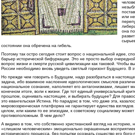
челове
незыб
поста
или не
перепу
либера
она п
развит
сырьев
состоянии она обречена на гибель.
Поэтому так остро сегодня стоит вопрос о национальной идее, сп
барьер исторической бифуркации. Это не просто выбор очередной
вопрос жизни и смерти русской цивилизации как таковой. Чтобы в
России необходимо вновь увидеть светлый горизонт Будущего. В 
Но прежде чем говорить о Будущем, надо разобраться в настояще
задача, ибо взаимное наслоение идеологических смыслов различн
национальное сознание, наполняет его антагонизмами, лишает ми
конечном итоге, воли к жизни. Где тот единый универсальный крит
прошлом, оценивать настоящее, и выбирать будущее? Для правосл
это евангельская Истина. Но парадокс в том, что даже эта, казало
мировоззренческая платформа не гарантирует единства взглядов.
целом, или каким-то ее эпизодам, к советскому социализму может
противоположным. В чем дело?
А видимо в том, что собственно христианский взгляд на историю,
«слишком человеческим» эмоционально окрашенным восприятие
исторического процесса, без попытки осознать существо его бого