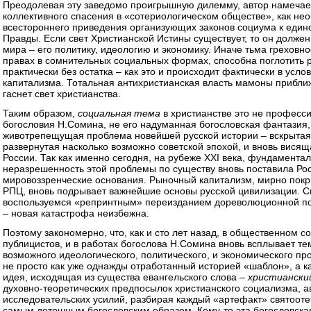
Преодолевая эту заведомо проигрышную дилемму, автор намечает
коллективного спасения в «сотериологическом обществе», как не
всестороннего приведения организующих законов социума к един
Правды. Если свет Христианской Истины существует, то он должен
мира – его политику, идеологию и экономику. Иначе тьма греховн
правах в сомнительных социальных формах, способна поглотить 
практически без остатка – как это и происходит фактически в усл
капитализма. Тотальная антихристианская власть мамоны приближ
гаснет свет христианства.
Таким образом,
социальная тема
в христианстве это не професс
богословия Н.Сомина, не его надуманная богословская фантазия, 
животрепещущая проблема новейшей русской истории – вскрытая
развернутая насколько возможно советской эпохой, и вновь вис
России. Так как именно сегодня, на рубеже XXI века, фундамента
неразрешенность этой проблемы по существу вновь поставила Ро
мировоззренческие основания. Рыночный капитализм, мирно пок
РПЦ, вновь подрывает важнейшие основы русской цивилизации. С
воспользуемся «репринтным» переизданием дореволюционной по
– новая катастрофа неизбежна.
Поэтому закономерно, что, как и сто лет назад, в общественном с
публицистов, и в работах богослова Н.Сомина вновь всплывает те
возможного идеологического, политического, и экономического пр
не просто как уже однажды отработанный историей «шаблон», а к
идея, исходящая из существа евангельского слова –
христиански
духовно-теоретических предпосылок христианского социализма, а
исследовательских усилий, разбирая каждый «артефакт» святооте
самым дотошным богословским образом. Кому-то эта богословская