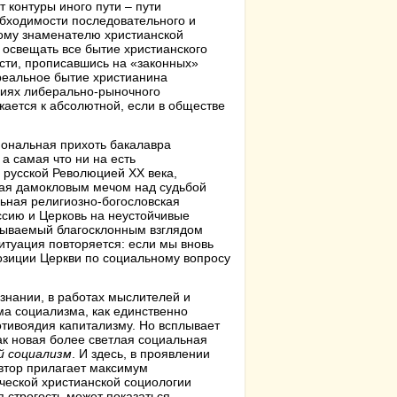
 контуры иного пути – пути
обходимости последовательного и
ому знаменателю христианской
 освещать все бытие христианского
ости, прописавшись на «законных»
реальное бытие христианина
овиях либерально-рыночного
ается к абсолютной, если в обществе
иональная прихоть бакалавра
а самая что ни на есть
 русской Революцией XX века,
ящая дамокловым мечом над судьбой
льная религиозно-богословская
ссию и Церковь на неустойчивые
рываемый благосклонным взглядом
итуация повторяется: если мы вновь
зиции Церкви по социальному вопросу
ознании, в работах мыслителей и
ма социализма, как единственно
отивоядия капитализму. Но всплывает
ак новая более светлая социальная
й социализм
. И здесь, в проявлении
втор прилагает максимум
ческой христианской социологии
 строгость может показаться