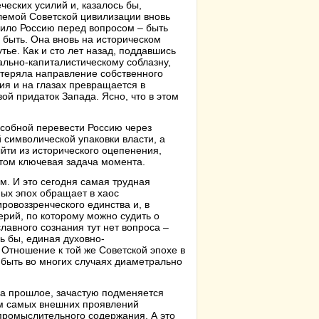
ческих усилий и, казалось бы,
лемой Советской цивилизации вновь
вило Россию перед вопросом – быть
 быть. Она вновь на историческом
тье. Как и сто лет назад, поддавшись
льно-капиталистическому соблазну,
отеряла направление собственного
ия и на глазах превращается в
ой придаток Запада. Ясно, что в этом
особной перевести Россию через
 символической упаковки власти, а
ыйти из исторического оцепенения,
этом ключевая задача момента.
м. И это сегодня самая трудная
ых эпох обращает в хаос
ровоззренческого единства и, в
ерий, по которому можно судить о
авного сознания тут нет вопроса –
сь бы, единая духовно-
 Отношение к той же Советской эпохе в
 быть во многих случаях диаметрально
 на прошлое, зачастую подменяется
м самых внешних проявлений
-промыслительного содержания. А это