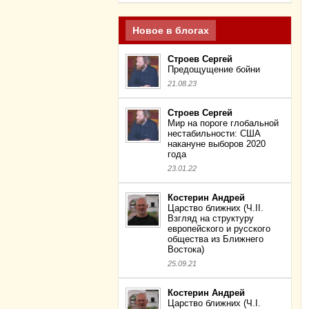
Новое в блогах
Строев Сергей
Предощущение бойни
21.08.23
Строев Сергей
Мир на пороге глобальной
нестабильности: США
накануне выборов 2020
года
23.01.22
Костерин Андрей
Царство ближних (Ч.II.
Взгляд на структуру
европейского и русского
общества из Ближнего
Востока)
25.09.21
Костерин Андрей
Царство ближних (Ч.I.