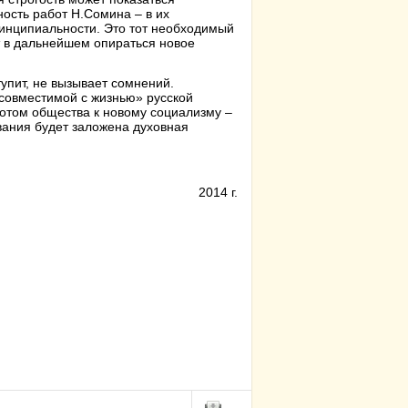
ность работ Н.Сомина – в их
ринципиальности. Это тот необходимый
т в дальнейшем опираться новое
упит, не вызывает сомнений.
совместимой с жизнью» русской
ротом общества к новому социализму –
ования будет заложена духовная
2014 г.