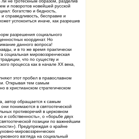
 ли не гротескным образом, разделив
блем и поворотов новейшей русской
иал: богатство и бедность,
е и справедливость, бесправие и
может успокоиться иначе, как разрешив
 форм разрешения социального
ценностных координат. Но
нимание данного вопроса!
авды, и в то же время практически
та социальная мировоззренческая
традиции, что по существу и
ого процесса как в начале XX века,
олняют этот пробел в православном
ии. Открывая тем самым
но в христианском стратегическом
а, автор обращается к самым
 они понимаются в святоотеческой
льных противоречий в церковном
во и собственность», о «борьбе двух
 святоотеческой позиции по важнейшим
ности»). Предупреждая о крайне
уховно-мировоззренческих
церковного взгляда на социальный