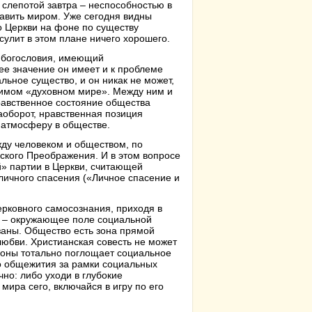
 слепотой завтра – неспособностью в
равить миром. Уже сегодня видны
 Церкви на фоне по существу
сулит в этом плане ничего хорошего.
о богословия, имеющий
ее значение он имеет и к проблеме
ьное существо, и он никак не может,
исимом «духовном мире». Между ним и
равственное состояние общества
аоборот, нравственная позиция
 атмосферу в обществе.
жду человеком и обществом, по
ского Преображения. И в этом вопросе
» партии в Церкви, считающей
личного спасения («Личное спасение и
ерковного самосознания, приходя в
 – окружающее поле социальной
заны. Общество есть зона прямой
любви. Христианская совесть не может
моны тотально поглощает социальное
го общежития за рамки социальных
но: либо уходи в глубокие
мира сего, включайся в игру по его