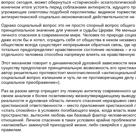
вопрос сегодня, может обернуться «старческой» эсхатологической
конечном итоге устоять перед соблазнами антихриста, идущего п
угрожающие симптомы подобной перспективы: видимое торжество
антихристианской социально-экономической действительности не 
Однако социальный вопрос это не просто спорный вопрос общег
принципиальное значение для учения и судьбы Церкви. Не меньш
личного спасения в современном мире. Человек по природе социал
даже если бы и хотел, оградить себя от общества в неком незав
обществом всегда существует непрерывная обратная связь, где н
тотально предопределяет нравственное состояние человека – и н
отдельного человека способна напрямую влиять на нравственную
Этот механизм говорит о динамической духовной зависимости ме
существу предполагая принципиальную возможность его христиан
автор решительно противостоит многочисленной «антисоциальной
социальный вопрос излишним и чуть ли не противоречащим делу 
социальное преображение»).
Раз за разом автор отрицает эту ложную антитезу современного ц
своем анализе к более позитивному жизнеутверждающему выводу
реальности и духовная область личного спасения неразрывно свя
христианской ответственности – место приложения христианской 
«спать спокойно» в условиях погибающего мира, когда власть ма
пространство, вытесняя любовь как базовый фактор человеческо
отношений. Личное спасение в таких условиях крайне проблематич
«катакомбы» замкнутой приходской жизни; либо смиряйся с духом 
правилам.