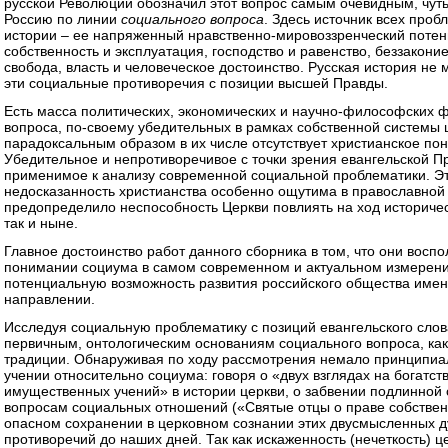
русской Революции обозначил этот вопрос самым очевидным, чуть
Россию по линии
социального вопроса
. Здесь источник всех про
истории – ее напряженный нравственно-мировоззренческий потенц
собственность и эксплуатация, господство и равенство, беззакони
свобода, власть и человеческое достоинство. Русская история не 
эти социальные противоречия с позиции высшей Правды.
Есть масса политических, экономических и научно-философских
вопроса, по-своему убедительных в рамках собственной системы 
парадоксальным образом в их числе отсутствует христианское по
Убедительное и непротиворечивое с точки зрения евангельской Пр
применимое к анализу современной социальной проблематики. Э
недосказанность христианства особенно ощутима в православной 
предопределило неспособность Церкви повлиять на ход историческ
так и ныне.
Главное достоинство работ данного сборника в том, что они восп
понимании социума в самом современном и актуальном измерен
потенциальную возможность развития российского общества имен
направлении.
Исследуя социальную проблематику с позиций евангельского слов
первичным, онтологическим основаниям социального вопроса, как
традиции. Обнаруживая по ходу рассмотрения немало принципиа
учении относительно социума: говоря о «двух взглядах на богатст
имущественных учений» в истории церкви, о забвении подлинной
вопросам социальных отношений («Святые отцы о праве собствен
опасном сохранении в церковном сознании этих двусмысленных д
противоречий до наших дней. Так как искаженность (нечеткость) 