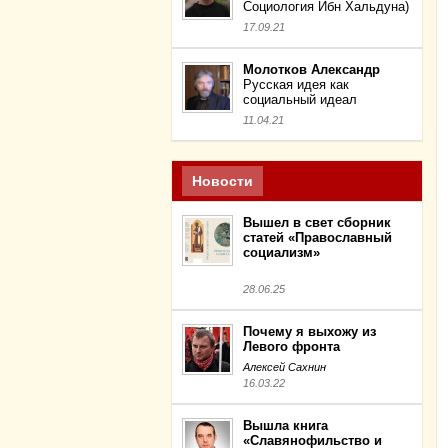
Социология Ибн Хальдуна)
17.09.21
Молотков Александр
Русская идея как
социальный идеал
11.04.21
Новости
Вышел в свет сборник
статей «Православный
социализм»
28.06.25
Почему я выхожу из
Левого фронта
Алексей Сахнин
16.03.22
Вышла книга
«Славянофильство и