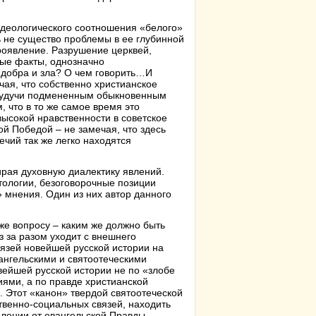
идеологического соотношения «белого»
ь не существо проблемы в ее глубинной
роявление. Разрушение церквей,
ые факты, однозначно
 добра и зла? О чем говорить…И
чая, что собственно христианское
, будучи подмененным обыкновенным
 что в то же самое время это
ысокой нравственности в советское
й Победой – не замечая, что здесь
ечий так же легко находятся
ирая духовную диалектику явлений.
тологии, безоговорочные позиции
 мнения. Один из них автор данного
же вопросу – каким же должно быть
аз за разом уходит с внешнего
вязей новейшей русской истории на
вангельскими и святоотеческими
вейшей русской истории не по «злобе
иями, а по правде христианской
. Этот «канон» твердой святоотеческой
твенно-социальных связей, находить
плении от евангельской Правды.