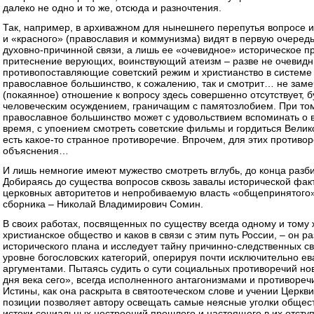
далеко не одно и то же, отсюда и разночтения.
Так, например, в архиважном для нынешнего перепутья вопросе 
и «красного» (православия и коммунизма) видят в первую очеред
духовно-причинной связи, а лишь ее «очевидное» историческое п
притеснение верующих, воинствующий атеизм – разве не очевидн
противопоставляющие советский режим и христианство в системе
православное большинство, к сожалению, так и смотрит… не заме
(покаянное) отношение к вопросу здесь совершенно отсутствует
человеческим осуждением, граничащим с памятозлобием. При том,
православное большинство может с удовольствием вспоминать о в
время, с упоением смотреть советские фильмы и гордиться Велико
есть какое-то странное противоречие. Впрочем, для этих противор
объяснения…
И лишь немногие имеют мужество смотреть вглубь, до конца разб
Добираясь до существа вопросов сквозь завалы исторической фак
церковных авторитетов и непробиваемую власть «общепринятого»
сборника – Николай Владимирович Сомин.
В своих работах, посвященных по существу всегда одному и тому 
христианское общество и каков в связи с этим путь России, – он р
исторического плана и исследует тайну причинно-следственных с
уровне богословских категорий, оперируя почти исключительно е
аргументами. Пытаясь судить о сути социальных противоречий но
дня века сего», всегда исполненного антагонизмами и противореч
Истины, как она раскрыта в святоотеческом слове и учении Церкви
позиции позволяет автору освещать самые неясные уголки общес
истоки социальных нестроений прошлого и настоящего в их отсту