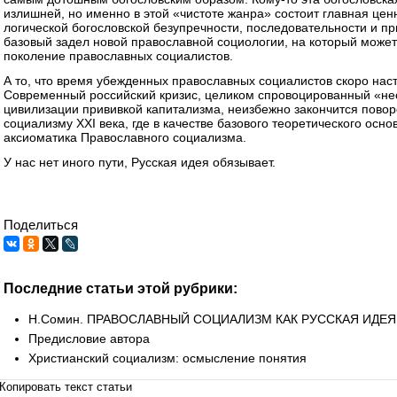
излишней, но именно в этой «чистоте жанра» состоит главная цен
логической богословской безупречности, последовательности и п
базовый задел новой православной социологии, на который може
поколение православных социалистов.
А то, что время убежденных православных социалистов скоро наст
Современный российский кризис, целиком спровоцированный «не
цивилизации прививкой капитализма, неизбежно закончится пово
социализму XXI века, где в качестве базового теоретического осн
аксиоматика Православного социализма.
У нас нет иного пути, Русская идея обязывает.
Поделиться
Последние статьи этой рубрики:
Н.Сомин. ПРАВОСЛАВНЫЙ СОЦИАЛИЗМ КАК РУССКАЯ ИДЕЯ
Предисловие автора
Христианский социализм: осмысление понятия
Копировать текст статьи