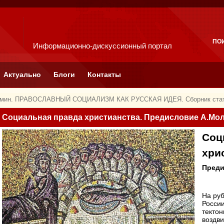
ПО
Информационно-дискуссионный портал
Актуально
Блоги
Контакты
омин. ПРАВОСЛАВНЫЙ СОЦИАЛИЗМ КАК РУССКАЯ ИДЕЯ. Сборник ста
Социальная правда христианства. Предисловие А.Мо
Соц
хри
Преди
На руб
Росси
тектон
воздви