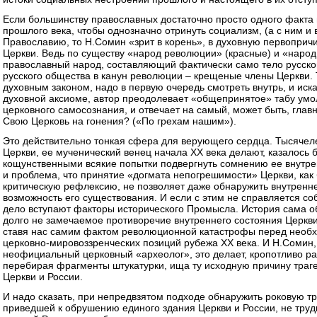
Если большинству православных достаточно просто одного факта
прошлого века, чтобы однозначно отринуть социализм, (а с ним и 
Православию, то Н.Сомин «зрит в корень», в духовную первопричи
Церкви. Ведь по существу «народ революции» (красные) и «народ 
православный народ, составляющий фактически само тело русск
русского общества в канун революции – крещеные члены Церкви. 
духовным законом, надо в первую очередь смотреть внутрь, и иск
духовной аксиоме, автор преодолевает «общепринятое» табу ум
церковного самосознания, и отвечает на самый, может быть, глав
Свою Церковь на гонения? («По грехам нашим»).
Это действительно тонкая сфера для верующего сердца. Тысячел
Церкви, ее мученический венец начала XX века делают, казалось 
кощунственными всякие попытки подвергнуть сомнению ее внутре
и проблема, что принятие «догмата непогрешимости» Церкви, ка
критическую рефлексию, не позволяет даже обнаружить внутренне
возможность его существования. И если с этим не справляется со
дело вступают факторы исторического Промысла. История сама о
долго не замечаемое противоречие внутреннего состояния Церкв
ставя нас самим фактом революционной катастрофы перед необ
церковно-мировоззренческих позиций рубежа XX века. И Н.Сомин,
неофициальный церковный «археолог», это делает, кропотливо р
перебирая фрагменты штукатурки, ища ту исходную причину траг
Церкви и России.
И надо сказать, при непредвзятом подходе обнаружить роковую т
приведшей к обрушению единого здания Церкви и России, не тру