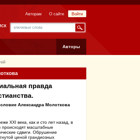
Авторам
О сайте
Войти
ИСК
Авторы
тей
лоткова
иальная правда
стианства.
словие Александра Молоткова
еже XXI века, как и сто лет назад, в
и происходят масштабные
ические сдвиги. Обрушение
гнутой ценой грандиозных