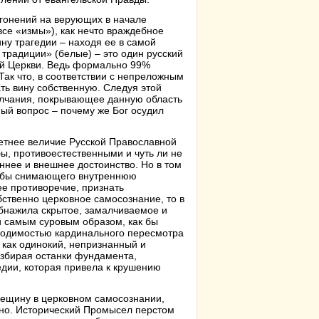
 гонений на верующих в начале
все «измы»), как нечто враждебное
ну трагедии – находя ее в самой
традиции» (белые) – это один русский
ой Церкви. Ведь формально 99%
Так что, в соответствии с непреложным
ать вину собственную. Следуя этой
олчания, покрывающее данную область
ный вопрос – почему же Бог осудил
етнее величие Русской Православной
бы, противоестественными и чуть ли не
ннее и внешнее достоинство. Но в том
к бы снимающего внутреннюю
е противоречие, признать
бственно церковное самосознание, то в
бнажила скрытое, замалчиваемое и
и самым суровым образом, как бы
ходимостью кардинального пересмотра
 как одинокий, непризнанный и
азбирая останки фундамента,
едии, которая привела к крушению
рещину в церковном самосознании,
дно. Исторический Промысел перстом