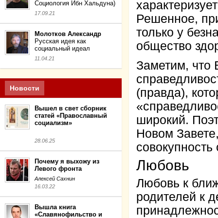
характеризует
Социология Ибн Хальдуна)
17.09.21
Решенное, пр
только у безн
Молотков Александр
Русская идея как
общество здор
социальный идеал
11.04.21
Заметим, что 
справедливос
Новости
(правда), кот
«справедливо
Вышел в свет сборник
статей «Православный
широкий. Поэт
социализм»
Новом Завете,
28.06.25
совокупность
Любовь
Почему я выхожу из
Левого фронта
Алексей Сахнин
Любовь к бли
16.03.22
родителей к д
Вышла книга
принадлежнос
«Славянофильство и