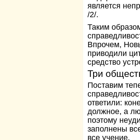
является непр
/2/.
Таким образом
справедливост
Впрочем, Новы
приводили цит
средство устр
Три общест
Поставим тепе
справедливос
ответили: кон
должное, а л
поэтому неуд
заполнены все
все учение.