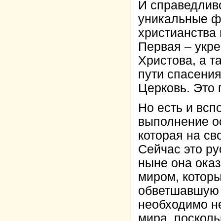
И справедливо
уникальные фу
христианства 
Первая – укр
Христова, а т
пути спасения
Церковь. Это 
Но есть и вс
выполнение о
которая на св
Сейчас это ру
ныне она ока
миром, которы
обветшавшую 
необходимо не
мира, посколь