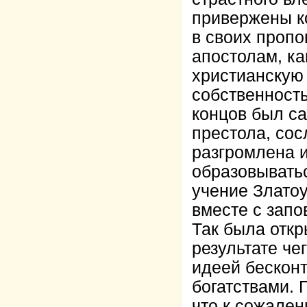
привержены к
в своих пропо
апостолам, ка
христианскую
собственность
концов был са
престола, сос
разгромлена и
образовыватьс
учение Златоу
вместе с запо
Так была откр
результате че
идеей бескон
богатствами. 
что к сожален