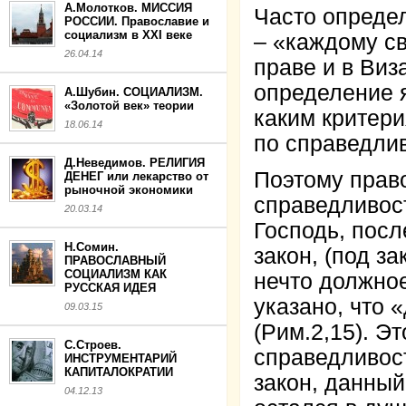
А.Молотков. МИССИЯ
Часто опреде
РОССИИ. Православие и
социализм в XXI веке
– «каждому с
26.04.14
праве и в Виз
определение я
А.Шубин. СОЦИАЛИЗМ.
«Золотой век» теории
каким критери
18.06.14
по справедлив
Д.Неведимов. РЕЛИГИЯ
Поэтому прав
ДЕНЕГ или лекарство от
рыночной экономики
справедливост
20.03.14
Господь, пос
Н.Сомин.
закон, (под з
ПРАВОСЛАВНЫЙ
СОЦИАЛИЗМ КАК
нечто должно
РУССКАЯ ИДЕЯ
указано, что 
09.03.15
(Рим.2,15). Э
С.Строев.
справедливост
ИНСТРУМЕНТАРИЙ
КАПИТАЛОКРАТИИ
закон, данный
04.12.13