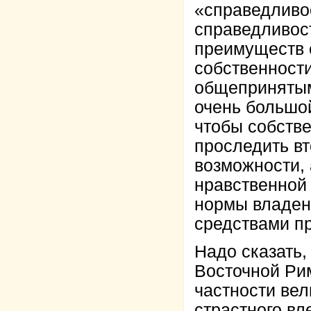
«справедливо
справедливост
преимуществ с
собственности
общепринятым
очень большой
чтобы собстве
проследить вт
возможности, 
нравственной 
нормы владен
средствами пр
Надо сказать,
Восточной Рим
частности вел
страстного вл