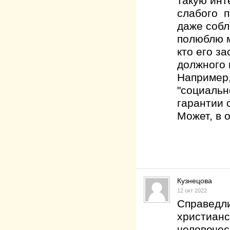
такую инт
слабого п
даже собл
полюблю м
кто его за
должного 
Например,
"социальн
гарантии 
Может, в 
Кузнецова
12 окт 2022
Справедли
христианс
человечес