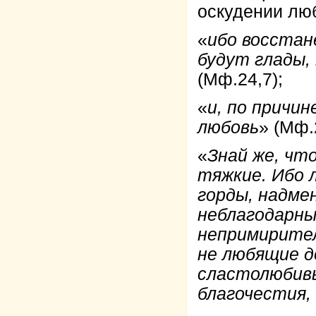
оскудении лю
«
ибо восстан
будут глады,
(Мф.24,7);
«
и, по причин
любовь
» (Мф.
«
Знай же, чт
тяжкие. Ибо 
горды, надме
неблагодарны
непримирител
не любящие д
сластолюбивы
благочестия,