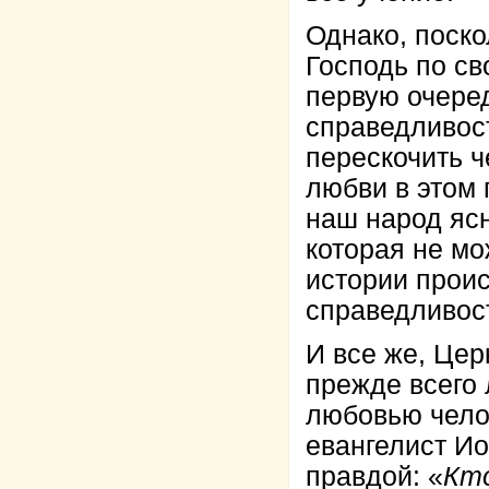
Однако, поско
Господь по св
первую очере
справедливост
перескочить ч
любви в этом 
наш народ ясн
которая не мо
истории проис
справедливост
И все же, Цер
прежде всего 
любовью челов
евангелист Ио
правдой: «
Кто