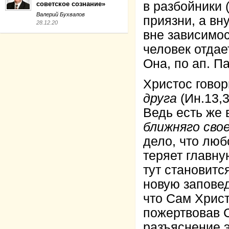
в разбойники (
советское сознание»
Валерий Бухвалов
приязни, а в
28.12.20
вне зависимост
человек отдае
Она, по ап. Па
Христос говор
друга
(Ин.13,3
Ведь есть же 
ближняго свое
дело, что люб
теряет главну
тут становитс
новую заповед
что Сам Христ
пожертвовав С
разъяснение э