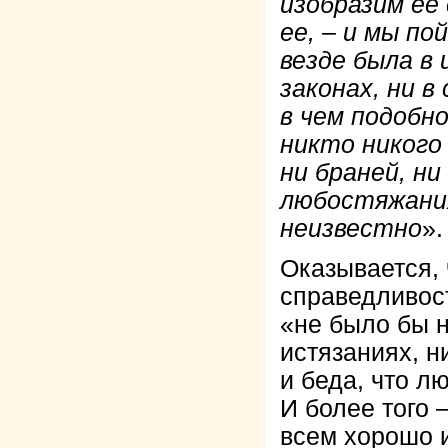
изобразим ее
ее, – и мы по
везде была в 
законах, ни в
в чем подобн
никто никого 
ни браней, ни
любостяжания
неизвестно
».
Оказывается,
справедливос
«не было бы н
истязаниях, н
и беда, что л
И более того 
всем хорошо 