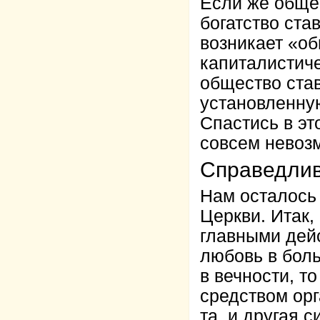
Если же общес
богатство ста
возникает «о
капиталистиче
общество ста
установленную
Спастись в эт
совсем невоз
Справедлив
Нам осталось
Церкви. Итак,
главными дей
любовь в бол
в вечности, т
средством орг
та, и другая