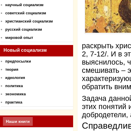
научный социализм
советский социализм
христианский социализм
русский социализм
мировой опыт
раскрыть хрис
Новый социализм
2, 7-12/. И в
выяснилось, ч
предпосылки
смешивать – э
теория
характеризующ
идеология
обратить вним
политика
экономика
Задача данной
практика
этих понятий 
добродетели, 
Наши книги
Справедлив