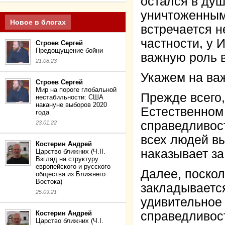
остался в душ
уничтоженным.
Новое в блогах
встречается не
частности, у 
Строев Сергей
Предощущение бойни
важную роль в
21.08.23
Укажем на ва
Строев Сергей
Мир на пороге глобальной
Прежде всего,
нестабильности: США
накануне выборов 2020
Естественном 
года
справедливост
23.01.22
всех людей в
Костерин Андрей
наказывает за
Царство ближних (Ч.II.
Взгляд на структуру
европейского и русского
Далее, поскол
общества из Ближнего
Востока)
закладывается
25.09.21
удивительное 
Костерин Андрей
справедливос
Царство ближних (Ч.I.