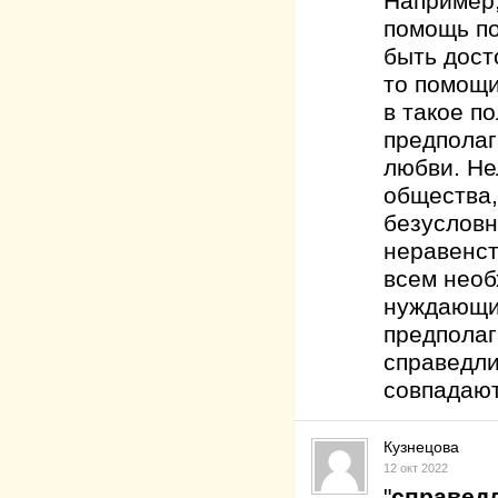
Например,
помощь по
быть дост
то помощи
в такое п
предполаг
любви. Не
общества,
безусловн
неравенст
всем необ
нуждающих
предполаг
справедли
совпадаю
Кузнецова
12 окт 2022
"
справедл