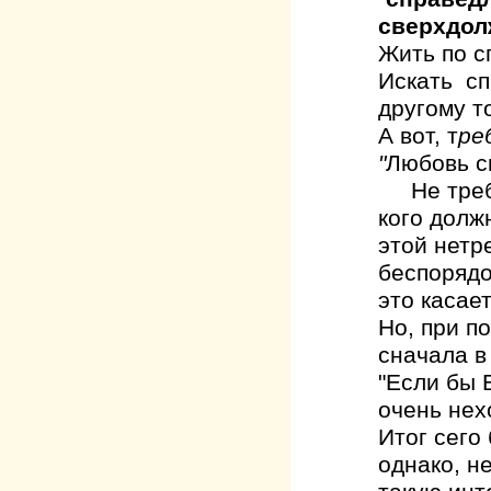
сверхдолж
Жить по с
Искать сп
другому то
А вот, т
ре
"
Любовь св
Не требов
кого долж
этой нетр
беспорядо
это касае
Но, при п
сначала в
"Если бы 
очень нех
Итог сего
однако, н