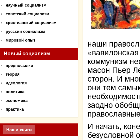
научный социализм
советский социализм
христианский социализм
русский социализм
мировой опыт
наши правосл
«вавилонская
Новый социализм
коммунизм не
предпосылки
масон Пьер Л
теория
сторон. И мно
идеология
они тем самы
политика
необходимост
экономика
заодно обобщ
практика
православные
И начать, кон
Наши книги
безусловной о