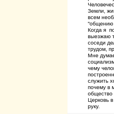
Человечес
Земли, жи
всем необ
"общению 
Когда я п
выезжаю т
соседи де
трудом, п
Мне думае
социализмо
чему чело
построенн
служить х
почему в 
общество 
Церковь в
руку.