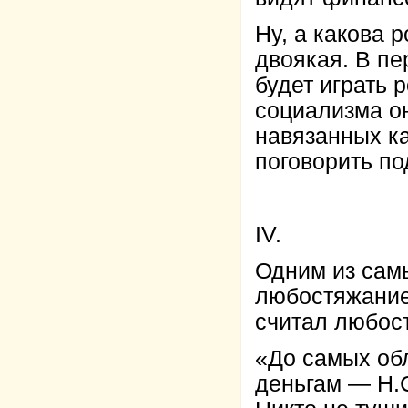
Ну, а какова 
двоякая. В п
будет играть 
социализма он
навязанных ка
поговорить по
IV.
Одним из сам
любостяжание,
считал любос
«До самых обл
деньгам — Н.С