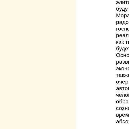
элит
буду
Мора
радо
госп
реал
как 
буде
Осно
разв
экон
такж
очер
авто
чело
обра
созн
врем
абсо