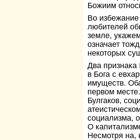
Божиим относ
Во избежание
любителей обв
земле, укажем
означает тожд
некоторых су
Два признака 
в Бога с евха
имуществ. Оба
первом месте.
Булгаков, соц
атеистическом
социализма, о
О капитализм
Несмотря на, 