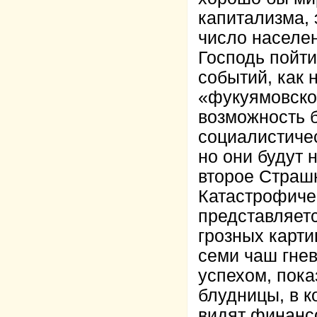
капитализма,
число населен
Господь пойти
событий, как 
«фукуямовског
возможность 
социалистиче
но они будут 
второе Страш
Катастрофичес
представляетс
грозных карти
семи чаш гнев
успехом, пока
блудницы, в к
видят финанс