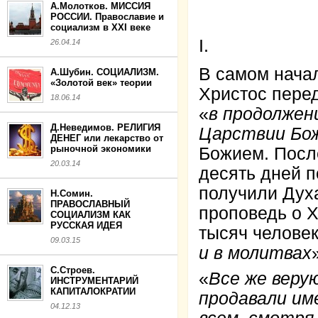
А.Молотков. МИССИЯ
РОССИИ. Православие и
социализм в XXI веке
I.
26.04.14
В самом начал
А.Шубин. СОЦИАЛИЗМ.
«Золотой век» теории
Христос пере
18.06.14
«
в продолжени
Д.Неведимов. РЕЛИГИЯ
Царствии Бо
ДЕНЕГ или лекарство от
рыночной экономики
Божием. Посл
20.03.14
десять дней п
получили Дух
Н.Сомин.
ПРАВОСЛАВНЫЙ
проповедь о Х
СОЦИАЛИЗМ КАК
РУССКАЯ ИДЕЯ
тысяч человек
09.03.15
и в молитвах
С.Строев.
«
Все же веру
ИНСТРУМЕНТАРИЙ
КАПИТАЛОКРАТИИ
продавали им
04.12.13