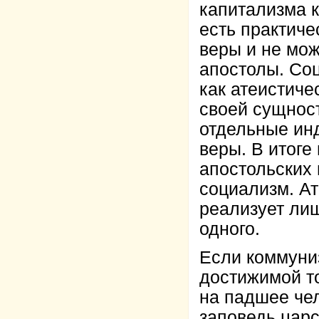
капитализма к
есть практиче
веры и не мо
апостолы. Соц
как атеистиче
своей сущнос
отдельные инд
веры. В итоге
апостольских 
социализм. Ат
реализует лиш
одного.
Если коммуни
достижимой т
на падшее чел
заповедь цар