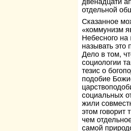
двенадцати ап
отдельной общ
Сказанное мо
«коммунизм я
Небесного на
называть это
Дело в том, ч
социологии та
тезис о богоп
подобие Божие
царствоподоби
социальных о
жили совмест
этом говорит 
чем отдельное
самой природо