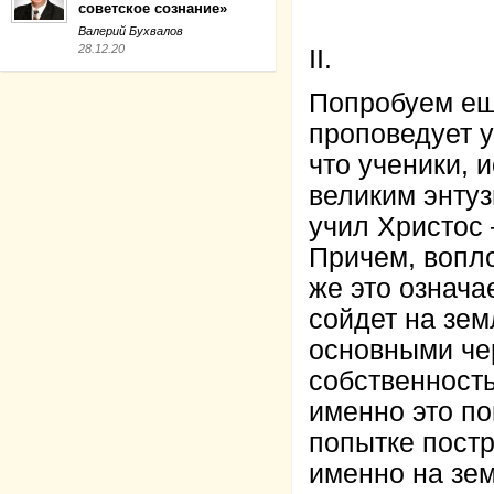
советское сознание»
Валерий Бухвалов
28.12.20
II.
Попробуем еще
проповедует у
что ученики, 
великим энтуз
учил Христос
Причем, вопло
же это означае
сойдет на зем
основными че
собственност
именно это по
попытке постр
именно на зем