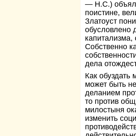
— Н.С.) объял
поистине, вел
Златоуст пони
обусловлено д
капитализма,
Собственно к
собственности
дела отождест
Как обуздать 
может быть н
деланием про
то против общ
милостыня ок
изменить соц
противодейст
действительн