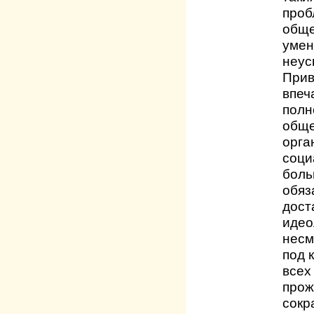
проб
обще
умен
неу
Прив
впеч
полн
обще
орга
соци
боль
обяз
дост
идео
несм
под 
всех
прож
сокр