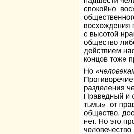
падшести чело
спокойно вос
общественног
восхождения 
с высотой нра
общество либо
действием нас
концов тоже п
Но «
человека
Противоречие
разделения че
Праведный и 
тьмы» от пра
общество, дос
нет. Но это пр
человечество 