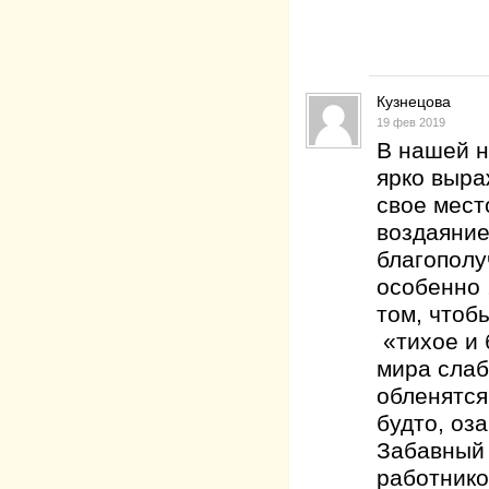
Кузнецова
19 фев 2019
В нашей н
ярко выра
свое мест
воздаяние
благополу
особенно 
том, чтоб
«тихое и 
мира слаб
обленятся
будто, оз
Забавный
работнико