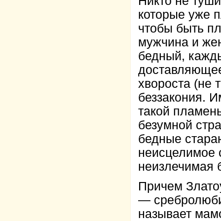
Никто не тушит
которые уже п
чтобы быть пл
мужчина и жен
бедный, кажды
доставляющее
хвороста (не 
беззакония. 
такой пламень
безумной стра
бедные стараю
неисцелимое 
неизлечимая б
Причем Златоу
— сребролюби
называет мам