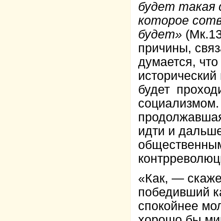
будет такая 
которое сотв
будет»
(Мк.13
причины, связ
думается, что
исторический
будет проход
социализмом. 
продолжавшая
идти и дальше
общественным
контрреволюц
«Как, — скаже
победивший к
спокойнее мол
хорошо бы мир