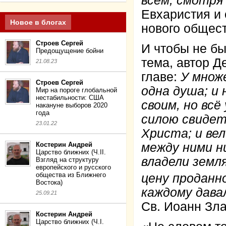
всем, смотря
Евхаристия и
Новое в блогах
нового общес
Строев Сергей
И чтобы не бы
Предощущение бойни
тема, автор Д
21.08.23
главе:
У множ
Строев Сергей
одна душа; и 
Мир на пороге глобальной
нестабильности: США
своим, но всё
накануне выборов 2020
года
силою свидет
23.01.22
Христа; и вел
Костерин Андрей
между ними н
Царство ближних (Ч.II.
владели земля
Взгляд на структуру
европейского и русского
общества из Ближнего
цену проданн
Востока)
каждому давал
25.09.21
Св. Иоанн Зла
Костерин Андрей
Царство ближних (Ч.I.