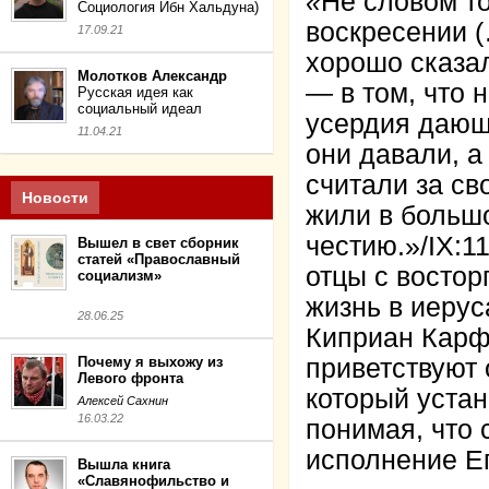
«
Не словом то
Социология Ибн Хальдуна)
воскресении 
17.09.21
хорошо сказал
Молотков Александр
— в том, что н
Русская идея как
социальный идеал
усердия дающи
11.04.21
они давали, а 
считали за св
Новости
жили в большо
честию.»/IX:11
Вышел в свет сборник
статей «Православный
отцы с востор
социализм»
жизнь в иеру
28.06.25
Киприан Карф
приветствуют 
Почему я выхожу из
Левого фронта
который устан
Алексей Сахнин
16.03.22
понимая, что 
исполнение Ег
Вышла книга
«Славянофильство и