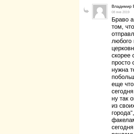
Владимир 
08 янв 2019
Браво а
том, чт
отправл
любого 
церковн
скорее 
просто 
нужна т
побольш
еще что
сегодня
ну так 
из свои
города"
факелам
сегодня