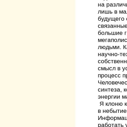
на различ
лишь в ма
будущего 
связанные
большие г
мегаполис
людьми. К
научно-те
собственн
смысл в у
процесс п
Человечес
синтеза, 
энергии м
Я клоню к
в небытие
Информаци
работать 