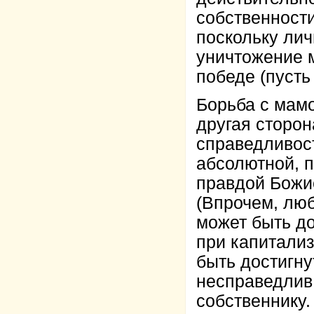
собственност
поскольку лич
уничтожение 
победе (пуст
Борьба с мамо
другая сторон
справедливост
абсолютной, 
правдой Божие
(Впрочем, лю
может быть до
при капитали
быть достигну
несправедлив
собственнику