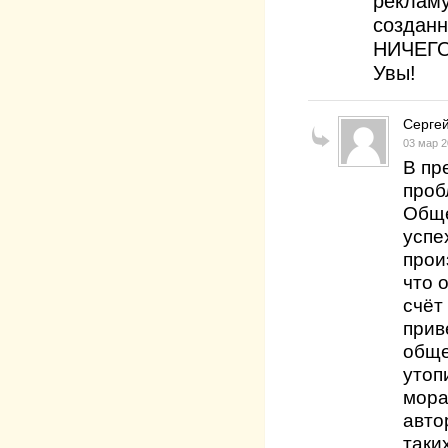
рекламу
созданн
НИЧЕГО,
Увы!
Серге
03 мар 
В пр
проб
Обще
успе
прои
что 
счёт
прив
обще
утоп
мора
авто
таки