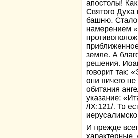
апостолы! Как
Святого Духа 
башню. Стало
намерением «
противополож
приближенное 
земле. А благ
решения. Иоа
говорит так: 
они ничего не
обитания анге
указание: «Ит
/IX:121/. То е
иерусалимско
И прежде всег
характерные,