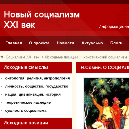
Информационн
Главная
О проекте
Новости
Актуально
Блоги
Социализм XXI век
Исходные позиции
христианский социализм
Исходные смыслы
Н.Сомин. О СОЦИА
онтология, религия, антропология
личность, общество, государство
нация, цивилизация, история
теоретическое наследие
сущность социализма
Исходные позиции