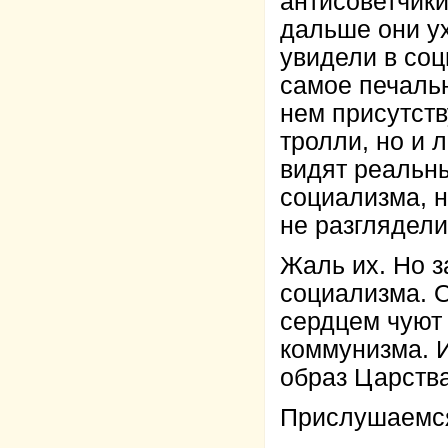
антисоветчики
дальше они ух
увидели в соц
самое печальн
нем присутств
тролли, но и 
видят реальны
социализма, н
не разглядели
Жаль их. Но з
социализма. О
сердцем чуют
коммунизма. 
образ Царства
Прислушаемся