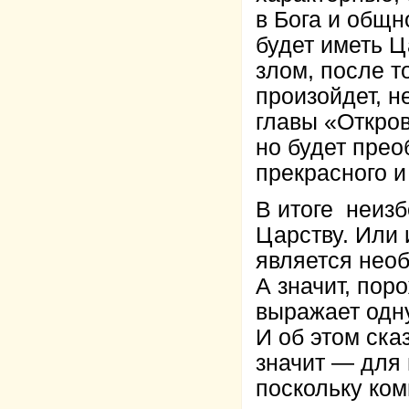
в Бога и общн
будет иметь Ц
злом, после то
произойдет, н
главы «Откров
но будет прео
прекрасного 
В итоге неиз
Царству. Или
является нео
А значит, по
выражает одн
И об этом ска
значит — для 
поскольку ком