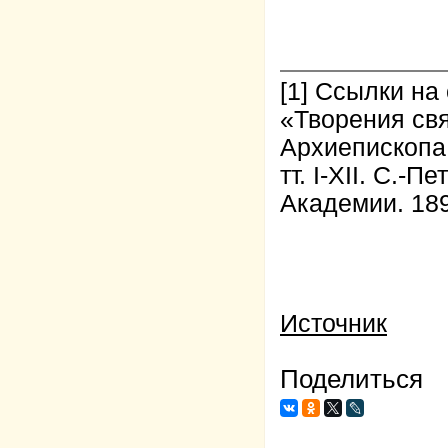
[1]
Ссылки на 
«Творения свя
Архиеписко­па
тт. I-XII. С.-
Академии. 189
Источник
Поделиться