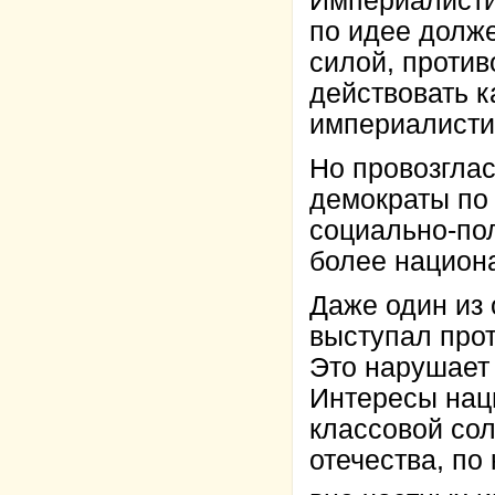
Империалисти
по идее долж
силой, проти
действовать 
империалисти
Но провозгла
демократы по
социально-по
более национ
Даже один из
выступал про
Это нарушает 
Интересы нац
классовой сол
отечества, по