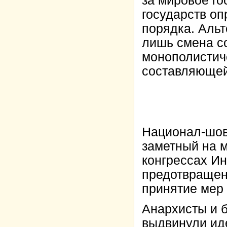
за мировое го
государств оп
порядка. Альт
лишь смена со
монополистиче
составляющей
Национал-шов
заметный на м
конгрессах Ин
предотвращени
принятие мер 
Анархисты и б
выдвинули ид