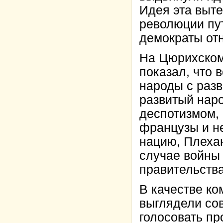
Идея эта выте
революции пут
демократы отн
На Цюрихском 
показал, что 
народы с раз
развитый нар
деспотизмом, 
французы и н
нацию, Плехан
случае войны 
правительства
В качестве ко
выглядели со
голосовать пр