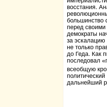
империалистич
восстания. Ан
революционны
большинство 
перед своими 
демократы нач
за эскалацию 
не только пра
до Геда. Как 
последовал «п
всеобщую кро
политический
дальнейший р