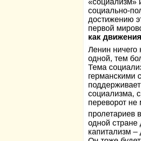
«социализм» 
социально-по
достижению эт
первой миров
как движени
Ленин ничего 
одной, тем бо
Тема социали
германскими 
поддерживает 
социализма, 
переворот не
пролетариев в
одной стране 
капитализм –
Он тоже будет