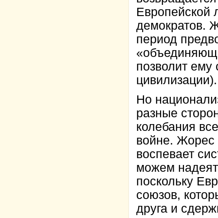
Европейской 
демократов. Ж
период предво
«объединяющи
позволит ему
цивилизации).
Но национали
разные сторо
колебания все
войне. Жорес
воспевает си
можем надеять
поскольку Евр
союзов, котор
друга и сдер