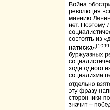
Война обостр
революция все
мнению Ленина
нет. Поэтому 
социалистичес
состоять из «
[1099
натиска
»
буржуазных р
социалистичес
ходе одного и
социализма пе
отдельно взят
эту фразу на
сторонники по
значит – побе