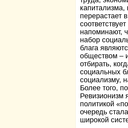
капитализма,
перерастает в
соответствует
напоминают, ч
набор социал
блага являют
обществом – и
отбирать, ког
социальных бл
социализму, 
Более того, п
Ревизионизм 
политикой «по
очередь стала
широкой сист