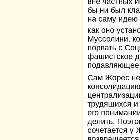
вне частных 
бы ни был кла
на саму идею 
как оно устан
Муссолини, к
порвать с Соц
фашистское д
подавляющее 
Сам Жорес не 
консолидацию
централизаци
трудящихся и 
его понимании
делить. Поэт
сочетается у
возвращается 