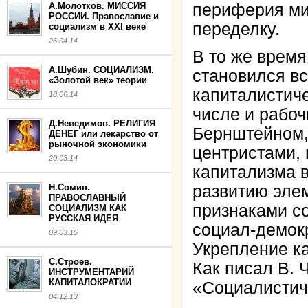
А.Молотков. МИССИЯ
периферия ми
РОССИИ. Православие и
переделку.
социализм в XXI веке
26.04.14
В то же время
А.Шубин. СОЦИАЛИЗМ.
становился вс
«Золотой век» теории
капиталистиче
18.06.14
числе и рабо
Д.Неведимов. РЕЛИГИЯ
Бернштейном,
ДЕНЕГ или лекарство от
рыночной экономики
центристами, 
20.03.14
капитализма 
Н.Сомин.
развитию эле
ПРАВОСЛАВНЫЙ
признаками с
СОЦИАЛИЗМ КАК
РУССКАЯ ИДЕЯ
социал-демок
09.03.15
Укрепление ка
С.Строев.
Как писал В. 
ИНСТРУМЕНТАРИЙ
КАПИТАЛОКРАТИИ
«Социалистич
04.12.13