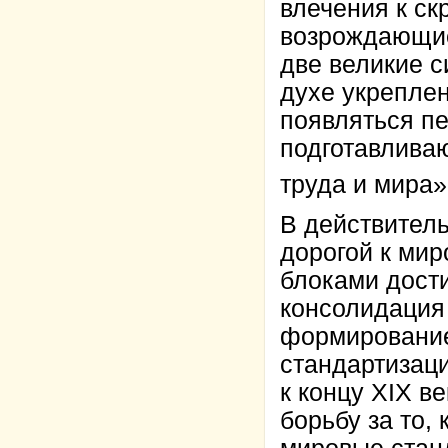
влечения к с
возрождающие
две великие 
духе укреплен
появляться п
подготавлива
труда и мира»
В действител
дорогой к мир
блоками дости
консолидация
формирование
стандартизаци
к концу XIX в
борьбу за то,