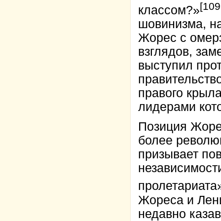
[109
классом?»
шовинизма, н
Жорес с омер
взглядов, зам
выступил про
правительство
правого крыла
лидерами кото
Позиция Жоре
более револю
призывает по
независимост
пролетариата
Жореса и Лен
недавно каза