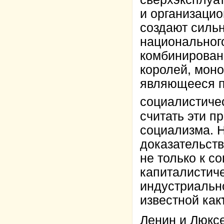
и организацио
создают силь
национального
комбинирован
королей, мон
являющееся п
социалистичес
считать эти п
социализма. Н
доказательств
не только к со
капиталистич
индустриально
известной как
Ленин и Люкс