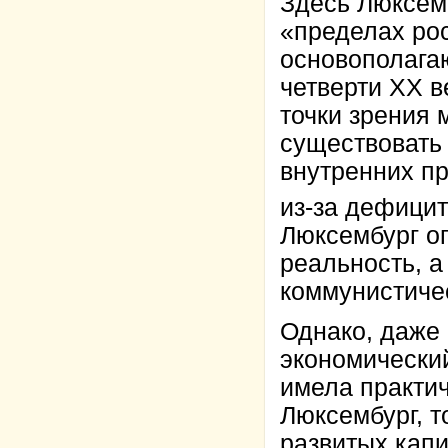
Здесь Люксем
«пределах рос
основополага
четверти ХХ в
точки зрения 
существовать 
внутренних пр
из-за дефици
Люксембург о
реальность, 
коммунистиче
Однако, даже 
экономически
имела практич
Люксембург, т
развитых капи