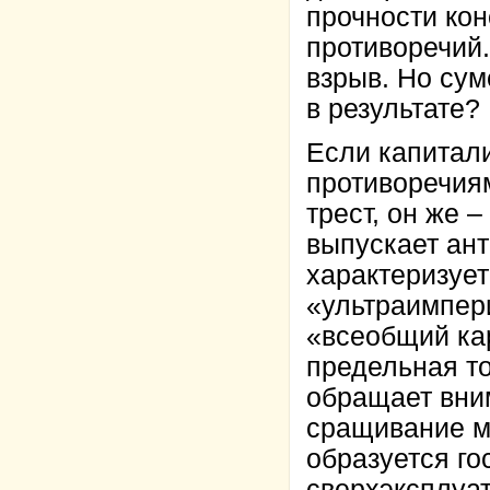
прочности кон
противоречий.
взрыв. Но сум
в результате?
Если капитали
противоречиям
трест, он же 
выпускает ан
характеризует
«ультраимпер
«всеобщий кар
предельная то
обращает вним
сращивание ми
образуется го
сверхэксплуа