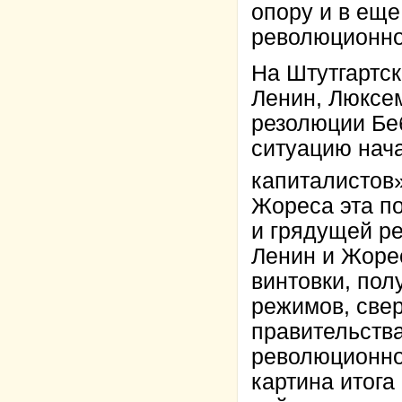
опору и в еще
революционно
На Штутгартск
Ленин, Люксем
резолюции Беб
ситуацию нача
капиталистов
Жореса эта по
и грядущей ре
Ленин и Жоре
винтовки, по
режимов, све
правительства
революционног
картина итога