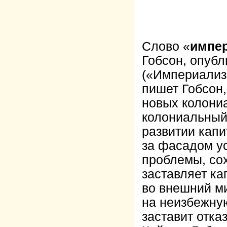
Слово «
импе
Гобсон, опубл
(«Империализм
пишет Гобсон,
новых колониа
колониальный
развитии капи
за фасадом у
проблемы, со
заставляет ка
во внешний м
на неизбежную
заставит отка