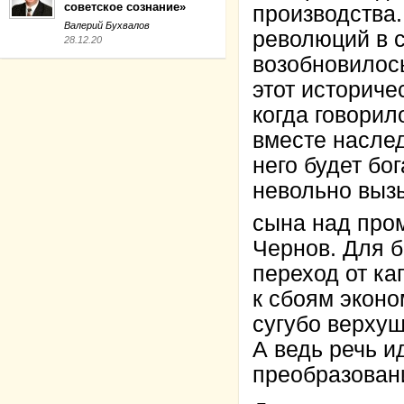
советское сознание»
производства
Валерий Бухвалов
революций в с
28.12.20
возобновилось
этот историче
когда говорил
вместе наслед
него будет бо
невольно выз
сына над про
Чернов. Для 
переход от ка
к сбоям эконо
сугубо верхуш
А ведь речь и
преобразовани