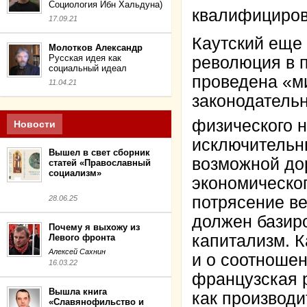
Социология Ибн Хальдуна)
квалифициров
17.09.21
Каутский еще 
Молотков Александр
Русская идея как
революция в 
социальный идеал
проведена «м
11.04.21
законодательн
физического 
Новости
исключительн
Вышел в свет сборник
возможной дор
статей «Православный
социализм»
экономическо
потрясение ве
28.06.25
должен базиро
Почему я выхожу из
капитализм. К
Левого фронта
Алексей Сахнин
и о соотноше
16.03.22
французская 
Вышла книга
как производи
«Славянофильство и