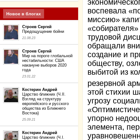
экономическо
воспевала «п
Новое в блогах
миссию» капит
«собирателя» 
Строев Сергей
Предощущение бойни
трудовой дисц
21.08.23
обращали вни
Строев Сергей
создание и п
Мир на пороге глобальной
нестабильности: США
обществу, озл
накануне выборов 2020
года
выбитой из ко
23.01.22
резервной ар
Костерин Андрей
этой стихии ш
Царство ближних (Ч.II.
Взгляд на структуру
угрозу социа
европейского и русского
«Оптимистиче
общества из Ближнего
Востока)
упорно недоо
25.09.21
элемента, пер
Костерин Андрей
уравновешенно
Царство ближних (Ч.I.