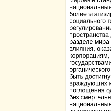
мировые стан
национальные 
более этатизи
социального г
регулировании
пространства 
разделе мира
влияния, ока
корпорациям,
государствами
органическог
быть достигн
враждующих ко
поглощения о
без смертель
национальные