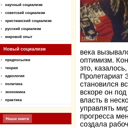
научный социализм
советский социализм
христианский социализм
русский социализм
мировой опыт
Новый социализм
века вызывал
оптимизм. Кон
предпосылки
это, казалось
теория
Пролетариат 
идеология
становился вс
политика
вскоре он под
экономика
власть в неск
практика
управлять ми
прогресса ме
Наши книги
создала рабоч