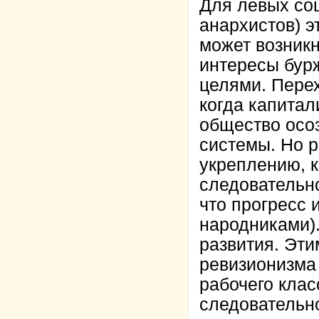
Для левых соц
анархистов) э
может возникн
интересы бур
целями. Перех
когда капитал
общество осо
системы. Но р
укреплению, 
следовательно
что прогресс 
народниками)
развития. Эти
ревизионизма 
рабочего клас
следовательно