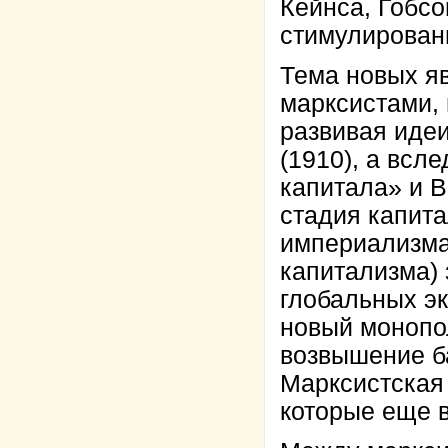
Кейнса, Гобс
стимулировани
Тема новых яв
марксистами, 
развивая иде
(1910), а всл
капитала» и 
стадия капита
империализма 
капитализма) 
глобальных э
новый монопол
возвышение ба
Марксистская
которые еще в 