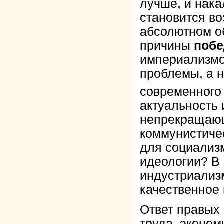
лучше, и нака
становится во
абсолютном о
причины
побе
империализмом
проблемы, а н
современного
актуальность 
непрекращающ
коммунистиче
для социализ
идеологии? В
индустриализ
качественное
Ответ правых 
труда, эконом