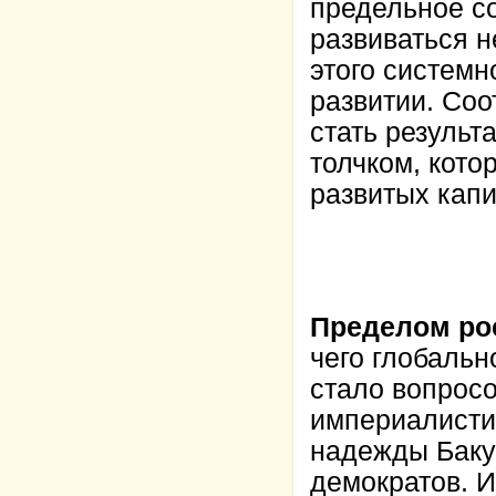
предельное с
развиваться н
этого системн
развитии. Со
стать результ
толчком, кот
развитых капи
Пределом ро
чего глобаль
стало вопрос
империалистич
надежды Баку
демократов. 