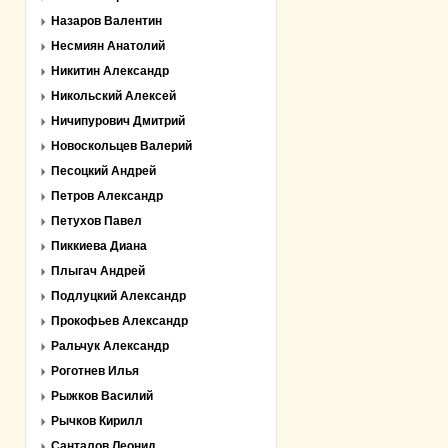
Назаров Валентин
Несмиян Анатолий
Никитин Александр
Никольский Алексей
Ничипурович Дмитрий
Новоскольцев Валерий
Песоцкий Андрей
Петров Александр
Петухов Павел
Пиккиева Диана
Плыгач Андрей
Подлуцкий Александр
Прокофьев Александр
Ральчук Александр
Роготнев Илья
Рыжков Василий
Рычков Кирилл
Санталов Леонид