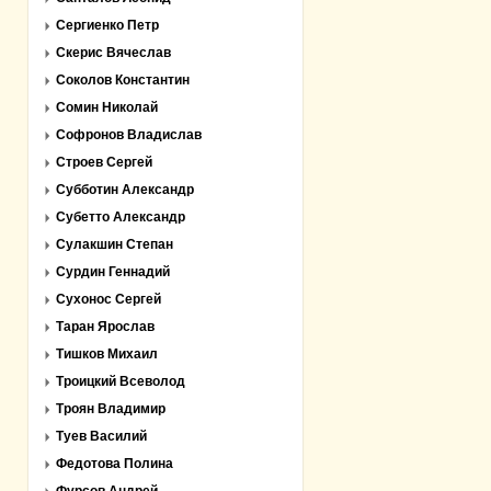
Сергиенко Петр
Скерис Вячеслав
Соколов Константин
Сомин Николай
Софронов Владислав
Строев Сергей
Субботин Александр
Субетто Александр
Сулакшин Степан
Сурдин Геннадий
Сухонос Сергей
Таран Ярослав
Тишков Михаил
Троицкий Всеволод
Троян Владимир
Туев Василий
Федотова Полина