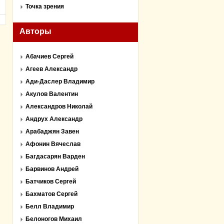
Точка зрения
Авторы
Абачиев Сергей
Агеев Александр
Ади-Даслер Владимир
Акулов Валентин
Александров Николай
Андрух Александр
Арабаджян Завен
Афонин Вячеслав
Багдасарян Варден
Барвинов Андрей
Батчиков Сергей
Бахматов Сергей
Белл Владимир
Белоногов Михаил