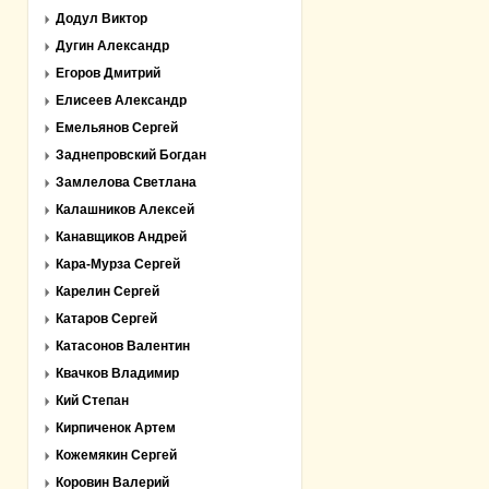
Додул Виктор
Дугин Александр
Егоров Дмитрий
Елисеев Александр
Емельянов Сергей
Заднепровский Богдан
Замлелова Светлана
Калашников Алексей
Канавщиков Андрей
Кара-Мурза Сергей
Карелин Сергей
Катаров Сергей
Катасонов Валентин
Квачков Владимир
Кий Степан
Кирпиченок Артем
Кожемякин Сергей
Коровин Валерий