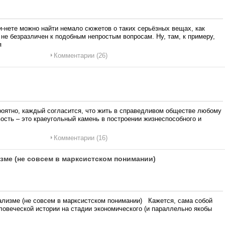
нете можно найти немало сюжетов о таких серьёзных вещах, как
 не безразличен к подобным непростым вопросам. Ну, там, к примеру,
я
Комментарии (26)
оятно, каждый согласится, что жить в справедливом обществе любому
вость – это краеугольный камень в построении жизнеспособного и
Комментарии (16)
изме (не совсем в марксистском понимании)
ализме (не совсем в марксистском понимании) Кажется, сама собой
ловеческой истории на стадии экономического (и параллельно якобы