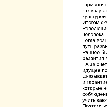
гармоничн
к отказу 
культурой 
Итогом ск
Революцио
человека 
Тогда воз
путь разв
Раннее бы
развития 
А за счет
идущее по
Оказывает
и гаранти
которые н
соблюдени
учитывают
Поэтому «