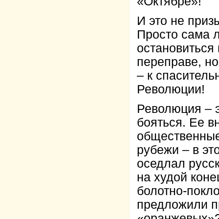
«Октябре»!
И это не приз
Просто сама л
остановиться 
переправе, н
– к спаситель
Революции!
Революция – 
бояться. Ее в
общественные
рубежи – в эт
оседлал русск
на худой кон
болотно-покл
предложили пр
«оранжевых»?