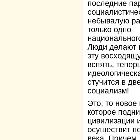
последние па
социалистиче
небывалую ра
только одно –
национального
Люди делают 
эту восходящ
вспять, тепер
идеологическ
стучится в дв
социализм!
Это, то новое
которое подн
цивилизации и
осуществит пе
века. Причем,