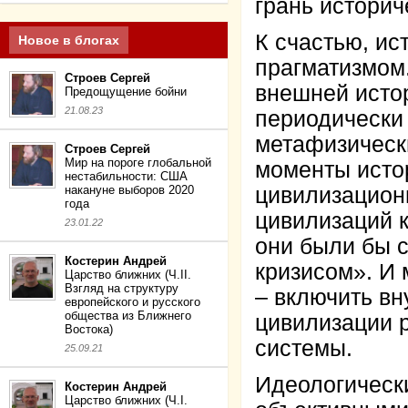
грань историч
К счастью, ис
Новое в блогах
прагматизмом
Строев Сергей
внешней исто
Предощущение бойни
21.08.23
периодически 
метафизическ
Строев Сергей
Мир на пороге глобальной
моменты исто
нестабильности: США
накануне выборов 2020
цивилизацион
года
цивилизаций к
23.01.22
они были бы 
Костерин Андрей
кризисом». И 
Царство ближних (Ч.II.
Взгляд на структуру
– включить вн
европейского и русского
общества из Ближнего
цивилизации 
Востока)
системы.
25.09.21
Идеологическ
Костерин Андрей
Царство ближних (Ч.I.