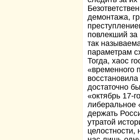
Безответствен
демонтажа, г
преступлением
повлекший за
так называем
параметрам с
Тогда, хаос г
«временного 
восстановила
достаточно бы
«октябрь 17-г
либеральное 
держать Росси
утратой истор
целостности, 
нас лишь одну