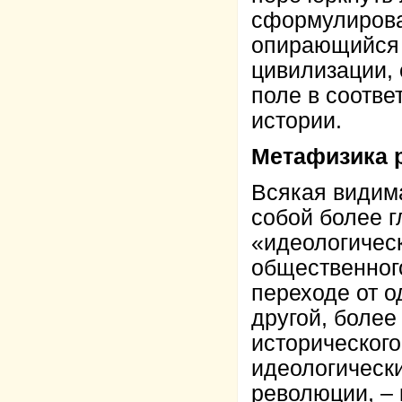
сформулирова
опирающийся 
цивилизации,
поле в соотве
истории.
Метафизика 
Всякая видим
собой более г
«идеологичес
общественног
переходе от о
другой, боле
исторического
идеологическ
революции, – 