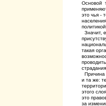
Основой т
применяют
это чья -
населения
политикой
Значит, е
присутств
националь
такая орга
возможнос
проводить
страдания
Причина в
и та же: 
территори
этого сло
это право
за измени