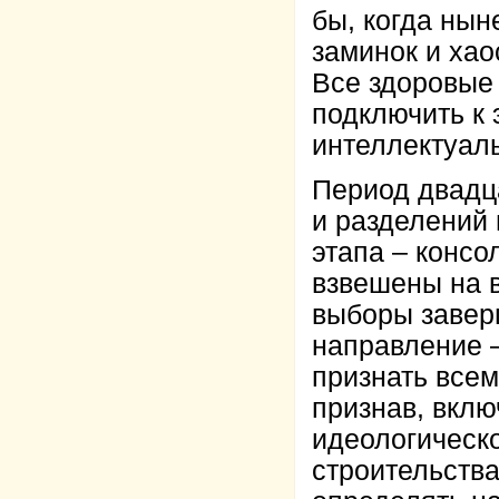
бы, когда нын
заминок и хао
Все здоровые
подключить к 
интеллектуал
Период двадц
и разделений
этапа – консо
взвешены на 
выборы завер
направление –
признать всем
признав, вклю
идеологическо
строительств