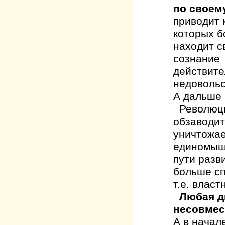
по своем
приводит к
которых б
находит с
сознание 
действите
недовольс
А дальше 
Революци
обзаводит
уничтожае
единомышл
пути разви
больше сп
т.е. влас
Любая д
несовме
А в начал