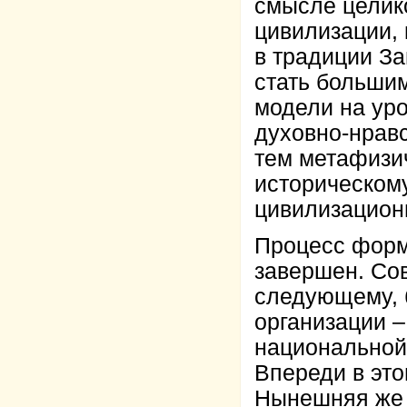
смысле целико
цивилизации,
в традиции З
стать больши
модели на уро
духовно-нравс
тем метафизи
историческом
цивилизацион
Процесс форм
завершен. Сов
следующему, 
организации –
национальной
Впереди в это
Нынешняя же 