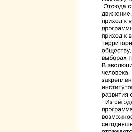
Отсюда сл
движение,
приход к 
программы
приход к в
территор
обществу,
выборах п
В эволюци
человека,
закреплен
институто
развития 
Из сегодн
программа
возможнос
сегодняшн
отражаетс