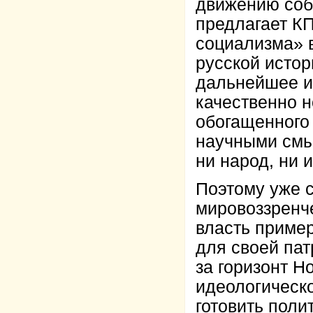
движению собс
предлагает К
социализма» 
русской истор
дальнейшее и
качественно н
обогащенного
научными смы
ни народ, ни 
Поэтому уже 
мировоззренче
власть приме
для своей пат
за горизонт Н
идеологическ
готовить поли