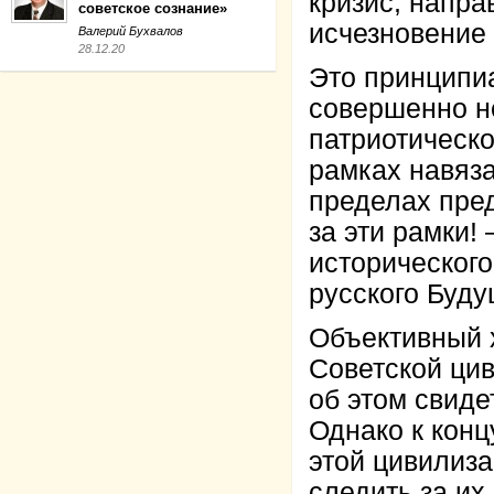
кризис, напра
советское сознание»
исчезновение 
Валерий Бухвалов
28.12.20
Это принципи
совершенно н
патриотическо
рамках навяза
пределах пре
за эти рамки!
исторического
русского Буду
Объективный 
Советской цив
об этом свиде
Однако к конц
этой цивилиза
следить за их