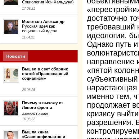
объективными
Социология Ибн Хальдуна)
«перестройки»
17.09.21
достаточно то
Молотков Александр
требовавший 
Русская идея как
социальный идеал
идеологии, б
11.04.21
Однако путь и
волюнтаристс
Новости
направление и
«пятой колонн
Вышел в свет сборник
статей «Православный
субъективный 
социализм»
нарастающая 
28.06.25
именно тем, 
Почему я выхожу из
продолжает вс
Левого фронта
кризису выйти
Алексей Сахнин
16.03.22
разрешения. 
контролируем
Вышла книга
«Славянофильство и