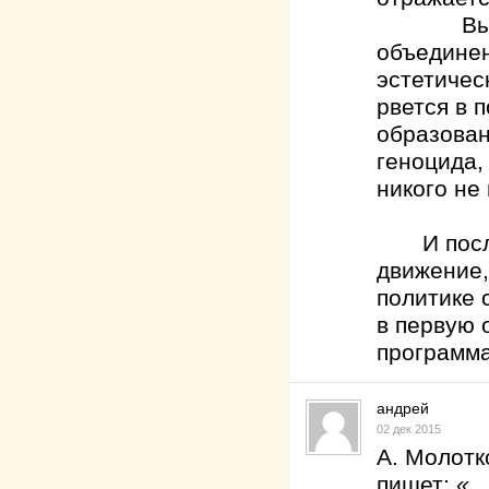
Выход из
объединен
эстетичес
рвется в 
образован
геноцида,
никого не
И послед
движение,
политике
в первую 
программа
андрей
02 дек 2015
А. Молотк
пишет:
«…