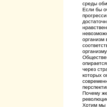
среды оби
Если бы о
прогресси
достаточн
нравствен
невозможн
организм 
соответст
организму
Обществен
опирается
через стр
которых о
современн
перспект
Почему же
революцио
Хотим мы 