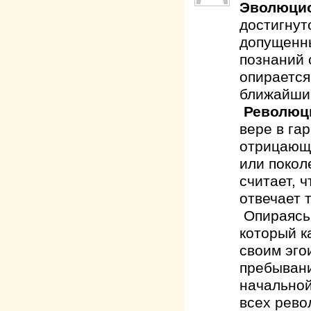
Эволюци
достигну
допущенны
познаний 
опирается
ближайший
Революц
вере в га
отрицающ
или покол
считает, 
отвечает 
Опираясь 
который к
своим эго
пребывани
начальной
всех рево