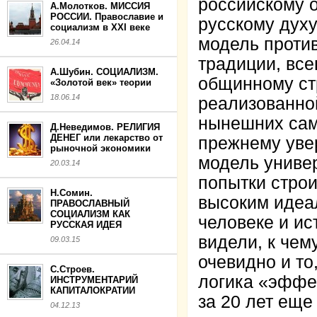
российскому о
А.Молотков. МИССИЯ
РОССИИ. Православие и
русскому дух
социализм в XXI веке
модель проти
26.04.14
традиции, все
А.Шубин. СОЦИАЛИЗМ.
общинному ст
«Золотой век» теории
18.06.14
реализованной
нынешних сам
Д.Неведимов. РЕЛИГИЯ
ДЕНЕГ или лекарство от
прежнему увер
рыночной экономики
модель униве
20.03.14
попытки строи
Н.Сомин.
высоким идеа
ПРАВОСЛАВНЫЙ
СОЦИАЛИЗМ КАК
человеке и ис
РУССКАЯ ИДЕЯ
видели, к чем
09.03.15
очевидно и то
С.Строев.
логика «эффе
ИНСТРУМЕНТАРИЙ
КАПИТАЛОКРАТИИ
за 20 лет еще
04.12.13