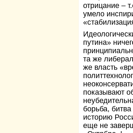
отрицание – т
умело инспир
«стабилизаци
Идеологически
путина» ничег
принципиальны
та же либера
же власть «вр
политтехноло
неоконсервати
показывают о
неубедительн
борьба, битв
историю Росси
еще не заверш