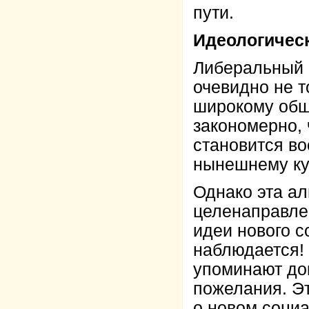
пути.
Идеологичес
Либеральный 
очевидно не т
широкому общ
закономерно, 
становится в
нынешнему ку
Однако эта ал
целенаправле
идеи нового с
наблюдается!
упоминают дов
пожелания. Эт
о новом социа