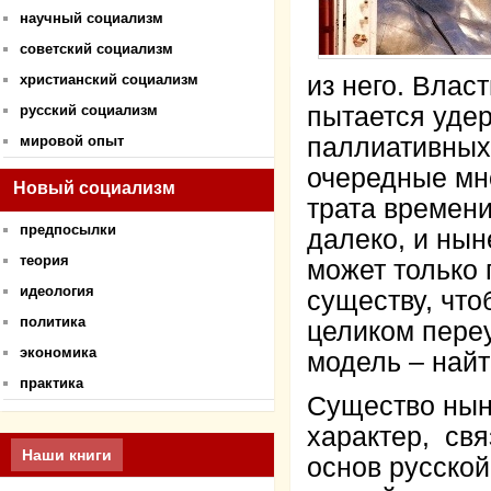
научный социализм
советский социализм
христианский социализм
из него. Влас
русский социализм
пытается удер
мировой опыт
паллиативных 
очередные мн
Новый социализм
трата времен
предпосылки
далеко, и нын
теория
может только 
идеология
существу, что
политика
целиком пере
экономика
модель – най
практика
Существо нын
характер, св
Наши книги
основ русско