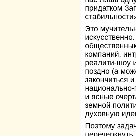
придатком Зап
стабильности
Это мучитель
искусственно
общественным
компаний, инт
реалити-шоу 
поздно (а мож
закончиться и
национально-
и ясные очер
земной полит
духовную иде
Поэтому задач
перечеркнуть