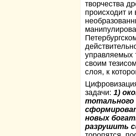
творчества др
происходит и 
необразованны
манипулироват
Петербургско
действительно
управляемых т
своим тезисом
слоя, к котор
Цифровизация
задачи:
1) о
тотального 
сформироват
новых богат
разрушить с
торопятся, по