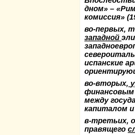
Впоследстви
дном» – «Рим
комиссия» (1
во-первых, 
западной
эли
западноевро
североиталь
испанские а
ориентирующ
во-вторых,
финансовым 
между госуд
капиталом и
в-третьих, 
правящего
с