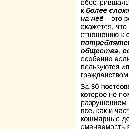
обострившаяс
к
более слож
на неё
– это 
окажется, что
отношению к 
потреблятст
общества, о
особенно если
пользуются «п
гражданством.
За 30 постсов
которое не по
разрушением С
все, как и ча
кошмарные де
сменяемость в