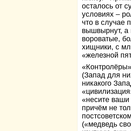
осталось от с
условиях – ро
что в случае 
вышвырнут, а 
вороватые, б
хищники, с м
«железной пят
«Контролёры»
(Запад для ни
никакого Запа
«цивилизация»
«несите ваши 
причём не тол
постсоветском
(«медведь сво