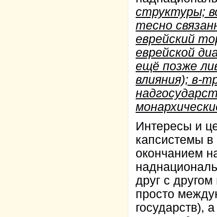
структуры; в
тесно связан
еврейский тор
еврейской диа
ещё позже ли
влияния); в-
надгосударст
монархически
Интересы и це
капсистемы в 
окончанием на
наднациональ
друг с другом
просто между
государств), 