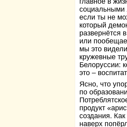
главное в жиз
социальными 
если ты не м
который демон
развернётся в
или пообещает
мы это видели
кружевные тру
Белоруссии: к
это – воспит
Ясно, что упо
по образовани
Потреблятское
продукт «арис
создания. Ка
наверх попёр