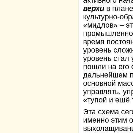
активного на
верхи
в плане
культурно-об
«мидлов» – эт
промышленно-
время постоя
уровень сложн
уровень стал 
пошли на его
дальнейшем п
основной мас
управлять, у
«тупой и ещё 
Эта схема сег
именно этим 
выхолащивание