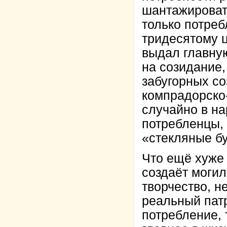
шантажировать
только потреб
тридесятому ц
выдал главну
на созидание,
забугорных со
компрадорско-
случайно в н
потребленцы,
«стекляные бу
Что ещё хуже 
создаёт могил
творчество, н
реальный патр
потребление, 