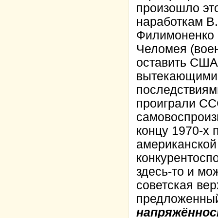
произошло это
наработкам В.
Филимоненко 
Челомея (воен
оставить США
вытекающими 
последствиями
проиграли СС
самовоспроиз
концу 1970-х 
американской
конкурентоспо
здесь-то и мо
советская вер
предложенны
напряжённос