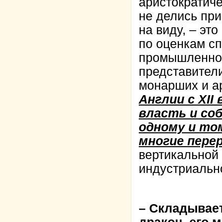
аристократиче
не делись при
на виду, – это
по оценкам с
промышленнос
представител
монарших и ар
Англии с XII
власть и со
одному и то
многие пере
вертикальной 
индустриально
– Складывает