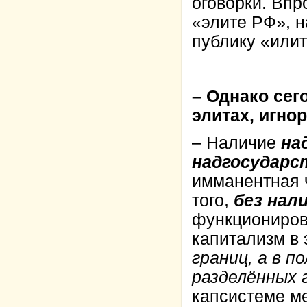
оговорки. Впр
«элите РФ», н
публику «илит
– Однако сег
элитах, игн
– Наличие
на
надгосудар
имманентная 
того,
без нал
функционирова
капитализм в
границ, а в п
разделённых 
капсистеме м