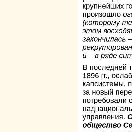
крупнейших г
произошло
ог
(которому те
этом восходя
закончилась 
рекрутирован
и – в ряде си
В последней т
1896 гг., осл
капсистемы, 
за новый пер
потребовали 
наднациональ
управления.
О
общество Се