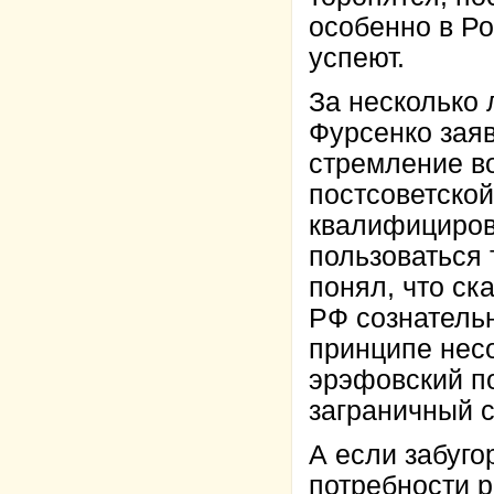
особенно в Ро
успеют.
За несколько 
Фурсенко заяв
стремление во
постсоветской
квалифициров
пользоваться 
понял, что ска
РФ сознательн
принципе несо
эрэфовский по
заграничный с
А если забуго
потребности р