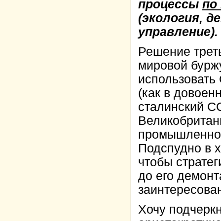
процессы
по
(экология, д
управление).
Решение трет
мировой буржу
использовать 
(как в довоен
сталинский СС
Великобритани
промышленног
Подспудно в х
чтобы страте
до его демон
заинтересован
Хочу подчеркн