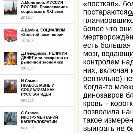
«посткап», б
А.Молотков. МИССИЯ
РОССИИ. Православие и
постараются
о
социализм в XXI веке
26.04.14
планировщико
более что они
А.Шубин. СОЦИАЛИЗМ.
«Золотой век» теории
мертворождённ
18.06.14
есть большая 
мозг, ведающ
Д.Неведимов. РЕЛИГИЯ
ДЕНЕГ или лекарство от
контролем на
рыночной экономики
них, включая 
20.03.14
рептильно) не
Н.Сомин.
Когда-то мле
ПРАВОСЛАВНЫЙ
СОЦИАЛИЗМ КАК
динозавров бл
РУССКАЯ ИДЕЯ
09.03.15
кровь – корот
позволила на
С.Строев.
ИНСТРУМЕНТАРИЙ
такое измерен
КАПИТАЛОКРАТИИ
выиграть не б
04.12.13