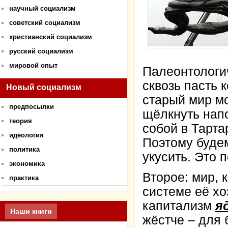
научный социализм
советский социализм
христианский социализм
русский социализм
мировой опыт
Палеонтологи
сквозь пасть 
Новый социализм
старый мир мо
предпосылки
щёлкнуть напо
теория
собой в Тарта
идеология
Поэтому буде
политика
укусить. Это 
экономика
Второе: мир, 
практика
системе её хо
капитализм
я
Наши книги
жёстче – для 