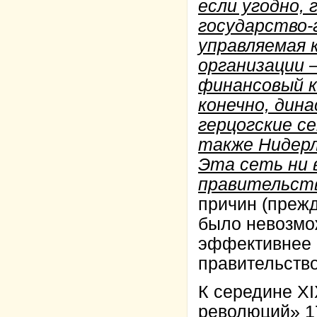
если угодно,
государство-
управляемая 
организации 
финансовый к
конечно, дин
герцогские се
также Нидерл
Эта сеть ни 
правительст
причин (прежд
было невозмож
эффективнее 
правительств
К середине XI
революций» 17