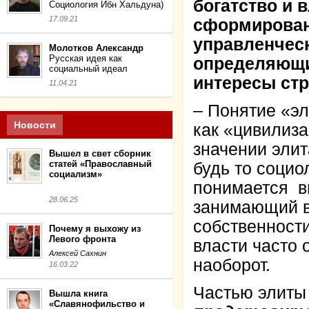
богатство и 
Социология Ибн Хальдуна)
17.09.21
сформирован
управленчес
Молотков Александр
Русская идея как
определяющи
социальный идеал
интересы ст
11.04.21
– Понятие «эл
Новости
как «цивилиз
значении элит
Вышел в свет сборник
статей «Православный
будь то социо
социализм»
понимается в
28.06.25
занимающий в
собственности
Почему я выхожу из
Левого фронта
власти часто 
Алексей Сахнин
наоборот.
16.03.22
Частью элиты
Вышла книга
«Славянофильство и