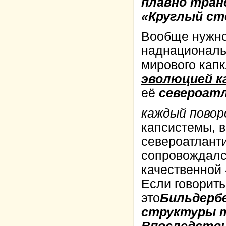
плавно тран
«Круглый сто
Вообще нужно
наднациональ
мирового кап
эволюцией 
её
североатл
каждый пово
капсистемы, 
североатлант
сопровождал
качественной
Если говорить
это
Бильдербе
структуры тип