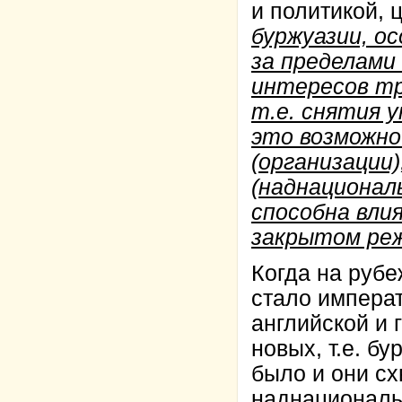
и политикой, 
буржуазии, о
за пределами
интересов тр
т.е. снятия 
это возможно
(организации
(наднационал
способна вли
закрытом ре
Когда на рубе
стало императ
английской и 
новых, т.е. б
было и они сх
наднациональ