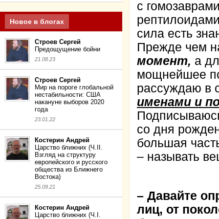
с гомозаврами
рептилоидами 
Новое в блогах
сила есть зна
Строев Сергей
Прежде чем н
Предощущение бойни
момент,
а дл
21.08.23
мощнейшее пс
Строев Сергей
рассуждаю в 
Мир на пороге глобальной
нестабильности: США
именами и п
накануне выборов 2020
года
Подписываюсь
23.01.22
со дня рожден
Костерин Андрей
большая часть
Царство ближних (Ч.II.
– называть в
Взгляд на структуру
европейского и русского
общества из Ближнего
Востока)
25.09.21
– Давайте оп
лиц, от пок
Костерин Андрей
Царство ближних (Ч.I.