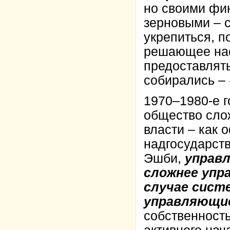
но своими фи
зерновыми – 
укрепиться, п
решающее нас
предоставлять
собирались –
1970–1980-е г
общество сло
власти – как 
надгосударств
Эшби,
управ
сложнее упр
случае сист
управляющие
собственность