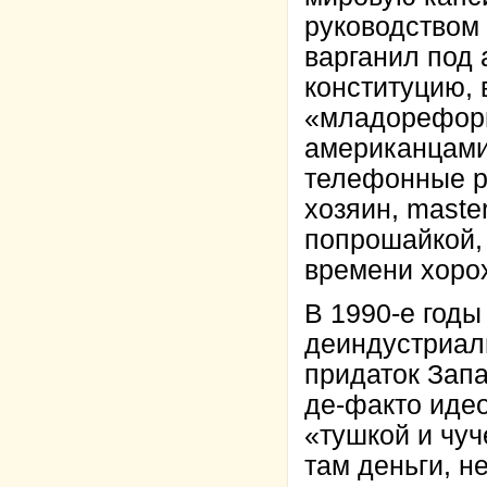
руководством 
варганил под
конституцию,
«младореформ
американцами 
телефонные р
хозяин, maste
попрошайкой, 
времени хоро
В 1990-е годы
деиндустриал
придаток Зап
де-факто иде
«тушкой и чу
там деньги, н