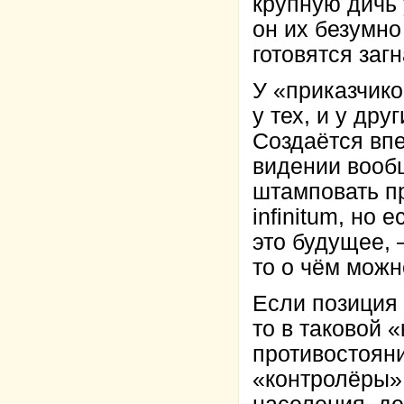
крупную дичь 
он их безумно
готовятся загн
У «приказчико
у тех, и у дру
Создаётся впе
видении вообщ
штамповать пр
infinitum, но 
это будущее, –
то о чём можн
Если позиция 
то в таковой 
противостояни
«контролёры» 