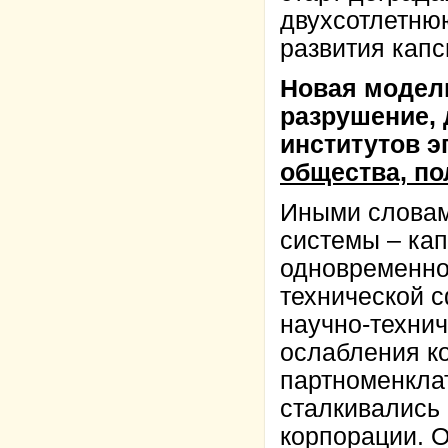
двухсотлетню
развития кап
Новая модель
разрушение,
институтов э
общества, по
Иными словами
системы – ка
одновременно
технической 
научно-технич
ослабления к
партноменклат
сталкивались
корпорации. 