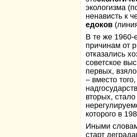
экологизма (п
ненависть к ч
едоков
(линия
В те же 1960-
причинам от 
отказались хо
советское выс
первых, взяло
– вместо того
надгосударств
вторых, стало
нерегулируем
которого в 19
Иными словам
старт деград