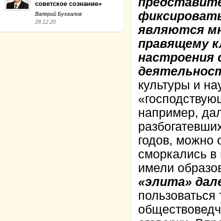
представите
советское сознание»
фиксировать
Валерий Бухвалов
28.12.20
являются мн
правящему к
настроения 
деятельнос
культуры и нау
«господствующ
например, дал
разбогатевши
годов, можно о
сморкались в 
имели образо
«элита» дале
пользоваться 
обществоведче