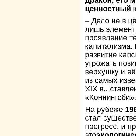
дракон, его 
ценностный 
– Дело не в ц
лишь элемент
проявление т
капитализма.
развитие капс
угрожать пози
верхушку и её
из самых изв
XIX в., ставл
«Коннингсби»
На рубеже
19
стал существ
прогресс, и 
это
экологиче