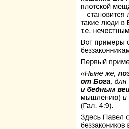
плотской мещ
- становится
такие люди в
т.е. нечестны
Вот примеры 
беззаконникам
Первый приме
«Ныне же,
по
от Бога
, для
и бедным в
мышлению)
и
(Гал. 4:9).
Здесь Павел о
беззакоников 