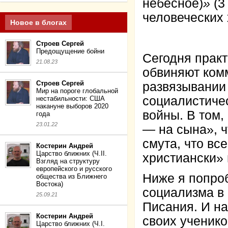
небесное)
»
(3
человеческих 
Новое в блогах
Строев Сергей
Предощущение бойни
Сегодня практ
21.08.23
обвиняют ком
Строев Сергей
развязывании
Мир на пороге глобальной
социалистиче
нестабильности: США
накануне выборов 2020
войны. В том,
года
23.01.22
— на сына», ч
смута, что все
Костерин Андрей
Царство ближних (Ч.II.
христиански» и
Взгляд на структуру
европейского и русского
Ниже я попро
общества из Ближнего
Востока)
социализма в
25.09.21
Писания. И на
Костерин Андрей
своих ученико
Царство ближних (Ч.I.