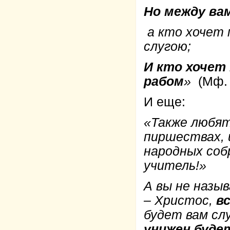
Но между вам
а кто хочет 
слугою;
И кто хочет
рабом
»
(Мф. 2
И еще:
«Также любя
пиршествах, 
народных собр
учитель!»
А вы не назы
– Христос,
в
будет вам слу
унижен буде