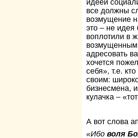
идеей социали
все должны сл
возмущение н
это – не идея
воплотили в ж
возмущенным 
адресовать ва
хочется пожел
себя», т.е. кт
своим: широко
бизнесмена, 
кулачка – «то
А вот слова а
«Ибо
воля Б