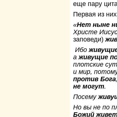
еще пару цит
Первая из них
«
Нет ныне н
Христе Иису
заповеди)
жив
Ибо
живущие
а
живущие по
плотские сут
и мир, потом
против Бога
не могут
.
Посему
живу
Но вы не по п
Божий живет