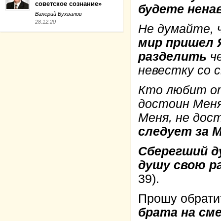
советское сознание»
будете нена
Валерий Бухвалов
28.12.20
Не думайте, 
мир пришел Я
разделить
ч
невестку со 
Кто любит от
достоин Меня
Меня, не дос
следует за 
Сберегший 
душу свою р
39).
Прошу обратит
брата на см