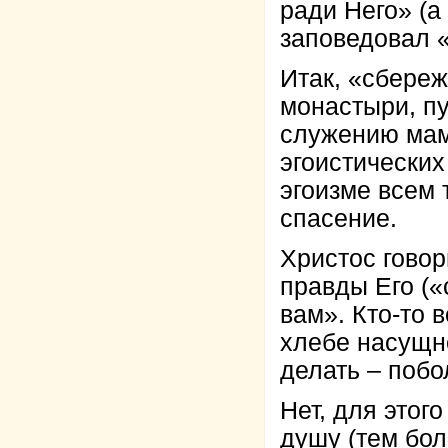
ради Него» (а
заповедовал «
Итак, «сбереж
монастыри, пу
служению мам
эгоистических
эгоизме всем
спасение.
Христос гово
правды Его («
вам». Кто-то в
хлебе насущн
делать – поб
Нет, для этог
душу (тем бол