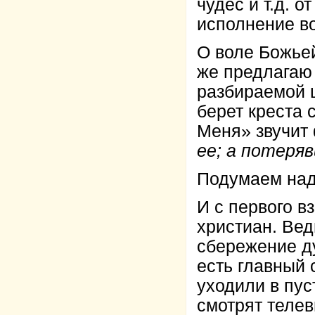
чудес и т.д. 
исполнение во
О воле Божьей
же предлагаю
разбираемой ц
берет креста 
Меня» звучит
ее; а потеря
Подумаем над
И с первого в
христиан. Вед
сбережение ду
есть главный 
уходили в пус
смотрят телев