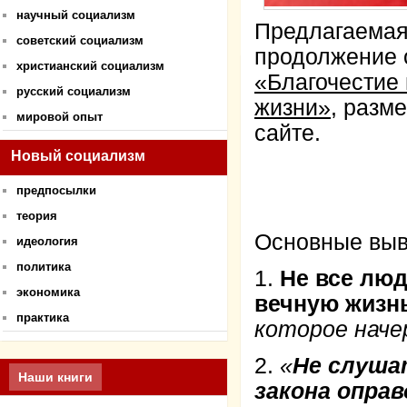
научный социализм
Предлагаемая
советский социализм
продолжение 
христианский социализм
«Благочестие
русский социализм
жизни»
,
разме
мировой опыт
сайте.
Новый социализм
предпосылки
теория
Основные выв
идеология
политика
1.
Не все люд
экономика
вечную жизн
практика
которое наче
2.
«
Не слуша
Наши книги
закона опра