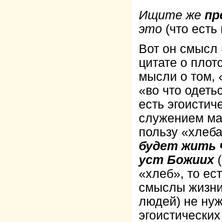
Ищите же
пр
это
(что есть 
Вот он смысл 
цитате о плот
мысли о том, 
«во что одетьс
есть эгоистич
служением ма
пользу «хлеба
будет жить ч
уст Божиих
(
«хлеб», то ес
смыслы жизни 
людей) не ну
эгоистических