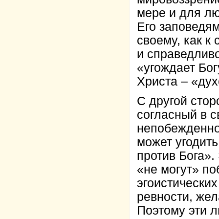
мере и для лю
Его заповедям
своему, как к
и справедливо
«угождает Бог
Христа – «дух
С другой стор
согласный в с
непобежденно
может угодить
против Бога».
«не могут» по
эгоистических
ревности, же
Поэтому эти л