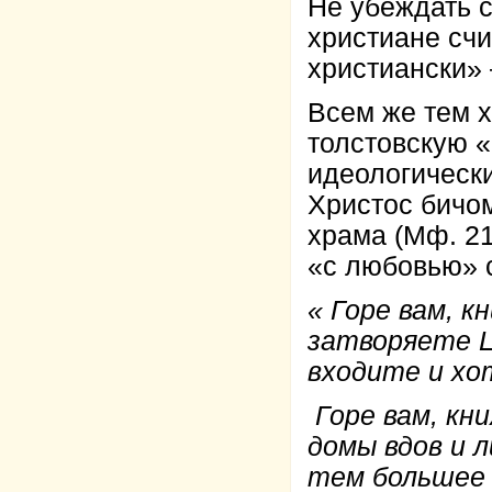
Не убеждать 
христиане сч
христиански» 
Всем же тем 
толстовскую 
идеологически
Христос бичом
храма (Мф. 21
«с любовью» 
« Горе вам, к
затворяете Ц
входите и хо
Горе вам, кн
домы вдов и 
тем большее 