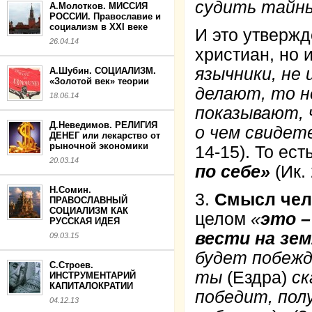
судить тайны
А.Молотков. МИССИЯ
РОССИИ. Православие и
социализм в XXI веке
И это утвержд
26.04.14
христиан, но 
язычники, не
А.Шубин. СОЦИАЛИЗМ.
«Золотой век» теории
делают, то не
18.06.14
показывают,
Д.Неведимов. РЕЛИГИЯ
о чем свидет
ДЕНЕГ или лекарство от
рыночной экономики
14-15). То ест
20.03.14
по себе»
(Ик. 
Н.Сомин.
3.
Смысл чел
ПРАВОСЛАВНЫЙ
СОЦИАЛИЗМ КАК
целом
«
это –
РУССКАЯ ИДЕЯ
вести на зе
09.03.15
будет побежд
С.Строев.
ты
(Ездра)
ск
ИНСТРУМЕНТАРИЙ
КАПИТАЛОКРАТИИ
победит, пол
04.12.13