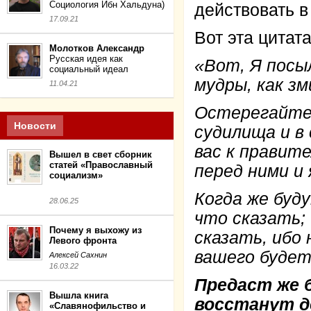
Социология Ибн Хальдуна)
действовать в 
17.09.21
Вот эта цитата
Молотков Александр
Русская идея как
«Вот, Я посыл
социальный идеал
мудры, как зм
11.04.21
Остерегайтес
Новости
судилища и в 
вас к правит
Вышел в свет сборник
статей «Православный
перед ними и
социализм»
Когда же буду
28.06.25
что сказать;
Почему я выхожу из
сказать, ибо
Левого фронта
вашего будет
Алексей Сахнин
16.03.22
Предаст же 
Вышла книга
восстанут д
«Славянофильство и