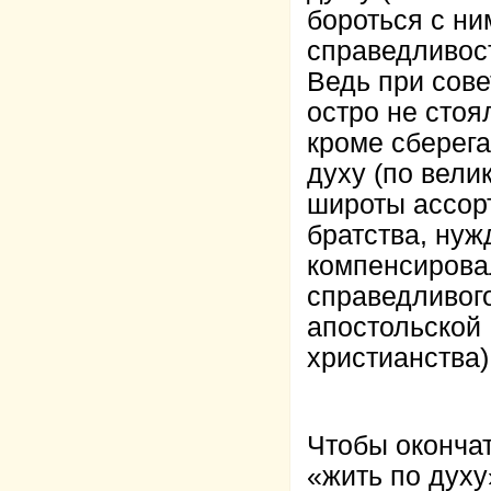
бороться с ни
справедливост
Ведь при сове
остро не стоя
кроме сберег
духу (по вели
широты ассорт
братства, нуж
компенсирова
справедливого
апостольской
христианства)
Чтобы окончат
«жить по духу