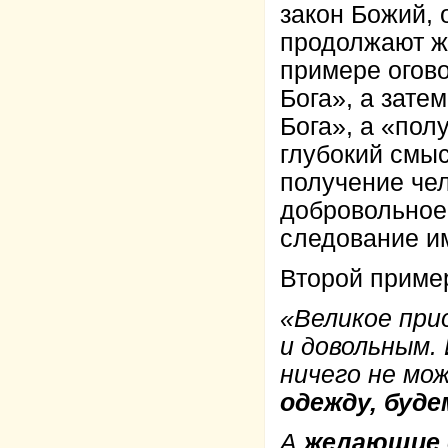
закон Божий, 
продолжают жи
примере огово
Бога», а зате
Бога», а «пол
глубокий смыс
получение чел
добровольное
следование им
Второй приме
«Великое при
и довольным. 
ничего не мож
одежду, буд
А
желающие 