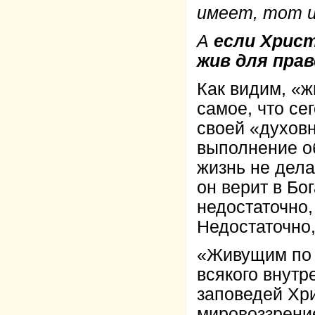
имеет, тот и
А
если Христ
жив для пра
Как видим, «ж
самое, что се
своей «духов
выполнение об
жизнь не дела
он верит в Бо
недостаточно,
Недостаточно,
«Живущим по д
всякого внутр
заповедей Хри
мировоззрение