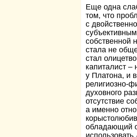
Еще одна сла
том, что проб
с двойственно
субъективным
собственной 
стала не обще
стал олицетв
капиталист – 
у Платона, и в
религиозно-ф
духовного раз
отсутствие с
а именно отн
корыстолюбив
обладающий о
использовать 