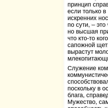
принцип справ
если только в
искренних нос
по сути, – эт
но высшая при
что кто-то ког
сапожной щетк
вырастут моло
млекопитающ
Служение ком
коммунистиче
способствова
поскольку в о
блага, справе
Мужество, са