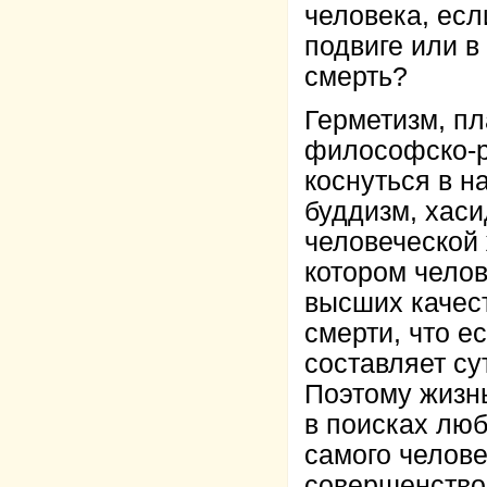
человека, есл
подвиге или в
смерть?
Герметизм, пл
философско-р
коснуться в н
буддизм, хаси
человеческой 
котором челов
высших качес
смерти, что е
составляет су
Поэтому жизнь
в поисках люб
самого челове
совершенство