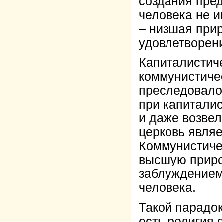
создания пре
человека не и
– низшая прир
удовлетворен
Капиталистиче
коммунистичес
преследовало
при капитали
и даже возве
церковь являе
Коммунистиче
высшую приро
заблуждением
человека.
Такой парадок
есть религия 