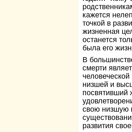
родственника
кажется нелеп
точкой в разв
жизненная цел
останется тол
была его жиз
В большинств
смерти являе
человеческой 
низшей и высш
посвятивший 
удовлетворен
свою низшую 
существование
развития свое