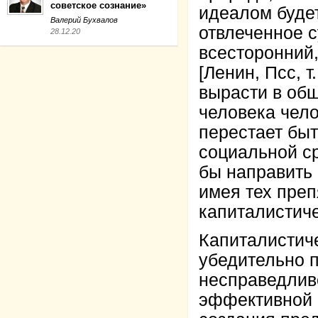
советское сознание»
идеалом будет
Валерий Бухвалов
отвлеченное с
28.12.20
всесторонний
[Ленин, Псс, т
вырасти в общ
человека чело
перестает быт
социальной ср
бы направить
имея тех преп
капиталистич
Капиталистиче
убедительно п
несправедливо
эффективной 