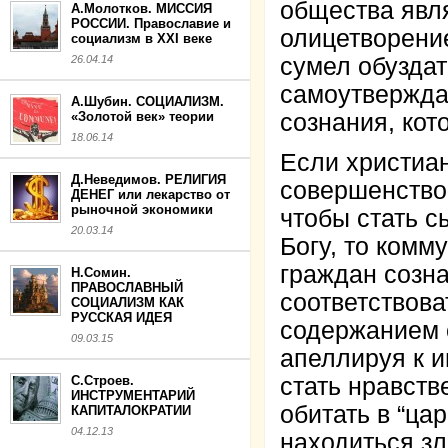
общества явля
А.Молотков. МИССИЯ
РОССИИ. Православие и
олицетворени
социализм в XXI веке
26.04.14
сумел обузда
самоутвержда
А.Шубин. СОЦИАЛИЗМ.
«Золотой век» теории
сознания, кот
18.06.14
Если христиан
Д.Неведимов. РЕЛИГИЯ
совершенствов
ДЕНЕГ или лекарство от
рыночной экономики
чтобы стать с
20.03.14
Богу, то комм
граждан созн
Н.Сомин.
ПРАВОСЛАВНЫЙ
соответствова
СОЦИАЛИЗМ КАК
РУССКАЯ ИДЕЯ
содержанием с
09.03.15
апеллируя к и
С.Строев.
стать нравст
ИНСТРУМЕНТАРИЙ
обитать в “ца
КАПИТАЛОКРАТИИ
04.12.13
находиться зл