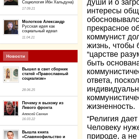
души и о загр
Социология Ибн Хальдуна)
17.09.21
интересы общ
обосновывался
Молотков Александр
Русская идея как
прекрасное о
социальный идеал
коммунист дол
11.04.21
жизнь, чтобы 
“царстве разу
Новости
быть основан
Вышел в свет сборник
коммунистиче
статей «Православный
социализм»
ответа, поско
индивидуальн
28.06.25
коммунистиче
Почему я выхожу из
жизненность.
Левого фронта
Алексей Сахнин
“Религия дает
16.03.22
Человеку нуже
Вышла книга
природе, а н
«Славянофильство и