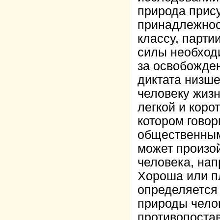
природа прису
принадлежност
классу, парти
силы необход
за освобожде
диктата низш
человеку жизн
легкой и коро
котором говор
общественным
может произой
человека, нап
Хороша или п
определяется
природы челов
противопоста