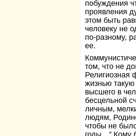
побуждения чт
проявления ду
этом быть рав
человеку не о
по-разному, р
ее.
Коммунистиче
том, что не д
Религиозная 
жизнью такую 
высшего в че
бесцельной с
личным, мелк
людям, Родине
чтобы не был
годы…” Кому 