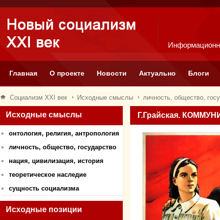
Информационн
Главная
О проекте
Новости
Актуально
Блоги
Социализм XXI век
Исходные смыслы
личность, общество, гос
Исходные смыслы
Г.Грайская. КОММ
онтология, религия, антропология
личность, общество, государство
нация, цивилизация, история
теоретическое наследие
сущность социализма
Исходные позиции