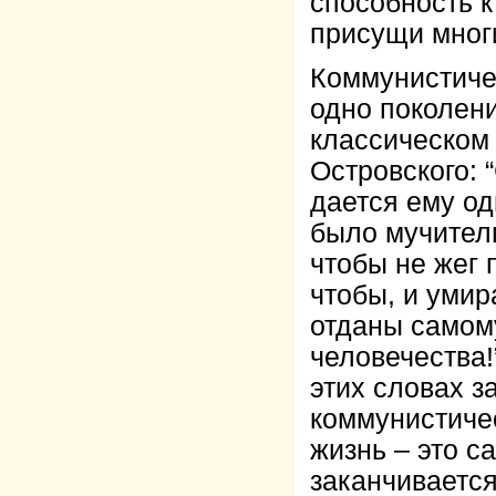
способность 
присущи мног
Коммунистиче
одно поколени
классическом
Островского: 
дается ему од
было мучител
чтобы не жег 
чтобы, и умир
отданы самом
человечества!
этих словах з
коммунистичес
жизнь – это с
заканчивается