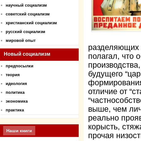
научный социализм
советский социализм
христианский социализм
русский социализм
мировой опыт
разделяющих 
Новый социализм
полагал, что 
производства
предпосылки
будущего “цар
теория
формирования 
идеология
отличие от “с
политика
“частнособств
экономика
выше, чем лич
практика
реально проя
корысть, стяж
Наши книги
прочая низост