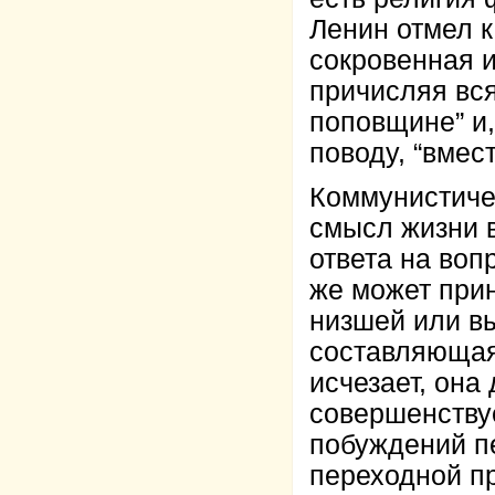
Ленин отмел к
сокровенная и
причисляя вся
поповщине” и,
поводу, “вмес
Коммунистиче
смысл жизни в
ответа на воп
же может прин
низшей или в
составляющая 
исчезает, она
совершенствуе
побуждений пе
переходной п