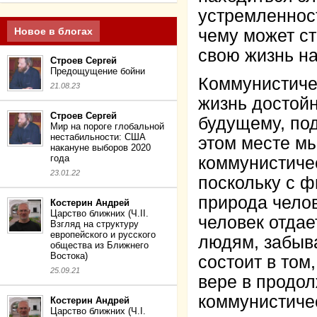
устремленност
Новое в блогах
чему может с
свою жизнь на
Строев Сергей
Предощущение бойни
Коммунистиче
21.08.23
жизнь достойн
Строев Сергей
будущему, по
Мир на пороге глобальной
нестабильности: США
этом месте м
накануне выборов 2020
года
коммунистичес
23.01.22
поскольку с 
природа челов
Костерин Андрей
Царство ближних (Ч.II.
человек отдае
Взгляд на структуру
европейского и русского
людям, забыв
общества из Ближнего
Востока)
состоит в том
25.09.21
вере в продол
коммунистиче
Костерин Андрей
Царство ближних (Ч.I.