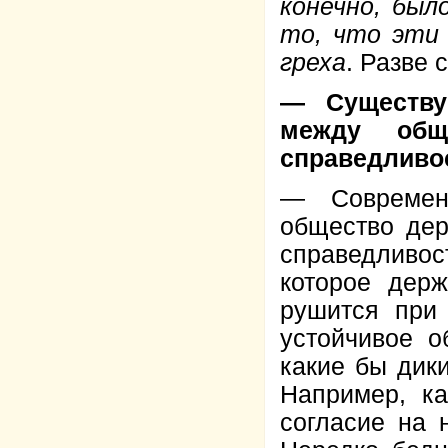
конечно, был
то, что эти
греха
. Разве 
— Существу
между общ
справедливо
— Современн
общество дер
справедливос
которое дер
рушится при
устойчивое о
какие бы дик
Например, к
согласие на 