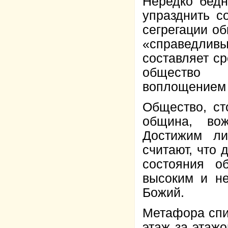
Нередко бедн
упразднить с
сегрегации о
«справедли
составляет ср
общество п
воплощением 
Общество, ст
община, во
Достижим ли
считают, что
состояния о
высоким и не
Божий.
Метафора спир
этаж за этаж