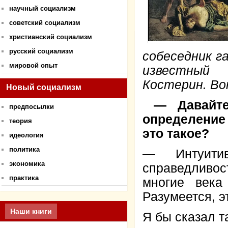
научный социализм
советский социализм
христианский социализм
русский социализм
собеседник 
мировой опыт
известный
Костерин. Во
Новый социализм
— Давайте
предпосылки
определение
теория
это такое?
идеология
политика
— Интуити
экономика
справедливос
практика
многие века
Разумеется, э
Наши книги
Я бы сказал т