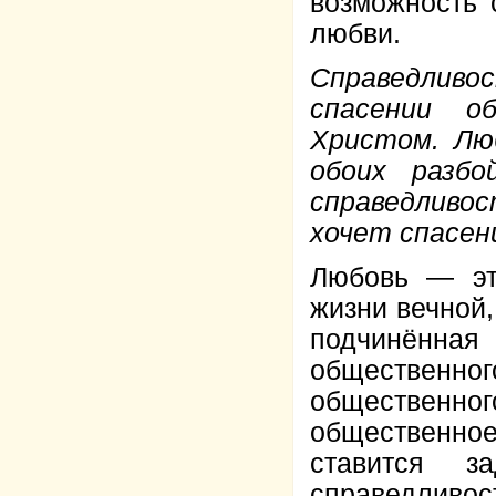
возможность 
любви.
Справедливо
спасении о
Христом. Лю
обоих разб
справедливос
хочет спасен
Любовь — эт
жизни вечной
подчинённа
общественног
общественно
общественное
ставится з
справедливос