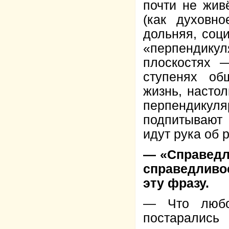
почти не жив
(как духовно
дольняя, соц
«перпендику
плоскостях 
ступенях об
жизнь, настол
перпендикул
подпитывают 
идут рука об р
— «Справедл
справедливо
эту фразу.
— Что любо
постаралис