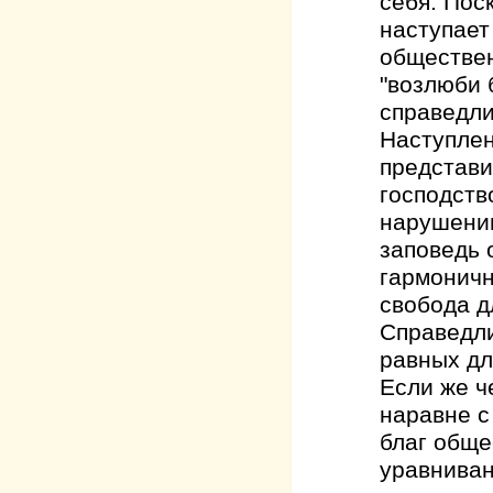
себя. Пос
наступает
обществен
"возлюби 
справедли
Наступлен
представи
господств
нарушении
заповедь 
гармоничн
свобода д
Справедли
равных дл
Если же ч
наравне с
благ обще
уравниван