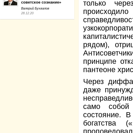
только чере
советское сознание»
Валерий Бухвалов
происходил
28.12.20
справедл
узкокорпорат
капиталисти
рядом), отри
Антисоветч
принципе отк
пантеоне хри
Через диффа
даже принужд
несправедлив
само собой
состояние. В
богатства 
проповедовал