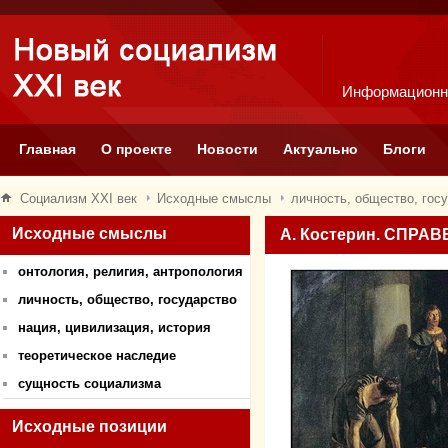
Информационн
Главная
О проекте
Новости
Актуально
Блоги
Социализм XXI век
Исходные смыслы
личность, общество, гос
Исходные смыслы
А. Костерин. СПР
онтология, религия, антропология
личность, общество, государство
нация, цивилизация, история
теоретическое наследие
сущность социализма
Исходные позиции