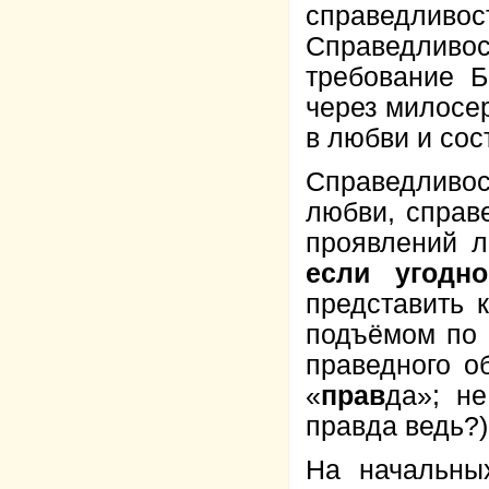
справедливос
Справедливо
требование Б
через милосе
в любви и сос
Справедливос
любви, справ
проявлений 
если угодн
представить 
подъёмом по 
праведного о
«
прав
да»; н
правда ведь?)
На начальных