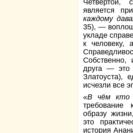
Четвертой, 
является при
каждому дава
35), — вопло
укладе справ
к человеку,
Справедливос
Собственно,
друга — это
Златоуста), 
исчезли все э
«
В чём кто 
требование 
образу жизни
это практиче
история Анан