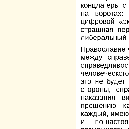
конц­лагерь 
на воротах:
цифровой «э
страшная пер
либеральный 
Православие 
между справ
справедливос
человеческого
это не будет
стороны, сп
наказания в
прощению ка
каждый, имею
и по-насто