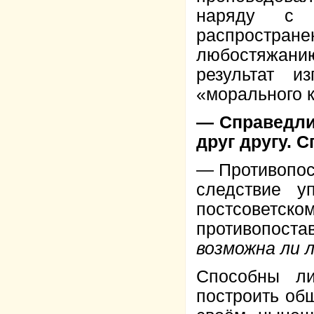
наряду с с
распростране
любостяжани
результат и
«морального к
— Справедли
друг другу. 
— Противопос
следствие у
постсоветск
противопоста
возможна ли 
Способны л
построить об