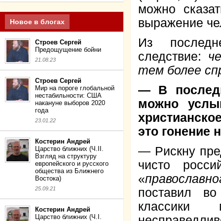
можно сказат
выражение че
Новое в блогах
Из последн
Строев Сергей
Предощущение бойни
следствие:
ч
21.08.23
тем более сп
Строев Сергей
— В послед
Мир на пороге глобальной
нестабильности: США
можно услы
накануне выборов 2020
года
христианское
23.01.22
это гонение 
Костерин Андрей
— Рискну пре
Царство ближних (Ч.II.
Взгляд на структуру
чисто росси
европейского и русского
общества из Ближнего
«
православн
Востока)
25.09.21
поставил во
классики м
Костерин Андрей
Царство ближних (Ч.I.
несправедл