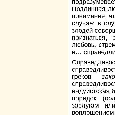
подразумевае
Подлинная люб
понимание, чт
случае: в сл
злодей совер
признаться, 
любовь, стре
и… справедли
Справедли
справедливо
греков,
зак
справедливос
индуистская 
порядок (ор
заслугам ил
воплощением