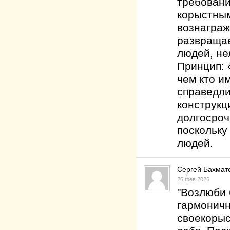
требовани
корыстным
вознаграж
развращае
людей, не
Принцип: 
чем кто и
справедли
конструкц
долгосроч
поскольку
людей.
Сергей Бахмат
26 фев 2026
"Возлюби 
гармоничн
своекорыс