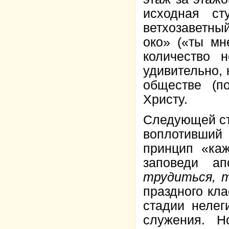
исходная с
ветхозаветны
око» («ты мн
количество 
удивительно, 
обществе (п
Христу.
Следующей ст
воплотивший
принцип «ка
заповеди ап
трудиться, 
праздного кла
стадии нелег
служения. Н