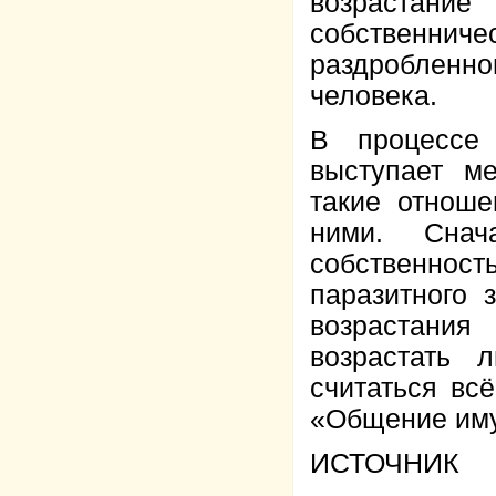
возрастан
собственни
раздробленно
человека.
В процессе 
выступает м
такие отноше
ними. Сна
собственнос
паразитного 
возрастани
возрастать 
считаться вс
«Общение иму
ИСТОЧНИК