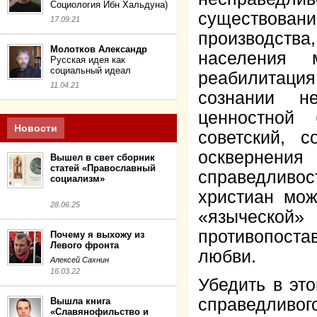
Социология Ибн Хальдуна)
существован
17.09.21
производств
Молотков Александр
населения 
Русская идея как
социальный идеал
реабилитаци
11.04.21
сознании н
ценностной 
Новости
советский, 
осквернени
Вышел в свет сборник
статей «Православный
справедливос
социализм»
христиан мо
28.06.25
«языческой
противопост
Почему я выхожу из
Левого фронта
любви.
Алексей Сахнин
16.03.22
Убедить в это
справедливог
Вышла книга
«Славянофильство и