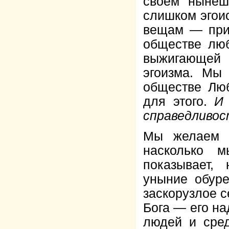
своём нынеш
слишком эгои
вещам — при
обществе люб
выжигающей 
эгоизма. Мы
обществе Лю
для этого.
И
справедливос
Мы желаем ж
насколько 
показывает,
уныние обуре
заскорузлое с
Бога — его н
людей и сред