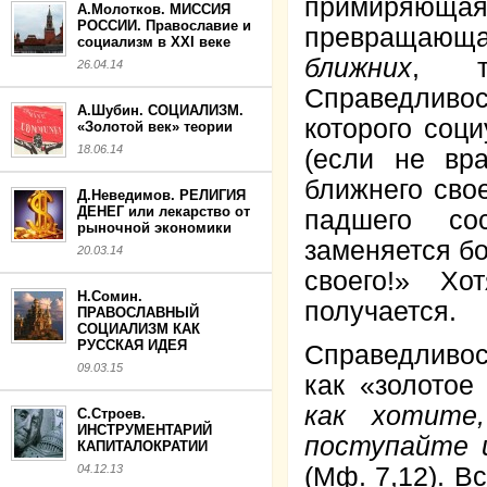
примиряющ
А.Молотков. МИССИЯ
РОССИИ. Православие и
превращаю
социализм в XXI веке
ближних
, т
26.04.14
Справедливо
А.Шубин. СОЦИАЛИЗМ.
которого соц
«Золотой век» теории
18.06.14
(если не вр
ближнего сво
Д.Неведимов. РЕЛИГИЯ
ДЕНЕГ или лекарство от
падшего со
рыночной экономики
заменяется б
20.03.14
своего!» Х
Н.Сомин.
получается.
ПРАВОСЛАВНЫЙ
СОЦИАЛИЗМ КАК
РУССКАЯ ИДЕЯ
Справедливос
09.03.15
как «золотое
как хотите
С.Строев.
ИНСТРУМЕНТАРИЙ
поступайте и
КАПИТАЛОКРАТИИ
04.12.13
(Мф. 7,12). 