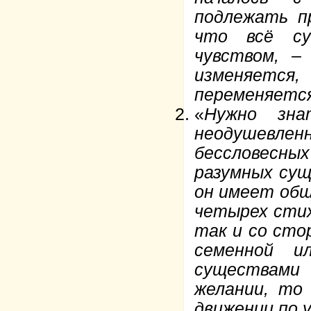
подлежать п
что всё су
чувством, –
изменяетс
переменяетс
«
Нужно зн
неодушевлен
бессловесн
разумных су
он имеет общ
четырех стих
так и со сто
семенной и
существами 
желании, то
движении по