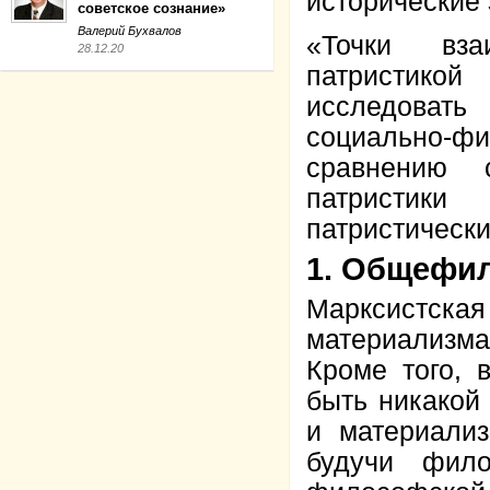
исторические
советское сознание»
Валерий Бухвалов
«Точки вза
28.12.20
патристико
исследоват
социально-фи
сравнению 
патристики
патристически
1. Общефи
Марксистска
материализма
Кроме того, 
быть никакой
и материализ
будучи фило