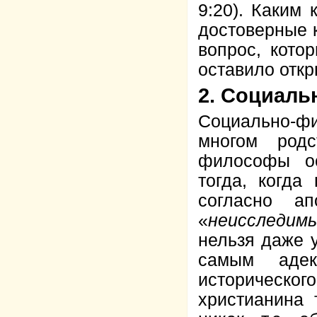
9:20). Каким 
достоверные к
вопрос, кото
оставило отк
2. Социаль
Социально-ф
многом родс
философы ос
тогда, когда
согласно а
«
неисследим
нельзя даже у
самым адек
историческо
христианина 