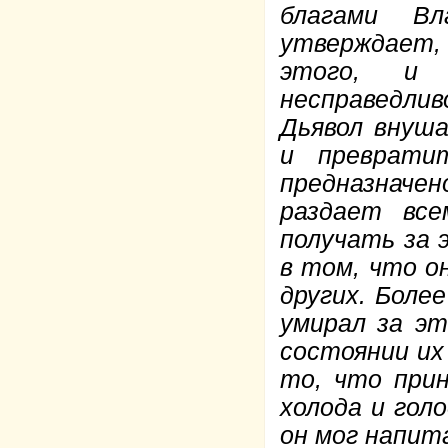
благами В
утверждает,
этого, и
несправедлив
Дьявол внуш
и преврати
предназнач
раздает все
получать за 
в том, что о
других. Боле
умирал за эт
состоянии их
то, что при
холода и голо
он мог напит