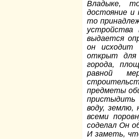
Владыке, т
достояние и 
то принадлеж
устройства 
выдается оп
он исходит 
открыт для 
города, пло
равной ме
строительс
предметы общ
пристыдить ч
воду, землю, 
всеми поров
соделал Он об
И заметь, чт