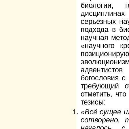
биологии, 
дисциплинах 
серьезных на
подхода в би
научная метод
«научного кр
позиционир
эволюциониз
адвентисто
богословия с
требующий о
отметить, чт
тезисы:
«
Всё сущее и
сотворено, 
началось с