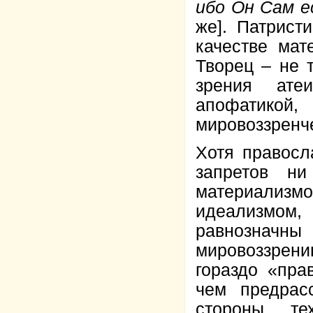
ибо Он Сам е
же]. Патрист
качестве мат
Творец – не 
зрения ате
апофатико
мировоззренч
Хотя правосл
запретов н
материализм
идеализмом,
равнознач
мировоззрен
гораздо «пра
чем предрас
стороны те