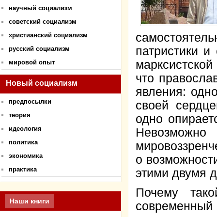
научный социализм
советский социализм
самостояте
христианский социализм
патристики и
русский социализм
марксистской
мировой опыт
что правосла
Новый социализм
явления: одно
предпосылки
своей сердце
теория
одно опираетс
идеология
Невозможно
политика
мировоззренче
экономика
о возможност
практика
этими двумя 
Почему так
Наши книги
современны