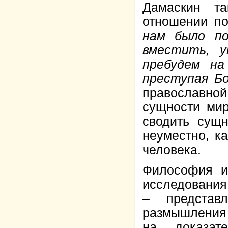
Дамаскин т
отношении по
нам было п
вместить, у
пребудем на
преступая Б
православной
сущности мир
сводить сущн
неуместно, к
человека.
Философия и
исследования 
– представ
размышления 
на доказат