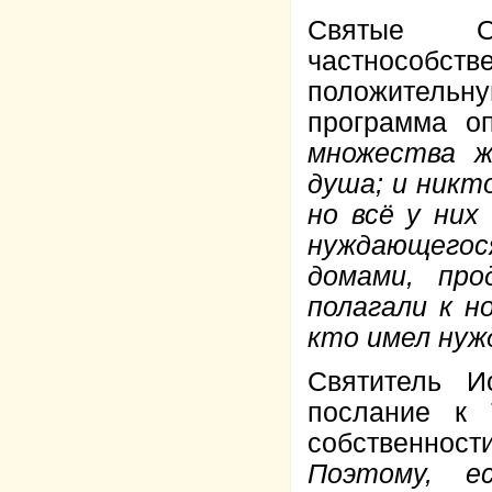
Святые О
частнособст
положительну
программа о
множества ж
душа; и никто
но всё у ни
нуждающегос
домами, про
полагали к н
кто имел нуж
Святитель 
послание к 
собственност
Поэтому, е