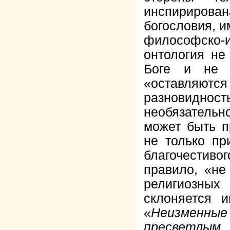
инспирирован
богословия, 
философско-
онтология не
Боге и не 
«оставляют
разновиднос
необязательн
может быть п
не только пр
благочестив
правило, «не
религиозны
склоняется 
«
Неизменны
пресветлым