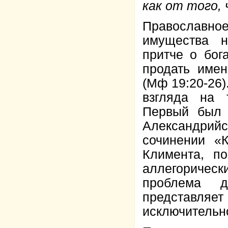
как от того,
Православн
имущества н
притче о бог
продать име
(Мф 19:20-26
взгляда на т
Первый был 
Александрийс
сочинении «К
Климента, п
аллегорическ
проблема д
представля
исключительно