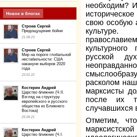
необходим? И
историческое 
Новое в блогах
свою особую 
Строев Сергей
культуре.
Предощущение бойни
21.08.23
православие
культурного 
Строев Сергей
Мир на пороге глобальной
русской ду
нестабильности: США
неоправдан
накануне выборов 2020
года
смыслообразу
23.01.22
расколом наш
Костерин Андрей
марксисты д
Царство ближних (Ч.II.
Взгляд на структуру
после их т
европейского и русского
общества из Ближнего
случавшихся в
Востока)
25.09.21
Отметим, чт
марксистск
Костерин Андрей
Царство ближних (Ч.I.