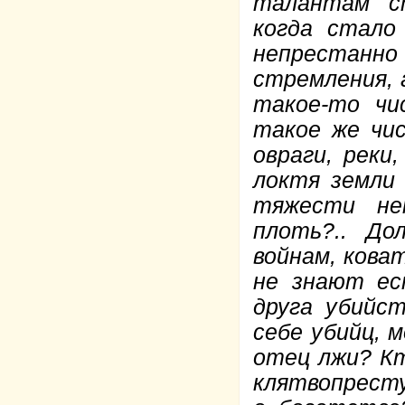
талантам с
когда стало
непрестан
стремления, 
такое-то чи
такое же чис
овраги, реки
локтя земли
тяжести не
плоть?.. До
войнам, кова
не знают ес
друга убийс
себе убийц, м
отец лжи? Кт
клятвопресту