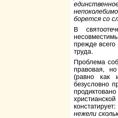
единственн
непоколебим
борется со сл
В святоотеч
несовместим
прежде всего 
труда.
Проблема соб
правовая, н
(равно как 
безусловно п
продиктова
христианск
констатирует:
нежели скольк