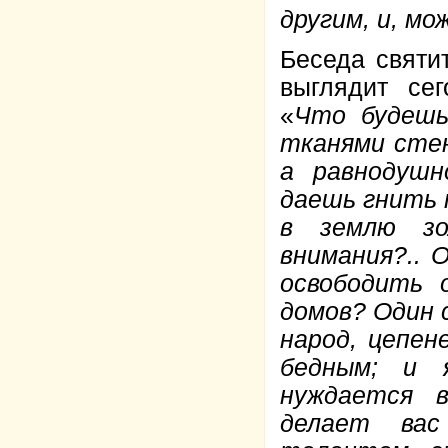
другим, и, мо
Беседа святи
выглядит сег
«
Что будешь
тканями стен
а равнодушн
даешь гнить 
в землю зо
внимания?.. 
освободить 
домов? Один 
народ, цепе
бедным; и 
нуждается 
делает вас