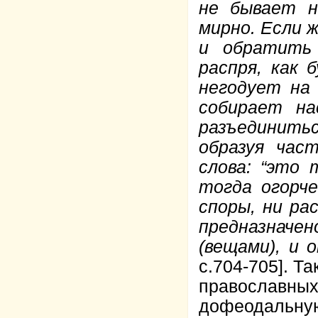
не бывает н
мирно. Если 
и обратить
распря, как 
негодует на
собирает на
разъединитьс
образуя час
слова: “это 
тогда огорче
споры, ни ра
предназначе
(вещами), и 
с.704-705]. Т
православны
дофеодальн