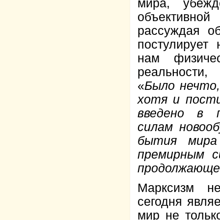
мира, убежд
объективной
рассуждая о
постулирует 
нам физичес
реальности,
«
Было нечто,
хотя и пости
введено в 
силам новоо
бытия мира
премирным с
продолжающе
Марксизм н
сегодня явля
мир не тольк