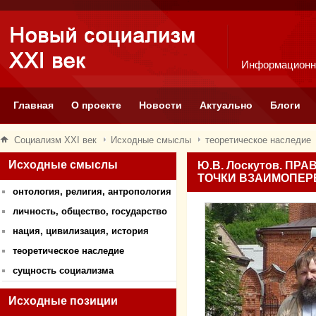
Информационн
Главная
О проекте
Новости
Актуально
Блоги
Социализм XXI век
Исходные смыслы
теоретическое наследие
Исходные смыслы
Ю.В. Лоскутов. П
ТОЧКИ ВЗАИМОПЕР
онтология, религия, антропология
личность, общество, государство
нация, цивилизация, история
теоретическое наследие
сущность социализма
Исходные позиции