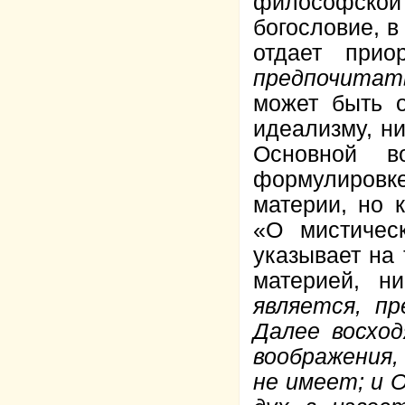
философской 
богословие, в
отдает прио
предпочитат
может быть о
идеализму, ни
Основной в
формулировк
материи, но 
«О мистичес
указывает на 
материей, н
является, пр
Далее восход
воображения,
не имеет; и О