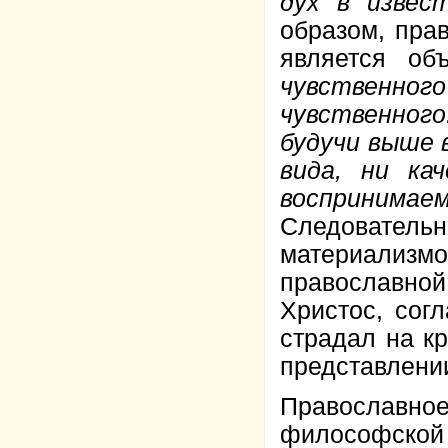
дух в извес
образом, пра
является об
чувственного 
чувственного
будучи выше в
вида, ни ка
воспринима
Следовательн
материали
православно
Христос, сог
страдал на к
представлени
Православное
философской 