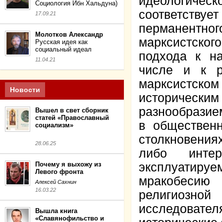
идеологиче
Социология Ибн Хальдуна)
соответств
17.09.21
перманентно
Молотков Александр
марксистско
Русская идея как
социальный идеал
подхода к н
11.04.21
числе и к р
марксистск
Новости
историческ
разнообразие
Вышел в свет сборник
статей «Православный
в общественн
социализм»
столкновения
28.06.25
либо интер
Почему я выхожу из
эксплуатируе
Левого фронта
мракобесию 
Алексей Сахнин
16.03.22
религиозн
исследовате
Вышла книга
«Славянофильство и