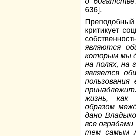
о богатстве
636].
Преподобны
критикует со
собственность
являются об
которым мы 
на полях, на 
является об
пользования 
принадлежит.
жизнь, как 
образом меж
дано Владыко
все оградами
тем самым л