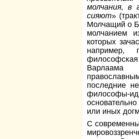
молчания, в
сияют
» (трак
Молчащий о Б
молчанием из
которых зача
например, п
философская 
Варлаама
православны
последние не
философы-иде
основательно
или иных догм
С современны
мировоззренч