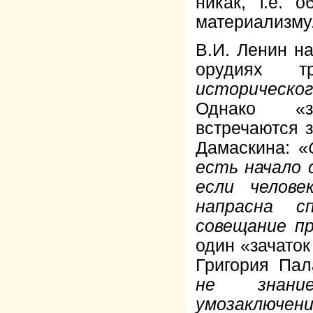
никак, т.е. 
материализму
В.И. Ленин н
орудиях 
историческо
Однако «за
встречаются з
Дамаскина: «
есть начало 
если челове
напрасна с
совещание п
один «зачаток
Григория Пал
не знани
умозаключени