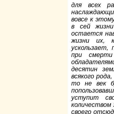
для всех р
наслаждающих
вовсе к этом
в сей жизн
остается нав
жизни их, 
ускользает, 
при смерти
обладателя
десятин зем
всякого рода
то не век б
попользовав
уступит св
количеством з
своего отсюд