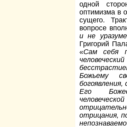
одной сторо
оптимизма в 
сущего. Тра
вопросе вполн
и не уразум
Григорий Пал
«
Сам себя п
человечески
бесстрастие
Божьему св
богоявления, 
Его Божес
человеческ
отрицательн
отрицания, п
непознаваем