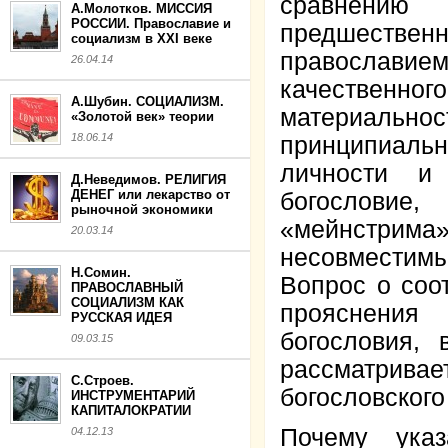
сравнению
А.Молотков. МИССИЯ
РОССИИ. Православие и
предшествен
социализм в XXI веке
православием
26.04.14
качественно
А.Шубин. СОЦИАЛИЗМ.
материаль
«Золотой век» теории
18.06.14
принципиаль
личности и
Д.Неведимов. РЕЛИГИЯ
ДЕНЕГ или лекарство от
богословие,
рыночной экономики
«мейнстрима
20.03.14
несовместим
Н.Сомин.
Вопрос о соо
ПРАВОСЛАВНЫЙ
СОЦИАЛИЗМ КАК
прояснения
РУССКАЯ ИДЕЯ
богословия,
09.03.15
рассматрив
С.Строев.
богословского
ИНСТРУМЕНТАРИЙ
КАПИТАЛОКРАТИИ
Почему ука
04.12.13