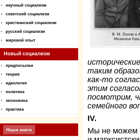
научный социализм
советский социализм
христианский социализм
русский социализм
мировой опыт
Новый социализм
исторические
предпосылки
таким образо
теория
как-то согла
идеология
этим согласо
политика
посмотрим, ч
экономика
семейного во
практика
IV.
Мы не можем 
Наши книги
и марксистски