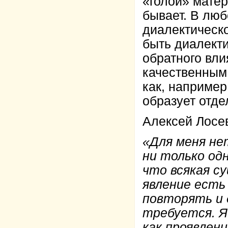
«голой» матер
бывает. В люб
диалектическ
быть диалект
обратного вли
качественным
как, например
образует отде
Алексей Лосев
«Для меня не
ни только од
что всякая су
явление есть
повторять и 
требуется. Я
как проявлен