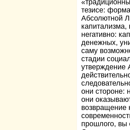
«традиционны
тезисе: форма
Абсолютной Ли
капитализма, 
негативно: ка
денежных, ун
саму возможно
стадии социал
утверждение 
действительно
следовательно
они стороне: 
они оказывают
возвращение 
современност
прошлого, вы 