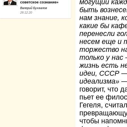
могущий кажд
советское сознание»
быть вознесе
Валерий Бухвалов
28.12.20
нам знание, 
какие бы каф
перенесли гол
несем еще и 
торжество на
только у нас
жизнь есть н
идеи, СССР —
идеализма»
— 
говорит, что д
пьет ее филос
Гегеля, счита
превращающую
чтобы напомн