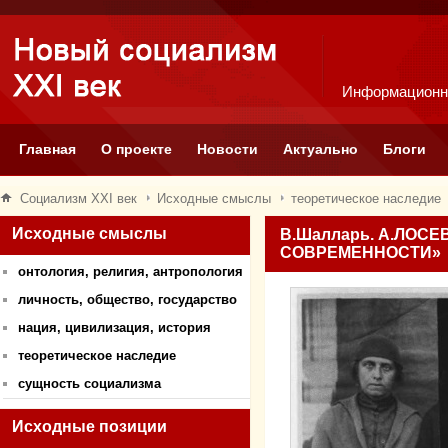
Информационн
Главная
О проекте
Новости
Актуально
Блоги
Социализм XXI век
Исходные смыслы
теоретическое наследие
Исходные смыслы
В.Шалларь. А.ЛОС
СОВРЕМЕННОСТИ»
онтология, религия, антропология
личность, общество, государство
нация, цивилизация, история
теоретическое наследие
сущность социализма
Исходные позиции