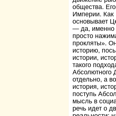
общества. Ег
Империи. Как 
основывает Це
— да, именно 
просто нажим
прокляты». Он
историю, посы
истории, ист
такого подход
Абсолютного Ду
отдельно, а в
история, исто
поступь Абсол
мысль в социа
речь идет о д
реальности: 