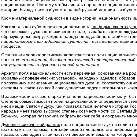
национальности. Поэтому чтобы лишить народ его национальност
истории. Вывод: если забудем о нашей русской истории – забудем
Кроме материальной сущности в виде истории, национальность и
Как идеальная субстанция национальность
по форме своего сущ
человеческое духовно-психическое поле, вырабатываемое людьм
образующееся вокруг каждого народа определённого стойкого гено
национальность как идеальная сущность
есть явление национал
процессе.
Основными характеристиками человеческого поля национальности,
являются его
архетип, духовно-психический пространственный 
индукционность и духовно-волевой потенциал.
Архетип поля национальности
есть первичная, основанная на род
моральных поведенческих установок, народных идеалов, образов и
положенных в основание национального духа и соответствующих
сакрально связан со всей совокупностью подсознательного в кажд
В зависимости от своего архетипа поля национальности могут б
Степень совместимости полей национальности определяется степ
иной нации Святому Духу. Как показала тысячелетняя история Рос
народа имеет такую высокую степень совместимости со Святым Д
Божьим, которая позволила собрать вокруг себя и сохранить множ
Духовно-психический размах
поля национального духа и воли в п
факторами: во-первых, географической площадью его информацио
правило, совпадает с той частью поверхности земли, на которой 