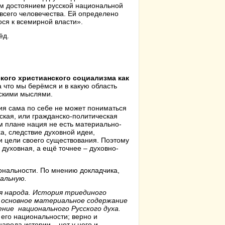
ым достоянием русской национальной
всего человечества. Ей определено
ося к всемирной власти».
ёд.
кого христианского социализма как
 что мы берёмся и в какую область
скими мыслями.
ия сама по себе не может пониматься
еская, или гражданско-политическая
м плане нация не есть материально-
а, следствие духовной идеи,
 цели своего существования. Поэтому
о духовная, а ещё точнее – духовно-
ональности. По мнению докладчика,
альную.
я народа. История триединого
ть основное материальное содержание
ние национального Русского духа.
 его национальности; верно и
народа истории – нет у него и