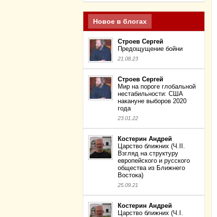
Новое в блогах
Строев Сергей
Предощущение бойни
21.08.23
Строев Сергей
Мир на пороге глобальной
нестабильности: США
накануне выборов 2020
года
23.01.22
Костерин Андрей
Царство ближних (Ч.II.
Взгляд на структуру
европейского и русского
общества из Ближнего
Востока)
25.09.21
Костерин Андрей
Царство ближних (Ч.I.