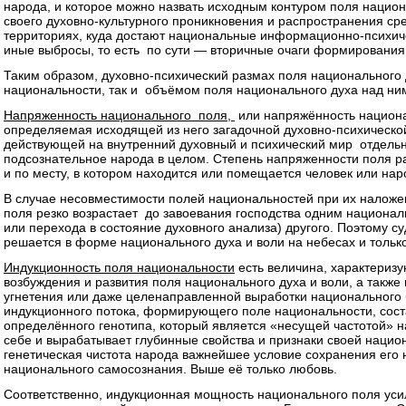
народа, и которое можно назвать исходным контуром поля национ
своего духовно-культурного проникновения и распространения ср
территориях, куда достают национальные информационно-психиче
иные выбросы, то есть по сути — вторичные очаги формирования
Таким образом, духовно-психический размах поля национального 
национальности, так и объёмом поля национального духа над ним
Напряженность национального поля,
или напряжённость национал
определяемая исходящей из него загадочной духовно-психическо
действующей на внутренний духовный и психический мир отдельн
подсознательное народа в целом. Степень напряженности поля ра
и по месту, в котором находится или помещается человек или нар
В случае несовместимости полей национальностей при их налож
поля резко возрастает до завоевания господства одним национа
или перехода в состояние духовного анализа) другого. Поэтому с
решается в форме национального духа и воли на небесах и тольк
Индукционность поля национальности
есть величина, характериз
возбуждения и развития поля национального духа и воли, а также
угнетения или даже целенаправленной выработки национального
индукционного потока, формирующего поле национальности, сост
определённого генотипа, который является «несущей частотой» н
себе и вырабатывает глубинные свойства и признаки своей нацио
генетическая чистота народа важнейшее условие сохранения его 
национального самосознания. Выше её только любовь.
Соответственно, индукционная мощность национального поля уси