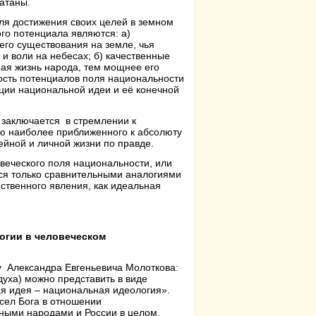
Сатаны.
ля достижения своих целей в земном
го потенциала являются: а)
его существования на земле, чья
и воли на небесах; б) качественные
ная жизнь народа, тем мощнее его
ность потенциалов поля национальности
ции национальной идеи и её конечной
 заключается в стремлении к
ию наиболее приближенного к абсолюту
ейной и личной жизни по правде.
веческого поля национальности, или
тся только сравнительными аналогиями
ственного явления, как идеальная
логии в человеческом
ту Александра Евгеньевича Молоткова:
уха) можно представить в виде
ая идея – национальная идеология».
сел Бога в отношении
нными народами и России в целом.