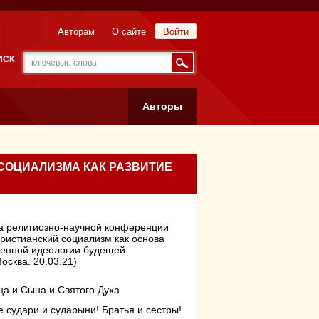
Авторам
О сайте
Войти
ИСК
Авторы
 СОЦИАЛИЗМА КАК РАЗВИТИЕ
а религиозно-научной конференции
христианский социализм как основа
венной идеологии будещей
осква. 20.03.21)
ца и Сына и Святого Духа
 судари и сударыни! Братья и сестры!