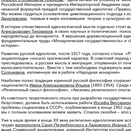
Российской Империи и президента Императорской Академии наук
чеканной формулой-триадой государственной идеологии «Правос
Мы можем гордиться основателем цивилизационного подхода к и
Данилевским
, первым в мире изложившем теорию о культурно-ис
В истории отечественной идеологической мысли отдельно стоит
Александрович Тихомиров
, в своих научных и политических поис
народовольца до монархиста. К вершинам дореволюционной идео
фундаментальные труды «Монархическая государственность» и 
истории».
Развитие русской идеологии, после 1917 года, согласно статье 
энциклопедии «носило трагический характер. В советский период
преследовалась, а русская мысль в эмиграции, оторванная от поч
малосамостоятельна». Вместе с тем необходимо подчеркнуть ва
Солоневича
, изложенную им в работе «Народная монархия»
Наиболее полно традиции коренной русской философии сохранили
националиста
Ивана Александровича Ильина
(1883-1954). Среди 
«Религиозный смысл философии», «Аксиомы религиозного опыта»
Из советского теоретического опыта при разработке государствен
безусловно, должна быть использована работа
Иосифа Виссарион
проблемы социализма в СССР», опубликованная в конце 1952 года.
мы с полным основанием можем заявить:
Сталин сегодня – это 
Уже в наше время в конце XX века религиозно-идеологические ас
трудах
митрополита Санкт-Петербургского и Ладожского Иоанна (
выше Славянской энциклопедии, изданной Институтом русской ци