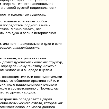
и, надо лишить его национальной
 и о своей русской национальности.
меет и идеальную сущность.
ествования
есть некое особое
и посредством родного языка и
типа. Можно сказать, что
ьного духа и воли в историческом
 или поля национального духа и воли,
размах, напряжённость,
ном языке, матричная схема
 других духовно-психических структур,
 определённому генотипу. Архетип
ом человеке и в народе в целом.
ыть совместимыми или несовместимыми.
енью со-общности архетипа той или
сии, поле национальности русского
ухом и соответственно с Промыслом
ество других народов.
ространстве определяется двумя
нно-психического охвата, которая как
проживает основная масса данного