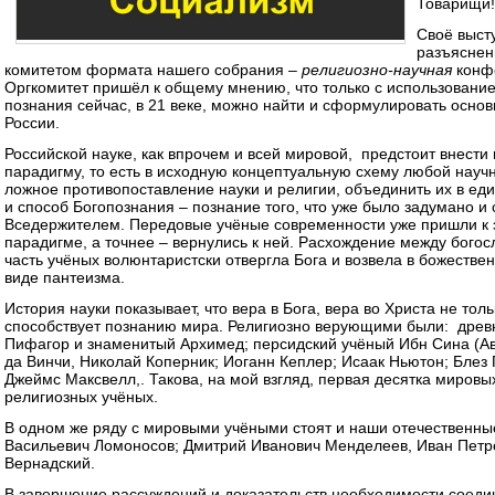
Товарищи!
Своё выст
разъяснен
комитетом формата нашего собрания –
религиозно-научная
конфе
Оргкомитет пришёл к общему мнению, что только с использовани
познания сейчас, в 21 веке, можно найти и сформулировать осно
России.
Российской науке, как впрочем и всей мировой, предстоит внес
парадигму, то есть в исходную концептуальную схему любой научн
ложное противопоставление науки и религии, объединить их в еди
и способ Богопознания – познание того, что уже было задумано и
Вседержителем. Передовые учёные современности уже пришли к 
парадигме, а точнее – вернулись к ней. Расхождение между богосл
часть учёных волюнтаристски отвергла Бога и возвела в божестве
виде пантеизма.
История науки показывает, что вера в Бога, вера во Христа не толь
способствует познанию мира. Религиозно верующими были: древ
Пифагор и знаменитый Архимед; персидский учёный Ибн Сина (А
да Винчи, Николай Коперник; Иоганн Кеплер; Исаак Ньютон; Блез 
Джеймс Максвелл,. Такова, на мой взгляд, первая десятка миров
религиозных учёных.
В одном же ряду с мировыми учёными стоят и наши отечественн
Васильевич Ломоносов; Дмитрий Иванович Менделеев, Иван Петр
Вернадский.
В завершение рассуждений и доказательств необходимости соеди