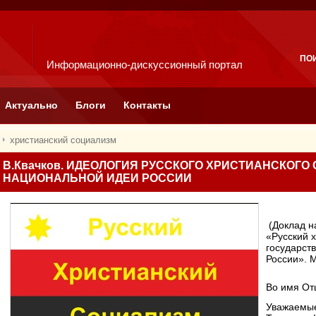
ПО
Информационно-дискуссионный портал
Актуально
Блоги
Контакты
христианский социализм
В.Квачков. ИДЕОЛОГИЯ РУССКОГО ХРИСТИАНСКОГО
НАЦИОНАЛЬНОЙ ИДЕИ РОССИИ
(Доклад н
«Русский 
государст
России». М
Во имя От
Уважаемые