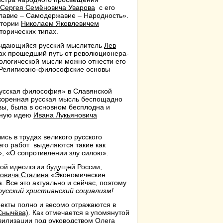
Сергея Семёновича Уварова
с его
лавие – Самодержавие – Народность».
стории
Николаем Яковлевичем
торических типах.
 выдающийся русский мыслитель
Лев
ках прошедший путь от революционера-
логической мысли можно отнести его
«Религиозно-философские основы
«Русская философия» в Славянской
 коренная русская мысль беспощадно
вы, была в основном бесплодна и
жную идею
Ивана Лукьяновича
сь в трудах великого русского
его работ выделяются такие как
, «О сопротивлении злу силою».
ной идеологии будущей России,
овича Сталина
«Экономические
 Все это актуально и сейчас, поэтому
русский христианский социализм!
пекты полно и весомо отражаются в
Снычёва)
. Как отмечается в упомянутой
вилизации под руководством Олега