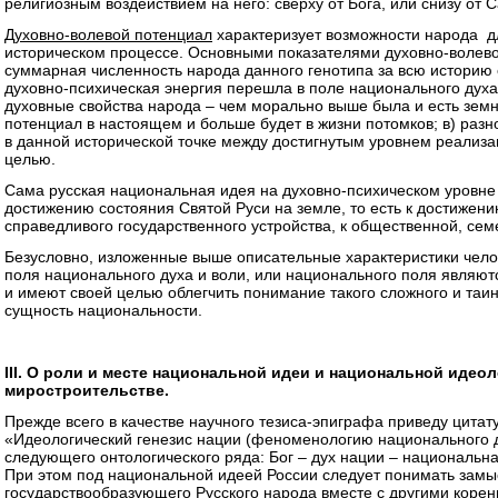
религиозным воздействием на него: сверху от Бога, или снизу от 
Духовно-волевой потенциал
характеризует возможности народа д
историческом процессе. Основными показателями духовно-волево
суммарная численность народа данного генотипа за всю историю 
духовно-психическая энергия перешла в поле национального духа 
духовные свойства народа – чем морально выше была и есть зем
потенциал в настоящем и больше будет в жизни потомков; в) раз
в данной исторической точке между достигнутым уровнем реализа
целью.
Сама русская национальная идея на духовно-психическом уровне
достижению состояния Святой Руси на земле, то есть к достижен
справедливого государственного устройства, к общественной, сем
Безусловно, изложенные выше описательные характеристики чело
поля национального духа и воли, или национального поля являю
и имеют своей целью облегчить понимание такого сложного и таин
сущность национальности.
III
. О роли и месте национальной идеи и национальной идео
миростроительстве.
Прежде всего в качестве научного тезиса-эпиграфа приведу цита
«Идеологический генезис нации (феноменологию национального д
следующего онтологического ряда: Бог – дух нации – национальн
При этом под национальной идеей России следует понимать замы
государствообразующего Русского народа вместе с другими коре