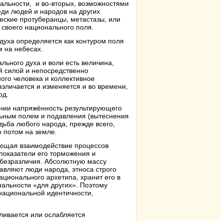
альности, и во-вторых, возможностями
еди людей и народов на других
ские протуберанцы, метастазы, или
 своего национального поля.
духа определяется как контуром поля
 на небесах.
ьного духа и воли есть величина,
й силой и непосредственно
ого человека и коллективное
зличается и изменяется и во времени,
од.
ении напряжённость результирующего
льным полем и подавления (вытеснения
удьба любого народа, прежде всего,
о потом на земле.
ующая взаимодействие процессов
 показатели его торможения и
 безразличия. Абсолютную массу
авляют люди народа, этноса строго
ационального архетипа, хранит его в
нальности «для других». Поэтому
национальной идентичности,
ливается или ослабляется