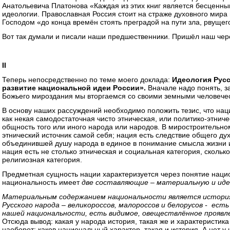
Анатольевича Платонова «Каждая из этих книг является бесценн
идеологии. Православная Россия стоит на страже духовного мира 
Господом «до конца времён стоять преградой на пути зла, рвущег
Вот так думали и писали наши предшественники. Пришёл наш чер
II
Теперь непосредственно по теме моего доклада:
Идеология Русс
развитие национальной идеи России».
Вначале надо понять, за
Божьего мироздания мы вторгаемся со своими земными человече
В основу наших рассуждений необходимо положить тезис, что нац
как некая самодостаточная чисто этническая, или политико-этнич
общность того или иного народа или народов. В миростроительно
этнический источник самой себя; нация есть следствие общего дух
объединившей душу народа в единое в понимание смысла жизни и
нация есть не столько этническая и социальная категория, скольк
религиозная категория.
Предметная сущность нации характеризуется через понятие наци
национальность имеет
две составляющие – материальную и иде
Материальным содержанием национальности
является истори
Русского народа – великороссов, малороссов и белорусов - ес
нашей национальности, есть видимое, овеществлённое проявле
Отсюда вывод: какая у народа история, такая же и характеристика
наоборот: каков национальный характер, такая и история. А нет у 