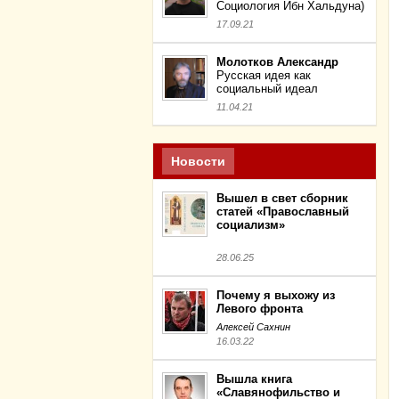
Социология Ибн Хальдуна)
17.09.21
Молотков Александр
Русская идея как
социальный идеал
11.04.21
Новости
Вышел в свет сборник
статей «Православный
социализм»
28.06.25
Почему я выхожу из
Левого фронта
Алексей Сахнин
16.03.22
Вышла книга
«Славянофильство и