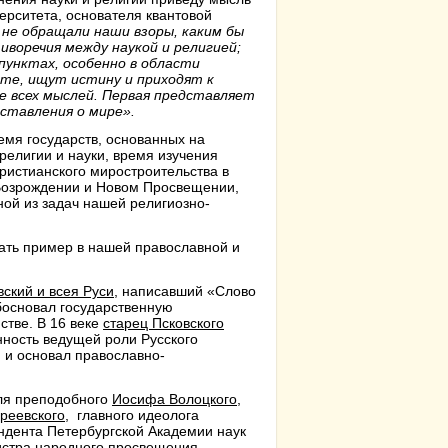
ерситета, основателя квантовой
 не обращали наши взоры, каким бы
иворечия между наукой и религией;
пунктах, особенно в области
ате, ищут истину и приходят к
нце всех мыслей. Первая представляет
дставления о мире».
емя государств, основанных на
религии и науки, время изучения
ристианского миростроительства в
 Возрождении и Новом Просвещении,
ной из задач нашей религиозно-
ать пример в нашей православной и
ский и всея Руси
, написавший «Слово
обосновал государственную
стве. В 16 веке
старец Псковского
ность ведущей роли Русского
 и основал православно-
ля преподобного
Иосифа Волоцкого
,
реевского
, главного идеолога
ндента Петербургской Академии наук
нистра народного просвещения