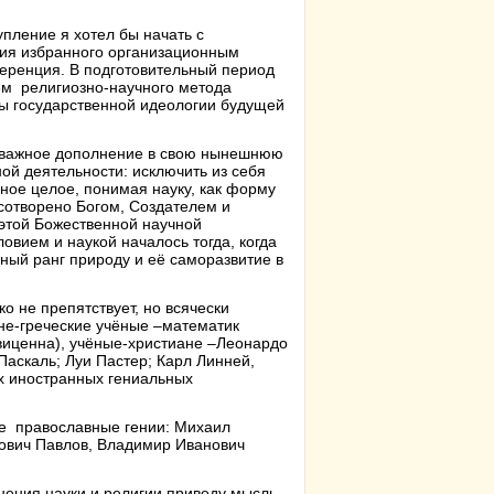
упление я хотел бы начать с
ия избранного организационным
ренция. В подготовительный период
ем религиозно-научного метода
вы государственной идеологии будущей
ти важное дополнение в свою нынешнюю
ой деятельности: исключить из себя
ное целое, понимая науку, как форму
 сотворено Богом, Создателем и
этой Божественной научной
овием и наукой началось тогда, когда
нный ранг природу и её саморазвитие в
ко не препятствует, но всячески
не-греческие учёные –математик
виценна), учёные-христиане –Леонардо
Паскаль; Луи Пастер; Карл Линней,
ых иностранных гениальных
ые православные гении: Михаил
ович Павлов, Владимир Иванович
нения науки и религии приведу мысль