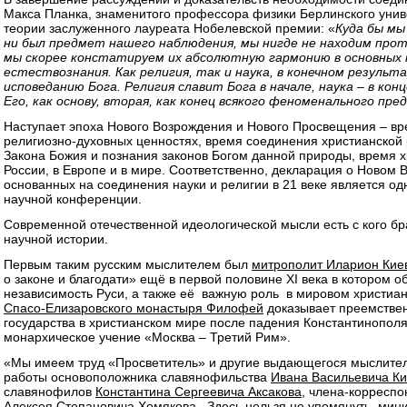
Макса Планка, знаменитого профессора физики Берлинского унив
теории заслуженного лауреата Нобелевской премии: «
Куда бы мы
ни был предмет нашего наблюдения, мы нигде не находим прот
мы скорее констатируем их абсолютную гармонию в основных 
естествознания. Как религия, так и наука, в конечном результ
исповеданию Бога. Религия славит Бога в начале, наука – в ко
Его, как основу, вторая, как конец всякого феноменального пре
Наступает эпоха Нового Возрождения и Нового Просвещения – вр
религиозно-духовных ценностях, время соединения христианской 
Закона Божия и познания законов Богом данной природы, время х
России, в Европе и в мире. Соответственно, декларация о Новом
основанных на соединения науки и религии в 21 веке является од
научной конференции.
Современной отечественной идеологической мысли есть с кого бр
научной истории.
Первым таким русским мыслителем был
митрополит Иларион Киев
о законе и благодати» ещё в первой половине XI века в котором 
независимость Руси, а также её важную роль в мировом христиан
Спасо-Елизаровского монастыря Филофей
доказывает преемствен
государства в христианском мире после падения Константинополя
монархическое учение «Москва – Третий Рим».
«Мы имеем труд «Просветитель» и другие выдающегося мыслите
работы основоположника славянофильства
Ивана Васильевича Ки
славянофилов
Константина Сергеевича Аксакова
, члена-корреспо
Алексея Степановича Хомякова
,. Здесь нельзя не упомянуть ми