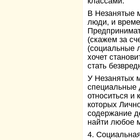
классами.
В Незанятые м
люди, и врем
Предпринимат
(скажем за сч
(социальные л
хочет станови
стать безвре
У Незанятых м
специальные 
относиться и
которых Лично
содержание де
найти любое м
4. Социальная