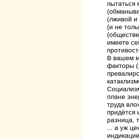
пытаться 
(обманыва
(лживой и
(и не тол
(обществе
имеете се
противост
В вашем м
факторы (
превалиро
катаклизм
Социализм
плане эне
труда вло
придётся 
разница, т
... а уж 
индикацие