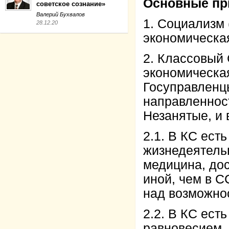
Основные пр
советское сознание»
Валерий Бухвалов
1. Социализм 
28.12.20
экономическая
2. Классовый 
экономическа
Госуправленц
направленнос
Незанятые, и 
2.1. В КС ест
жизнедеятельн
медицина, дос
иной, чем в С
над возможно
2.2. В КС ест
равновесием,