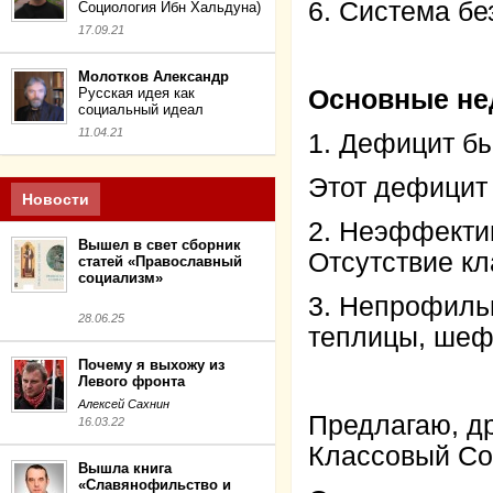
6. Система бе
Социология Ибн Хальдуна)
17.09.21
Молотков Александр
Русская идея как
Основные не
социальный идеал
11.04.21
1. Дефицит бы
Этот дефицит
Новости
2. Неэффектив
Вышел в свет сборник
Отсутствие к
статей «Православный
социализм»
3. Непрофиль
28.06.25
теплицы, шеф
Почему я выхожу из
Левого фронта
Алексей Сахнин
Предлагаю, д
16.03.22
Классовый Со
Вышла книга
«Славянофильство и