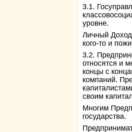
3.1. Госупра
классовосоци
уровне.
Личный Доход
кого-то и пож
3.2. Предприни
относятся и м
концы с конц
компаний. Пр
капиталистами
своим капита
Многим Предп
государства.
Предпринимате