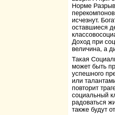
Норме Разрыв
перекомпонов
исчезнут. Бог
оставшиеся д
классовосоци
Доход при со
величина, а д
Такая Социал
может быть п
успешного пр
или талантами
повторит траг
социальный к
радоваться жи
также будут о