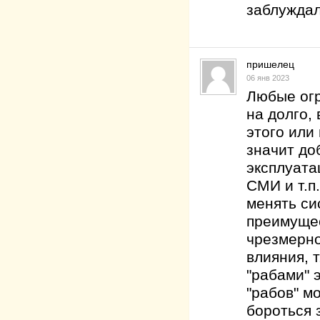
заблуждал
пришелец
06 янв 2023
Любые огр
на долго,
этого или 
значит до
эксплуата
СМИ и т.п
менять си
преимуще
чрезмерно
влияния, 
"рабами" 
"рабов" м
бороться 