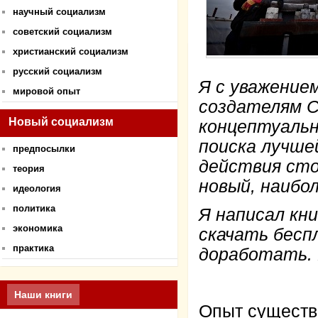
научный социализм
советский социализм
христианский социализм
русский социализм
Я с уважением
мировой опыт
создателям С
Новый социализм
концептуальн
поиска лучше
предпосылки
действия ст
теория
новый, наибо
идеология
политика
Я написал кн
экономика
скачать бесп
практика
доработать. 
Наши книги
Опыт существ