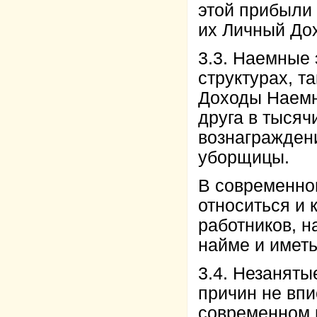
этой прибыли 
их Личный До
3.3. Наемные 
структурах, т
Доходы Наемны
друга в тысяч
вознаграждени
уборщицы.
В современном
относиться и
работников, н
найме и имет
3.4. Незаняты
причин не впи
современном 