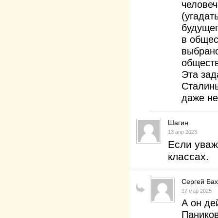
человеч
(угадат
будущег
в общес
выбрано
обществ
Эта зад
Сталины
даже не
Шагин
13 апр 2023
Если уваж
классах.
Сергей Ба
27 мар 2025
А он де
Паников