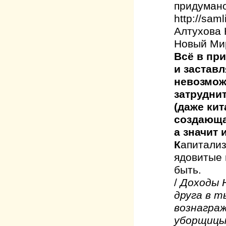
придумано
http://sam
Алтухова 
Новый М
Всё в пр
и застав
невозмож
затрудни
(даже кит
создающа
а значит 
К
апитализ
ядовитые 
быть.
/
Доходы 
друга в т
вознагра
уборщицы