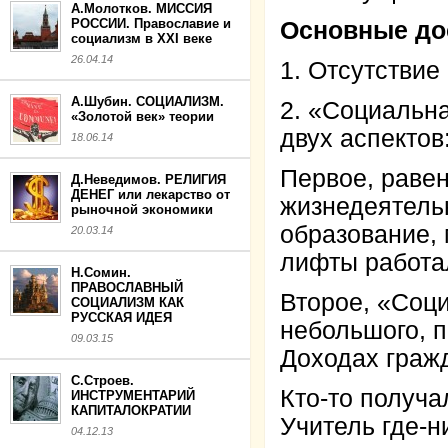
А.Молотков. МИССИЯ
РОССИИ. Православие и
Основные до
социализм в XXI веке
26.04.14
1. Отсутствие
А.Шубин. СОЦИАЛИЗМ.
2. «Социальна
«Золотой век» теории
двух аспектов
18.06.14
Первое, раве
Д.Неведимов. РЕЛИГИЯ
ДЕНЕГ или лекарство от
жизнедеятельн
рыночной экономики
образование, 
20.03.14
лифты работа
Н.Сомин.
ПРАВОСЛАВНЫЙ
Второе, «Соци
СОЦИАЛИЗМ КАК
РУССКАЯ ИДЕЯ
небольшого, п
09.03.15
Доходах граж
С.Строев.
Кто-то получа
ИНСТРУМЕНТАРИЙ
КАПИТАЛОКРАТИИ
Учитель где-н
04.12.13