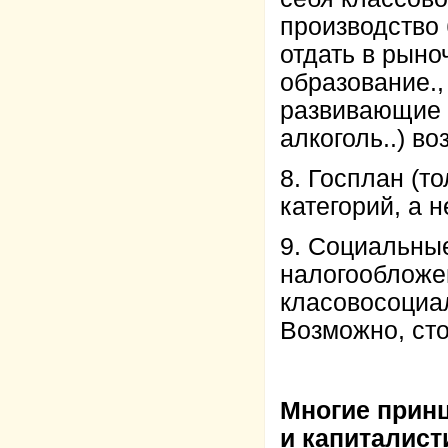
производство
отдать в рыно
образование.,
развивающие 
алкоголь..) в
8. Госплан (т
категорий, а н
9. Социальны
налогообложе
класовосоциал
Возможно, ст
Многие прин
и капиталист