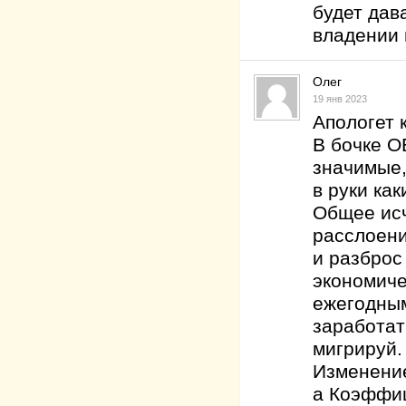
будет дав
владении 
Олег
19 янв 2023
Апологет 
В бочке О
значимые,
в руки ка
Общее исч
расслоени
и разброс
экономиче
ежегодным
заработать
мигрируй
Изменение
а Коэффиц