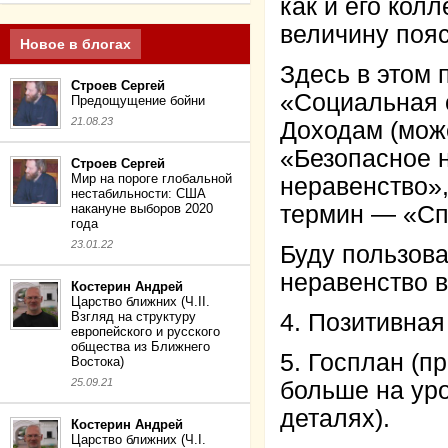
как и его кол
величину поя
Новое в блогах
Здесь в этом 
Строев Сергей
«Социальная 
Предощущение бойни
21.08.23
Доходам (мож
«Безопасное 
Строев Сергей
Мир на пороге глобальной
неравенство»
нестабильности: США
накануне выборов 2020
термин — «Сп
года
23.01.22
Буду пользов
неравенство 
Костерин Андрей
Царство ближних (Ч.II.
Взгляд на структуру
4. Позитивная
европейского и русского
общества из Ближнего
5. Госплан (п
Востока)
25.09.21
больше на уро
деталях).
Костерин Андрей
Царство ближних (Ч.I.