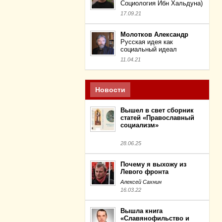
Социология Ибн Хальдуна)
17.09.21
Молотков Александр
Русская идея как
социальный идеал
11.04.21
Новости
Вышел в свет сборник
статей «Православный
социализм»
28.06.25
Почему я выхожу из
Левого фронта
Алексей Сахнин
16.03.22
Вышла книга
«Славянофильство и