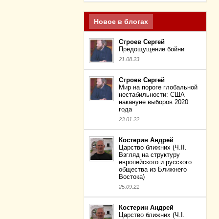
Новое в блогах
Строев Сергей
Предощущение бойни
21.08.23
Строев Сергей
Мир на пороге глобальной
нестабильности: США
накануне выборов 2020
года
23.01.22
Костерин Андрей
Царство ближних (Ч.II.
Взгляд на структуру
европейского и русского
общества из Ближнего
Востока)
25.09.21
Костерин Андрей
Царство ближних (Ч.I.