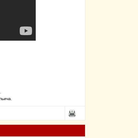
.
льича.