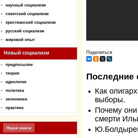
научный социализм
советский социализм
христианский социализм
русский социализм
мировой опыт
Поделиться
Новый социализм
предпосылки
теория
Последние 
идеология
Как олигар
политика
выборы.
экономика
практика
Почему они
смерти Иль
Ю.Болдырев.
Наши книги