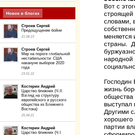
Вот с это
строящей 
Новое в блогах
словами, 
Строев Сергей
собственн
Предощущение бойни
меняется 
21.08.23
страны. Д
Строев Сергей
буржуазно
Мир на пороге глобальной
народной 
нестабильности: США
накануне выборов 2020
социальног
года
23.01.22
Господин 
Костерин Андрей
жизнь бор
Царство ближних (Ч.II.
общества 
Взгляд на структуру
европейского и русского
выступал 
общества из Ближнего
Востока)
Другими с
25.09.21
хорошего 
партии вл
Костерин Андрей
Царство ближних (Ч.I.
сформиров