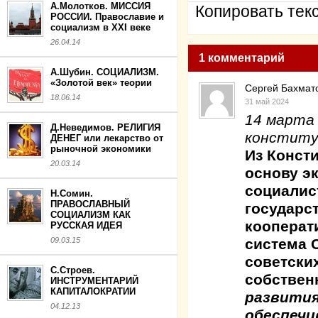
А.Молотков. МИССИЯ
Копировать текс
РОССИИ. Православие и
социализм в XXI веке
26.04.14
1 комментарий
А.Шубин. СОЦИАЛИЗМ.
«Золотой век» теории
Сергей Бахмат
18.06.14
31 май 2024
14 марта 
Д.Неведимов. РЕЛИГИЯ
конститу
ДЕНЕГ или лекарство от
рыночной экономики
Из Конст
20.03.14
основу э
социалис
Н.Сомин.
ПРАВОСЛАВНЫЙ
государс
СОЦИАЛИЗМ КАК
кооперат
РУССКАЯ ИДЕЯ
система 
09.03.15
советски
С.Строев.
собственн
ИНСТРУМЕНТАРИЙ
КАПИТАЛОКРАТИИ
развития
04.12.13
обеспечи