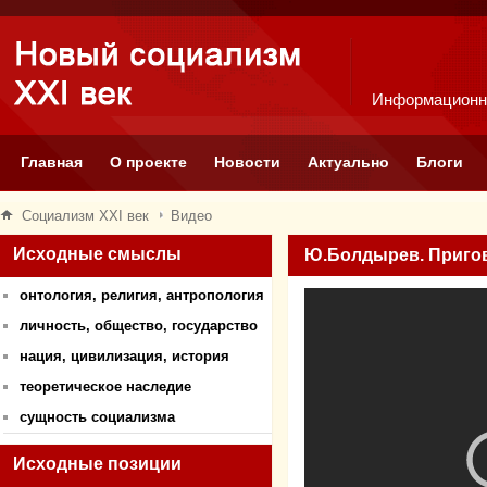
Информационн
Главная
О проекте
Новости
Актуально
Блоги
Социализм XXI век
Видео
Исходные смыслы
Ю.Болдырев. Приго
онтология, религия, антропология
личность, общество, государство
нация, цивилизация, история
теоретическое наследие
сущность социализма
Исходные позиции