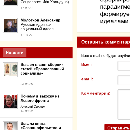
Социология Ибн Хальдуна)
парадигме
17.09.21
формирует
идеалам
Молотков Александр
Русская идея как
социальный идеал
11.04.21
Оставить коммента
Новости
Ваш e-mail не будет опубл
Имя :
Вышел в свет сборник
статей «Православный
социализм»
email:
28.06.25
Комментарий:
Почему я выхожу из
Левого фронта
Алексей Сахнин
16.03.22
Вышла книга
«Славянофильство и