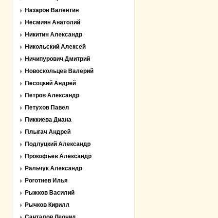
Назаров Валентин
Несмиян Анатолий
Никитин Александр
Никольский Алексей
Ничипурович Дмитрий
Новоскольцев Валерий
Песоцкий Андрей
Петров Александр
Петухов Павел
Пиккиева Диана
Плыгач Андрей
Подлуцкий Александр
Прокофьев Александр
Ральчук Александр
Роготнев Илья
Рыжков Василий
Рычков Кирилл
Санталов Леонид