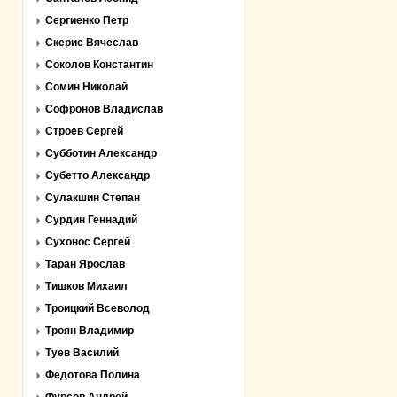
Сергиенко Петр
Скерис Вячеслав
Соколов Константин
Сомин Николай
Софронов Владислав
Строев Сергей
Субботин Александр
Субетто Александр
Сулакшин Степан
Сурдин Геннадий
Сухонос Сергей
Таран Ярослав
Тишков Михаил
Троицкий Всеволод
Троян Владимир
Туев Василий
Федотова Полина