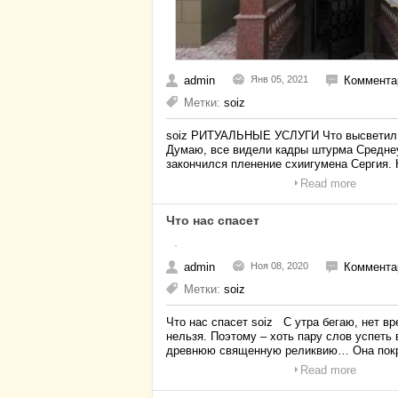
admin
Янв 05, 2021
Коммента
Метки:
soiz
soiz РИТУАЛЬНЫЕ УСЛУГИ Что высветил п
Думаю, все видели кадры штурма Среднеу
закончился пленение схиигумена Сергия. 
Read more
Что нас спасет
admin
Ноя 08, 2020
Коммента
Метки:
soiz
Что нас спасет soiz С утра бегаю, нет в
нельзя. Поэтому – хоть пару слов успеть
древнюю священную реликвию… Она по
Read more