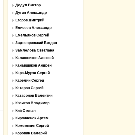
Додул Виктор
Дугин Александр
Егоров Дмитрий
Елисеев Александр
Емельянов Сергей
Заднепровский Богдан
Замлелова Светлана
Калашников Алексей
Канавщиков Андрей
Кара-Мурза Сергей
Карелин Сергей
Катаров Сергей
Катасонов Валентин
Квачков Владимир
Кий Степан
Кирпиченок Артем
Кожемякин Сергей
Коровин Валерий