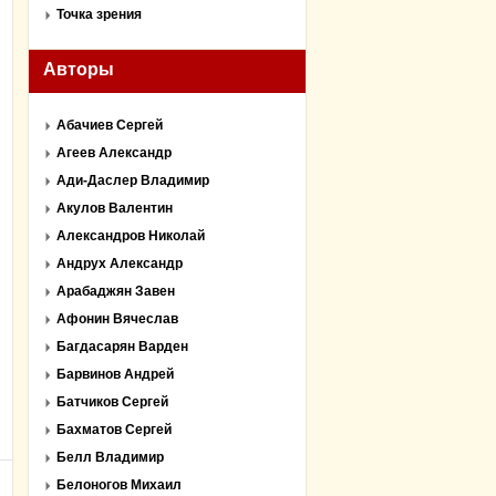
Точка зрения
Авторы
Абачиев Сергей
Агеев Александр
Ади-Даслер Владимир
Акулов Валентин
Александров Николай
Андрух Александр
Арабаджян Завен
Афонин Вячеслав
Багдасарян Варден
Барвинов Андрей
Батчиков Сергей
Бахматов Сергей
Белл Владимир
Белоногов Михаил