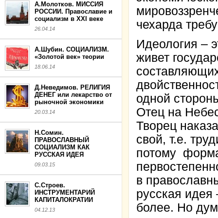
А.Молотков. МИССИЯ
мировоззренч
РОССИИ. Православие и
социализм в XXI веке
чехарда требу
26.04.14
Идеология – э
А.Шубин. СОЦИАЛИЗМ.
живет государ
«Золотой век» теории
18.06.14
составляющих
двойственнос
Д.Неведимов. РЕЛИГИЯ
ДЕНЕГ или лекарство от
одной стороны
рыночной экономики
Отец на Небес
20.03.14
Творец наказа
Н.Сомин.
свой, т.е. тру
ПРАВОСЛАВНЫЙ
СОЦИАЛИЗМ КАК
потому форма
РУССКАЯ ИДЕЯ
первостепенно
09.03.15
в православны
С.Строев.
русская идея 
ИНСТРУМЕНТАРИЙ
КАПИТАЛОКРАТИИ
более. Но дум
04.12.13