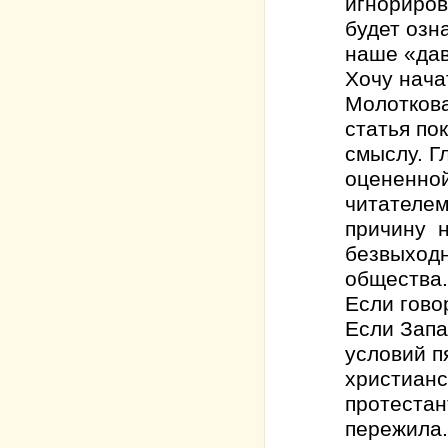
игнориров
будет озн
наше «дав
Хочу нача
Молоткова
статья по
смыслу. Гл
оцененной
читателем
причину н
безвыходн
общества.
Если гово
Если Запа
условий п
христианс
протестан
пережила.