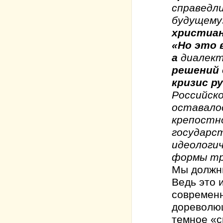
справедл
будущему
христиан
«Но это 
а
диалект
решений 
кризис р
Российско
оставалос
крепостно
государст
идеологич
формы тр
Мы должны
Ведь это 
современ
дореволюц
темное «с