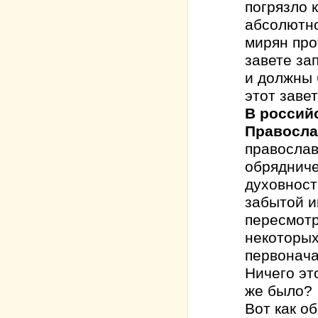
погрязло 
абсолютно
мирян про
завете за
и должны
этот заве
В россий
Правосла
православ
обрядниче
духовност
забытой и
пересмот
некоторых
первонача
Ничего эт
же было?
Вот как о