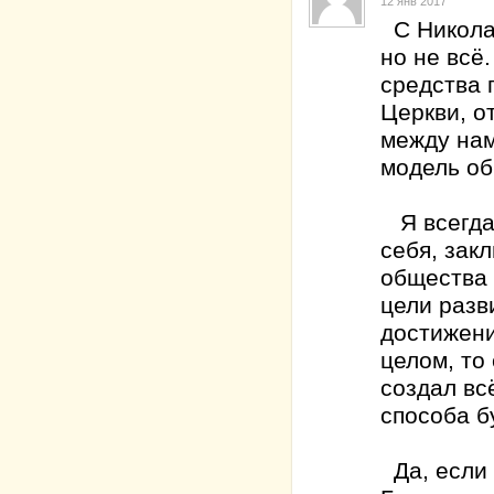
12 янв 2017
С Николае
но не всё
средства 
Церкви, о
между нам
модель об
Я всегда 
себя, зак
общества 
цели разв
достижени
целом, то
создал вс
способа б
Да, если 