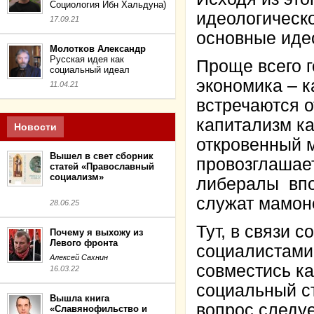
Социология Ибн Хальдуна)
идеологическ
17.09.21
основные иде
Молотков Александр
Русская идея как
Проще всего г
социальный идеал
экономика – к
11.04.21
встречаются 
капитализм ка
Новости
откровенный м
Вышел в свет сборник
провозглашает
статей «Православный
социализм»
либералы впол
служат мамоне
28.06.25
Тут, в связи
Почему я выхожу из
Левого фронта
социалистами,
Алексей Сахнин
совместись ка
16.03.22
социальный с
Вышла книга
вопрос следуе
«Славянофильство и