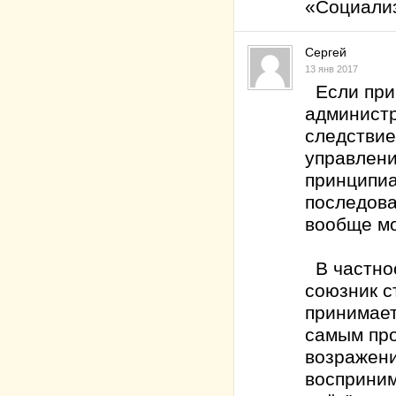
«Социализ
Сергей
13 янв 2017
Если прин
администр
следствие
управлени
принципиа
последова
вообще мо
В частнос
союзник с
принимает
самым про
возражени
восприним