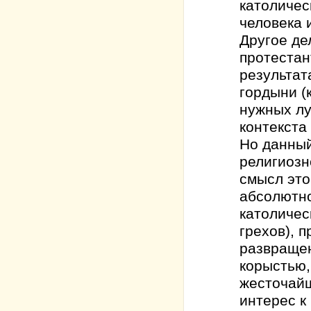
католичес
человека 
Другое де
протестан
результат
гордыни (
нужных лу
контекста
Но данный
религиозн
смысл это
абсолютно
католичес
грехов), 
развращен
корыстью,
жесточайш
интерес к 