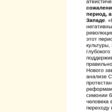
атеистиче
сожалени
период, 
Западе
. 
негативны
революции
этот пери
культуры,
глубокого
поддержив
правильно
Нового за
анализе С
протестан
реформам 
симонии б
человека 
переходу 