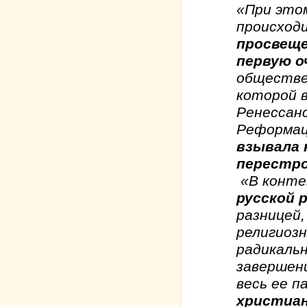
«При это
происходи
просвеще
первую о
обществе
которой в
Ренессан
Реформа
взывала 
перестро
«В конте
русской 
разницей,
религиозн
радикаль
завершен
весь ее п
христиан