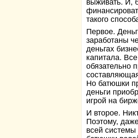
выживать. И, 
финансировать
такого способ
Первое. Деньг
заработаны че
деньгах бизн
капитала. Все
обязательно п
составляющая.
Но батюшки пр
деньги приоб
игрой на бирж
И второе. Никт
Поэтому, даж
всей системы