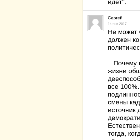
идёт".
Сергей
14 янв 2017
Не может 
должен ко
политичес
Почему н
жизни общ
дееспособ
все 100%.
подлинное
смены кад
источник 
демократи
Естествен
тогда, ко