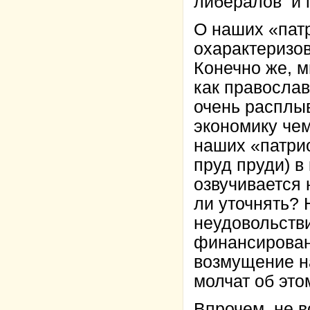
либералов и 
О наших «патр
охарактеризов
Конечно же, м
как православ
очень расплы
экономику че
наших «патрио
пруд пруди) в
озвучивается 
ли уточнять?
неудовольстви
финансирован
возмущение на
молчат об эт
Впрочем, не в