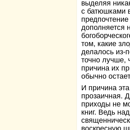
выделяя никак
с батюшками 
предпочтение
дополняется 
богоборческог
том, какие зл
делалось из-п
точно лучше, 
причина их п
обычно остает
И причина эта
прозаичная. Д
приходы не мо
книг. Ведь на
священнически
воскресную шк