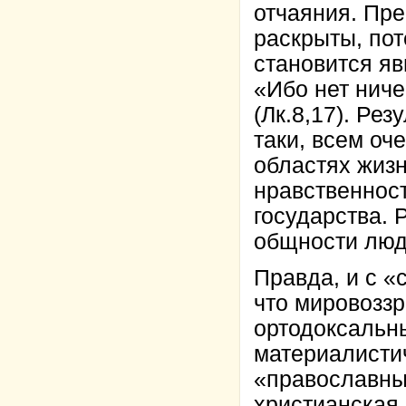
отчаяния. Пр
раскрыты, пот
становится я
«Ибо нет ниче
(Лк.8,17). Ре
таки, всем оч
областях жизн
нравственнос
государства. 
общности люд
Правда, и с «
что мировоззр
ортодоксальн
материалистич
«православны
христианская 