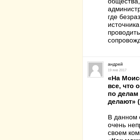
общества,
администр
где безра
источника
проводить
сопровож
андрей
19 янв 2017
«На Моис
все, что 
по делам 
делают» (
В данном 
очень неп
своем ком