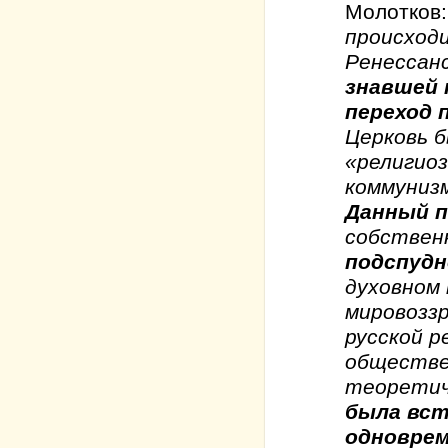
Молотков
происход
Ренессан
знавшей 
переход 
Церковь 
«религио
коммуниз
Данный п
собствен
подспудн
духовном 
мировоззр
русской р
обществе
теоретиче
была вст
одноврем