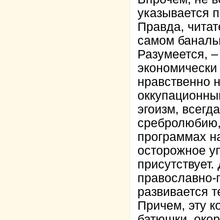
указывается п
Правда, читат
самом баналь
Разумеется, 
экономически 
нравственно 
оккупационный
эгоизм, всегд
сребролюбию, 
программах на
осторожное у
присутствует.
православно-
развивается т
Причем, эту 
батюшки, око