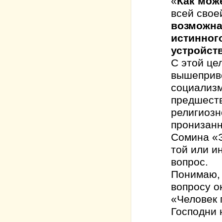
«
Как мож
всей свое
возможна
истинног
устройст
С этой це
вышеприв
социализм
предшеств
религиозн
пронизанн
Сомина «Э
той или и
вопрос.
Понимаю, 
вопросу о
«Человек 
Господни 