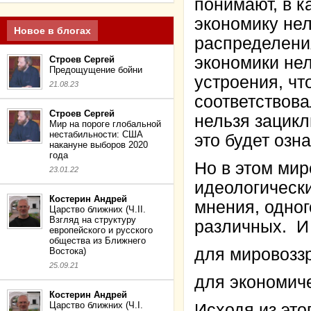
понимают, в к
экономику нел
Новое в блогах
распределени
экономики нел
Строев Сергей
Предощущение бойни
устроения, чт
21.08.23
соответствов
Строев Сергей
нельзя зацикл
Мир на пороге глобальной
нестабильности: США
это будет озн
накануне выборов 2020
года
Но в этом мир
23.01.22
идеологически
Костерин Андрей
мнения, одног
Царство ближних (Ч.II.
Взгляд на структуру
различных. И
европейского и русского
общества из Ближнего
для мировозз
Востока)
25.09.21
для экономич
Костерин Андрей
Царство ближних (Ч.I.
Исходя из это