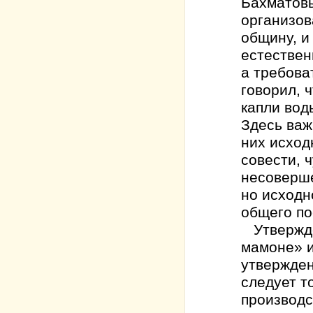
Бахматовы
организов
общину, и
естествен
а требова
говорил, 
капли вод
Здесь важ
них исход
совести, 
несоверше
но исходн
общего по
Утвержден
мамоне» и
утвержден
следует т
производс