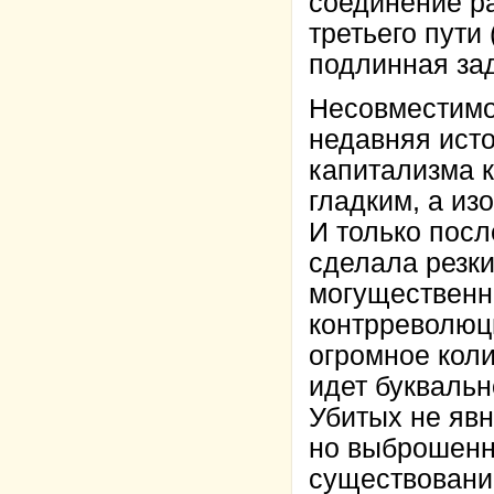
соединение р
третьего пути 
подлинная за
Несовместимо
недавняя исто
капитализма к
гладким, а и
И только посл
сделала резки
могущественн
контрреволюци
огромное коли
идет буквальн
Убитых не явн
но выброшенн
существовани