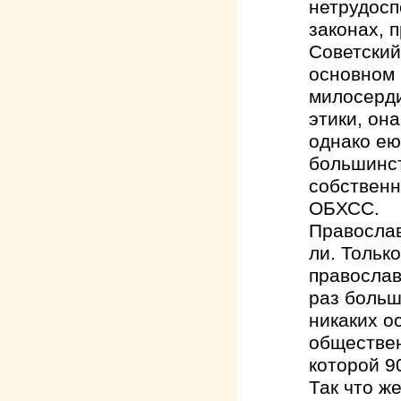
нетрудосп
законах, 
Советский
основном 
милосерди
этики, он
однако ею
большинст
собственн
ОБХСС.
Православ
ли. Тольк
православ
раз больш
никаких о
обществен
которой 9
Так что ж