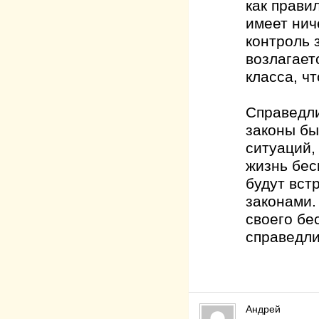
как прави
имеет нич
контроль 
возлагает
класса, ч
Справедли
законы бы
ситуаций,
жизнь бес
будут вст
законами.
своего бе
справедл
Андрей