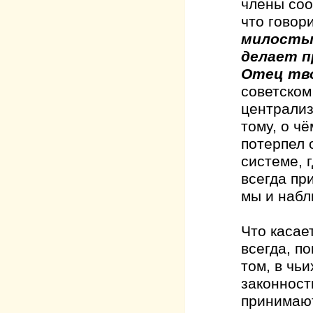
члены соо
что говор
милостын
делает п
Отец тво
советском
централиз
тому, о ч
потерпел 
системе, 
всегда пр
мы и набл
Что касае
всегда, п
том, в чь
законност
принимают