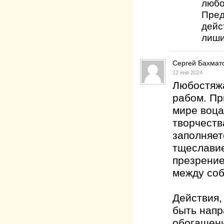
любо
Пред
дейс
лиши
Сергей Бахмат
12 янв 2024
Любостяжа
рабом. Пр
мире воца
творчеств
заполняет
тщеславие
презрение
между соб
Действия,
быть напр
обогащени