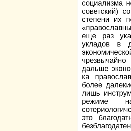
социализма н
советский) с
степени их п
«православны
еще раз ука
укладов в 
экономическ
чрезвычайно 
дальше эконом
ка правосла
более далеки
лишь инструм
режиме наи
сотериологич
это благодат
безблагодат