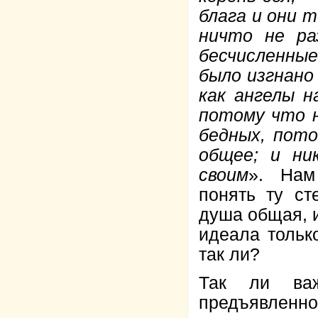
блага и они т
ничто не ра
бесчисленные
было изгнано 
как ангелы н
потому что н
бедных, пото
общее; и ни
своим
». Нам
понять ту ст
душа общая, 
идеала тольк
так ли?
Так ли важ
предъявленно