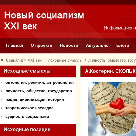
Информационн
Главная
О проекте
Новости
Актуально
Блоги
Социализм XXI век
Исходные смыслы
личность, общество, гос
Исходные смыслы
А.Костерин. СКОЛЬ
онтология, религия, антропология
личность, общество, государство
нация, цивилизация, история
теоретическое наследие
сущность социализма
Исходные позиции