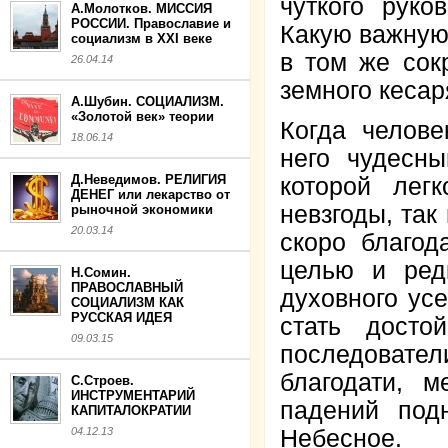
чуткого руко
А.Молотков. МИССИЯ
РОССИИ. Православие и
Какую важную 
социализм в XXI веке
в том же сок
26.04.14
земного кесар
А.Шубин. СОЦИАЛИЗМ.
«Золотой век» теории
Когда челове
18.06.14
него чудесны
Д.Неведимов. РЕЛИГИЯ
которой лег
ДЕНЕГ или лекарство от
невзгоды, так
рыночной экономики
20.03.14
скоро благод
целью и ред
Н.Сомин.
ПРАВОСЛАВНЫЙ
духовного ус
СОЦИАЛИЗМ КАК
РУССКАЯ ИДЕЯ
стать досто
09.03.15
последовател
благодати, 
С.Строев.
ИНСТРУМЕНТАРИЙ
падений под
КАПИТАЛОКРАТИИ
04.12.13
Небесное.