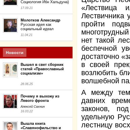
Социология Ибн Хальдуна)
«Лествица 
17.09.21
Лествичника 
Молотков Александр
пройти подв
Русская идея как
социальный идеал
многотрудный
11.04.21
нет такой ле
беспечной ув
Новости
достаточно «з
в своей прек
Вышел в свет сборник
статей «Православный
возлюбить бли
социализм»
волшебной па
28.06.25
А между тем
Почему я выхожу из
давних врем
Левого фронта
Алексей Сахнин
законов, по
16.03.22
удельную Рус
лестницу восх
Вышла книга
«Славянофильство и