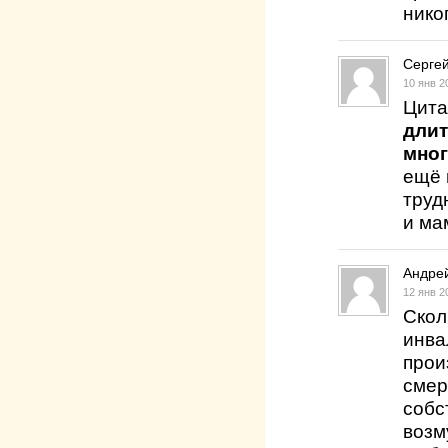
нико
Серге
10 янв 2
Цита
длит
мног
ещё 
труд
и ма
Андре
12 янв 2
Скол
инва
прои
смер
собс
возм