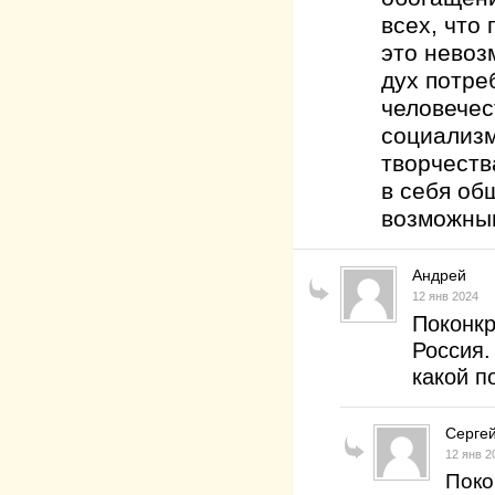
всех, что
это невоз
дух потре
человечес
социализм
творчеств
в себя об
возмож
Андрей
12 янв 2024
Поконкр
Россия.
какой п
Серге
12 янв 2
Поко