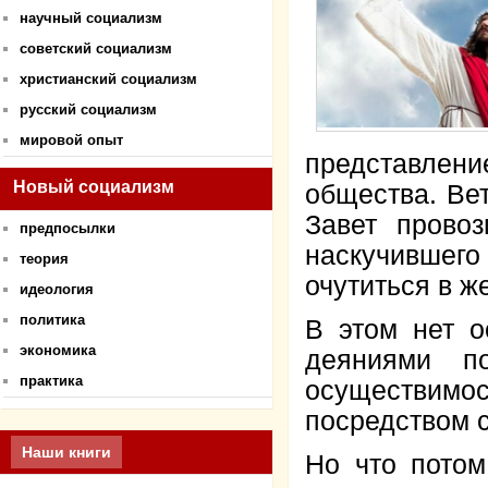
научный социализм
советский социализм
христианский социализм
русский социализм
мировой опыт
представлен
Новый социализм
общества. Ве
Завет прово
предпосылки
наскучившег
теория
очутиться в ж
идеология
политика
В этом нет о
экономика
деяниями п
практика
осуществим
посредством 
Наши книги
Но что пото