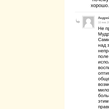
хорош
Андре
10 янв 2
Не п
Мудр
Сами
над 
непр
поле
испо
восп
опти
обще
возм
мило
боль
этим
прав