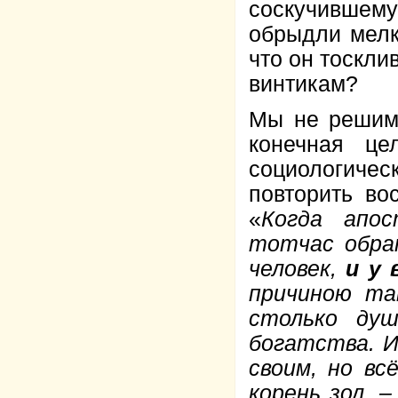
соскучивше
обрыдли мелк
что он тоскли
винтикам?
Мы не решимс
конечная це
социологич
повторить во
«
Когда апос
тотчас обра
человек,
и у 
причиною та
столько ду
богатства. И
своим, но вс
корень зол, 