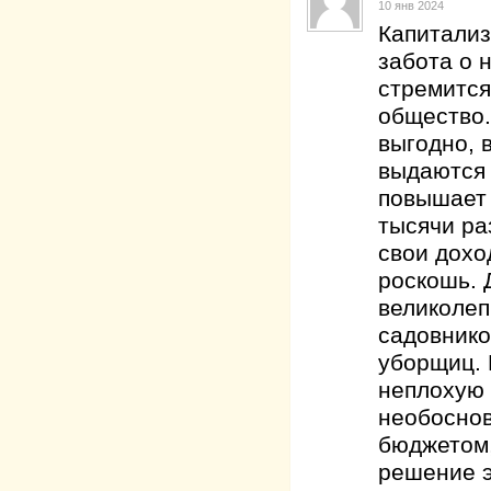
10 янв 2024
Капитализ
забота о 
стремится
общество.
выгодно, 
выдаются 
повышает 
тысячи ра
свои дохо
роскошь. 
великолеп
садовнико
уборщиц. 
неплохую 
необоснов
бюджетом,
решение э