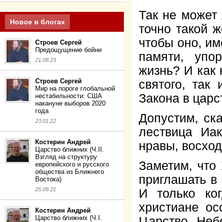
Так не может
Новое в блогах
точно такой 
чтобы оно, им
Строев Сергей
Предощущение бойни
памяти, упо
21.08.23
жизнь? И как 
Строев Сергей
святого, так
Мир на пороге глобальной
Закона в царс
нестабильности: США
накануне выборов 2020
года
Допустим, ска
23.01.22
лествица Иак
Костерин Андрей
нравы, восхо
Царство ближних (Ч.II.
Взгляд на структуру
Заметим, что
европейского и русского
общества из Ближнего
приглашать в
Востока)
25.09.21
И только ко
христиане ос
Костерин Андрей
Царство ближних (Ч.I.
Царство Неб