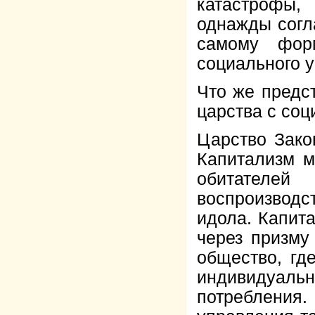
катастрофы,
однажды согл
самому фор
социального у
Что же предс
царства с соц
Царство Зако
Капитализм м
обитателе
воспроизвод
идола. Капит
через призму
общество, гд
индивидуальн
потребления