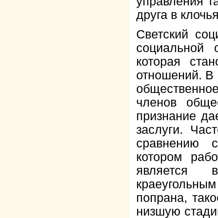
управления т
друга в клочь
Светский соц
социальной о
которая стан
отношений. В
общественное 
членов обще
признание да
заслуги. Час
сравнению с
котором раб
является 
краеугольным
попрана, так
низшую стади