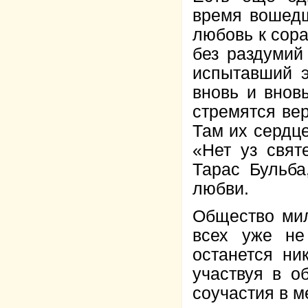
время вошедш
любовь к сора
без раздумий
испытавший э
вновь и внов
стремятся ве
Там их сердц
«Нет уз свят
Тарас Бульба
любви.
Общество мил
всех уже не
останется ни
участвуя в о
соучастия в м