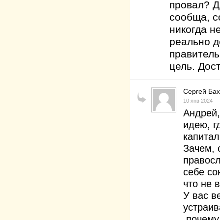
провал? Д
сообща, с
никогда не
реально д
правитель
цель. Дос
Сергей Ба
10 янв 2024
Андрей,
идею, г
капитал
Зачем, 
правосл
себе со
что не 
У вас в
устраив
почему 