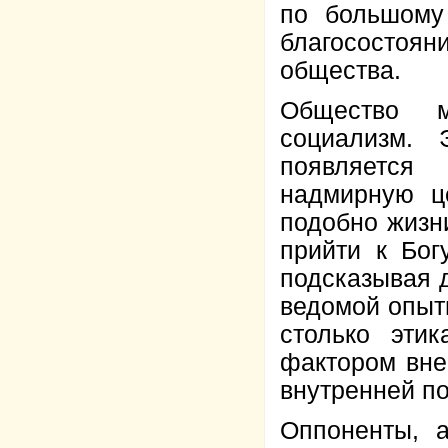
по большому
благососто
общества.
Общество м
социализм.
появляется
надмирную ц
подобно жизн
прийти к Бог
подсказывая д
ведомой опыт
столько эти
фактором вне
внутренней п
Оппоненты, 