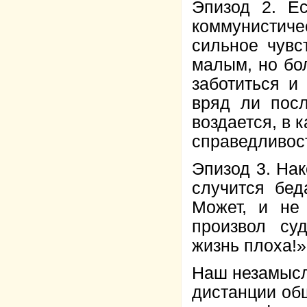
Эпизод 2. Е
коммунистичес
сильное чувс
малым, но бо
заботиться и
вряд ли посл
воздается, в 
справедливос
Эпизод 3. На
случится бед
Может, и не
произвол су
жизнь плоха!»
Наш незамысл
дистанции общ