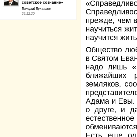
«Справедли
советское сознание»
Валерий Бухвалов
Справедливо
28.12.20
прежде, чем 
научиться жи
научится жить
Общество люб
в Святом Еван
надо лишь «
ближайших р
земляков, соо
представите
Адама и Евы.
о друге, и д
естественн
обмениваются 
Есть еще од