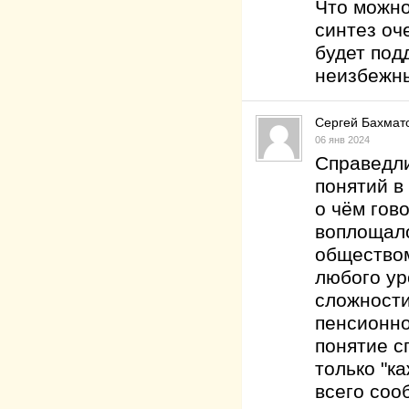
Что можно
синтез оч
будет под
неизбе
Сергей Бахмат
06 янв 2024
Справедли
понятий в
о чём гов
воплощало
обществом
любого ур
сложности
пенсионное
понятие с
только "к
всего соо