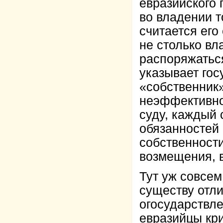
евразийского 
во владении 
считается его
не столько вл
распоряжатьс
указывает гос
«собственник
неэффективно,
суду, каждый
обязанностей
собственност
возмещения, в
Тут уж совсем
существу отли
огосударствле
евразийцы кр