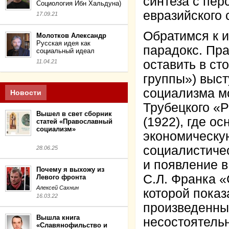
синтеза с пер
Социология Ибн Хальдуна)
евразийского
17.09.21
Обратимся к и
Молотков Александр
Русская идея как
парадокс. Пра
социальный идеал
оставить в ст
11.04.21
группы») выст
социализма мо
Новости
Трубецкого «Р
Вышел в свет сборник
(1922), где о
статей «Православный
социализм»
экономическу
социалистиче
28.06.25
и появление в
Почему я выхожу из
С.Л. Франка «
Левого фронта
Алексей Сахнин
которой показ
16.03.22
произведенны
Вышла книга
несостоятельн
«Славянофильство и