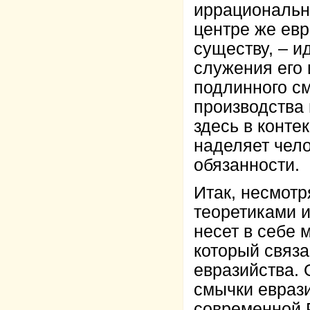
иррациональн
центре же евр
существу, – и
служения его 
подлинного с
производства
здесь в конте
наделяет чело
обязанности.
Итак, несмот
теоретиками и
несет в себе
который связ
евразийства. 
смычки еврази
современной Р