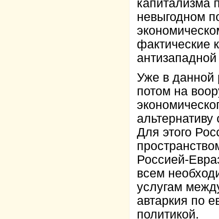
капитализма п
невыгодном по
экономическо
фактические к
антизападной 
Уже в данной 
потом на воо
экономическог
альтернативу 
Для этого Ро
пространством
Россией-Евраз
всем необход
услугам межд
автаркия по е
политикой.