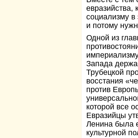
евразийства, 
социализму в
и потому нужн
Одной из глав
противостоян
империализму 
Запада держав
Трубецкой пр
восстания «че
против Европы
универсально
которой все о
Евразийцы утв
Ленина была е
культурной п