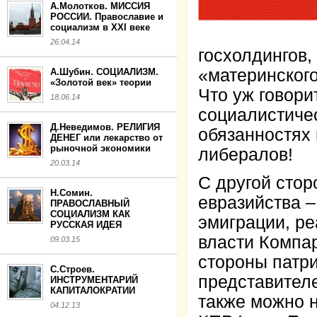
А.Молотков. МИССИЯ
РОССИИ. Православие и
социализм в XXI веке
26.04.14
госхолдингов
«материнского
А.Шубин. СОЦИАЛИЗМ.
«Золотой век» теории
Что уж говори
18.06.14
социалистичес
Д.Неведимов. РЕЛИГИЯ
обязанностях 
ДЕНЕГ или лекарство от
рыночной экономики
либералов!
20.03.14
С другой стор
Н.Сомин.
евразийства –
ПРАВОСЛАВНЫЙ
СОЦИАЛИЗМ КАК
эмиграции, р
РУССКАЯ ИДЕЯ
власти Компар
09.03.15
стороны патри
С.Строев.
представител
ИНСТРУМЕНТАРИЙ
КАПИТАЛОКРАТИИ
также можно н
04.12.13