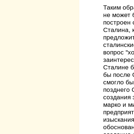
Таким обр
не может 
построен 
Сталина, 
предложит
сталински
вопрос "х
заинтерес
Сталине б
бы после 
смогло бы
позднего 
создания 
марко и м
предприят
изыскания
обоснован