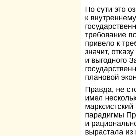
По сути это о
к внутреннем
государствен
требование по
привело к тре
значит, отказ
и выгодного З
государствен
плановой эко
Правда, не ст
имел несколь
марксистский
парадигмы Пр
и рационально
вырастала из 