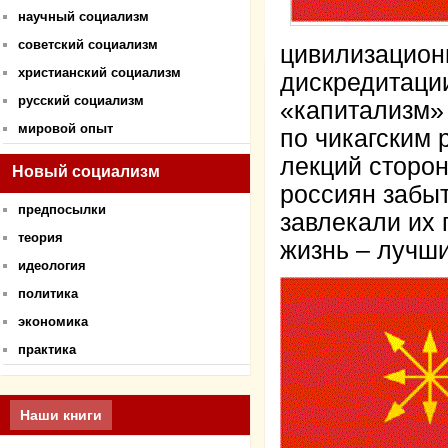
научный социализм
советский социализм
цивилизационн
христианский социализм
дискредитации
русский социализм
«капитализм»
мировой опыт
по чикагским
лекций сторон
Новый социализм
россиян забы
предпосылки
завлекали их 
теория
жизнь – лучши
идеология
политика
экономика
практика
Наши книги