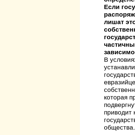
Если гос
распоряж
лишат это
собствен
государс
частичны
зависимо
В условия
устанавли
государст
евразийце
собственн
которая п
подвергну
приводит 
государст
общества.