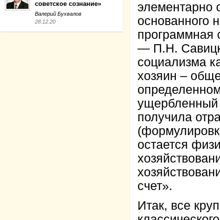
советское сознание»
элементарно 
Валерий Бухвалов
основанного н
28.12.20
программная 
— П.Н. Савицк
социализма ка
хозяин – обще
определенном
ущербленный 
получила отр
(формулировка
остается физ
хозяйствовани
хозяйствовани
счет».
Итак, все кру
классическог