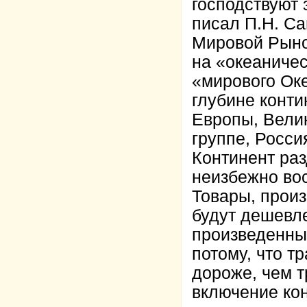
господствуют
писал П.Н. Са
Мировой Рыно
на «океаничес
«мирового Ок
глубине конти
Европы, Вели
группе, Россия
Континент ра
неизбежно вос
Товары, произ
будут дешевле
произведенные
потому, что т
дороже, чем 
включение ко