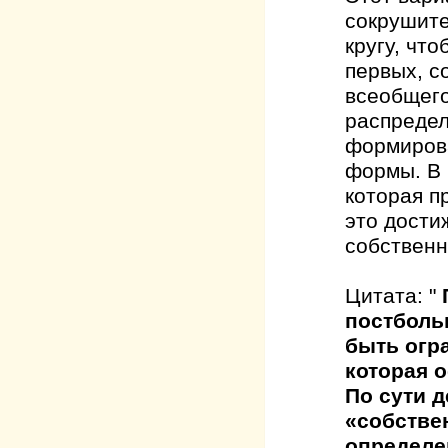
сокрушите
кругу, чт
первых, с
всеобщего
распредел
формирова
формы. В
которая п
это дости
собственн
Цитата: "
постболь
быть огр
которая 
По сути д
«собстве
определе