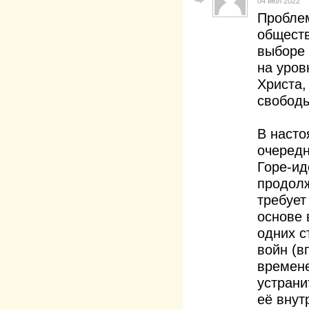
04 июл 2022
Пробле
обществ
выборе 
на уров
Христа,
свобод
В насто
очередн
Горе-ид
продолж
требует
основе 
одних с
войн (в
времене
устрани
её внут