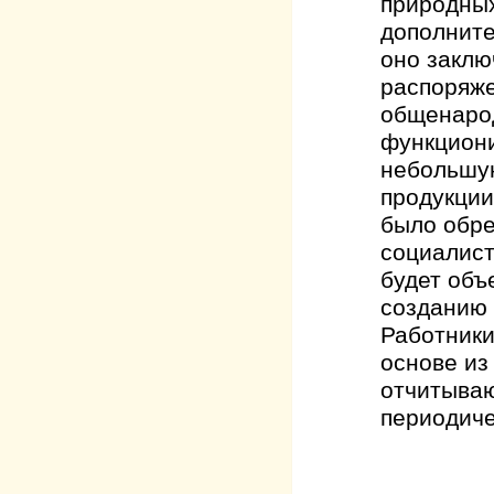
природных
дополните
оно заклю
распоряже
общенарод
функциони
небольшую
продукции
было обре
социалист
будет объ
созданию 
Работник
основе из
отчитываю
периодич