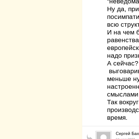
"неведома
Ну да, пр
посимпати
всю струк
И на чем 
равенства
европейско
надо приз
А сейчас?
выговарив
меньше ну
настроен
смыслами,
Так вокру
производс
время.
Сергей Ба