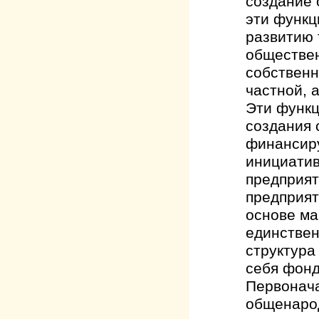
создание 
эти функц
развитию 
обществен
собственн
частной, 
Эти функц
создания 
финансиру
инициатив
предприят
предприят
основе ма
единствен
структура
себя фонд
Первонача
общенарод