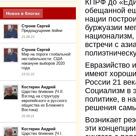
КПРФ до «Един
обещанной ещ
Новое в блогах
нации построи
буржуазии ме
Строев Сергей
Предощущение бойни
национализм,
21.08.23
встречи с ази
Строев Сергей
полиэтническ
Мир на пороге глобальной
нестабильности: США
накануне выборов 2020
Евразийство и
года
имеют хороши
23.01.22
России 21 век
Костерин Андрей
Социализм в э
Царство ближних (Ч.II.
Взгляд на структуру
политике, в 
европейского и русского
общества из Ближнего
решения самы
Востока)
25.09.21
Возникает рез
эти концепции
Костерин Андрей
Царство ближних (Ч.I.