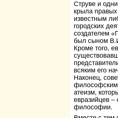
Струве и одн
крыла правых 
известным ли
городских дея
создателем «П
был сыном В.И
Кроме того, е
существовавш
представители
всяким его на
Наконец, сов
философскими
атеизм, кото
евразийцев – 
философии.
Вместе с тем 