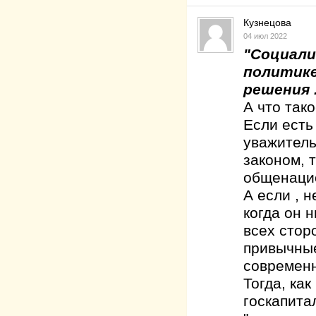
Кузнецова
04 июл 2022
"Социали
политике
решения .
А что так
Если есть
уважитель
законом, 
общенацио
А если , н
когда он 
всех стор
привычные
современ
Тогда, как
госкапита