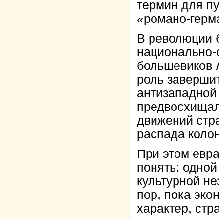
термин для п
«романо-герма
В революции 
национально-
большевиков 
роль заверши
антизападной
предвосхищал
движений стр
распада коло
При этом евра
понять: одной
культурной не
пор, пока эко
характер, стр