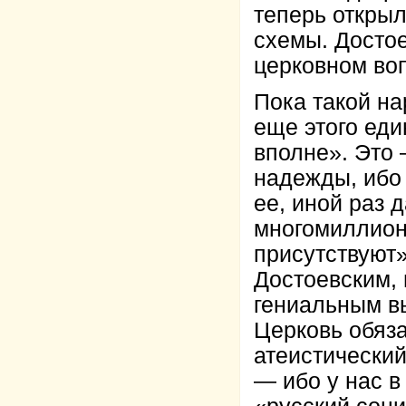
теперь откры
схемы. Достое
церковном во
Пока такой на
еще этого ед
вполне». Это 
надежды, ибо 
ее, иной раз 
многомиллион
присутствуют»
Достоевским, 
гениальным вы
Церковь обяза
атеистически
— ибо у нас в