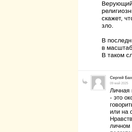
Верующий 
религиозн
скажет, ч
зло.
В последн
в масштаб
В таком сл
Сергей Ба
09 май 2025
Личная 
- это о
говорит
или на 
Нравств
личном 