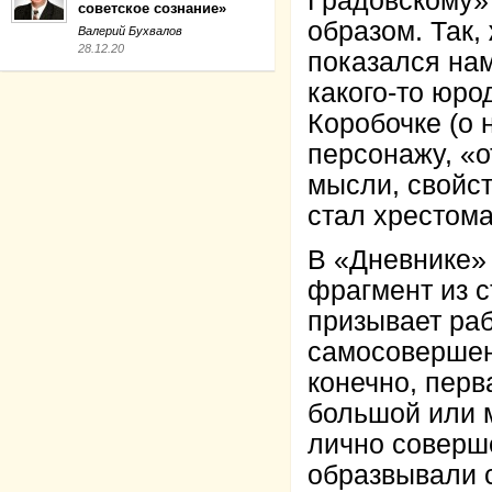
Градовскому»
советское сознание»
образом. Так,
Валерий Бухвалов
28.12.20
показался нам
какого-то юро
Коробочке (о 
персонажу, «о
мысли, свойст
стал хрестом
В «Дневнике»
фрагмент из с
призывает раб
самосовершен
конечно, перв
большой или м
лично соверш
образвывали 