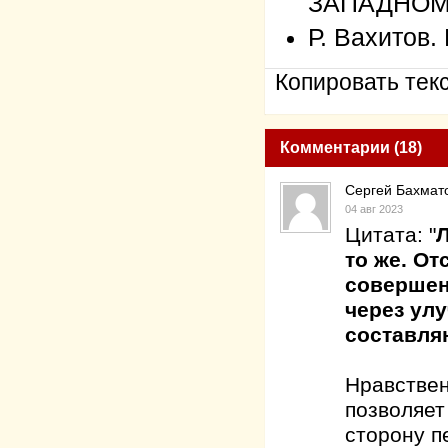
ЗАПАДНОМ
Р. Вахито
Копировать текс
Комментарии (18)
Сергей Бахмат
04 авг 2023
Цитата: "
Л
то же. От
совершен
через ул
составл
Нравствен
позволяет
сторону п