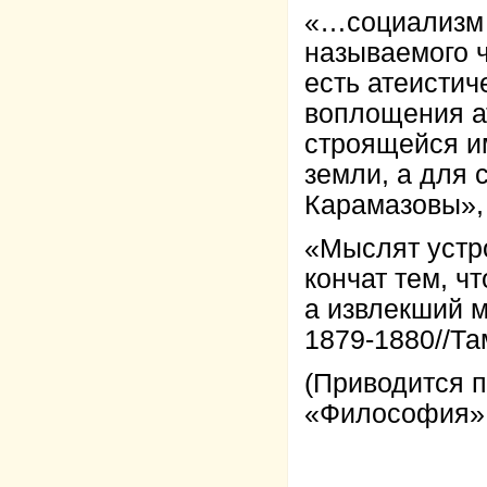
«…социализм е
называемого ч
есть атеистич
воплощения а
строящейся им
земли, а для 
Карамазовы», 1
«Мыслят устро
кончат тем, ч
а извлекший м
1879-1880//Там
(Приводится п
«Философия», 