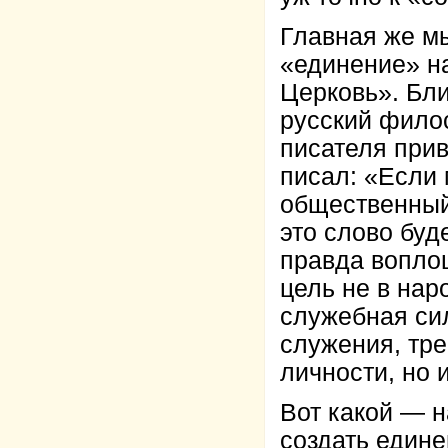
Главная же мы
«единение» н
Церковь». Бл
русский филос
писателя при
писал: «Если 
общественный 
это слово буд
правда вопло
цель не в нар
служебная сил
служения, тре
личности, но и
Вот какой — н
создать един