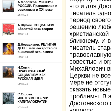
А.Молотков. МИССИЯ
что и для Дос
РОССИИ. Православие и
социализм в XXI веке
писатель одн
26.04.14
период своего
А.Шубин. СОЦИАЛИЗМ.
решению любо
«Золотой век» теории
христианской 
18.06.14
ближнему. И 
Д.Неведимов. РЕЛИГИЯ
писатель стар
ДЕНЕГ или лекарство от
рыночной экономики
православную
20.03.14
совестью и о
Михайлович в
Н.Сомин.
ПРАВОСЛАВНЫЙ
Церкви не все
СОЦИАЛИЗМ КАК
РУССКАЯ ИДЕЯ
мере не отсту
09.03.15
сказать новые
С.Строев.
проблемы. В 
ИНСТРУМЕНТАРИЙ
КАПИТАЛОКРАТИИ
Достоевского 
04.12.13
вопросу.