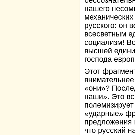
бессознатель
нашего несомн
механических
русского: он 
всесветным е
социализм! Во
высшей едини
господа европ
Этот фрагмент
внимательнее 
«они»? После
наши». Это вс
полемизирует 
«ударные» фр
предложения 
что русский н