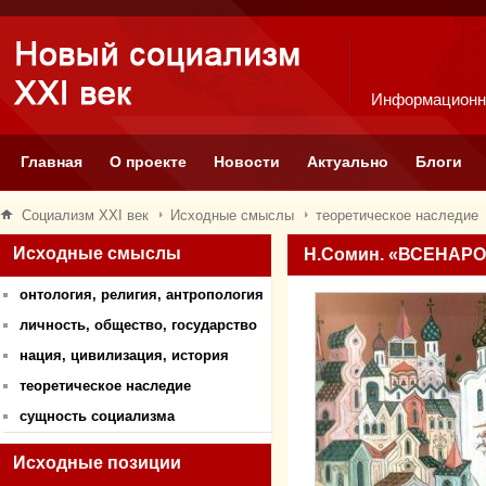
Информационн
Главная
О проекте
Новости
Актуально
Блоги
Социализм XXI век
Исходные смыслы
теоретическое наследие
Исходные смыслы
Н.Сомин. «ВСЕНАР
онтология, религия, антропология
личность, общество, государство
нация, цивилизация, история
теоретическое наследие
сущность социализма
Исходные позиции