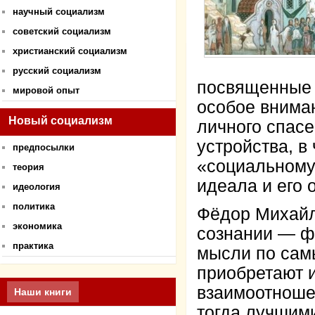
научный социализм
советский социализм
христианский социализм
русский социализм
посвященные 
мировой опыт
особое внима
Новый социализм
личного спас
устройства, в
предпосылки
«социальному 
теория
идеала и его 
идеология
политика
Фёдор Михайло
экономика
сознании — фи
практика
мысли по сам
приобретают 
взаимоотноше
Наши книги
тогда лучшими