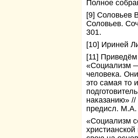
Полное собрани
[9] Соловьев B
Соловьев. Сочи
301.
[10] Ириней Ли
[11] Приведём
«Социализм — 
человека. Они
это самая то и
подготовител
наказанию» //
предисл. М.А. 
«Социализм со
христианской 