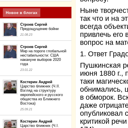
Ныне творчест
Новое в блогах
так что и на 
Строев Сергей
всегда объек
Предощущение бойни
привлечь его 
21.08.23
вопрос на мат
Строев Сергей
Мир на пороге глобальной
1. Ответ Град
нестабильности: США
накануне выборов 2020
Пушкинская ре
года
23.01.22
июня 1880 г.,
таки магическ
Костерин Андрей
Царство ближних (Ч.II.
обнимались, ц
Взгляд на структуру
европейского и русского
в обморок. Вс
общества из Ближнего
Востока)
даже отрицате
25.09.21
опубликовал с
критикой речи 
Костерин Андрей
Царство ближних (Ч.I.