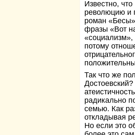
Известно, что
революцию и 
роман «Бесы»
фразы «Вот на
«социализм», 
потому отнош
отрицательног
положительны
Так что же по
Достоевский? 
атеистичност
радикально п
семью. Как раз
откладывая р
Но если это о
более это сам