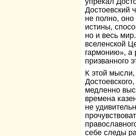
упрекал Досто
Достоевский ч
не полно, оно
истины, спосо
но и весь мир
вселенской Ц
гармонию», а 
призванного э
К этой мысли
Достоевского,
медленно выс
времена казен
не удивительн
прочувствоват
православного
себе следы ра