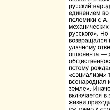
русский народ
единением во 
полемики с А.
механических
русского». Но
возвращался к
удачному отве
оппонента — о
общественност
потому рожда
«социализм» т
всенародная 
земле». Инач
включается в 
жизни приходи
уж точно к «с