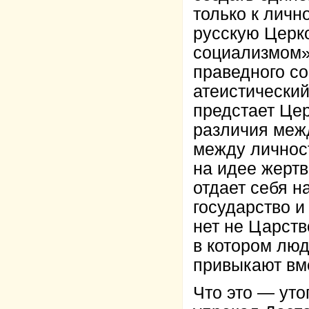
только к личн
русскую Церко
социализмом»
праведного со
атеистический
предстает Цер
различия межд
между личнос
на идее жертв
отдает себя н
государство 
нет не Царств
в котором люд
привыкают вме
Что это — уто