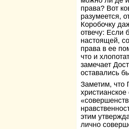
можно ли де и
права? Вот ко
разумеется, о
Коробочку да
отвечу: Если 
настоящей, со
права в ее по
что и хлопота
замечает Дост
оставались бы
Заметим, что 
христианское
«совершенств
нравственност
этим утвержда
лично соверш