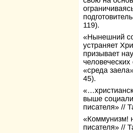
свою на основ
ограничиваясь
подготовитель
119).
«Нынешний соц
устраняет Хри
призывает нау
человеческих 
«среда заела» 
45).
«…христианск
выше социализ
писателя» // Т
«Коммунизм! н
писателя» // Т