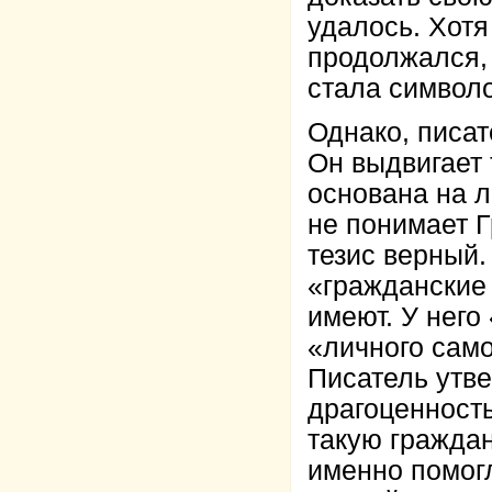
удалось. Хотя
продолжался,
стала символо
Однако, писа
Он выдвигает 
основана на л
не понимает Г
тезис верный.
«гражданские
имеют. У него
«личного сам
Писатель утве
драгоценность
такую гражда
именно помогл