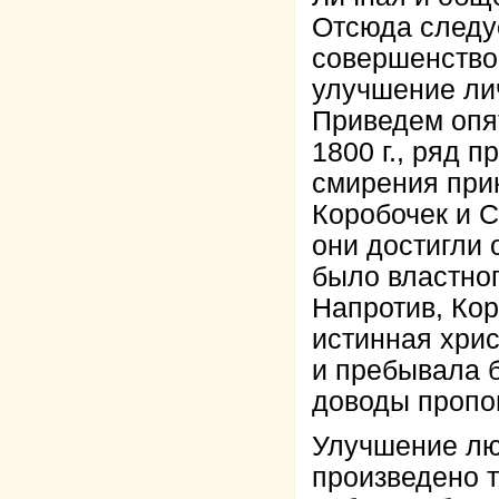
Отсюда следуе
совершенствов
улучшение ли
Приведем опят
1800 г., ряд 
смирения при
Коробочек и С
они достигли 
было властног
Напротив, Кор
истинная хрис
и пребывала б
доводы проп
Улучшение лю
произведено 