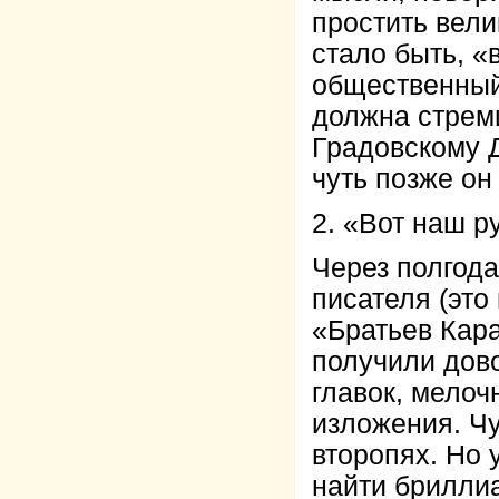
простить вели
стало быть, «
общественный 
должна стреми
Градовскому Д
чуть позже он
2. «Вот наш р
Через полгод
писателя (это
«Братьев Кара
получили дов
главок, мелоч
изложения. Чу
второпях. Но 
найти бриллиа