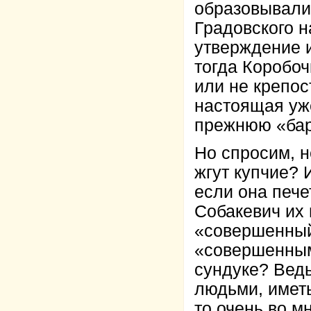
образовывали
Градовского н
утверждение и
тогда Коробоч
или не крепос
настоящая уже
прежнюю «бар
Но спросим, 
жгут купчие? 
если она пече
Собакевич их 
«совершенный»
«совершенными
сундуке? Вед
людьми, иметь
то очень во м