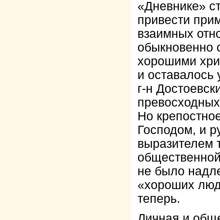
«Дневнике» ст
привести прим
взаимных отно
обыкновенно 
хорошими хрис
и оставалось
г-н Достоевск
превосходных
Но крепостно
Господом, и р
выразителем т
общественной 
не было надле
«хороших люд
теперь.
Личная и обще