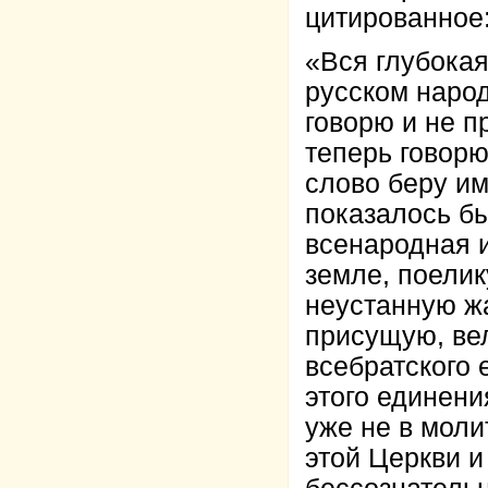
цитированное
«Вся глубокая
русском народ
говорю и не п
теперь говорю
слово беру им
показалось бы
всенародная 
земле, поелик
неустанную жа
присущую, вел
всебратского 
этого единени
уже не в моли
этой Церкви и