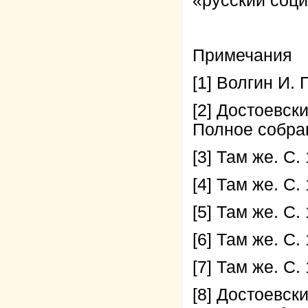
«русский соц
Примечания
[1] Волгин И. 
[2] Достоевск
Полное собрани
[3] Там же. С.
[4] Там же. С.
[5] Там же. С.
[6] Там же. С.
[7] Там же. С.
[8] Достоевск