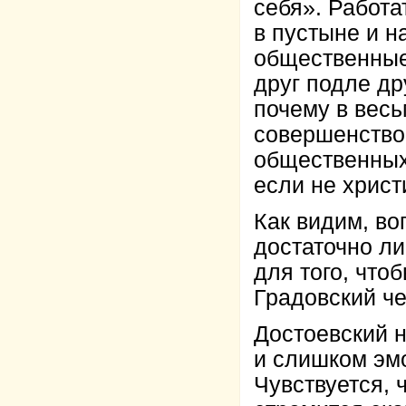
себя». Работа
в пустыне и н
общественные
друг подле дру
почему в вес
совершенство
общественных
если не христ
Как видим, в
достаточно ли
для того, что
Градовский чет
Достоевский н
и слишком эм
Чувствуется, 