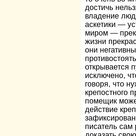
достичь нельз
владение люд
аскетики — ус
миром — прек
жизни прекра
они негативны
противостоять
открывается п
исключено, чт
говоря, что н
крепостного п
помещик може
действие креп
зафиксированн
писатель сам 
доказать свою