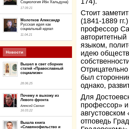
174).
Социология Ибн Хальдуна)
17.09.21
Стоит заметит
(1841-1889 гг
Молотков Александр
Русская идея как
профессор Сан
социальный идеал
11.04.21
авторитетный 
языком, полит
идею обществе
Новости
собственности
Вышел в свет сборник
Отрицательно 
статей «Православный
социализм»
был сторонник
28.06.25
однако, разви
Для Достоевс
Почему я выхожу из
Левого фронта
профессор» и 
Алексей Сахнин
16.03.22
августовском 
отповедь Град
Вышла книга
«Славянофильство и