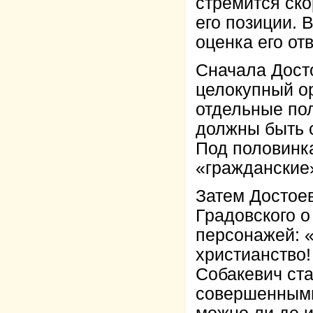
стремится ско
его позиции. 
оценка его от
Сначала Дост
целокупный о
отдельные пол
должны быть с
Под половинк
«гражданские
Затем Достое
Градовского о
персонажей: «
христианство!
Собакевич ст
совершенными