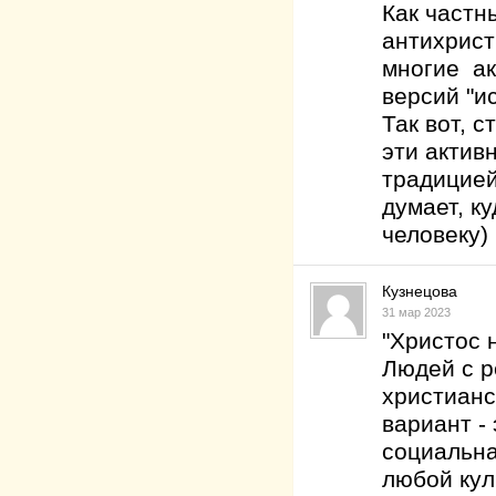
Как частн
антихрист
многие ак
версий "и
Так вот, 
эти актив
традицией
думает, к
человеку) 
Кузнецова
31 мар 2023
"Христос 
Людей с р
христианс
вариант -
социальна
любой кул