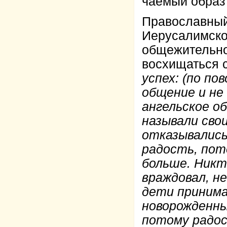
чаемый образ 
Православный
Иерусалимско
общежительно
восхищаться с
успех: (по по
общение и не 
ангельское о
называли сво
отказывались
радость, пот
больше. Никто
враждовал, не
дети принима
новорожденны
потому радос