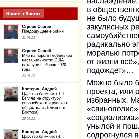
наслаждение, 
в общественно
Новое в блогах
не было будущ
закулисных р
Строев Сергей
Предощущение бойни
самоубийстве
21.08.23
радикально э
Строев Сергей
моралью потре
Мир на пороге глобальной
от жизни всё»
нестабильности: США
накануне выборов 2020
подождет»…
года
23.01.22
Можно было бы
Костерин Андрей
проекта, или 
Царство ближних (Ч.II.
Взгляд на структуру
избранных. М
европейского и русского
«свинополис»,
общества из Ближнего
Востока)
«социализма».
25.09.21
унылой и пош
Костерин Андрей
содрогнулся в
Царство ближних (Ч.I.