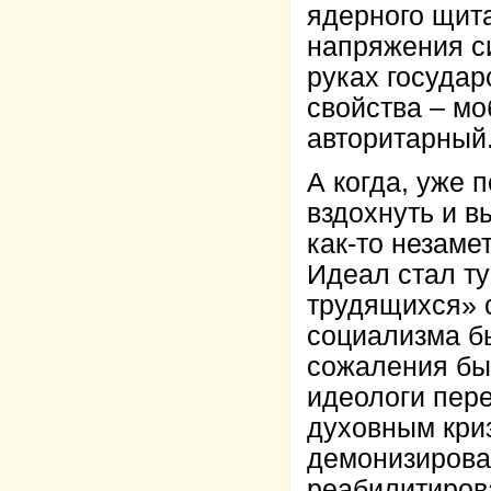
ядерного щита
напряжения си
руках государ
свойства – м
авторитарный
А когда, уже 
вздохнуть и 
как-то незаме
Идеал стал ту
трудящихся» 
социализма б
сожаления бы
идеологи пер
духовным криз
демонизирова
реабилитиров