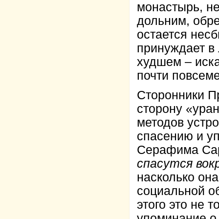
монастырь, не
дольним, обре
остается нес
принуждает в 
худшем – иск
почти повсем
Сторонники Пр
сторону «ура
методов устр
спасению и у
Серафима Са
спасутся вок
насколько он
социальной об
этого это не 
упоминание о