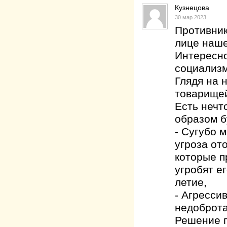
Кузнецова
30 мар 2023
Противник
лице наше
Интересн
социализм
Глядя на 
товарищей
Есть нечт
образом б
- Сугубо 
угроза от
которые п
угробят е
летие,
- Агресси
недоброта
Решение пр