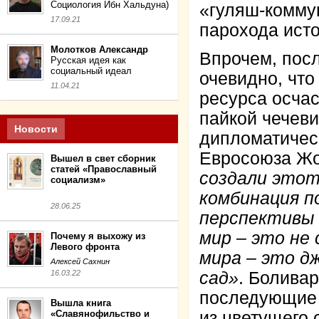
Социология Ибн Хальдуна)
«гуляш-коммун
17.09.21
парохода исто
Молотков Александр
Впрочем, посл
Русская идея как
социальный идеал
очевидно, что
11.04.21
ресурса осчас
пайкой чечеви
Новости
дипломатичес
Евросоюза Жо
Вышел в свет сборник
статей «Православный
создали этот
социализм»
комбинация п
28.06.25
перспективы
мир – это не
Почему я выхожу из
Левого фронта
мира – это д
Алексей Сахнин
16.03.22
сад»
. Боливар
последующие 
Вышла книга
«Славянофильство и
из цветущего 