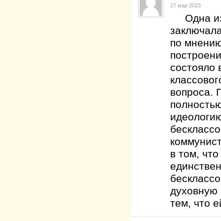
27 мар 2023
Одна из 
заключала
по мнению
построени
состояло 
классовог
вопроса. 
полностью
идеологию
бесклассо
коммунист
в том, чт
единствен
бесклассо
духовную 
тем, что е