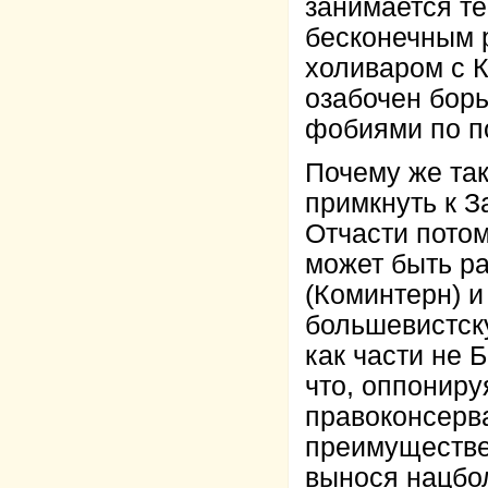
занимается те
бесконечным 
холиваром с К
озабочен борь
фобиями по по
Почему же так
примкнуть к З
Отчасти потом
может быть р
(Коминтерн) и
большевистск
как части не 
что, оппониру
правоконсерв
преимуществе
вынося нацбол