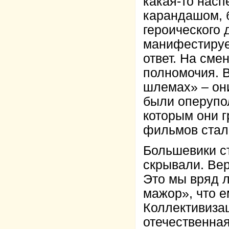
какая-то насп
карандашом, б
героического 
манифестируе
ответ. На сме
полномочия. 
шлемах» – они
были оперупо
которым они г
фильмов стал
Большевики ст
скрывали. Вер
Это мы вряд л
мажор», что е
Коллективиза
отечественная