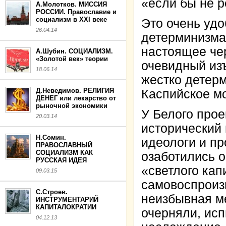
«если бы не 
А.Молотков. МИССИЯ
РОССИИ. Православие и
социализм в XXI веке
Это очень удо
26.04.14
детерминизма 
настоящее чер
А.Шубин. СОЦИАЛИЗМ.
«Золотой век» теории
очевидный изъ
18.06.14
жестко детер
Д.Неведимов. РЕЛИГИЯ
Каспийское мо
ДЕНЕГ или лекарство от
рыночной экономики
У Белого прое
20.03.14
исторический
Н.Сомин.
идеологи и пр
ПРАВОСЛАВНЫЙ
СОЦИАЛИЗМ КАК
озаботились о
РУССКАЯ ИДЕЯ
«светлого кап
09.03.15
самовоспроиз
С.Строев.
неизбывная ме
ИНСТРУМЕНТАРИЙ
КАПИТАЛОКРАТИИ
очерняли, исп
04.12.13