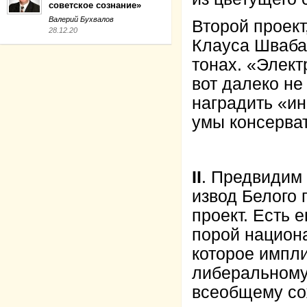
советское сознание»
Валерий Бухвалов
Второй проект
28.12.20
Клауса Шваба
тонах. «Элект
вот далеко не
наградить «и
умы консерва
II
. Предвидим
извод Белого 
проект. Есть 
порой национа
которое импл
либеральному 
всеобщему со