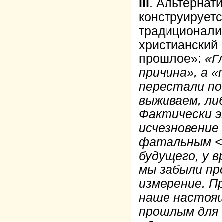
III
. Альтернат
конструируетс
традиционалис
христианский 
прошлое»:
«Г
причина», а «
перестали по
выживаем, ли
Фактически э
исчезновение
фатальным <
будущего, у 
мы забыли пр
измерение. П
наше настоя
прошлым для 