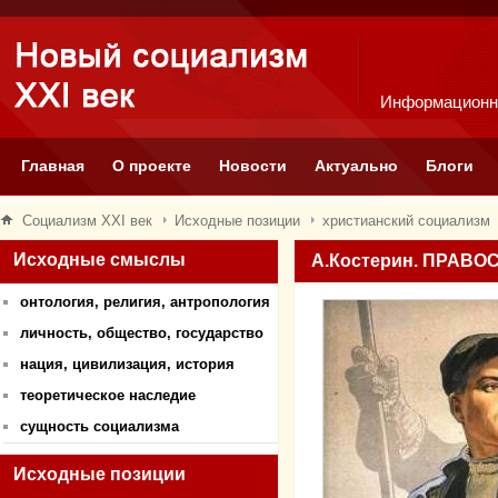
Информационн
Главная
О проекте
Новости
Актуально
Блоги
Социализм XXI век
Исходные позиции
христианский социализм
Исходные смыслы
А.Костерин. ПРАВ
онтология, религия, антропология
личность, общество, государство
нация, цивилизация, история
теоретическое наследие
сущность социализма
Исходные позиции