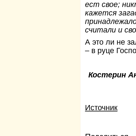
ест свое; ник
кажется зага
принадлежало
считали и св
А это ли не з
– в руце Госп
Костерин А
Источник