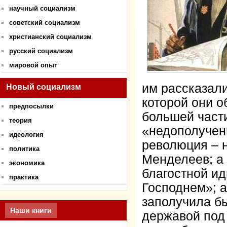
научный социализм
советский социализм
христианский социализм
русский социализм
мировой опыт
им рассказал
Новый социализм
которой они о
предпосылки
большей части
теория
«недополучен
идеология
революция – н
политика
Менделеев; а 
экономика
благостной ид
практика
Господнем»; а
заполучила б
Наши книги
державой под 