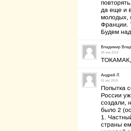
повторять
да еще и 
молодых, 
Франции. 
Будем над
Владимир Вла
08 янв 2019
ТОКАМАК, 
Андрей Л.
01 авг 2019
Попытка с
России уж
создали, 
было 2 (о
1. Частны
страны ем