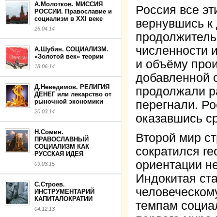
А.Молотков. МИССИЯ
Россия все эт
РОССИИ. Православие и
социализм в XXI веке
вернувшись к
26.04.14
продолжитель
численности 
А.Шубин. СОЦИАЛИЗМ.
«Золотой век» теории
и объёму прои
18.06.14
добавленной с
Д.Неведимов. РЕЛИГИЯ
продолжали ра
ДЕНЕГ или лекарство от
рыночной экономики
перегнали. Ро
20.03.14
оказавшись ср
Н.Сомин.
Второй мир с
ПРАВОСЛАВНЫЙ
СОЦИАЛИЗМ КАК
сократился ге
РУССКАЯ ИДЕЯ
ориентации не
09.03.15
Индокитая ста
С.Строев.
человеческому
ИНСТРУМЕНТАРИЙ
КАПИТАЛОКРАТИИ
темпам социа
04.12.13