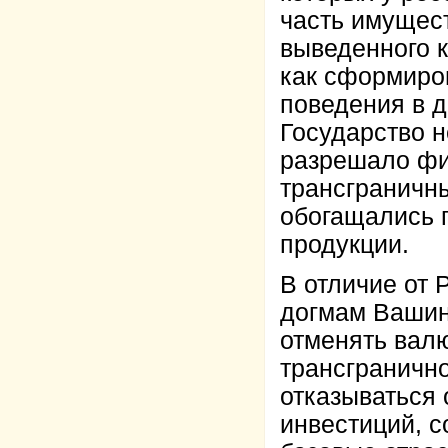
часть имущес
выведенного к
как сформиро
поведения в д
Государство н
разрешало фи
трансграничн
обогащались 
продукции.
В отличие от 
догмам Вашинг
отменять валю
трансграничн
отказываться 
инвестиций, с