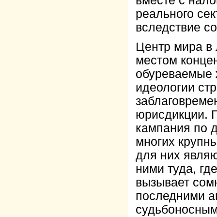
вместе с нал
реального сек
вследствие с
Центр мира в 
местом концен
обуреваемые 
идеологии стр
заблаговремен
юрисдикции. 
кампания по 
многих крупны
для них являю
ними туда, гд
вызывает сомн
последними а
судьбоносным