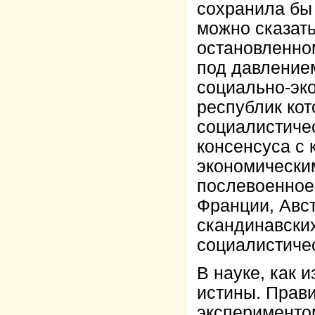
сохранила бы 
можно сказат
остановленно
под давлением
социально-эк
республик кот
социалистичес
консенсуса с 
экономически
послевоенное
Франции, Авст
скандинавских
социалистичес
В науке, как 
истины. Прав
эксперименто