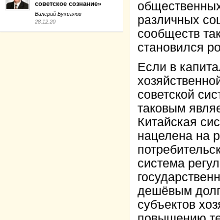
общественных
советское сознание»
Валерий Бухвалов
различных со
28.12.20
сообществ так
становился ро
Если в капит
хозяйственной
советской сис
таковым явля
Китайская сис
нацелена на р
потребительск
система регу
государствен
дешёвым долг
субъектов хоз
повышению те