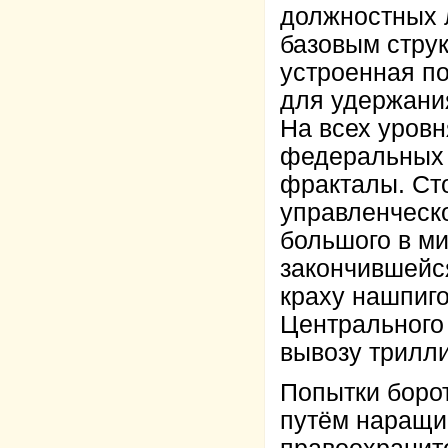
должностных 
базовым стру
устроенная по
для удержания
На всех уровн
федеральных 
фракталы. Ст
управленческ
большого в м
закончившейс
краху нашпиг
Центрального
вывозу трилли
Попытки боро
путём наращи