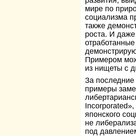
развития, вый
мире по прир
социализма п
также демонс
роста. И даж
отработанные
демонстрируют
Примером мож
из нищеты с 
За последние 
примеры заме
либертарианс
Incorpоrated
японского соц
не либерализ
под давление