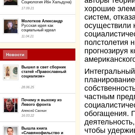
авторы теории
Социология Ибн Хальдуна)
хорошие элем
17.09.21
систем, отказ
Молотков Александр
осуществили 
Русская идея как
социальный идеал
социалистиче
11.04.21
полстолетия н
прогнозируя к
Новости
американског
Вышел в свет сборник
Интегральный
статей «Православный
социализм»
планирование
собственность
28.06.25
частным пред
Почему я выхожу из
социалистиче
Левого фронта
Алексей Сахнин
обогащения. 
16.03.22
деятельность,
Вышла книга
чтобы удержив
«Славянофильство и