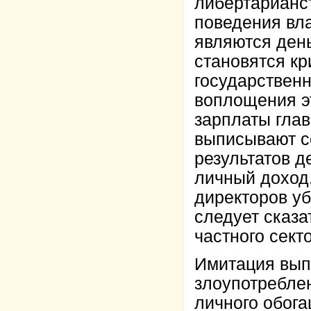
либертарианс
поведения вл
являются день
становятся кр
государствен
воплощения э
зарплаты глав
выписывают с
результатов д
личный доход
директоров у
следует сказа
частного сект
Имитация вып
злоупотребле
личного обог