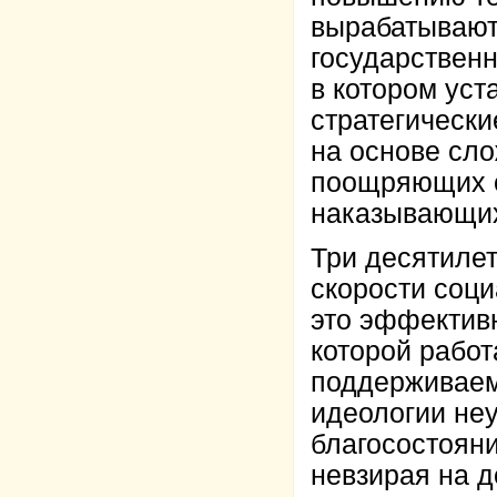
вырабатывают
государственн
в котором ус
стратегически
на основе сл
поощряющих с
наказывающих
Три десятиле
скорости соци
это эффективн
которой рабо
поддерживае
идеологии не
благосостояни
невзирая на д