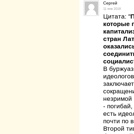
Сергей
11 янв 2018
Цитата: "
которые 
капитали
стран Ла
оказалис
соединит
социалис
В буржуаз
идеологов
заключает
сокращени
незримой 
- погибай,
есть идео
почти по в
Второй ти