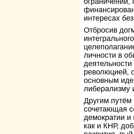
ограничений, 
финансирован
интересах без
Отбросив дог
интегральног
целеполагани
личности в о
деятельности 
революцией, о
основным иде
либерализму 
Другим путём 
сочетающая с
демократии и 
как и КНР, до