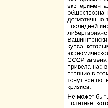
эксперимента
обществознан
догматичные т
последней инс
либертарианс
Вашингтонский
курса, которы
экономическо
СССР замена 
привела нас в
стояние в это
тонут все поп
кризиса.
Не может быт
политике, кот