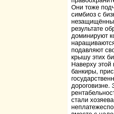
правоохранит
Они тоже подч
симбиоз с биз
незащищённых
результате об
доминируют к
наращиваются
подавляют св
крышу этих би
Наверху этой
банкиры, при
государствен
дороговизне. 
рентабельнос
стали хозяев
неплатежеспо