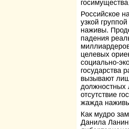
госимущества
Российское н
узкой группой
наживы. Прод
падения реал
миллиардеров
целевых орие
социально-эк
государства р
вызывают лиш
должностных 
отсутствие го
жажда наживы
Как мудро за
Данила Ланин,