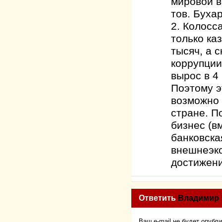
мировой в
тов. Буха
2. Колосс
только ка
тысяч, а 
коррупции
вырос в 4 
Поэтому э
возможно 
стране. П
бизнес (в
банковска
внешнеэко
достижени
Ответить
Владимир
Ваш e-mail не будет опубл