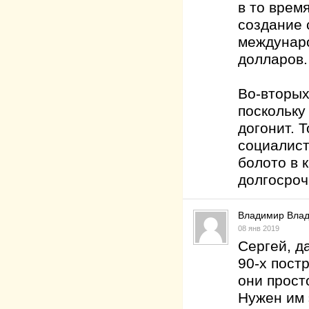
в то врем
создание 
междунар
долларов.
Во-вторых
поскольку
догонит. 
социалист
болото в 
долгосроч
Владимир Вла
08 янв 2019
Сергей, д
90-х пост
они прост
Нужен им 