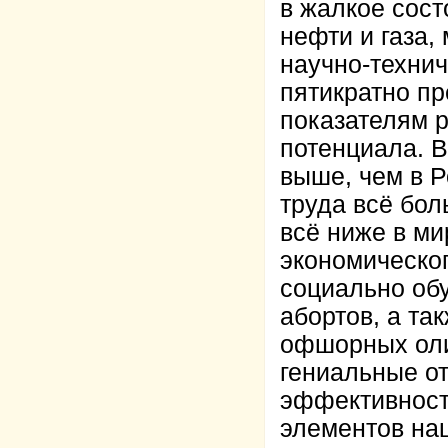
в жалкое сост
нефти и газа,
научно-технич
пятикратно п
показателям р
потенциала. В
выше, чем в Р
труда всё бол
всё ниже в ми
экономическог
социально об
абортов, а та
офшорных оли
гениальные о
эффективност
элементов нац