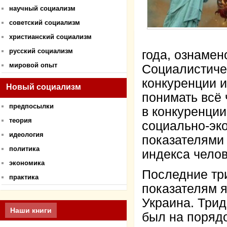
научный социализм
советский социализм
христианский социализм
русский социализм
года, ознаме
мировой опыт
Социалистиче
конкуренции и
Новый социализм
понимать всё 
предпосылки
в конкуренции
теория
социально-эко
идеология
показателями 
политика
индекса челов
экономика
Последние тр
практика
показателям я
Украина. Трид
Наши книги
был на порядо