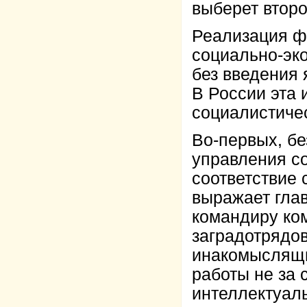
выберет второ
Реализация ф
социально-эк
без введения 
В России эта 
социалистиче
Во-первых, бе
управления с
соответствие
выражает глав
командиру ко
заградотрядов
инакомыслящи
работы не за 
интеллектуал