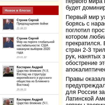
первого мира 
будет доминир
Новое в блогах
Первый мир уж
Строев Сергей
борясь с нар
Предощущение бойни
21.08.23
поглотил прос
котором любил
Строев Сергей
Мир на пороге глобальной
прекратился.
нестабильности: США
стран 2-3 тр
накануне выборов 2020
года
рук, нанятых
23.01.22
обострение эт
Костерин Андрей
апокалиптиче
Царство ближних (Ч.II.
Взгляд на структуру
Правы оказал
европейского и русского
общества из Ближнего
предупреждали
Востока)
25.09.21
для России за
Латинской Аме
Костерин Андрей
Царство ближних (Ч.I.