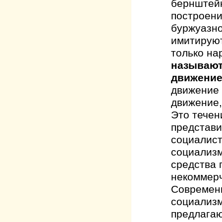
бернштейн
построени
буржуазно
имитируют
только на
называют 
движение 
движение 
движение,
Это течен
представи
социалист
социализм
средства 
некоммерч
Современн
социализм
предлагаю