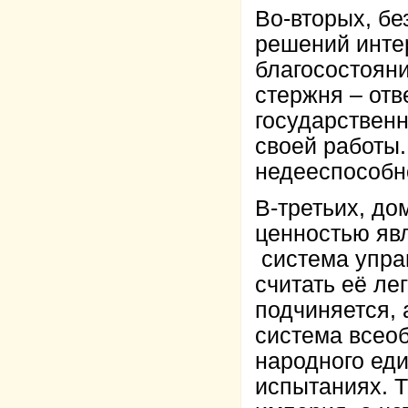
Во-вторых, бе
решений инте
благосостоян
стержня – отв
государственн
своей работы.
недееспособн
В-третьих, д
ценностью яв
система управ
считать её ле
подчиняется, 
система всео
народного еди
испытаниях. Т