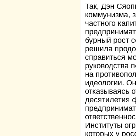
Так, Дэн Сяоп
коммунизма, 
частного капи
предпринимат
бурный рост с
решила продов
справиться м
руководства п
на противопо
идеологии. Он
отказываясь о
десятилетия 
предпринимат
ответственно
Институты огр
которых у рос