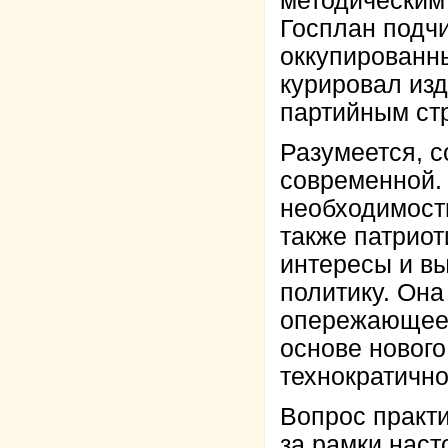
методическим
Госплан подч
оккупированн
курировал изд
партийным ст
Разумеется, 
современной. 
необходимост
также патриот
интересы и в
политику. Она
опережающее 
основе нового
технократично
Вопрос практ
за рамки наст