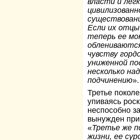
власти и лег
цивилизованн
существовани
Если их отцы
теперь ее мо
облениваются
чувству горд
униженной по
несколько на
подчинению
».
Третье поколе
упиваясь рос
неспособно за
вынужден при
«
Третье же п
жизни, ее сур