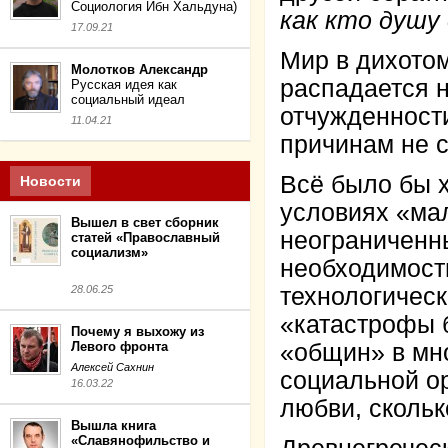
Социология Ибн Хальдуна)
как кто душу
17.09.21
Мир в дихото
Молотков Александр
распадается 
Русская идея как
социальный идеал
отчужденности
11.04.21
причинам не 
Всё было бы 
Новости
условиях «ма
Вышел в свет сборник
неограниченн
статей «Православный
социализм»
необходимость
28.06.25
технологическ
«катастрофы 
Почему я выхожу из
Левого фронта
«общин» в мн
Алексей Сахнин
социальной ор
16.03.22
любви, сколь
Вышла книга
«Славянофильство и