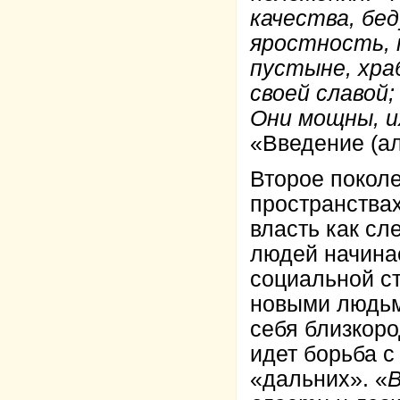
качества, бе
яростность, 
пустыне, хра
своей славой;
Они мощны, и
«
Введение (а
Второе покол
пространствах
власть как сл
людей начинае
социальной ст
новыми людьми
себя близкоро
идет борьба 
«дальних». «
В