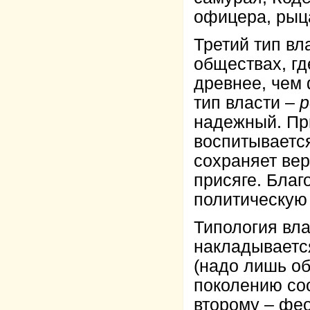
офицера, рыца
Третий тип вл
обществах, гд
древнее, чем 
тип власти –
р
надежный. Пр
воспитывается
сохраняет ве
присяге. Благ
политическую 
Типология вла
накладываетс
(надо лишь об
поколению соо
второму – фео