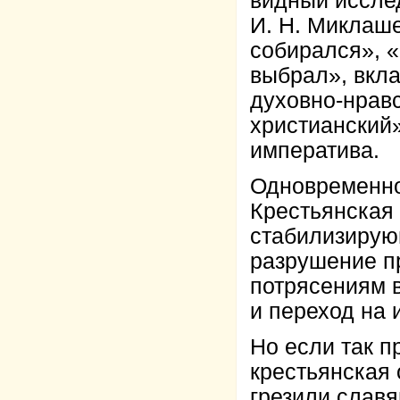
видный иссле
И. Н. Миклаше
собирался», 
выбрал», вкл
духовно-нрав
христианский»
императива.
Одновременно
Крестьянская
стабилизирую
разрушение п
потрясениям в
и переход на 
Но если так п
крестьянская 
грезили слав