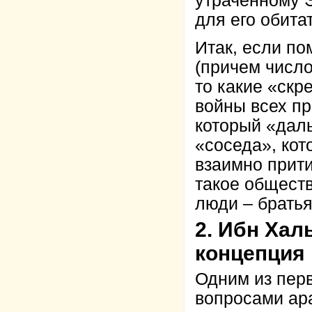
утраченному 
для его обита
Итак, если п
(причем число
то какие «скр
войны всех пр
который «даль
«соседа», кот
взаимно прити
такое обществ
люди – брать
2. Ибн Хал
концепция
Одним из перв
вопросами ар