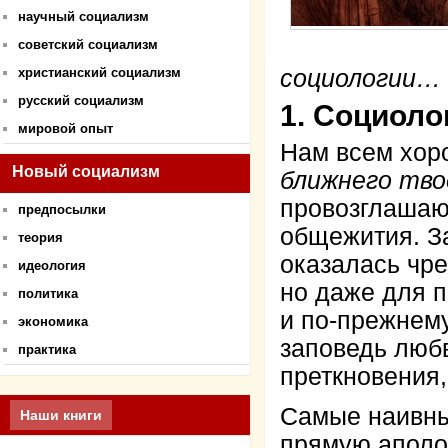
научный социализм
советский социализм
христианский социализм
социологии…
русский социализм
1. Социоло
мировой опыт
Нам всем хоро
Новый социализм
ближнего твое
провозглашаю
предпосылки
общежития. З
теория
оказалась чре
идеология
но даже для п
политика
и по-прежнему
экономика
заповедь люб
практика
преткновения,
Самые наивны
Наши книги
прямую аполо