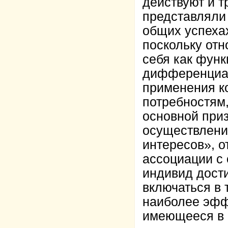
действуют и т
представляли
общих успехах
поскольку отн
себя как функ
дифференциац
применения к
потребностям,
основной приз
осуществлени
интересов», 
ассоциации с
индивид дост
включаться в 
наиболее эфф
имеющееся в 