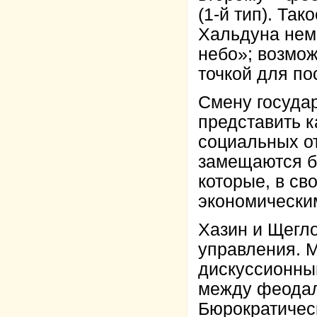
(1-й тип). Та
Хальдуна нем
небо»; возмож
точкой для п
Смену госуда
представить 
социальных о
замещаются б
которые, в с
экономически
Хазин и Щегл
управления. М
дискуссионный
между феодал
Бюрократичес