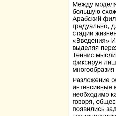
Между моделя
большую схоже
Арабский фил
градуально, д
стадии жизнен
«Введения» И
выделяя пере
Теннис мыслит
фиксируя лиш
многообразия 
Разложение о
интенсивные 
необходимо ка
говоря, общес
появились зад