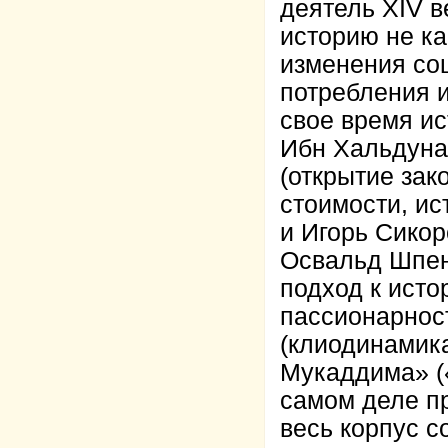
деятель XIV 
историю не ка
изменения со
потребления 
свое время и
Ибн Хальдуна
(открытие зак
стоимости, и
и Игорь Сикор
Освальд Шпен
подход к исто
пассионарност
(клиодинамика
Мукаддима» («
самом деле пр
весь корпус 