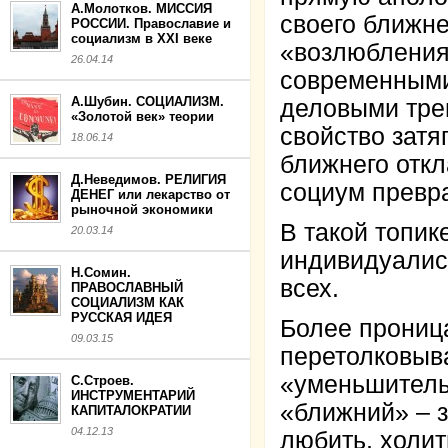
А.Молотков. МИССИЯ
своего ближне
РОССИИ. Православие и
социализм в XXI веке
«возлюбления
26.04.14
современными
А.Шубин. СОЦИАЛИЗМ.
деловыми трен
«Золотой век» теории
свойство затя
18.06.14
ближнего откл
Д.Неведимов. РЕЛИГИЯ
социум превр
ДЕНЕГ или лекарство от
рыночной экономики
В такой топик
20.03.14
индивидуалист
Н.Сомин.
всех.
ПРАВОСЛАВНЫЙ
СОЦИАЛИЗМ КАК
РУССКАЯ ИДЕЯ
Более прониц
09.03.15
перетолковыва
«уменьшитель
С.Строев.
ИНСТРУМЕНТАРИЙ
«ближний» – з
КАПИТАЛОКРАТИИ
04.12.13
любить, холит