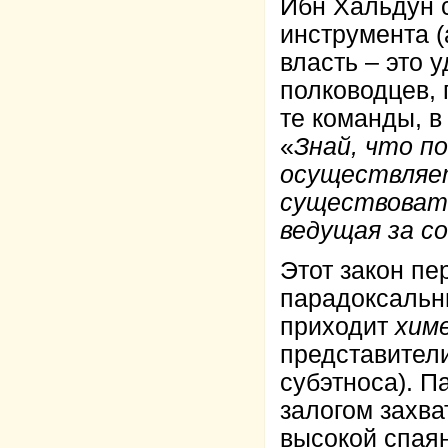
Ибн Хальдун 
инструмента (
власть – это 
полководцев, 
те команды, в
«
Знай, что п
осуществляет
существовать
ведущая за со
Этот закон пе
парадоксальны
приходит
хим
представител
субэтноса). П
залогом захва
высокой спаян