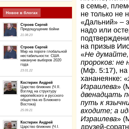
в семье, плем
не только не 
Новое в блогах
«Дальний» – эт
Строев Сергей
надо или осте
Предощущение бойни
21.08.23
подтверждени
на призыв Иис
Строев Сергей
Мир на пороге глобальной
«
Не думайте
нестабильности: США
накануне выборов 2020
пророков
: не
года
(Мф. 5:17), н
23.01.22
хананеянке: «
Костерин Андрей
Израилева
» (
Царство ближних (Ч.II.
Взгляд на структуру
двенадцать по
европейского и русского
общества из Ближнего
путь к язычни
Востока)
входите
; а и
25.09.21
Израилева
» (
Костерин Андрей
друзей-соратн
Царство ближних (Ч.I.