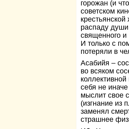
горожан (и чт
советском кин
крестьянской
распаду души 
священного и 
И только с по
потеряли в че
Асабийя – со
во всяком сос
коллективной
себя не иначе 
мыслит свое 
(изгнание из 
заменял смер
страшнее физ