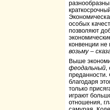
разнообразны
краткосрочный
Экономическая
особых качест
позволяют доб
экономически
конвенции не 
возьму – сказ
Выше экономич
феодальный
,
преданности.
благодаря это
только присяг
играют больш
отношения, гл
самурая, Коде