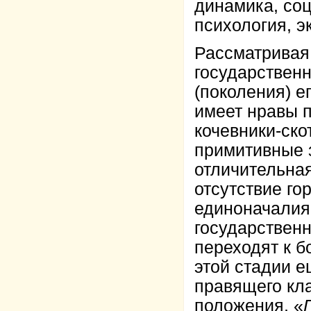
динамика, соц
психология, э
Рассматривая
государственн
(поколения) е
имеет нравы п
кочевники-ско
примитивные 
отличительная
отсутствие го
единоначалия
государственн
переходят к 
этой стадии е
правящего кл
положения. «