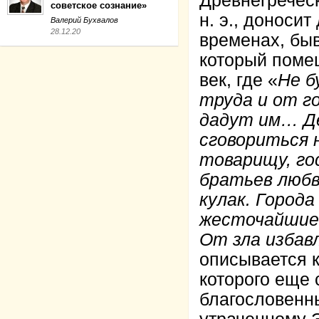
Древнегреческ
советское сознание»
н. э., доноси
Валерий Бухвалов
28.12.20
временах, быв
который помещ
век, где «
Не б
труда и от г
дадут им… Де
сговориться 
товарищу, го
братьев любв
кулак. Город
жесточайшие,
От зла избав
описывается к
которого еще 
благословенны