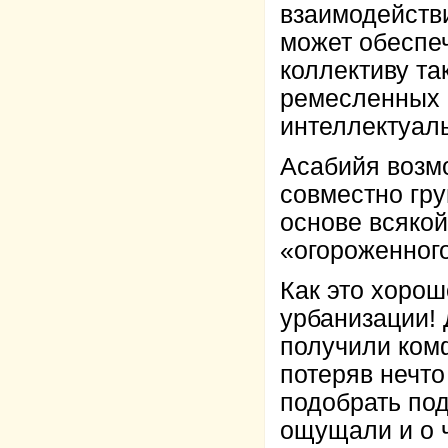
взаимодейств
может обеспеч
коллективу т
ремесленных 
интеллектуал
Асабийя возм
совместно гру
основе всякой
«огороженного
Как это хорош
урбанизации! 
получили ком
потеряв нечто
подобрать под
ощущали и о 