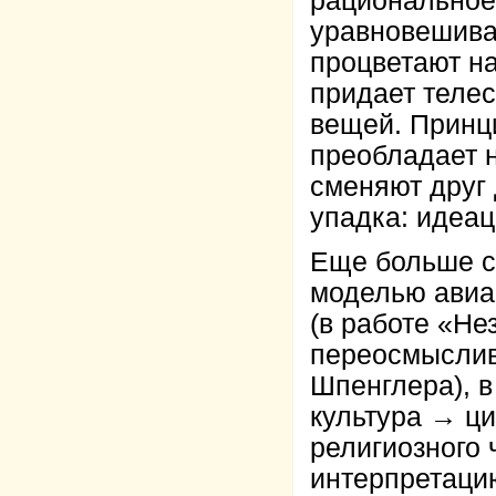
рациональное
уравновешива
процветают на
придает телес
вещей. Принц
преобладает 
сменяют друг 
упадка: идеа
Еще больше с
моделью авиак
(в работе «Не
переосмыслив
Шпенглера), 
культура → ц
религиозного 
интерпретацию