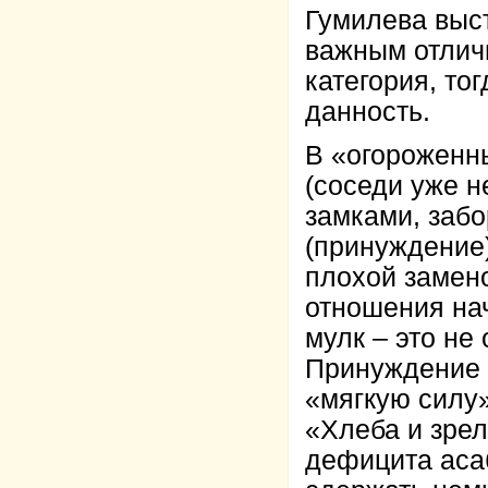
Гумилева выст
важным отличи
категория, то
данность.
В «огороженн
(соседи уже н
замками, заб
(принуждение)
плохой замен
отношения на
мулк – это не
Принуждение 
«мягкую силу»
«Хлеба и зрел
дефицита аса