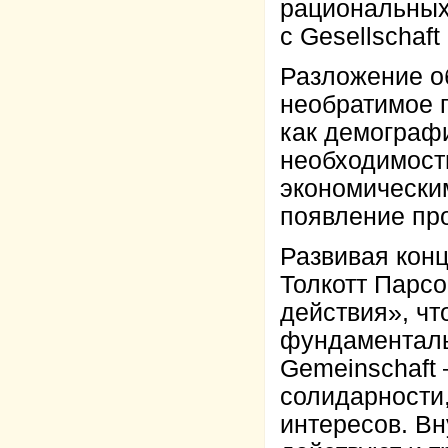
рациональных
с Gesellschaft
Разложение о
необратимое 
как демограф
необходимость
экономически
появление пр
Развивая кон
Толкотт Парсо
действия», чт
фундаменталь
Gemeinschaft 
солидарности
интересов. В