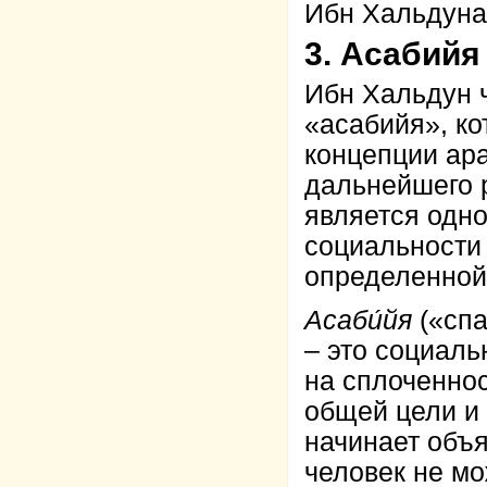
Ибн Хальдуна,
3. Асабийя
Ибн Хальдун ч
«асабийя», к
концепции ара
дальнейшего 
является одн
социальности 
определенной
Асаби
́йя
(«спа
– это социаль
на сплоченнос
общей цели и
начинает объя
человек не мо