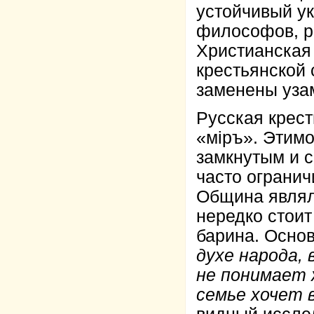
устойчивый у
философов, р
Христианская
крестьянской 
заменены узам
Русская крес
«мiръ». Этимо
замкнутым и 
часто огранич
Община являла
нередко стоит
барина. Осно
духе народа, 
не понимает 
семье хочет 