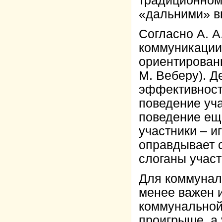
традиционном
«дальними» в
Согласно А. 
коммуникации
ориентирован
М. Веберу). Д
эффективност
поведение уча
поведение ещ
участники – и
оправдывает с
слоганы участ
Для коммуналь
менее важен 
коммунальной 
проигрыше, а 