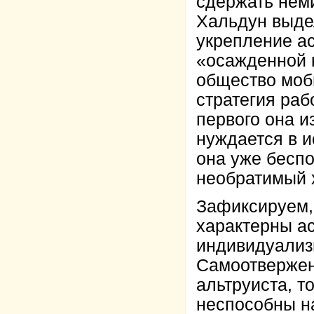
сдержать нем
Хальдун выдел
укрепление ас
«осажденной к
общество моб
стратегия раб
первого она и
нуждается в и
она уже бесп
необратимый х
Зафиксируем,
характерны ас
индивидуализ
Самоотвержен
альтруиста, т
неспособны на