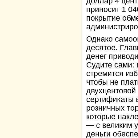
доллар 4 цент
приносит 1 04
покрытие обме
администриро
Однако самоо
десятое. Гла
денег приводи
Судите сами:
стремится изб
чтобы не пла
двухцентовой 
сертификаты 
розничных тор
которые накл
— с великим 
деньги обесп