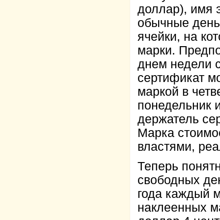
доллар), имя 
обычные день
ячейки, на к
марки. Предп
днем недели с
сертификат м
маркой в четве
понедельник и
держатель сер
Марка стоимо
властями, ре
Теперь понятн
свободных ден
года каждый 
наклеенных ма