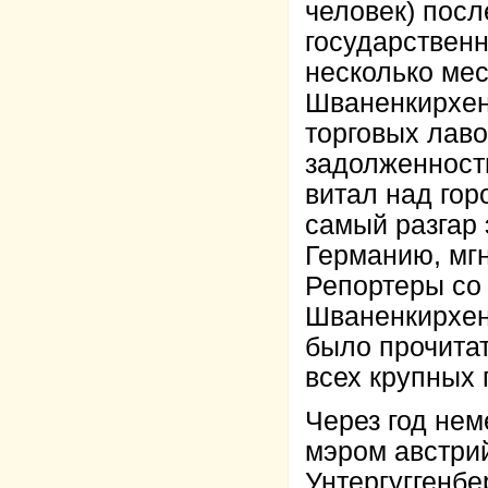
человек) посл
государственн
несколько ме
Шваненкирхен
торговых лаво
задолженности
витал над гор
самый разгар
Германию, мгн
Репортеры со 
Шваненкирхен
было прочита
всех крупных 
Через год не
мэром австри
Унтергуггенбе