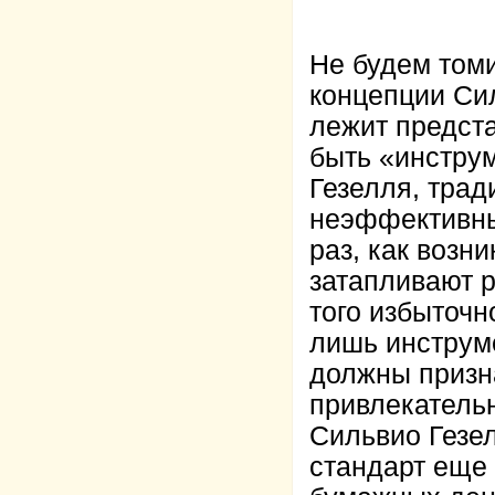
Не будем том
концепции Сил
лежит предста
быть «инстру
Гезелля, тра
неэффективны,
раз, как возн
затапливают р
того избыточ
лишь инструм
должны призн
привлекательн
Сильвио Гезел
стандарт еще