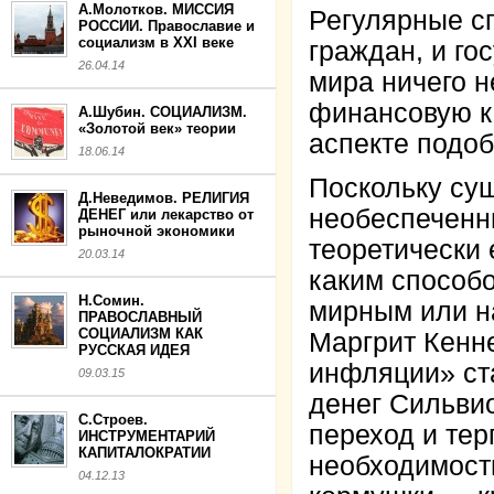
А.Молотков. МИССИЯ
Регулярные с
РОССИИ. Православие и
социализм в XXI веке
граждан, и го
26.04.14
мира ничего н
финансовую к
А.Шубин. СОЦИАЛИЗМ.
«Золотой век» теории
аспекте подоб
18.06.14
Поскольку су
Д.Неведимов. РЕЛИГИЯ
необеспеченны
ДЕНЕГ или лекарство от
рыночной экономики
теоретически 
20.03.14
каким способ
Н.Сомин.
мирным или н
ПРАВОСЛАВНЫЙ
СОЦИАЛИЗМ КАК
Маргрит Кенне
РУССКАЯ ИДЕЯ
инфляции»
ст
09.03.15
денег Сильвио
С.Строев.
переход и те
ИНСТРУМЕНТАРИЙ
КАПИТАЛОКРАТИИ
необходимости
04.12.13