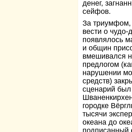
денег, загнан
сейфов.
За триумфом, 
вести о чудо-
появлялось м
и общин прис
вмешивался н
предлогом (ка
нарушении мо
средств) закр
сценарий был 
Шваненкирхен
городке Вёргл
тысячи экспе
океана до ок
подписанный 