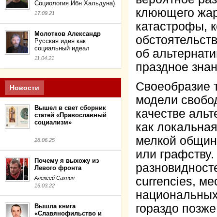
Социология Ибн Хальдуна)
клюющего жар
17.09.21
катастрофы, к
Молотков Александр
обстоятельств
Русская идея как
социальный идеал
об альтернат
11.04.21
праздное знан
Своеобразие т
Новости
модели свобод
Вышел в свет сборник
качестве альт
статей «Православный
социализм»
как локальная
мелкой общине
28.06.25
или графству
Почему я выхожу из
разновидносте
Левого фронта
Алексей Сахнин
currencies, м
16.03.22
национальных
гораздо позже
Вышла книга
«Славянофильство и