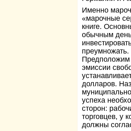
Именно мароч
«марочные се
книге. Основн
обычным деньг
инвестировать
преумножать.
Предположим 
эмиссии свобо
устанавливает
долларов. На
муниципальног
успеха необх
сторон: рабоч
торговцев, у 
должны согла