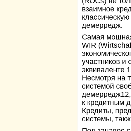
(ROCs) не тол
взаимное кред
классическую
демерредж.
Самая мощная
WIR (Wirtscha
экономическог
участников и
эквиваленте 1
Несмотря на т
системой своб
демерредж12,
к кредитным де
Кредиты, пре
системы, так
Под занавес с