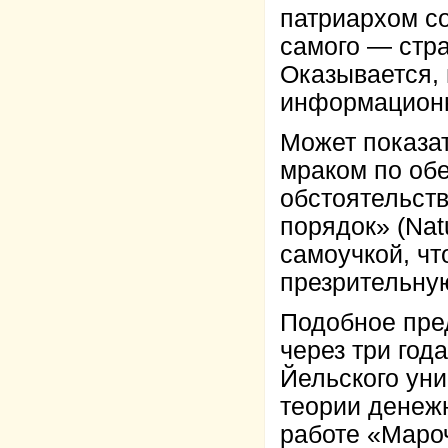
патриархом с
самого — стр
Оказывается, 
информационн
Может показат
мраком по обе
обстоятельств
порядок» (Natu
самоучкой, ч
презрительну
Подобное пред
через три год
Йельского уни
теории денеж
работе «Маро