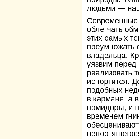
людьми — нас
Современные 
облегчать обм
этих самых то
преумножать с
владельца. Кр
уязвим перед
реализовать т
испортится. Д
подобных недо
в кармане, а в
помидоры, и 
временем гнию
обесценивают
непортящегося