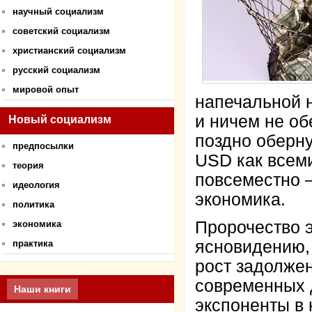
научный социализм
советский социализм
христианский социализм
русский социализм
мировой опыт
напечальной 
и ничем не о
Новый социализм
поздно оберну
предпосылки
USD как всем
теория
повсеместно 
идеология
экономика.
политика
Пророчество э
экономика
ясновидению,
практика
рост задолже
современных д
Наши книги
экспоненты в