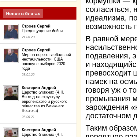
кормушки — кр
согласиться, 
Новое в блогах
идеализма, по
возможность п
Строев Сергей
Предощущение бойни
В равной мер
21.08.23
насильственн
Строев Сергей
подавления, 
Мир на пороге глобальной
нестабильности: США
и находящийся
накануне выборов 2020
года
превосходит 
23.01.22
намек на осм
Костерин Андрей
говоря уж о т
Царство ближних (Ч.II.
Взгляд на структуру
промывания м
европейского и русского
зарождения «
общества из Ближнего
Востока)
достаточном 
25.09.21
Таким образом
Костерин Андрей
Царство ближних (Ч.I.
вероятное раз