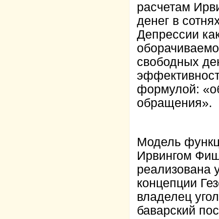
расчетам Ирв
денег в сотня
Депрессии как
оборачиваемо
свободных ден
эффективности
формулой: «о
обращения».
Модель функц
Ирвингом Фиш
реализована 
концепции Гез
владелец уго
баварский пос