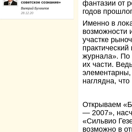
фантазии от р
советское сознание»
Валерий Бухвалов
годов прошлог
28.12.20
Именно в лока
возможности 
участке рыно
практический 
журнала». По
их части. Вед
элементарны,
наглядна, что
Открываем «Б
— 2007», нас
«Сильвио Гез
возможно в о