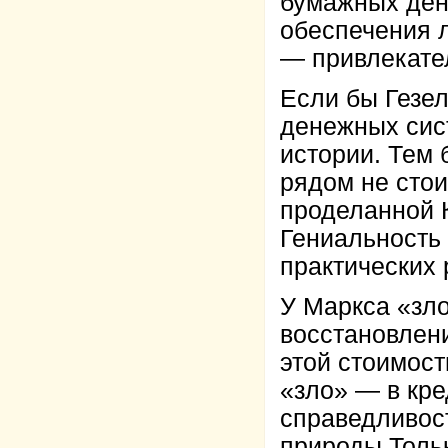
бумажных дене
обеспечения 
— привлекате
Если бы Гезе
денежных сист
истории. Тем 
рядом не стои
проделанной 
Гениальность 
практических
У Маркса «зло
восстановлен
этой стоимост
«зло» — в кре
справедливос
природы.Тольк