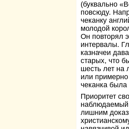
(буквально «В
повсюду. Напр
чеканку англи
молодой корол
Он повторял э
интервалы. Гл
казначеи дава
старых, что б
шесть лет на 
или примерно 
чеканка была
Приоритет св
наблюдаемый 
лишним доказ
христианском
навязчивой и