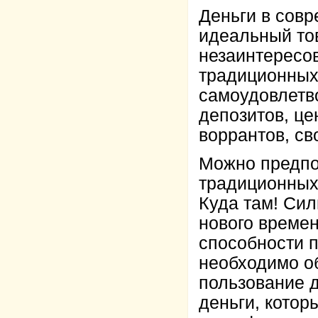
Деньги в сов
идеальный тов
незаинтересо
традиционных 
самоудовлетв
депозитов, це
воррантов, св
Можно предпол
традиционных 
Куда там! Си
нового времен
способности п
необходимо о
пользование д
деньги, котор