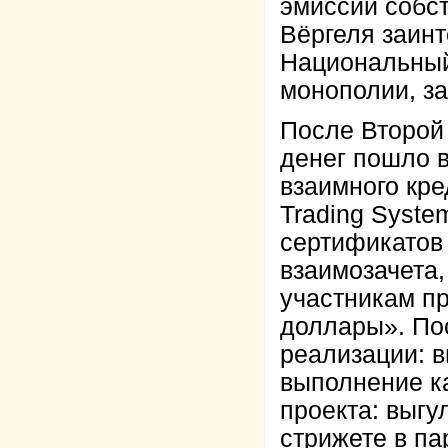
эмиссии собс
Вёргеля заин
Национальный 
монополии, за
После Второй
денег пошло 
взаимного кре
Trading Syste
сертификатов
взаимозачета,
участникам пр
доллары». По
реализации: в
выполнение ка
проекта: выгу
стрижете в па