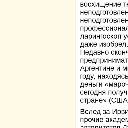
восхищение т
неподготовлен
неподготовле
профессионал
ларингоскоп 
даже изобрел
Недавно скон
предпринимат
Аргентине и м
году, находяс
деньги «маро
сегодня полу
стране» (США 
Вслед за Ирв
прочие академ
авторитетов Д