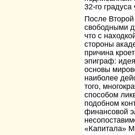
32-го градуса 
После Второй 
свободными д
что с находко
стороны акаде
причина кроет
эпиграф: идея
основы миров
наиболее дей
того, многокр
способом ликв
подобном конт
финансовой эл
несопоставимо
«Капитала» М