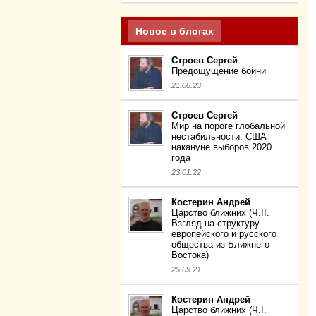
Новое в блогах
Строев Сергей
Предощущение бойни
21.08.23
Строев Сергей
Мир на пороге глобальной
нестабильности: США
накануне выборов 2020
года
23.01.22
Костерин Андрей
Царство ближних (Ч.II.
Взгляд на структуру
европейского и русского
общества из Ближнего
Востока)
25.09.21
Костерин Андрей
Царство ближних (Ч.I.