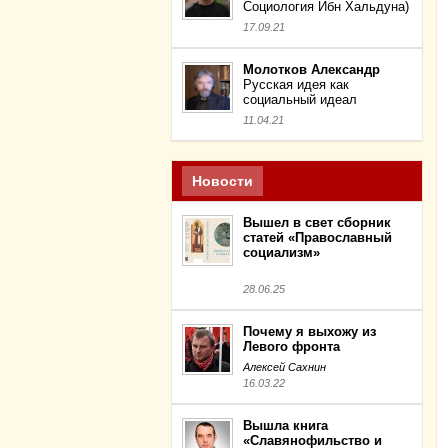
Социология Ибн Хальдуна)
17.09.21
Молотков Александр
Русская идея как
социальный идеал
11.04.21
Новости
Вышел в свет сборник
статей «Православный
социализм»
28.06.25
Почему я выхожу из
Левого фронта
Алексей Сахнин
16.03.22
Вышла книга
«Славянофильство и