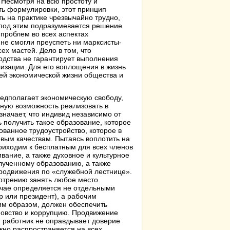
 Несмотря на всю простоту и
ть формулировки, этот принцип
ь на практике чрезвычайно трудно,
 под этим подразумевается решение
проблем во всех аспектах
 не смогли преуспеть ни марксисты-
х мастей. Дело в том, что
одства не гарантирует выполнения
изации. Для его воплощения в жизнь
ей экономической жизни общества и
едполагает экономическую свободу,
ную возможность реализовать в
значает, что индивид независимо от
ь получить такое образование, которое
ованное трудоустройство, которое в
вым качествам. Пытаясь воплотить на
риходим к бесплатным для всех членов
ание, а также духовное и культурное
лученному образованию, а также
родвижения по «служебной лестнице».
мотрению занять любое место.
чае определяется не отдельными
р или президент), а рабочим
им образом, должен обеспечить
умовство и коррупцию. Продвижение
и работник не оправдывает доверие
жно распространяется на всех,