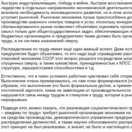
быструю индустриализацию, победу в войне, быстрое восстановле
лидерство в отдельных направлениях экономической деятельност
возникла необходимость инновационного развития, но в этом асп
уступает рыночной. Рыночная экономика лучше приспособлена дл
производстве широкого спектра товаров и услуг, поскольку конкур
сбалансированного рынка позволяют объективно оценивать прои
смысл только для общегосударственных задач, обеспечивающих и
бюджетных организациях и предприятиях также должен быть орга
труда, а не система назначений сверху.
Распределение по труду имеет ещё один важный аспект. Даже ес
предприятия будет объективен, то его надо ещё справедливо рас
плановой экономике СССР этот вопрос решался посредством штатн
спущенных сверху, а также кумовством, принадлежностью к КПСС 
структуре, карьеристскими способностями и т.д.
Естественно, что в таких условиях работник чувствовал себя оторв
Выполнение плана премировалось, но сам план формировался (н
образом, что выполнение его было формальным делом, а премия
постоянной зарплате, никак не зависящим от производительности
нарушается связь между трудом и стимулом к труду, которая в ры
неразрывная.
Подводя итог, можно сказать, что реализация социалистического 
– каждому по труду» требует рыночной организации экономики н
на средства производства, демократического управления предпри
распределения должностей, а также научно обоснованного распре
этот принцип не был реализован, а значит, не было и настоящего