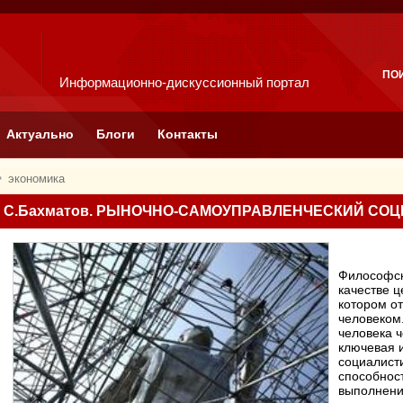
ПО
Информационно-дискуссионный портал
Актуально
Блоги
Контакты
экономика
С.Бахматов. РЫНОЧНО-САМОУПРАВЛЕНЧЕСКИЙ СОЦ
Философск
качестве ц
котором от
человеком.
человека 
ключевая 
социалисти
способност
выполнени