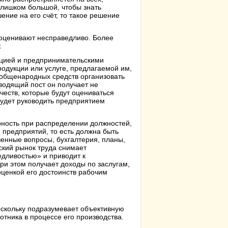
слишком большой, чтобы знать
ние на его счёт, то такое решение
о оценивают несправедливо. Более
.
ацией и предпринимательскими
одукции или услуге, предлагаемой им,
 общенародных средств организовать
оводящий пост он получает не
ачеств, которые будут оцениваться
будет руководить предприятием
ность при распределении должностей,
 предприятий, то есть должна быть
енные вопросы, бухгалтерия, планы,
ский рынок труда снимает
дливостью» и приводит к
и этом получает доходы по заслугам,
оценкой его достоинств рабочим
оскольку подразумевает объективную
отника в процессе его производства.