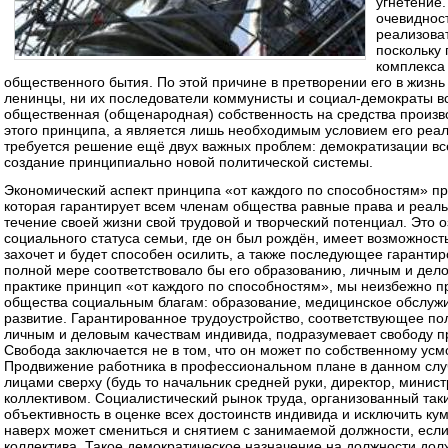
угнетение.
очевиднос
реализоват
поскольку
комплекса 
общественного бытия. По этой причине в претворении его в жизнь
ленинцы, ни их последователи коммунисты и социал-демократы все
общественная (общенародная) собственность на средства произв
этого принципа, а является лишь необходимым условием его реал
требуется решение ещё двух важных проблем: демократизации вс
создание принципиально новой политической системы.
Экономический аспект принципа «от каждого по способностям» пр
которая гарантирует всем членам общества равные права и реаль
течение своей жизни свой трудовой и творческий потенциал. Это о
социального статуса семьи, где он был рождён, имеет возможност
захочет и будет способен осилить, а также последующее гарантир
полной мере соответствовало бы его образованию, личным и дело
практике принцип «от каждого по способностям», мы неизбежно п
общества социальным благам: образование, медицинское обслужив
развитие. Гарантированное трудоустройство, соответствующее по
личным и деловым качествам индивида, подразумевает свободу п
Свобода заключается не в том, что он может по собственному ус
Продвижение работника в профессиональном плане в данном слу
лицами сверху (будь то начальник средней руки, директор, минист
коллективом. Социалистический рынок труда, организованный так
объективность в оценке всех достоинств индивида и исключить к
наверх может смениться и снятием с занимаемой должности, есл
коллектива. Такое демократическое назначение на должности дол