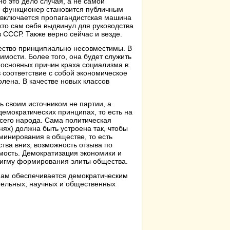
но это дело случая, а не самой
ый функционер становится публичным
е включается пропагандистская машина
кто сам себя выдвинул для руководства
 СССР. Также верно сейчас и везде.
щество принципиально несовместимы. В
мости. Более того, она будет служить
 основных причин краха социализма в
 соответствие с собой экономическое
лена. В качестве новых классов
 своим источником не партии, а
мократических принципах, то есть на
сего народа. Сама политическая
нях) должна быть устроена так, чтобы
минирования в обществе, то есть
ства вниз, возможность отзыва по
мость. Демократизация экономики и
дигму формирования элиты общества.
нам обеспечивается демократическим
ательных, научных и общественных