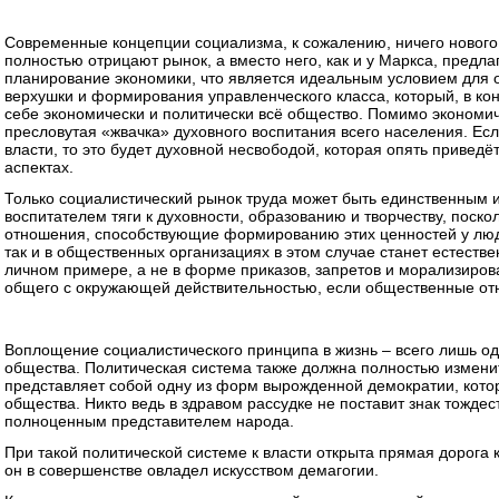
Современные концепции социализма, к сожалению, ничего нового 
полностью отрицают рынок, а вместо него, как и у Маркса, предл
планирование экономики, что является идеальным условием для
верхушки и формирования управленческого класса, который, в ко
себе экономически и политически всё общество. Помимо экономич
пресловутая «жвачка» духовного воспитания всего населения. Ес
власти, то это будет духовной несвободой, которая опять привед
аспектах.
Только социалистический рынок труда может быть единственным и
воспитателем тяги к духовности, образованию и творчеству, поск
отношения, способствующие формированию этих ценностей у люде
так и в общественных организациях в этом случае станет естест
личном примере, а не в форме приказов, запретов и морализиров
общего с окружающей действительностью, если общественные от
Воплощение социалистического принципа в жизнь – всего лишь од
общества. Политическая система также должна полностью измени
представляет собой одну из форм вырожденной демократии, кото
общества. Никто ведь в здравом рассудке не поставит знак тожд
полноценным представителем народа.
При такой политической системе к власти открыта прямая дорога ка
он в совершенстве овладел искусством демагогии.