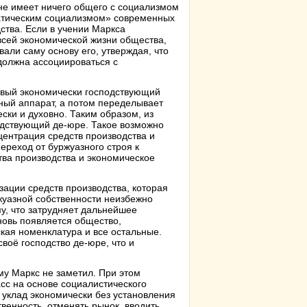
не имеет ничего общего с социализмом
кратическим социализмом» современных
ства. Если в учении Маркса
всей экономической жизни общества,
али саму основу его, утверждая, что
должна ассоциироваться с
овый экономически господствующий
нный аппарат, а потом переделывает
ски и духовно. Таким образом, из
одствующий де-юре. Такое возможно
центрация средств производства и
ереход от буржуазного строя к
ства производства и экономическое
ации средств производства, которая
жуазной собственности неизбежно
му, что затрудняет дальнейшее
новь появляется общество,
кая номенклатура и все остальные.
воё господство де-юре, что и
му Маркс не заметил. При этом
асс на основе социалистического
 уклад экономически без установления
твенность, отменять рынок, вводить