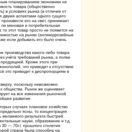
нным планированием экономики не
оимость товара (общественно
) в условиях рынка (в отличие от
я двумя аспектами одного сущего
 произвести его на свет, принимает
т ли меновая и потребительная
т, то этот товар просто не появится на
тоимостью на рынке (антикоррозийные
аже если добывать его было очень
е производства какого-либо товара
з учёта требований рынка, а полки
 продукцией. Кроме этого при
онополий, что приводит к отсутствию
сё это приводит к диспропорциям в
сверху, поскольку невозможно
х общества. Рынок же оценивает
ирует на все изменения рыночной
ейшее развитие.
оторых случаях плановое хозяйство
 предельно ясны, то концентрация
 желаемого результата быстрей.
тальные науки, образование и т.д.
30 — 70г.г. прошлого столетия
орой страна была способна на