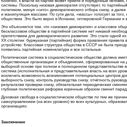
Конечно, к власти из партии может прийти и порядочный человек, 
системы. Поскольку низовая демократия отсутствует, то партийн
политиком, минуя «сито» демократического отбора снизу, а дале
и манипуляция массами. По сути дела, «массы» голосует за того, 
обществом. Это было верно в Испании, гитлеровской Германии и в
Это объясняется тем, что «низовая демократия» и классовое об
бесклассовом обществе в партийной системе нет никакой необходи
препятствием для демократического развития. Это стало одной из
XX столетии: буржуазная (партийная) форма правления привела в
устройство. Классовая структура общества в СССР не была преодо
появились партийная номенклатура и все остальные.
Политическая система в социалистическом обществе должна иметь
общественные организации и объединения, сформированные на де
выборной основе при полном и полноценном представительстве в
система (исполнительная и представительная власть на всех уров
исключить возможность возникновения потенциальных центров до
выборность снизу, контроль руководства снизу, отчётность руковод
результатам проверки снизу, обязательная периодическая сменяе
глубокая политическая реформа коренным образом сменит пара
Духовная свобода в социалистическом обществе по тем же причи
самоуправлением (на всех уровнях) во всех культурных, образов
организациях.
Заключение