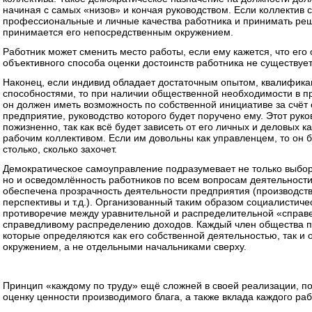
начиная с самых «низов» и кончая руководством. Если коллектив 
профессиональные и личные качества работника и принимать реше
принимается его непосредственным окружением.
Работник может сменить место работы, если ему кажется, что ег
объективного способа оценки достоинств работника не существует
Наконец, если индивид обладает достаточным опытом, квалифик
способностями, то при наличии общественной необходимости в пр
он должен иметь возможность по собственной инициативе за счёт
предприятие, руководство которого будет поручено ему. Этот рук
пожизненно, так как всё будет зависеть от его личных и деловых к
рабочим коллективом. Если им довольны как управленцем, то он 
столько, сколько захочет.
Демократическое самоуправление подразумевает не только выбор
но и осведомлённость работников по всем вопросам деятельности
обеспечена прозрачность деятельности предприятия (производств
перспективы и т.д.). Организованный таким образом социалистиче
противоречие между уравнительной и распределительной «справе
справедливому распределению доходов. Каждый член общества пр
которые определяются как его собственной деятельностью, так и 
окружением, а не отдельными начальниками сверху.
Принцип «каждому по труду» ещё сложней в своей реализации, п
оценку ценности производимого блага, а также вклада каждого раб