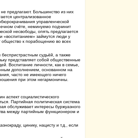
не предлагают. Большинство из них
агается централизованное
 обюрокрачивания управленческой
нечном счёте, неминуемо подчинит
еской несвободы, опять предлагается
ли «воспитанием» займутся люди у
ёт общество к порабощению во всех
 беспристрастным судьёй, а также
ольку представляет собой общественные
й. Воспитание личности, как в семье,
венным дополнением, основанном на
ания, часто не имеющего ничего
ношения при этом негармоничны.
ин аспект социалистического
ться. Партийная политическая система
рая обслуживает интересы буржуазного
ества между партийным функционером и
знокраду, цинику, нацисту и т.д., если