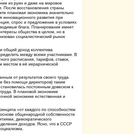
ние из руин и даже на мировое
и. После восстановления страны
екте плановая экономика значительно
я инновационного развития при
енция, спрос и предложение в условиях
зводимые блага. Планирование имеет
нтересы общества в целом, но в
низован социалистический рынок
ли общий доход коллектива
пределить между всеми участниками. В
ого расписания, тарифов, ставок,
и местом в её иерархической
анным от результатов своего труда.
е без помощи директоров) таким
 становилась постоянным довеском к
 труда. В плановой экономике
ночной экономике естественная и
принципа «от каждого по способностям
а основе общенародной собственности
ятиями, демократического
деления доходов. Ясно, что в СССР
 социализма.