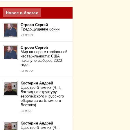
Новое в блогах
Строев Сергей
Предощущение бойни
21.08.23
Строев Сергей
Мир на пороге глобальной
нестабильности: США
накануне выборов 2020
года
23.01.22
Костерин Андрей
Царство ближних (Ч.II.
Взгляд на структуру
европейского и русского
общества из Ближнего
Востока)
25.09.21
Костерин Андрей
Царство ближних (Ч.I.