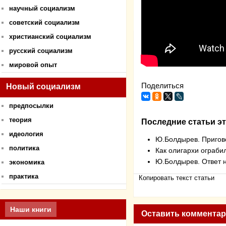
научный социализм
советский социализм
христианский социализм
русский социализм
мировой опыт
Поделиться
Новый социализм
предпосылки
теория
Последние статьи эт
идеология
Ю.Болдырев. Пригов
политика
Как олигархи ограби
Ю.Болдырев. Ответ н
экономика
практика
Копировать текст статьи
Наши книги
Оставить коммента