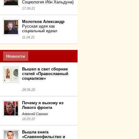
Социология Ибн Хальдуна)
17.09.21
Молотков Александр
Русская идея как
социальный идеал
11.04.21
Новости
Вышел в свет сборник
статей «Православный
социализм»
28.06.25
Почему я выхожу из
Левого фронта
Алексей Сахнин
16.03.22
Вышла книга
«Славянофильство и