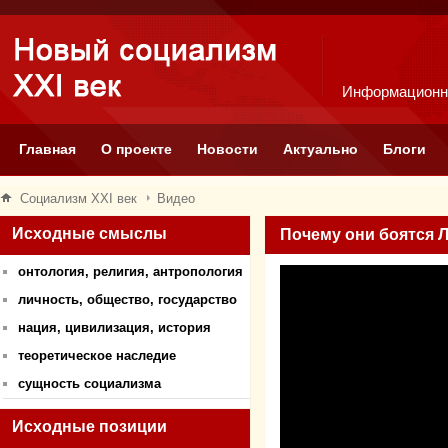
Информационн
Главная
О проекте
Новости
Актуально
Блоги
Социализм XXI век
Видео
Исходные смыслы
Почему они боятся 
онтология, религия, антропология
личность, общество, государство
нация, цивилизация, история
теоретическое наследие
сущность социализма
Исходные позиции