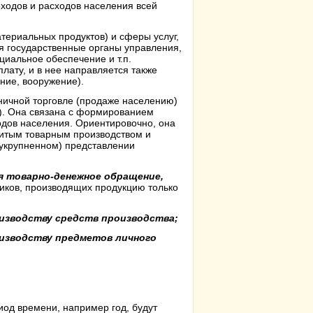
ходов и расходов населения всей
териальных продуктов) и сферы услуг,
 государственные органы управления,
иальное обеспечение и т.п.
лату, и в нее направляется также
ние, вооружение).
ничной торговле (продаже населению)
г). Она связана с формированием
дов населения. Ориентировочно, она
звитым товарным производством и
укрупненном) представлении
я товарно-денежное обращение,
ников, производящих продукцию только
изводству средств производства;
изводству предметов личного
иод времени, например год, будут