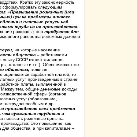
водствах. Кратко эту закономерность
о сформулировать следующим
зом:
«Превышение розничных (или
чных) цен на предметы личного
ебления и платные услуги над
атами труда на их производство».
шение розничных цен
требуется для
имерного равенства денежных доходов
слуги,
на которые население
части общества –
работниками
по опыту СССР входят жилищно-
ры, столовые и т.п.). Обеспечивают же
его общества,
включая
е оценивается заработной платой, то
латных услуг, произведенных в стране
аработной платы, выплаченной в
д. Между тем, общие денежные доходы
роизводственной сферы (органов
латных услуг (образование,
м, нетрудоспособным и др.
на производство всех предметов
, чем суммарные трудовые и
ся повысить розничные цены на
 производства. Это повышение, как
 для общества, а при капитализме –