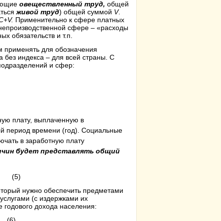
ляющие
овеществленный труд,
общей
аться
живой труд
) общей суммой
V
.
C
+
V
.
Применительно к сфере платных
к непроизводственной сфере – «расходы
х обязательств и т.п.
ем применять для обозначения
 без индекса – для всей страны. С
подразделений и сфер:
)
ую плату, выплаченную в
й период времени (год). Социальные
лючать в заработную плату
ичин будет представлять общий
 .
(5)
оторый нужно обеспечить предметами
 услугами (с издержками их
е годового дохода населения:
)