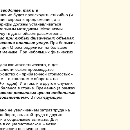
зводстве, так и в
шение будет происходить стихийно (и
ния спроса и предложения, а в
тарифы должны устанавливаться
ециальным методикам. Механизмы
будут в дальнейшем рассмотрены
мо при любых физических объемах
вления платных услуг.
При больших
х цен
M
распределится на большее
ет меньше. При небольших физических
ля капиталистического, и для
италистическом производстве
ходство с «прибавочной стоимостью»
ом – с «налогом с оборота» на
 годов). И в том, и в другом случаях
аланса в стране. Временно (в рамках
ышение розничных цен на отдельные
 повышением».
В последующем
но не увеличением затрат труда на
аоборот, оплатой труда в других
ги и социальные выплаты. Для
а в социалистическом – четко
еличения розничных цен.