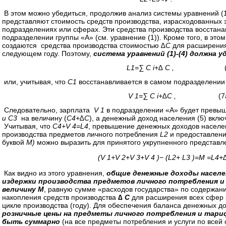
В этом можно убедиться, продолжив анализ системы уравнений (1
представляют стоимость средств производства, израсходованных 
подразделениях или сферах. Эти средства производства восстана
подразделении группы «А» (см. уравнение (1)). Кроме того, в это
создаются средства производства стоимостью
∆C
для расширения 
следующем году. Поэтому,
система уравнений (1)-(4) должна 
L1=∑ C i+∆ C ,
(7 
или, учитывая, что
C1
восстанавливается в самом подразделении
V 1=∑ C i+∆C ,
(7а 
Следовательно, зарплата
V 1
в подразделении «А» будет превыш
и C3
на величину (
C4+∆C
), а денежный доход населения (5) вкл
Учитывая, что
C4+V 4=L4
, превышение денежных доходов насел
производства предметов личного потребления
L2
и предоставлени
буквой
M
)
можно выразить для принятого укрупненного представ
(V 1+V 2+V 3+V 4 )− (L2+ L3 )=М =L4+
Как видно из этого уравнения,
общие денежные доходы насел
издержки производства предметов личного потребления и
величину М
, равную сумме «расходов государства» по содержа
накопления средств производства
∆ C
для расширения всех сфер
цикле производства (году). Для обеспечения баланса денежных д
розничные цены на предметы личного потребления и тари
быть суммарно
(на все предметы потребления и услуги по всей