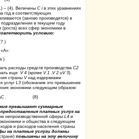
) – (4). Величины
C i
в этих уравнениях
за год в соответствующих
вливаются (заново производятся) в
м подразделении в текущем году
(роста) всех сфер экономики в
удовлетворить условию:
)
 «А»:
)
ать расходы средств производства
C2
ючать еще
V 4
(кроме
V 1 ,V 2 иV
3
).
ения страны
V
над издержками
я услуг
L3
(обозначим это превышение
ления экономики следующим образом:
∆C .
(8)
ения превышают суммарные
 предоставления платных услуг на
нию непроизводственной сферы
L4
и
 экономики и общества в следующем
оходов и расходов населения страны
фы на платные услуги должны
 стране)
повышены на эту величину