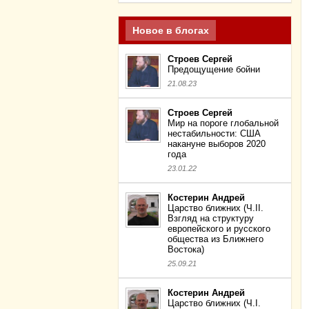
Новое в блогах
Строев Сергей
Предощущение бойни
21.08.23
Строев Сергей
Мир на пороге глобальной
нестабильности: США
накануне выборов 2020
года
23.01.22
Костерин Андрей
Царство ближних (Ч.II.
Взгляд на структуру
европейского и русского
общества из Ближнего
Востока)
25.09.21
Костерин Андрей
Царство ближних (Ч.I.