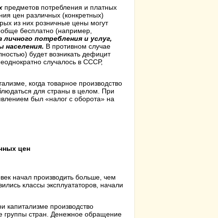
х
предметов потребления и платных
ния цен различных (конкретных)
рых из них розничные цены могут
ообще бесплатно (например,
 личного потребления и услуг,
ы населения.
В противном случае
лностью) будет возникать дефицит
неоднократно случалось в СССР,
ализме, когда товарное производство
людаться для страны в целом. При
явлением был «налог с оборота» на
ичных
цен
век начал производить больше, чем
ились классы эксплуататоров, начали
При капитализме производство
е группы стран. Денежное обращение