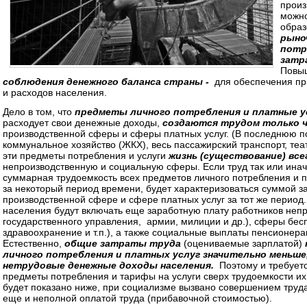
произ
можн
обра
рыно
потр
затр
Повы
соблюдения денежного баланса страны
-
для обеспечения пр
и расходов населения.
Дело в том, что
предметы личного потребления и платные у
расходует свои денежные доходы,
создаются трудом только 
производственной сферы и сферы платных услуг. (В последнюю 
коммунальное хозяйство (ЖКХ), весь пассажирский транспорт, теат
эти предметы потребления и услуги
жизнь (существование) вс
непроизводственную и социальную сферы. Если труд так или инач
суммарная трудоемкость всех предметов личного потребления и п
за некоторый период времени, будет характеризоваться суммой з
производственной сфере и сфере платных услуг за тот же перио
населения будут включать еще заработную плату работников неп
государственного управления, армии, милиции и др.), сферы бесп
здравоохранение и т.п.), а также социальные выплаты пенсионера
Естественно,
общие затраты труда
(оцениваемые зарплатой)
личного потребления и платных услуг значительно меньше
нетрудовые денежные доходы населения.
Поэтому и требует
предметы потребления и тарифы на услуги сверх трудоемкости их
будет показано ниже, при социализме вызвано совершением труда
еще и неполной оплатой труда (прибавочной стоимостью).