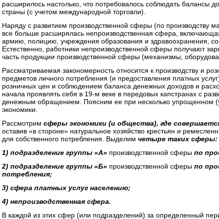
расширилось настолько, что потребовалось соблюдать балансы до
страны (с учетом международной торговли).
Наряду с развитием производственной сферы (по производству ма
все больше расширялась непроизводственная сфера, включающая
армию, полицию, учреждения образования и здравоохранения, соц
Естественно, работники непроизводственной сферы получают зарп
часть продукции производственной сферы (механизмы, оборудова
Рассматриваемая закономерность относится к производству и роз
предметов личного потребления (и предоставления платных услу
розничных цен и соблюдением баланса денежных доходов и расхо
начала проявлять себя в 19-м веке в передовых капстранах с ра
денежным обращением. Поясним ее при несколько упрощенном (
экономики.
Рассмотрим
сферы экономики (и общества), где совершаетс
оставив «в стороне» натуральное хозяйство крестьян и ремеслен
для собственного потребления. Выделим
четыре таких сферы:
1) подразделение группы «А»
производственной сферы
по про
2) подразделение группы «Б»
производственной сферы
по про
потребления;
3) сфера платных услуг населению;
4) непроизводственная сфера.
В каждой из этих сфер (или подразделений) за определенный пер