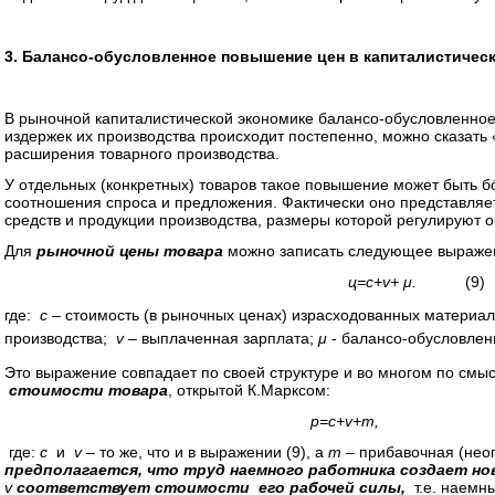
3. Балансо-обусловленное повышение цен в капиталистичес
В рыночной капиталистической экономике балансо-обусловленное
издержек их производства происходит постепенно, можно сказать 
расширения товарного производства.
У отдельных (конкретных) товаров такое повышение может быть 
соотношения спроса и предложения. Фактически оно представляе
средств и продукции производства, размеры которой регулируют 
Для
рыночной цены товара
можно записать следующее выраже
ц=c+v+ μ.
(9)
где:
c
– стоимость (в рыночных ценах) израсходованных материало
производства;
v
– выплаченная зарплата;
μ
- балансо-обусловлен
Это выражение совпадает по своей структуре и во многом по смы
стоимости товара
, открытой К.Марксом:
p=c+v+m,
где:
c
и
v
–
то же, что и в выражении (9), а
m
– прибавочная (нео
предполагается, что труд наемного работника создает н
v
соответствует стоимости его рабочей силы,
т.е. наемн