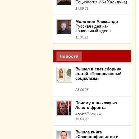
Социология Ибн Хальдуна)
17.09.21
Молотков Александр
Русская идея как
социальный идеал
11.04.21
Новости
Вышел в свет сборник
статей «Православный
социализм»
28.06.25
Почему я выхожу из
Левого фронта
Алексей Сахнин
16.03.22
Вышла книга
«Славянофильство и