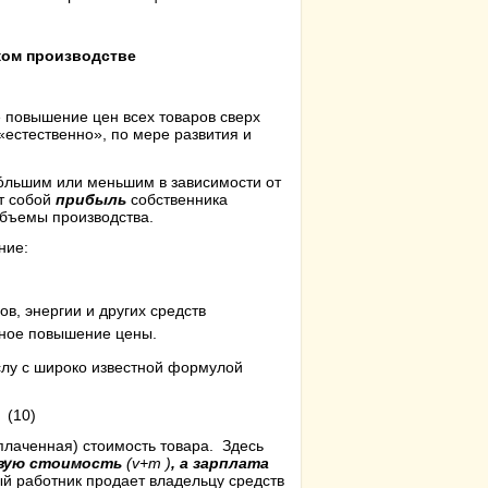
ком производстве
 повышение цен всех товаров сверх
«естественно», по мере развития и
бóльшим или меньшим в зависимости от
т собой
прибыль
собственника
объемы производства.
ние:
в, энергии и других средств
ное повышение цены.
слу с широко известной формулой
(10)
плаченная) стоимость товара.
Здесь
овую стоимость
(v+m )
, а зарплата
ый работник продает владельцу средств