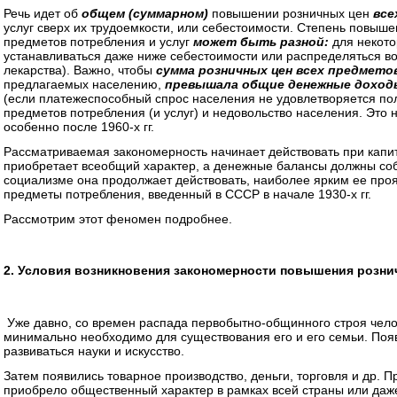
Речь идет об
общем (суммарном)
повышении розничных цен
все
услуг сверх их трудоемкости, или себестоимости. Степень повыше
предметов потребления и услуг
может быть разной:
для некото
устанавливаться даже ниже себестоимости или распределяться в
лекарства). Важно, чтобы
сумма розничных цен всех предметов
предлагаемых населению,
превышала общие денежные доход
(если платежеспособный спрос населения не удовлетворяется по
предметов потребления (и услуг) и недовольство населения. Это 
особенно после 1960-х гг.
Рассматриваемая закономерность начинает действовать при капит
приобретает всеобщий характер, а денежные балансы должны соб
социализме она продолжает действовать, наиболее ярким ее про
предметы потребления, введенный в СССР в начале 1930-х гг.
Рассмотрим этот феномен подробнее.
2. Условия возникновения закономерности повышения розн
Уже давно, со времен распада первобытно-общинного строя чело
минимально необходимо для существования его и его семьи. Появ
развиваться науки и искусство.
Затем появились товарное производство, деньги, торговля и др. 
приобрело общественный характер в рамках всей страны или даж