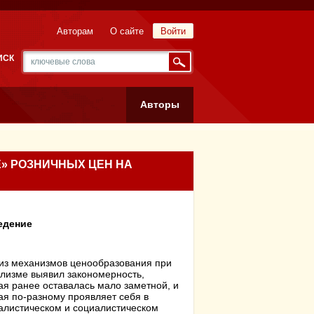
Авторам
О сайте
Войти
ИСК
Авторы
» РОЗНИЧНЫХ ЦЕН НА
едение
из механизмов ценообразования при
лизме выявил закономерность,
ая ранее оставалась мало заметной, и
ая по-разному проявляет себя в
алистическом и социалистическом