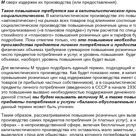
М
сверх издержек их производства (или предоставления).
Такое повышение требуется как в капиталистическом прои
социалистическом.
В капиталистическом производстве это повы
«автоматически») на рынках всех товаров под влиянием соотноше
социалистическом производстве повышенные розничные цены и 
централизованно («в плановом порядке») путем расчетов по сп
стихийного и «планового» повышения розничных цен и тарифов 
подробнее. Пока отметим только, что
это повышение необходи
производства предметов личного потребления и предоста
физических объемах требуемое суммарное повышение розничны
число предметов потребления и услуг, и уровень повышения буд
объемах, наоборот, уровень повышения цен будет выше.
Для величины М трудно подобрать единый термин, подходящий и д
социалистического производства. Как будет показано ниже, в кап
превышение розничных цен над издержками производства имеет с
товаров (и прибылью частных собственников), а в социалистическ
предметы личного потребления (введенного в СССР в начале 1930-х
это повышение вызвано необходимостью поддержания денежного б
данной статьи)
мы будем называть величину М, а также пов
предметы потребления и услуги «балансо-обусловленным
данный термин может быть уточнен.
Таким образом, рассматриваемое повышение розничных цен вызва
производство самих предметов потребления (и платных услуг), а н
сферах – в непроизводственной сфере, включая бесплатные услу
капиталистического производства это оставалось мало заметным, 
выделился «труд для общества», оплата которого потребовала ув