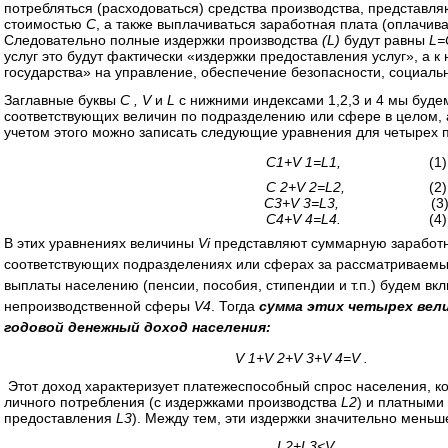
потребляться (расходоваться) средства производства, представ
стоимостью
C
, а также выплачиваться заработная плата (оплачив
Следовательно полные издержки производства
(L)
будут равны
L
=
услуг это будут фактически «издержки предоставления услуг», а 
государства» на управление, обеспечение безопасности, социальны
Заглавные буквы
C , V
и
L
с нижними индексами 1,2,3 и 4 мы буд
соответствующих величин по подразделению или сфере в целом, а
учетом этого можно записать следующие уравнения для четырех 
C1+V 1=L1,
(1)
C 2+V 2=L2,
(2)
C3+V 3=L3,
(3
C4+V 4=L4.
(4)
В этих уравнениях величины
Vi
представляют суммарную заработн
соответствующих подразделениях или сферах за рассматриваемы
выплаты населению (пенсии, пособия, стипендии и т.п.) будем вк
непроизводственной сферы
V4
. Тогда
сумма этих четырех вел
годовой денежный доход населения:
V 1+V 2+V 3+V 4=V
Этот доход характеризует платежеспособный спрос населения, к
личного потребления (с издержками производства
L2
) и платными
предоставления
L3
). Между тем, эти издержки значительно меньш
L2+L3<V .
(6