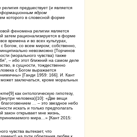
е религия предшествует (и является
информационным ядром
ием которого в словесной форме
сновой феномена религии является
ый затем рационализируется в форме
все времена и во всех культурах,
 с Богом, со всем миром; собственно,
ринципиально невозможно [Торчинов
ности (морального чувства) также
ебя”, – ибо этот ближний на самом деле
увство, в сущности, тождественно
еловека с Богом выражается
нимичны» [Ганди 1959: 166]. И. Кант
а может заключаться, кроме моральных
екте
[9]
как онтологическую гипотезу,
(внутри человека)
[10]
: «Две вещи
 благоговением … – это звездное небо
ности искать и только предполагать
й закон открывает мне жизнь,
оспринимаемого мира…» [Кант 2015:
го чувства вытекает, что
ндамент) на пути обретения любви к