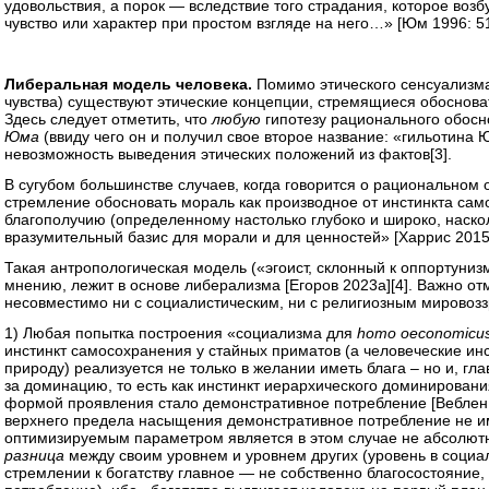
удовольствия, а порок — вследствие того страдания, которое воз
чувство или характер при простом взгляде на него…» [Юм 1996: 51
Либеральная модель человека.
Помимо этического сенсуализма
чувства) существуют этические концепции, стремящиеся обоснова
Здесь следует отметить, что
любую
гипотезу рационального обос
Юма
(ввиду чего он и получил свое второе название: «гильотина
невозможность выведения этических положений из фактов
[3]
.
В сугубом большинстве случаев, когда говорится о рациональном
стремление обосновать мораль как производное от инстинкта са
благополучию (определенному настолько глубоко и широко, наско
вразумительный базис для морали и для ценностей» [Харрис 2015:
Такая антропологическая модель («эгоист, склонный к оппортуни
мнению, лежит в основе либерализма [Егоров 2023а]
[4]
. Важно от
несовместимо ни с социалистическим, ни с религиозным мировоз
1) Любая попытка построения «социализма для
homo
oeconomicu
инстинкт самосохранения у стайных приматов (а человеческие и
природу) реализуется не только в желании иметь блага – но и, глав
за доминацию, то есть как инстинкт иерархического доминировани
формой проявления стало демонстративное потребление [Веблен 1
верхнего предела насыщения демонстративное потребление не и
оптимизируемым параметром является в этом случае не абсолютн
разница
между своим уровнем и уровнем других (уровень в социа
стремлении к богатству главное — не собственно благосостояние