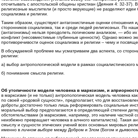
отсчитывать с апостольской общины христиан (Деяния 4: 32-37). В
религиозные мыслители (и просто верующие) не разделяют идеи 
социализма и религии.
Таким образом, существуют антагонистичные оценки отношения ид
сторонников социализма, так и среди людей религиозных. По наш
(антагонизмы) нельзя преодолеть логическим анализом, — ибо их
конфликт (несовместимые глубинные ценности). Однако можно э
противоречивости оценок социализма и религии – чему и посвяще
В обсуждаемой проблеме мы усматриваем два аспекта, со стороны
религии:
а) выбор антропологической модели в рамках социалистического 
б) понимание смысла религии.
Об утопичности модели человека в марксизме, и априорност
в марксизме (и не только) антропологическая модель человека ка
по своей «родовой сущности», предполагает, что для восстановле
доброты достаточно только лишь реформировать социальные инст
моральный выбор предполагаются в определяющей степени де
обстоятельствами (в марксизме, например, это наличие частной с
неизбежно превращает человека в алчного капиталиста). Такая а
смыслу и сущности этических учений всех основных мировых рели
именно в
личном выборе
между Добром и Злом (Богом и дьяволом