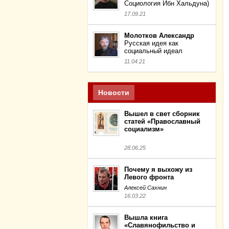
Социология Ибн Хальдуна)
17.09.21
Молотков Александр
Русская идея как
социальный идеал
11.04.21
Новости
Вышел в свет сборник
статей «Православный
социализм»
28.06.25
Почему я выхожу из
Левого фронта
Алексей Сахнин
16.03.22
Вышла книга
«Славянофильство и