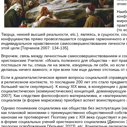
эгоис
Наиб
конфу
миро
практ
(то е
Творца, некоей высшей реальности, etc.), являясь, в сущности, 
конфуцианства прямо провозглашается создание гармоничного и 
индивидуальное нравственное самосовершенствование личности 
этой цели [Торчинов 2007: 134-135].
Впрочем, связь между личностным самосовершенствованием и с
христианские Учителя: «Искать полезного для общества – вот п
постишься ли ты, спишь ли на земле, изнуряешь ли себя, но если 
делаешь ничего важного, и при всем том еще далеко отстоишь от
Если в докапиталистическое время вопросы социальной справедл
в религиозном контексте, то последние 200 лет это стало предме
большей части секулярных). К концу ХIX века, в конкуренции с д
социалистических (коммунистических) концепций, доминирующую
2007]. Как следствие философского материализма, и «материалис
социализм (в форме марксизма) приобрел аспект воинствующего 
Однако понимание социализма как общества без эксплуатации (ка
как плановой экономики с преимущественно общественной собств
канонам не противоречит. Поэтому уже с ХIX века существует и р
в форме социальных учений христианского социализма [Джонсон 1
теологии освобождения [Уильямс 2023], etc. Конкретные религио