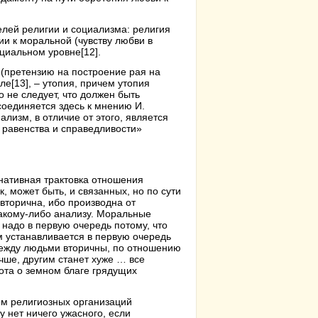
елей религии и социализма: религия
ии к моральной (чувству любви в
оциальном уровне
[12]
.
а (претензию на построение рая на
мле
[13]
, – утопия, причем утопия
 не следует, что должен быть
оединяется здесь к мнению И.
лизм, в отличие от этого, является
 равенства и справедливости»
нативная трактовка отношения
к, может быть, и связанных, но по сути
вторична, ибо производна от
какому-либо анализу. Моральные
надо в первую очередь потому, что
м устанавливается в первую очередь
 между людьми вторичны, по отношению
чше, другим станет хуже … все
ота о земном благе грядущих
ом религиозных организаций
 нет ничего ужасного, если