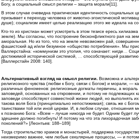
Богу, а социальный смысл религии – защита морали
[11]
.
В этом случае очевидна практическая идентичность социальных ц
призывает к переходу человека от животно-эгоистической мотивац
душе); социализм имеет целью реализацию этого же идеала на с
Кто-то из христиан может усмотреть в этом тезисе ересь хилиазм
земле). Мы согласны, что построение бесконфликтного рая на зе
аморальная. Но из того, что на земле невозможен рай, совершенно
фашистский ад и/или безумное «общество потребления». Мы прис
Валлерстайна: «коммунизм это утопия, что означает: нигде… Социа
достижимой исторической системой, … способствующей развитию
[Валлерстайн 2008: 140].
Альтернативный взгляд на смысл религии.
Возможна и альтер
религиозного чувства (любви к Богу, связи с Богом) и морали, — ка
различных феноменов: религиозные догматы первичны, а мораль 
заповедей, основанных на откровении, и потому не подлежащих 
заповеди способствуют совместной жизни людей, но выполнять их 
такова воля Бога (принципиально непостижимая); связь же с Бого
таинствами той или иной церкви. И, в любом случае, отношения
к познанию Бога: «Всем – лучше никогда не будет. Одним будет лу
здешнее должно погибнуть! И потому на что эта лихорадочная заб
поколений?» [Леонтьев: 188–189]
Тогда строительство храмов и монастырей, поддержка государств
неизмеримо важнее, чем любые секулярные процессы, — и потому