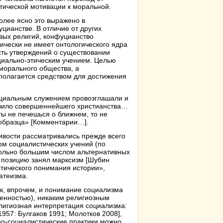
тической мотивации к моральной.
олее ясно это выражено в
цианстве. В отличие от других
вых религий, конфуцианство
ически не имеет онтологического ядра
сть утверждений о существовании
социально-этическим учением. Целью
морального общества, а
полагается средством для достижения
оциальным служением провозглашали и
равило совершеннейшего христианства…
ты не печешься о ближнем, то не
 образца» [Комментарии…].
ивости рассматривались прежде всего
том социалистических учений (по
овольно большим числом альтернативных
 позицию занял марксизм [Шубин
тического понимания истории»,
атеизма.
к, впрочем, и понимание социализма
енностью), никаким религиозным
елигиозная интерпретация социализма:
957: Булгаков 1991; Молотков 2008],
зно-социалистические практики можно