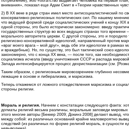
потребление), ибо «богатство выдвигает человека на первый пла
внимания», показал еще Адам Смит в «Теории нравственных чувств
2) В ХХ веке в ряде стран имел место антисоциалистический по с
консервативно-религиозных политических сил. По нашему мнению,
что ведущей формой среди социалистических учений к концу XIX в
одной стороны, это было исторически закономерно: ввиду практи
государственных структур во всех ведущих странах того времени 
морального авторитета церкви. С другой стороны, это и породило
религиозно-консервативной идеологий, направленный против марк
«враг моего врага – мой друг», ведь обе эти идеологии в рамках
и враждебные). Но, по существу, это был тактический союз идеол
закономерно, что с конца ХХ века, — после того, как необходимос
социализма исчезла (ввиду уничтожения СССР и распада мировой
Запада интенсифицируется процесс дехристианизации (см. [Розма
Таким образом, с религиозным мировоззрением глубинно несовм
лежащие в основе и либерализма, и марксизма.
Теперь откажемся от ложного отождествления марксизма и социал
стороны религии.
Мораль и религия.
Начнем с констатации следующего факта: хо
догматы религий весьма различны, моральные заповеди мировых 
этого многие авторы [Беккер 2009; Докинз 2008] делают вывод, чт
между собой: из различных оснований крайне маловероятно выве
следствий (из различных по форме религий мораль, в сущности ед
невыводима).