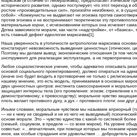
Марксизм (в отличие от либерализма), предполагает этическое п
исторического развития, однако постулирует, что этот переход в 
ростом «производительных сил», произойти неизбежно, и, в сущно
собой»: «Коммунисты не выдвигают ни эгоизма против самоотвер
против эгоизма и не воспринимают теоретически эту противополо
материальные корни, с исчезновением которых она исчезнет сама 
Догма зависимости морали, как части «надстройки», от «базиса»,
есть главный дефект идеологии марксизма
[1]
.
Наша уверенность в утопичности антропологии марксизма основа
констатирует невозможность выведения ценностных (этических, ц
Поэтому мы делаем вывод: экономические отношения (в том числе
инструмент
для реализации эксплуатации, а не первопричина он
Любое социалистическое учение, чтобы адекватно описывать реал
основой социального проектирования), должно опираться на аде
(иначе оно будет входить в противоречие не только с религиозны
нашему мнению, это есть модель, принимаемая в основных миров
двух ценностных центров: инстинкта самосохранения и моральног
защищает интересы тела (его проявления: эгоизм; стремление к п
демонстративному; к превосходству); моральное чувство защища
плоть желает противного духу, а дух – противного плоти: они друг 
Иными словами, моральным чувством мы называем априорный (так
— ни к чему не сводимый и не из чего не выводимый) психический
основе морали. Это – чувство единства с какой-то системой боле
(семьей, социумом, в пределе — со всем миром). На уровне обыд
совестью: «…впечатления, при помощи которых мы познаем нравст
иное, как особые страдания или удовольствия … добродетель раз