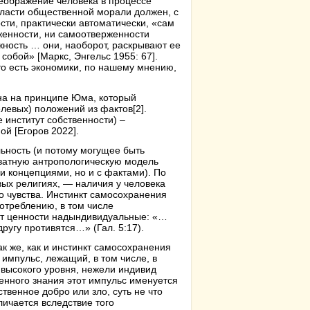
реображение человека в процессе
области общественной морали должен, с
сти, практически автоматически, «сам
женности, ни самоотверженности
жность … они, наоборот, раскрывают ее
собой» [Маркс, Энгельс 1955: 67].
 то есть экономики, по нашему мнению,
на на принципе Юма, который
елевых) положений из фактов
[2]
.
 институт собственности) –
ой [Егоров 2022].
ьность (и потому могущее быть
кватную антропологическую модель
ми концепциями, но и с фактами). По
ых религиях, — наличия у человека
о чувства. Инстинкт самосохранения
отреблению, в том числе
ет ценности надындивидуальные: «…
другу противятся…» (Гал. 5:17).
 же, как и инстинкт самосохранения
 импульс, лежащий, в том числе, в
е высокого уровня, нежели индивид
енного знания этот импульс именуется
венное добро или зло, суть не что
личается вследствие того