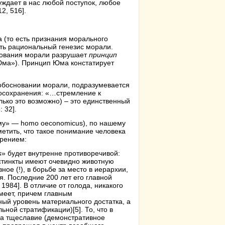
буждает в нас любой поступок, любое
2, 516].
 (то есть признания морального
ть рациональный генезис морали.
нования морали разрушает
принцип
 Юма»). Принцип Юма констатирует
 обосновании морали, подразумевается
мосохранения: «…стремление к
лько это возможно) – это единственный
 32].
зму» — homo oeconomicus), по нашему
метить, что такое понимание человека
зрением:
s
» будет внутренне противоречивой:
нстинкты имеют очевидно животную
ное (!), в борьбе за место в иерархии,
я. Последние 200 лет его главной
984]. В отличие от голода, никакого
меет, причем главным
ый уровень материального достатка, а
льной стратификации)
[5]
. То, что в
, а тщеславие (демонстративное