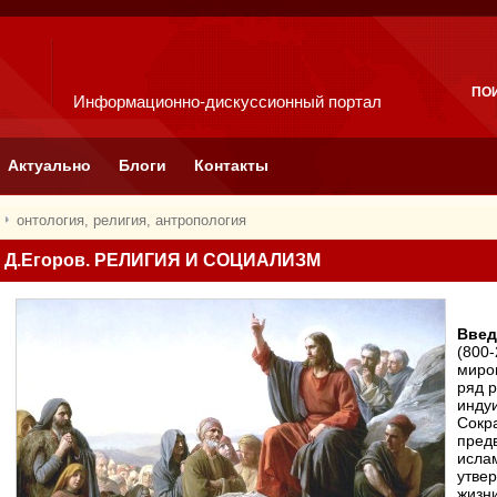
ПО
Информационно-дискуссионный портал
Актуально
Блоги
Контакты
онтология, религия, антропология
Д.Егоров. РЕЛИГИЯ И СОЦИАЛИЗМ
Введ
(800-
миро
ряд 
индуи
Сокра
предв
ислам
утве
жизни