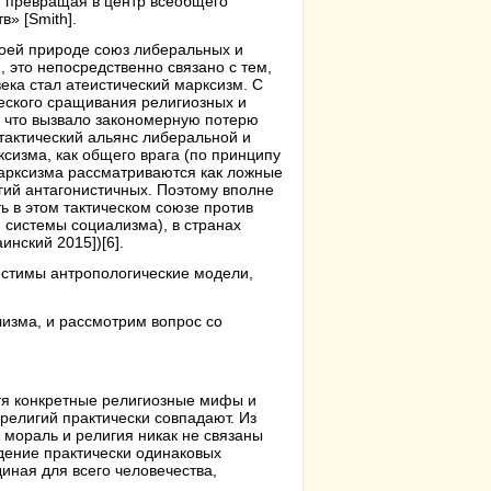
н, превращая в центр всеобщего
» [Smith].
воей природе союз либеральных и
 это непосредственно связано с тем,
ека стал атеистический марксизм. С
ческого сращивания религиозных и
– что вызвало закономерную потерю
 тактический альянс либеральной и
сизма, как общего врага (по принципу
 марксизма рассматриваются как ложные
огий антагонистичных. Поэтому вполне
ть в этом тактическом союзе против
 системы социализма), в странах
инский 2015])
[6]
.
естимы антропологические модели,
изма, и рассмотрим вопрос со
тя конкретные религиозные мифы и
религий практически совпадают. Из
о мораль и религия никак не связаны
дение практически одинаковых
иная для всего человечества,