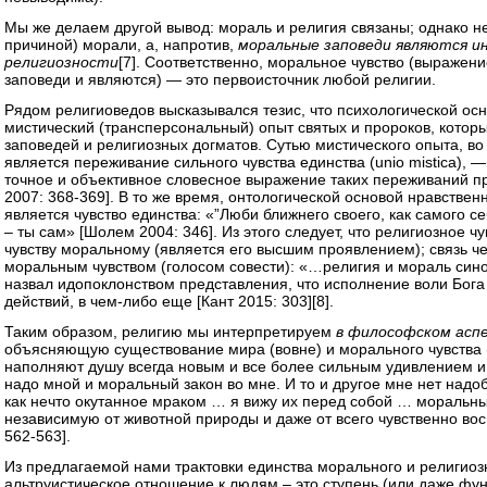
Мы же делаем другой вывод: мораль и религия связаны; однако н
причиной) морали, а, напротив,
моральные заповеди являются 
религиозности
[7]
. Соответственно, моральное чувство (выражен
заповеди и являются) — это первоисточник любой религии.
Рядом религиоведов высказывался тезис, что психологической о
мистический (трансперсональный) опыт святых и пророков, котор
заповедей и религиозных догматов. Сутью мистического опыта, во 
является переживание сильного чувства единства (unio mistica), —
точное и объективное словесное выражение таких переживаний п
2007: 368-369]. В то же время, онтологической основой нравствен
является чувство единства: «”Люби ближнего своего, как самого с
– ты сам» [Шолем 2004: 346]. Из этого следует, что религиозное ч
чувству моральному (является его высшим проявлением); связь ч
моральным чувством (голосом совести): «…религия и мораль сино
назвал идопоклонством представления, что исполнение воли Бог
действий, в чем-либо еще [Кант 2015: 303]
[8]
.
Таким образом, религию мы интерпретируем
в философском асп
объясняющую существование мира (вовне) и морального чувства 
наполняют душу всегда новым и все более сильным удивлением и
надо мной и моральный закон во мне. И то и другое мне нет надоб
как нечто окутанное мраком … я вижу их перед собой … моральны
независимую от животной природы и даже от всего чувственно в
562-563].
Из предлагаемой нами трактовки единства морального и религиозно
альтруистическое отношение к людям – это ступень (или даже фу