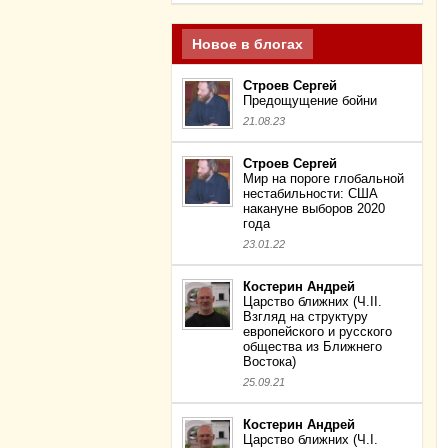
Новое в блогах
Строев Сергей
Предощущение бойни
21.08.23
Строев Сергей
Мир на пороге глобальной
нестабильности: США
накануне выборов 2020
года
23.01.22
Костерин Андрей
Царство ближних (Ч.II.
Взгляд на структуру
европейского и русского
общества из Ближнего
Востока)
25.09.21
Костерин Андрей
Царство ближних (Ч.I.