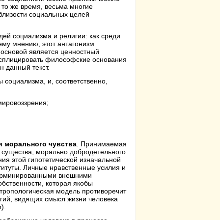
 то же время, весьма многие
близости социальных целей
ей социализма и религии: как среди
ему мнению, этот антагонизм
 основой является ценностный
ксплицировать философские основания
н данный текст.
 социализма, и, соответственно,
мировоззрения;
и морального чувства
. Принимаемая
к существа, морально добродетельного
ния этой гипотетической изначальной
итуты. Личные нравственные усилия и
терминированными внешними
обственности, которая якобы
нтропологическая модель противоречит
гий, видящих смысл жизни человека
).