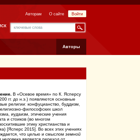
Авторам
О сайте
Войти
ИСК
Авторы
ение.
В «Осевое время» по К. Ясперсу
200 гг. до н.э.) появляются основные
вые религии: конфуцианство, буддизм,
религиозно-философских школ
зма, иудаизм, этические учения
та и стоиков (во многом
осхитившие этику христианства и
а) [Ясперс 2015]. Во всех этих учениях
рждается, что целью и смыслом
земной
 человека является переход от