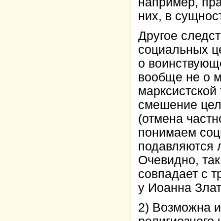
например, пра
них, в сущнос
Другое следст
социальных це
о воинствующ
вообще не о 
марксистской 
смешение целе
(отмена частн
понимаем соц
подавляются 
Очевидно, так
совпадает с т
у Иоанна Злат
2) Возможна и