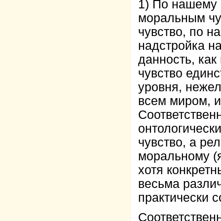
1) По нашему 
моральным чув
чувство, по н
надстройка на
данность, как
чувство единс
уровня, нежел
всем миром, и
Соответственн
онтологическ
чувство, а ре
моральному (
хотя конкрет
весьма разли
практически 
Соответственн