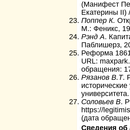
(Манифест Пет
Екатерины II) 
Поппер К.
Откр
М.: Феникс, 19
Рэнд А
. Капи
Паблишерз, 2
Реформа 1861
URL: maxpark.
обращения: 17
Рязанов В.Т
.
исторические 
университета. 
Соловьев В
. 
https://legitim
(дата обращен
Сведения об 