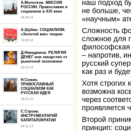
наш подход б
А.Молотков. МИССИЯ
РОССИИ. Православие и
не больше, че
социализм в XXI веке
«научным» ат
26.04.14
Сложность фор
А.Шубин. СОЦИАЛИЗМ.
«Золотой век» теории
сложное для 
18.06.14
философская 
Д.Неведимов. РЕЛИГИЯ
– напротив, и
ДЕНЕГ или лекарство от
рыночной экономики
русский супе
20.03.14
как раз и буде
Н.Сомин.
Хотя строгих 
ПРАВОСЛАВНЫЙ
СОЦИАЛИЗМ КАК
возможна кос
РУССКАЯ ИДЕЯ
через соответ
09.03.15
проявляется ч
С.Строев.
ИНСТРУМЕНТАРИЙ
Второй прини
КАПИТАЛОКРАТИИ
принцип: соци
04.12.13