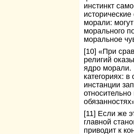
инстинкт сам
исторические 
морали: могу
морального по
моральное чу
[10]
«При срав
религий оказы
ядро морали.
категориях: в
инстанции зап
относительно 
обязанностях» 
[11]
Если же эт
главной стано
приводит к к