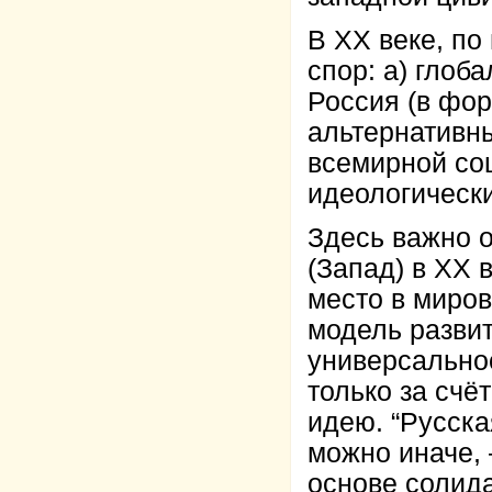
В ХХ веке, по
спор: а) глоб
Россия (в фо
альтернативны
всемирной со
идеологическ
Здесь важно 
(Запад) в ХХ 
место в миро
модель развит
универсальнос
только за сч
идею. “Русска
можно иначе, 
основе солида