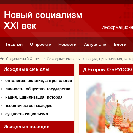
Информационн
Главная
О проекте
Новости
Актуально
Блоги
Социализм XXI век
Исходные смыслы
нация, цивилизация, исто
Исходные смыслы
Д.Егоров. О «РУСС
онтология, религия, антропология
личность, общество, государство
нация, цивилизация, история
теоретическое наследие
сущность социализма
Исходные позиции