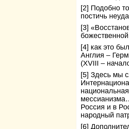
[2]
Подобно том
постичь неуда
[3]
«Восстанов
божественной 
[4]
как это бы
Англия – Герм
(XVIII – начало
[5]
Здесь мы сл
Интернациона
национальная 
мессианизма…
Россия и в Ро
народный патр
[6]
Дополнител