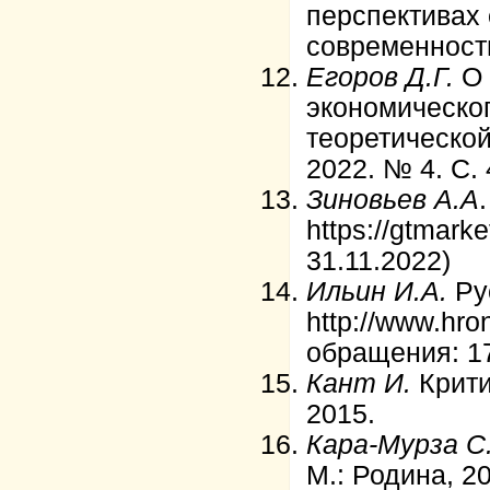
перспективах 
современность
Егоров Д.Г.
О 
экономическог
теоретической
2022. № 4. С. 
Зиновьев А.А
https://gtmark
31.11.2022)
Ильин И.А.
Ру
http://www.hro
обращения: 17
Кант И.
Крити
2015.
Кара-Мурза С
М.: Родина, 2