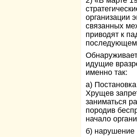
2) «В марте 1
стратегически
организации 
связанных ме
приводят к па
последующему 
Обнаруживаетс
идущие вразр
именно так:
а) Постановка
Хрущев запре
заниматься р
породив бесп
начало органи
б) нарушение