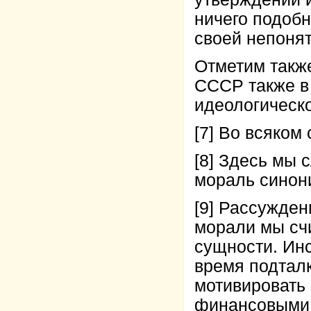
ничего подобн
своей непонят
Отметим также
СССР также в
идеологическ
[7]
Во всяком 
[8]
Здесь мы сл
мораль синоним
[9]
Рассуждени
морали мы сч
сущности. Ин
время подталк
мотивировать
финансовыми с