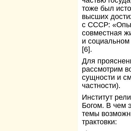
частью госуд
тоже был ист
высших дости
с СССР: «Опы
совместная жи
и социальном 
[6]
.
Для прояснен
рассмотрим в
сущности и см
частности).
Институт рели
Богом. В чем 
темы возможн
трактовки: