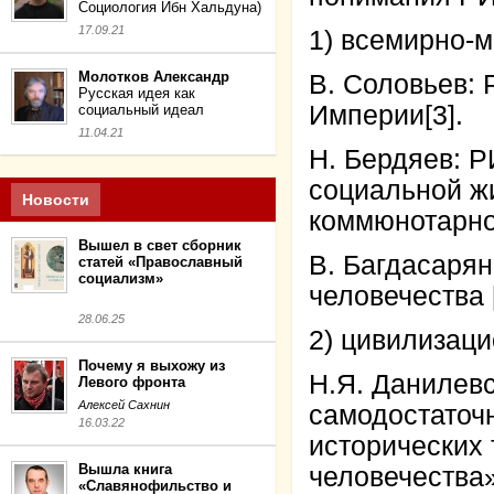
Социология Ибн Хальдуна)
17.09.21
1) всемирно-м
Молотков Александр
В. Соловьев: 
Русская идея как
Империи
[3]
.
социальный идеал
11.04.21
Н. Бердяев: 
социальной ж
Новости
коммюнотарнос
Вышел в свет сборник
В. Багдасарян
статей «Православный
социализм»
человечества [
28.06.25
2) цивилизац
Почему я выхожу из
Н.Я. Данилевс
Левого фронта
Алексей Сахнин
самодостаточн
16.03.22
исторических 
Вышла книга
человечества»
«Славянофильство и