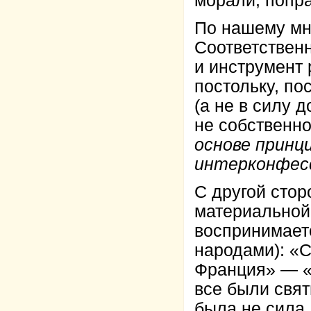
морали, попра
По нашему мне
Соответственн
и инструмент
постольку, по
(а не в силу 
не собственн
основе принц
интерконфес
С другой стор
материальной.
воспринимает
народами): «
Франция» — 
все были свят
была не сила,