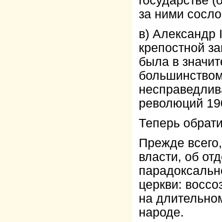
государстве (
за ними сосло
в) Александр 
крепостной за
была в значи
большинством
несправедлива
революций 1905
Теперь обрати
Прежде всего,
власти, об от
парадоксальн
церкви: восс
на длительно
народе.