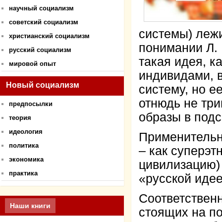
научный социализм
советский социализм
системы) лежи
христианский социализм
понимании Л. 
русский социализм
такая идея, к
мировой опыт
индивидами, 
Новый социализм
систему, но 
отнюдь не три
предпосылки
образы в подс
теория
идеология
Применительн
политика
– как суперэ
экономика
цивилизацию)
практика
«русской идее
Соответственн
Наши книги
стоящих на п