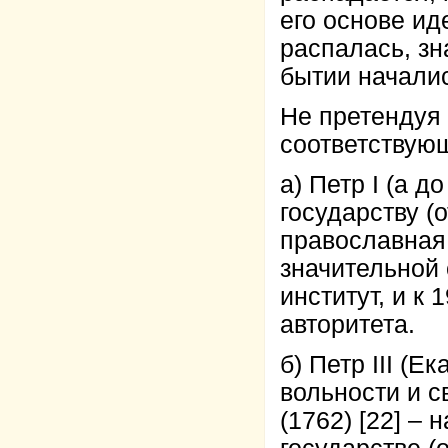
его основе ид
распалась, зн
бытии началис
Не претендуя
соответствую
а) Петр I (а д
государству (
православная 
значительной
институт, и к
авторитета.
б) Петр III (
вольности и 
(1762) [22] –