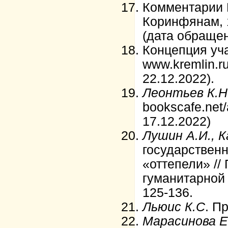
Комментарии 
Коринфянам, 11
(дата обращен
Концепция уч
www.kremlin.r
22.12.2022).
Леонтьев К.Н
bookscafe.net
17.12.2022)
Лушин А.И., К
государствен
«оттепели» //
гуманитарной н
125-136.
Льюис К.С
. П
Марасинова Е