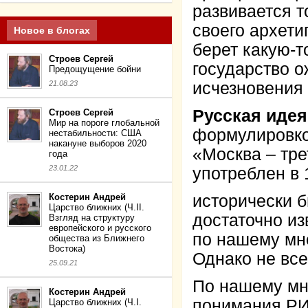
развивается т
своего архети
Новое в блогах
берет какую-т
Строев Сергей
государство о
Предощущение бойни
21.08.23
исчезновения
Русская идея
Строев Сергей
Мир на пороге глобальной
формулировко
нестабильности: США
накануне выборов 2020
«Москва – тре
года
23.01.22
употреблен в 
Костерин Андрей
исторически 
Царство ближних (Ч.II.
достаточно изв
Взгляд на структуру
европейского и русского
по нашему мне
общества из Ближнего
Востока)
Однако не все
25.09.21
По нашему мн
Костерин Андрей
понимания РИ
Царство ближних (Ч.I.