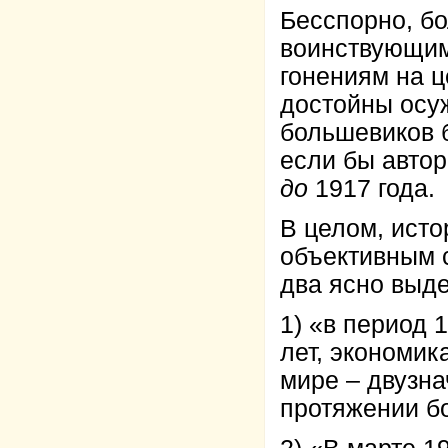
Бесспорно, б
воинствующими
гонениям на ц
достойны осуж
большевиков б
если бы авто
до
1917 года.
В целом, ист
объективным 
два ясно выд
1) «в период 
лет, экономи
мире – двузна
протяжении бо