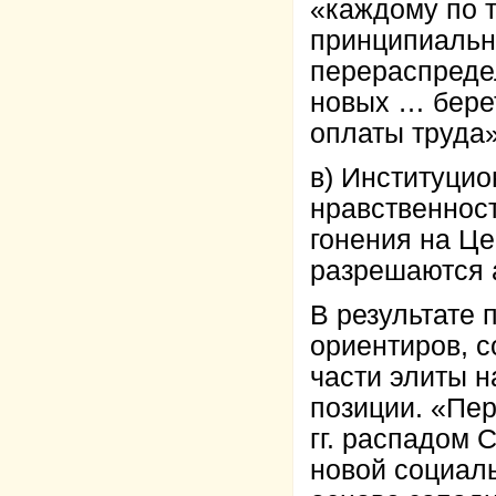
«каждому по т
принципиальн
перераспреде
новых … берет
оплаты труда» 
в) Институци
нравственност
гонения на Це
разрешаются а
В результате
ориентиров, с
части элиты 
позиции. «Пер
гг. распадом 
новой социаль