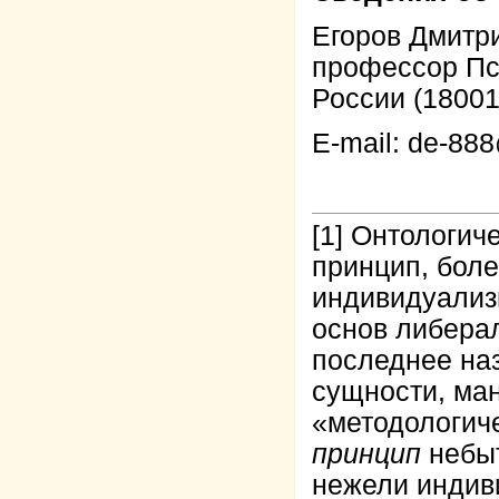
Егоров Дмитр
профессор Пс
России (18001
E-mail:
de-888
[1]
Онтологиче
принцип, боле
индивидуализ
основ либерал
последнее наз
сущности, ма
«методологич
принцип
небыт
нежели индиви