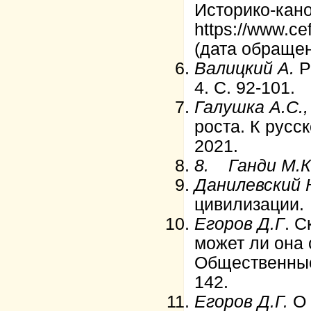
Историко-кано
https://www.ce
(дата обращен
Валицкий А.
Р
4. С. 92-101.
Галушка А.С.,
роста. К русс
2021.
8.
Ганди М.
Данилевский 
цивилизации.
Егоров Д.Г
. С
может ли она 
Общественные 
142.
Егоров Д.Г.
О 