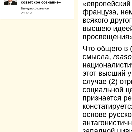
«европейский
советское сознание»
Валерий Бухвалов
француза, нем
28.12.20
всякого друго
высшею идеей
просвещения» 
Что общего в 
смысла,
reas
националистич
этот высший у
случае (2) от
социальной це
признается ре
констатируетс
основе русск
антагонистичн
западной цив