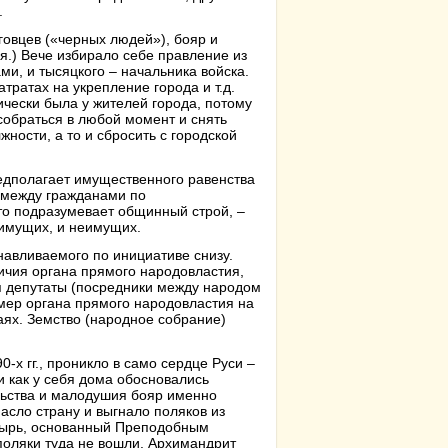
.
говцев («черных людей»), бояр и
я.) Вече избирало себе правление из
ми, и тысяцкого – начальника войска.
тратах на укрепление города и т.д.
чески была у жителей города, потому
собраться в любой момент и снять
жности, а то и сбросить с городской
редполагает имущественного равенства
я между гражданами по
то подразумевает общинный строй, –
 имущих, и неимущих.
навливаемого по инициативе снизу.
личия органа прямого народовластия,
ся депутаты (посредники между народом
имер органа прямого народовластия на
аях. Земство (народное собрание)
-х гг., проникло в само сердце Руси –
 как у себя дома обосновались
льства и малодушия бояр именно
асло страну и выгнало поляков из
тырь, основанный Преподобным
поляки туда не вошли. Архимандрит