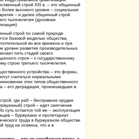
ственный строй ХХI в. – это общинный
й более высокого уровня – социальная
кратия – и далее общинный строй
ьего тысячелетия (духовная
лизация)
нный строй по самой природе
ется базовой моделью общества,
почтительной во все времена и при
м уровне развития производительных
лючает пять стадий своего
щинного строя – к государственному
му строю третьего тысячелетия.
щественного устройства – это формы,
 могут считаться нормальными
икновение этих типов общественного
ва – его деградация, произошедшая в
трой, где раб – бесправное орудие
уржуазный) строй – идет смягчение
о суть остается той же – эксплуатация
ьцев – буржуазию и пролетариат.
веческого труда в буржуазном обществе
й труд на хозяина, что и в
ества, – это не заработная плата, а