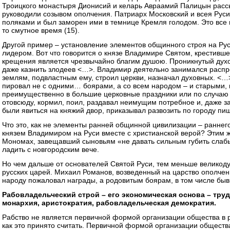
Троицкого монастыря Дионисий и келарь Авраамий Палицын расс
руководили созывом ополчения. Патриарх Московский и всея Руси
поляками и был заморен ими в темнице Кремля голодом. Это все и
то смутное время (15).
Другой пример – установление элементов общинного строя на Рус
лидером. Вот что говорится о князе Владимире Святом, крестивше
крещения является чрезвычайно благим душою. Проникнутый духо
даже казнить злодеев <…>. Владимир деятельно занимался распр
землям, подвластным ему, строил церкви, назначал духовных. <…
пировал не с одними… боярами, а со всем народом – и старыми,
преимущественно в большие церковные праздники или по случаю
отовсюду, кормил, поил, раздавал неимущим потребное и, даже за
были явиться на княжий двор, приказывал развозить по городу пищ
Что это, как не элементы ранней общинной цивилизации – раннег
князем Владимиром на Руси вместе с христианской верой? Этим
Мономах, завещавший сыновьям «не давать сильным губить слабы
ладить с новгородским вече.
Но чем дальше от основателей Святой Руси, тем меньше великоду
русских царей. Михаил Романов, возведенный на царство ополчен
народу пожаловал награды, а родовитым боярам, в том числе бы
Рабовладельческий строй – его экономическая основа – труд
монархия, аристократия, рабовладельческая демократия.
Рабство не является первичной формой организации общества в 
как это принято считать. Первичной формой организации обществ