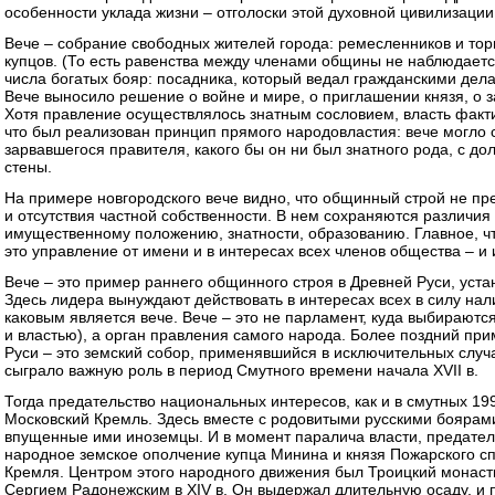
особенности уклада жизни – отголоски этой духовной цивилизации
Вече – собрание свободных жителей города: ремесленников и тор
купцов. (То есть равенства между членами общины не наблюдаетс
числа богатых бояр: посадника, который ведал гражданскими дела
Вече выносило решение о войне и мире, о приглашении князя, о за
Хотя правление осуществлялось знатным сословием, власть факти
что был реализован принцип прямого народовластия: вече могло 
зарвавшегося правителя, какого бы он ни был знатного рода, с дол
стены.
На примере новгородского вече видно, что общинный строй не п
и отсутствия частной собственности. В нем сохраняются различи
имущественному положению, знатности, образованию. Главное, ч
это управление от имени и в интересах всех членов общества – и
Вече – это пример раннего общинного строя в Древней Руси, уста
Здесь лидера вынуждают действовать в интересах всех в силу на
каковым является вече. Вече – это не парламент, куда выбирают
и властью), а орган правления самого народа. Более поздний пр
Руси – это земский собор, применявшийся в исключительных случ
сыграло важную роль в период Смутного времени начала ХVII в.
Тогда предательство национальных интересов, как и в смутных 1990
Московский Кремль. Здесь вместе с родовитыми русскими боярами
впущенные ими иноземцы. И в момент паралича власти, предате
народное земское ополчение купца Минина и князя Пожарского сп
Кремля. Центром этого народного движения был Троицкий монас
Сергием Радонежским в ХIV в. Он выдержал длительную осаду, и 