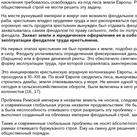
населения требовалось освобождать из-под леса земли Европы. 
общественный строй не могли решить эту задачу.
На месте рухнувшей империи и вокруг нее возникло феодальное о
раба, крестьянин владел орудиями труда и мог распоряжаться про
огромную часть продукта крестьянин вынужден был отдавать феод
захватывалась самим феодалом по праву сильного, либо он полу
феодала.
Захват земли и юридическое оформление ее в собс
эксплуатации феодалом труда крестьянина.
На первых этапах крестьянин не был привязан к земле, подобно р
в силу. Феодалу уплачивалась определенная фиксированная дань 
(барщина) или в форме денежной ренты. Это обеспечило смягчен
форму эксплуатации труда, при которой сохранялась заинтересова
Это инициировало крестьянскую аграрную колонизацию Европы, к
проходила в ХI–ХIII вв. По всей Европе сводились леса, выкорчев
строились дамбы, земля отвоевывалась у моря. Не менее одной т
сегодня в сельскохозяйственном обороте, были включены в него 
колонистов (16, 17).
Проблема Римской империи в нехватке земель не носила, следова
и современная глобальная угроза нехватки продовольствия. Не б
а была неспособность отжившего строя разрешить эту проблему – 
выполнил созданный на обломках империи феодальный строй, за
Также и современные глобальные проблемы не носят абсолютног
рамках отжившего буржуазного строя. Ему на смену для решения
общественный порядок.