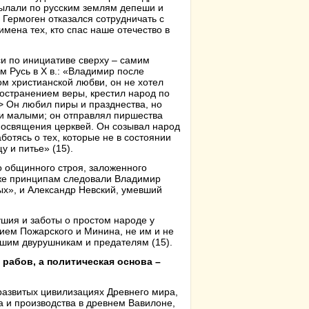
ылали по русским землям депеши и
 Гермоген отказался сотрудничать с
мена тех, кто спас наше отечество в
и по инициативе сверху – самим
м Русь в Х в.: «Владимир после
м христианской любви, он не хотел
остранением веры, крестил народ по
> Он любил пиры и празднества, но
 и малыми; он отправлял пиршества
 освящения церквей. Он созывал народ
ботясь о тех, которые не в состоянии
у и питье» (15).
о общинного строя, заложенного
 же принципам следовали Владимир
х», и Александр Невский, умевший
шия и заботы о простом народе у
ием Пожарского и Минина, не им и не
вшим двурушникам и предателям (15).
 рабов, а политическая основа –
развитых цивилизациях Древнего мира,
а и производства в древнем Вавилоне,