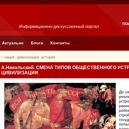
ПО
Информационно-дискуссионный портал
Актуально
Блоги
Контакты
нация, цивилизация, история
А.Никольский. СМЕНА ТИПОВ ОБЩЕСТВЕННОГО УСТ
ЦИВИЛИЗАЦИИ
До с
реал
устр
ранн
рабо
строй
госу
попы
рамк