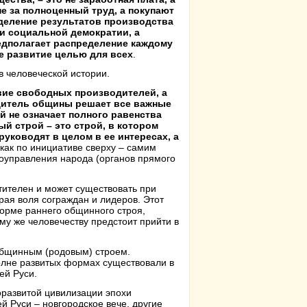
е за полноценный труд, а покупают
еделение результатов производства
и социальной демократии, а
едполагает распределение каждому
е развитие целью для всех
.
 человеческой истории.
вие свободных производителей, а
одитель общины решает все важные
 не означает полного равенства
й строй – это строй, в котором
ководят в целом в ее интересах, а
 как по инициативе сверху – самим
моуправления народа (органов прямого
ителен и может существовать при
рая воля сограждан и лидеров. Этот
форме раннего общинного строя,
ему же человечеству предстоит прийти в
общинным (родовым) строем.
олне развитых формах существовали в
ей Руси.
оразвитой цивилизации эпохи
й Руси – новгородское вече, другие