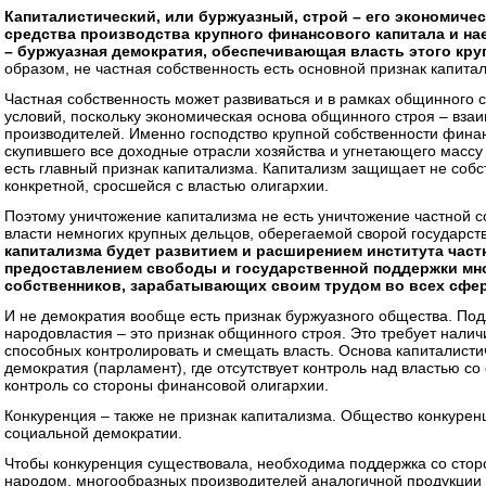
Капиталистический, или буржуазный, строй – его экономичес
средства производства крупного финансового капитала и на
– буржуазная демократия, обеспечивающая власть этого кру
образом, не частная собственность есть основной признак капитал
Частная собственность может развиваться и в рамках общинного с
условий, поскольку экономическая основа общинного строя – вза
производителей. Именно господство крупной собственности финан
скупившего все доходные отрасли хозяйства и угнетающего массу
есть главный признак капитализма. Капитализм защищает не собс
конкретной, сросшейся с властью олигархии.
Поэтому уничтожение капитализма не есть уничтожение частной с
власти немногих крупных дельцов, оберегаемой сворой государст
капитализма будет развитием и расширением института част
предоставлением свободы и государственной поддержки мн
собственников, зарабатывающих своим трудом во всех сфер
И не демократия вообще есть признак буржуазного общества. По
народовластия – это признак общинного строя. Это требует налич
способных контролировать и смещать власть. Основа капиталистич
демократия (парламент), где отсутствует контроль над властью с
контроль со стороны финансовой олигархии.
Конкуренция – также не признак капитализма. Общество конкурен
социальной демократии.
Чтобы конкуренция существовала, необходима поддержка со стор
народом, многообразных производителей аналогичной продукции 