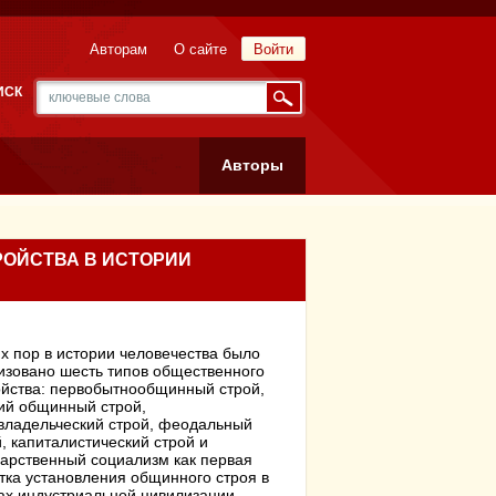
Авторам
О сайте
Войти
ИСК
Авторы
РОЙСТВА В ИСТОРИИ
их пор в истории человечества было
изовано шесть типов общественного
ойства: первобытнообщинный строй,
ий общинный строй,
владельческий строй, феодальный
, капиталистический строй и
дарственный социализм как первая
тка установления общинного строя в
ах индустриальной цивилизации.