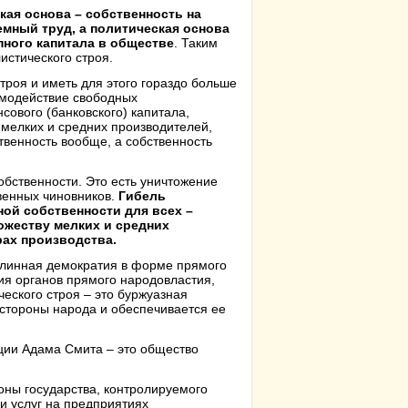
кая основа – собственность на
емный труд, а политическая основа
пного капитала в обществе
. Таким
истического строя.
троя и иметь для этого гораздо больше
имодействие свободных
сового (банковского) капитала,
 мелких и средних производителей,
твенность вообще, а собственность
обственности. Это есть уничтожение
венных чиновников.
Гибель
ной собственности для всех –
ожеству мелких и средних
ах производства.
длинная демократия в форме прямого
ия органов прямого народовластия,
еского строя – это буржуазная
о стороны народа и обеспечивается ее
ции Адама Смита – это общество
оны государства, контролируемого
и услуг на предприятиях