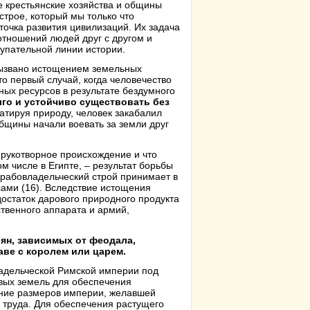
е крестьянские хозяйства и общины
строе, который мы только что
очка развития цивилизаций. Их задача
отношений людей друг с другом и
тупательной линии истории.
вызвано истощением земельных
о первый случай, когда человечество
ных ресурсов в результате бездумного
го и устойчиво существовать без
атируя природу, человек закабалил
бщины начали воевать за земли друг
т рукотворное происхождение и что
м числе в Египте, – результат борьбы
рабовладельческий строй принимает в
ами (16). Вследствие истощения
остаток дарового природного продукта
твенного аппарата и армий,
ьян, зависимых от феодала,
аве с королем или царем.
ладельческой Римской империи под
вых земель для обеспечения
ение размеров империи, желавшей
 труда. Для обеспечения растущего