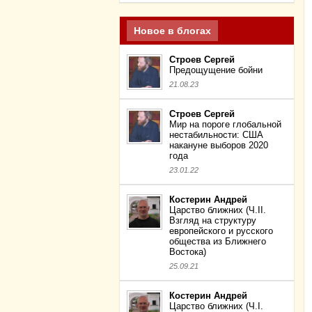
Новое в блогах
Строев Сергей
Предощущение бойни
21.08.23
Строев Сергей
Мир на пороге глобальной
нестабильности: США
накануне выборов 2020
года
23.01.22
Костерин Андрей
Царство ближних (Ч.II.
Взгляд на структуру
европейского и русского
общества из Ближнего
Востока)
25.09.21
Костерин Андрей
Царство ближних (Ч.I.