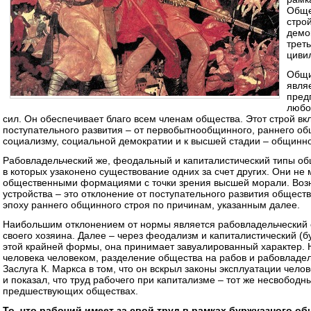
Обще
стро
демо
трет
циви
Общи
явля
пред
любо
сил. Он обеспечивает благо всем членам общества. Этот строй вк
поступательного развития – от первобытнообщинного, раннего об
социализму, социальной демократии и к высшей стадии – общинно
Рабовладельческий же, феодальный и капиталистический типы об
в которых узаконено существование одних за счет других. Они не
общественными формациями с точки зрения высшей морали. Возн
устройства – это отклонение от поступательного развития общест
эпоху раннего общинного строя по причинам, указанным далее.
Наибольшим отклонением от нормы является рабовладельческий с
своего хозяина. Далее – через феодализм и капиталистический (б
этой крайней формы, она принимает завуалированный характер. Н
человека человеком, разделение общества на рабов и рабовладел
Заслуга К. Маркса в том, что он вскрыл законы эксплуатации чело
и показал, что труд рабочего при капитализме – тот же несвободны
предшествующих обществах.
То, что рабочий имеет за свой труд в рамках буржуазного общ