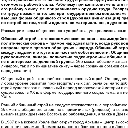
стоимость рабочей силы. Рабочему при капитализме платят н
его рабочую силу, т.е. приравнивают к орудию труда. Распр
по труду возможно только при государственном социализме 
высшая форма общинного строя (духовная цивилизация) пр
по потребностям, чтобы сделать не материальное, а духовно
Рассмотрим виды общественного устройства, уже реализованные в
Общинный строй – его экономическая основа – взаимодейст
политическая основа – прямое народовластие, когда руков
вопросы путем прямого обращения к народу. Общинный строй
между людьми и отсутствия частной собственности. Общинны
руководители, лидеры полностью подконтрольны общине и ру
не в интересах выделенной группы
. Это может обеспечиваться
лидером, так и по инициативе снизу – через создание органов са
народовластия).
Общинный строй – это наиболее совершенный строй. Он предпочт
любом уровне развития производительных сил, была бы на то доб
строй существовал в начальный период человеческой истории в 
существовал в ХХ в. в форме государственного социализма, и к н
ХХI в.
Ранний общинный строй не следует отождествлять с первобытно
Элементы общинного строя, не в примитивных (родовых), а во вп
цивилизациях древнего Востока до рабовладения, а также в Древн
В 1987 г. на южном Урале был открыт город Аркаим – центр высок
египетских пирамид. Элементы раннего общинного строя в Древне