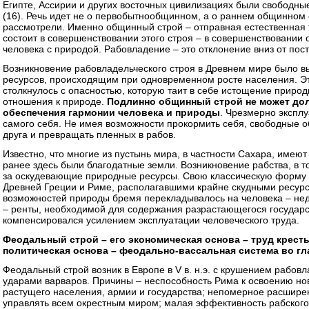
Египте, Ассирии и других восточных цивилизациях были свободны
(16). Речь идет не о первобытнообщинном, а о раннем общинном 
рассмотрели. Именно общинный строй – отправная естественная т
состоит в совершенствовании этого строя – в совершенствовании 
человека с природой. Рабовладение – это отклонение вниз от пос
Возникновение рабовладельческого строя в Древнем мире было 
ресурсов, происходящим при одновременном росте населения. Эт
столкнулось с опасностью, которую таит в себе истощение природ
отношения к природе.
Подлинно общинный строй не может дол
обеспечения гармонии человека и природы
. Чрезмерно эксплу
самого себя. Не имея возможности прокормить себя, свободные о
друга и превращать пленных в рабов.
Известно, что многие из пустынь мира, в частности Сахара, имею
ранее здесь были благодатные земли. Возникновение рабства, в то
за оскудевающие природные ресурсы. Свою классическую форму 
Древней Греции и Риме, располагавшими крайне скудными ресурс
возможностей природы бремя перекладывалось на человека – нед
– ренты, необходимой для содержания разрастающегося государс
компенсировался усилением эксплуатации человеческого труда.
Феодальный строй – его экономическая основа – труд крест
политическая основа – феодально-вассальная система во гл
Феодальный строй возник в Европе в V в. н.э. с крушением рабов
ударами варваров. Причины – неспособность Рима к освоению но
растущего населения, армии и государства; непомерное расшир
управлять всем окрестным миром; малая эффективность рабского