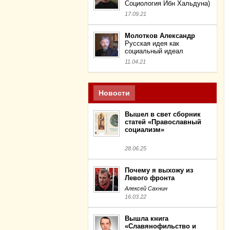
Социология Ибн Хальдуна)
17.09.21
Молотков Александр
Русская идея как
социальный идеал
11.04.21
Новости
Вышел в свет сборник
статей «Православный
социализм»
28.06.25
Почему я выхожу из
Левого фронта
Алексей Сахнин
16.03.22
Вышла книга
«Славянофильство и