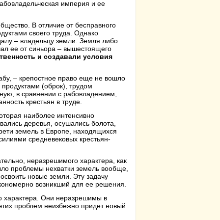
Рабовладельческая империя и ее
бщество. В отличие от бесправного
дуктами своего труда. Однако
алу – владельцу земли. Земля либо
чал ее от синьора – вышестоящего
твенность и создавали условия
абу, – крепостное право еще не вошло
продуктами (оброк), трудом
ную, в сравнении с рабовладением,
нность крестьян в труде.
оторая наиболее интенсивно
ывались деревья, осушались болота,
рети земель в Европе, находящихся
усилиями средневековых крестьян-
тельно, неразрешимого характера, как
ыло проблемы нехватки земель вообще,
освоить новые земли. Эту задачу
кономерно возникший для ее решения.
о характера. Они неразрешимы в
 этих проблем неизбежно придет новый