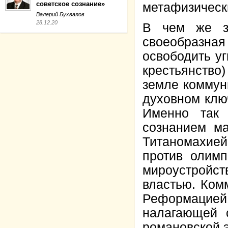
советское сознание»
метафизическ
Валерий Бухвалов
28.12.20
В чем же з
своеобразна
освободить уг
крестьянство)
земле коммун
духовном клю
Именно так 
сознанием м
Титаномахией
против олимп
мироустройс
властью. Ком
Реформацие
налагающей 
романовской 