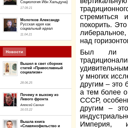
вертикальн
Социология Ибн Хальдуна)
традиционно
17.09.21
стремиться 
Молотков Александр
покорить. Это
Русская идея как
социальный идеал
либеральное,
11.04.21
над горизонто
Был ли С
Новости
традиционали
Вышел в свет сборник
удивительным
статей «Православный
социализм»
у многих иссл
другим – это 
28.06.25
а тем более о
Почему я выхожу из
СССР, особен
Левого фронта
Алексей Сахнин
другим – эт
16.03.22
индустриальн
Вышла книга
Империя, 
«Славянофильство и