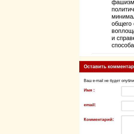
фашизму
политич
минимал
общего 
воплоща
и справ
способа
Оставить коммента
Ваш e-mail не будет опубл
Имя :
email:
Комментарий: