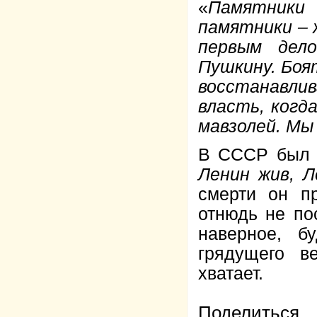
«
Памятники
памятники – 
первым дел
Пушкину. Боя
восстанавли
власть, когд
мавзолей. Мы 
В СССР был ч
Ленин жив, Л
смерти он п
отнюдь не по
наверное, б
грядущего в
хватает.
Поделиться