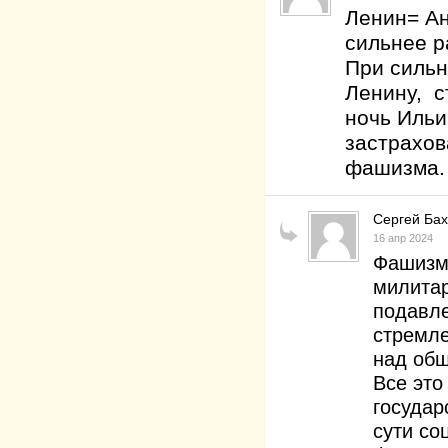
Ленин= Ан
сильнее р
При сильн
Ленину, с
ночь Ильи
застрахов
фашизма.
Сергей Ба
16 апр 2024
Фашизм 
милитар
подавл
стремле
над об
Все это
государ
сути со