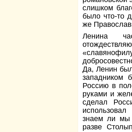
слишком благ
было что-то 
же Правосла
Ленина ча
отождествля
«славянофи
добросовестн
Да, Ленин был
западником б
Россию в пол
руками и жел
сделал Росс
использовал
знаем ли мы
разве Столы