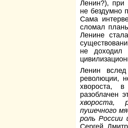
Ленин?), при
не бездумно п
Сама интерве
сломал планы
Ленине стала
существовани
не доходил 
цивилизационн
Ленин всле
революции, н
хвороста, 
разоблачен э
хвороста, 
пушечного мя
роль России 
Сергей Дмитр