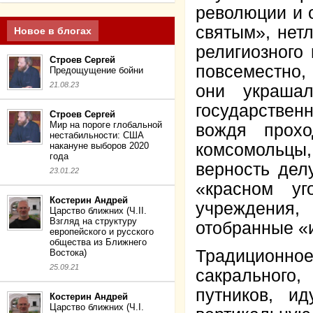
революции и 
святым», нет
Новое в блогах
религиозного
Строев Сергей
повсеместно,
Предощущение бойни
21.08.23
они украша
государстве
Строев Сергей
Мир на пороге глобальной
вождя прох
нестабильности: США
накануне выборов 2020
комсомольцы,
года
верность дел
23.01.22
«красном уг
Костерин Андрей
учреждения
Царство ближних (Ч.II.
Взгляд на структуру
отобранные «
европейского и русского
общества из Ближнего
Традиционно
Востока)
25.09.21
сакрального
путников, и
Костерин Андрей
Царство ближних (Ч.I.