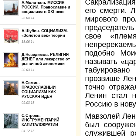
Сакрализация
А.Молотков. МИССИЯ
РОССИИ. Православие и
его смерти. 
социализм в XXI веке
мирового про
26.04.14
председатель
А.Шубин. СОЦИАЛИЗМ.
свое «плем
«Золотой век» теории
18.06.14
непререкае
подобно Мои
Д.Неведимов. РЕЛИГИЯ
ДЕНЕГ или лекарство от
называть «ца
рыночной экономики
табуировано
20.03.14
прозвище Ле
Н.Сомин.
точно отража
ПРАВОСЛАВНЫЙ
СОЦИАЛИЗМ КАК
Ленин стал н
РУССКАЯ ИДЕЯ
Россию в нов
09.03.15
Мавзолей Лен
С.Строев.
ИНСТРУМЕНТАРИЙ
был сооруже
КАПИТАЛОКРАТИИ
04.12.13
служившей р