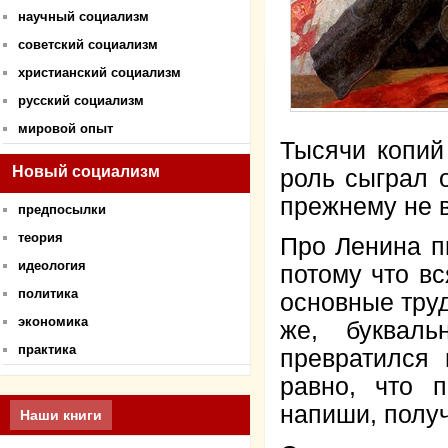
научный социализм
советский социализм
христианский социализм
русский социализм
мировой опыт
Тысячи копий
Новый социализм
роль сыграл о
прежнему не в
предпосылки
теория
Про Ленина п
идеология
потому что в
политика
основные труд
экономика
же, буквал
практика
превратился
равно, что 
напиши, полу
Наши книги