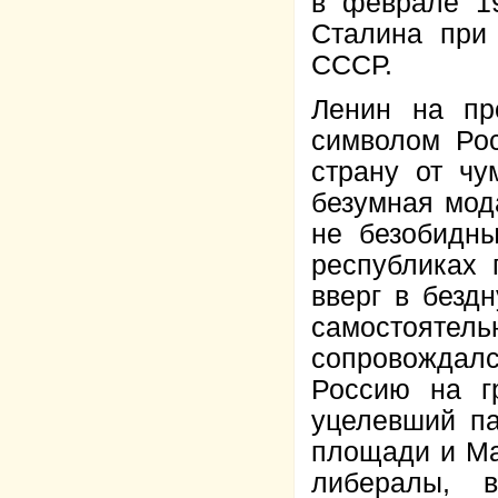
в феврале 19
Сталина при
СССР.
Ленин на пр
символом Ро
страну от ч
безумная мод
не безобидны
республиках 
вверг в безд
самостоят
сопровождалс
Россию на г
уцелевший па
площади и Ма
либералы, в