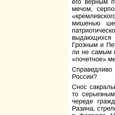
его верным п
мечом, серп
«кремлевског
мишенью шел
патриотичес
выдающихся
Грозным и Пе
ли не самым 
«почетное» ме
Справедливо
России?
Снос сакраль
то серьезным
череде гражд
Разина, стре