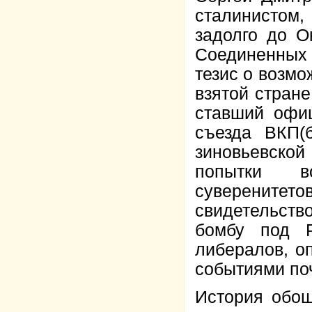
сталинистом,
задолго до О
Соединенных 
тезис о возмо
взятой стране
ставший офиц
съезда ВКП(
зиновьевско
попытки в
суверените
свидетельств
бомбу под 
либералов, 
событиями поч
История обош