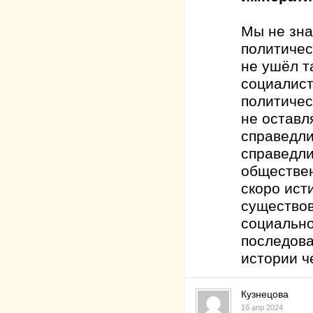
Мы не зна
политичес
не ушёл т
социалист
политичес
не оставл
справедли
справедли
обществен
скоро ист
существов
социально
последова
истории 
Кузнецова
16 апр 2024