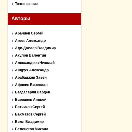
Точка зрения
Авторы
Абачиев Сергей
Агеев Александр
Ади-Даслер Владимир
Акулов Валентин
Александров Николай
Андрух Александр
Арабаджян Завен
Афонин Вячеслав
Багдасарян Варден
Барвинов Андрей
Батчиков Сергей
Бахматов Сергей
Белл Владимир
Белоногов Михаил