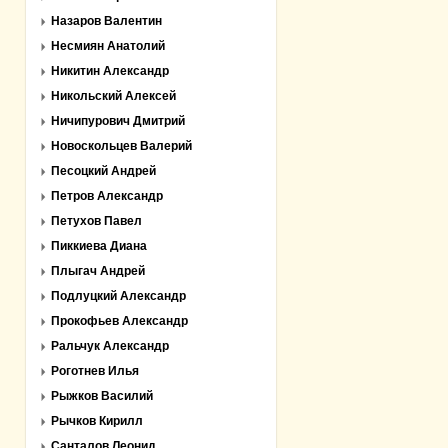
Назаров Валентин
Несмиян Анатолий
Никитин Александр
Никольский Алексей
Ничипурович Дмитрий
Новоскольцев Валерий
Песоцкий Андрей
Петров Александр
Петухов Павел
Пиккиева Диана
Плыгач Андрей
Подлуцкий Александр
Прокофьев Александр
Ральчук Александр
Роготнев Илья
Рыжков Василий
Рычков Кирилл
Санталов Леонид