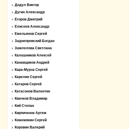
Додул Виктор
Дугин Александр
Егоров Дмитрий
Елисеев Александр
Емельянов Сергей
Заднепровский Богдан
Замлелова Светлана
Калашников Алексей
Канавщиков Андрей
Кара-Мурза Сергей
Карелин Сергей
Катаров Сергей
Катасонов Валентин
Квачков Владимир
Кий Степан
Кирпиченок Артем
Кожемякин Сергей
Коровин Валерий