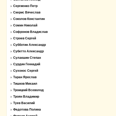
Сергиенко Петр
Скерис Вячеслав
Соколов Константин
Сомин Николай
Софронов Владислав
Строев Сергей
Субботин Александр
Субетто Александр
Сулакшин Степан
Сурдин Геннадий
Сухонос Сергей
Таран Ярослав
Тишков Михаил
Троицкий Всеволод
Троян Владимир
Туев Василий
Федотова Полина