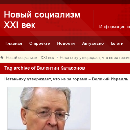
Информационн
Главная
О проекте
Новости
Актуально
Блоги
Новый социализм - XXI век
Нетаньяху утверждает, что не за гора
Tag archive of Валентин Катасонов
Нетаньяху утверждает, что не за горами – Великий Израиль