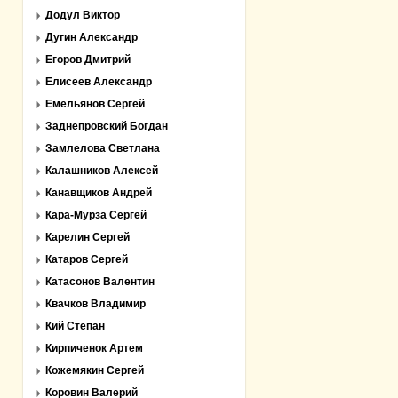
Додул Виктор
Дугин Александр
Егоров Дмитрий
Елисеев Александр
Емельянов Сергей
Заднепровский Богдан
Замлелова Светлана
Калашников Алексей
Канавщиков Андрей
Кара-Мурза Сергей
Карелин Сергей
Катаров Сергей
Катасонов Валентин
Квачков Владимир
Кий Степан
Кирпиченок Артем
Кожемякин Сергей
Коровин Валерий