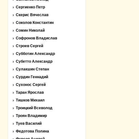
Сергиенко Петр
Скерис Вячеслав
Соколов Константин
Сомин Николай
Софронов Владислав
Строев Сергей
Субботин Александр
Субетто Александр
Сулакшин Степан
Сурдин Геннадий
Сухонос Сергей
Таран Ярослав
Тишков Михаил
Троицкий Всеволод
Троян Владимир
Туев Василий
Федотова Полина