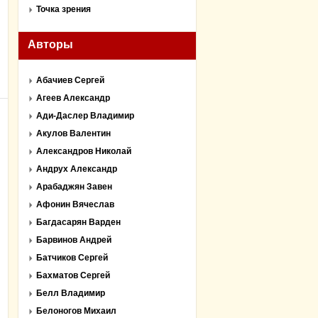
Точка зрения
Авторы
Абачиев Сергей
Агеев Александр
Ади-Даслер Владимир
Акулов Валентин
Александров Николай
Андрух Александр
Арабаджян Завен
Афонин Вячеслав
Багдасарян Варден
Барвинов Андрей
Батчиков Сергей
Бахматов Сергей
Белл Владимир
Белоногов Михаил