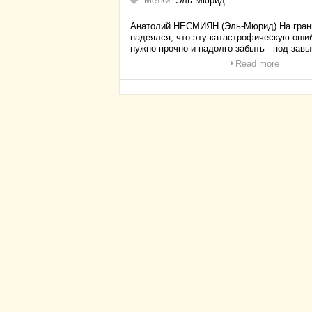
Метки:
Эль-Мюрид
Анатолий НЕСМИЯН (Эль-Мюрид) На грани
надеялся, что эту катастрофическую ошиб
нужно прочно и надолго забыть - под за
Read more