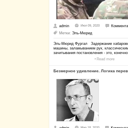
admin
Июл 09, 2020
Коммента
Метки:
Эль-Мюрид
Эль-Мюрид Фургал Задержание хабаровско
машины, заламыванием рук, классическим 
зачитывания постановления - это, конечно
Read more
Безмерное удивление. Логика перев
admin
Мар 18, 2020
Коммента