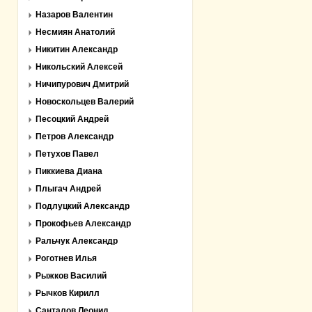
Назаров Валентин
Несмиян Анатолий
Никитин Александр
Никольский Алексей
Ничипурович Дмитрий
Новоскольцев Валерий
Песоцкий Андрей
Петров Александр
Петухов Павел
Пиккиева Диана
Плыгач Андрей
Подлуцкий Александр
Прокофьев Александр
Ральчук Александр
Роготнев Илья
Рыжков Василий
Рычков Кирилл
Санталов Леонид