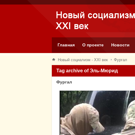
Главная
О проекте
Новости
Новый социализм - XXI век
Фургал
Tag archive of Эль-Мюрид
Фургал