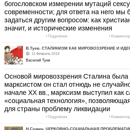
богословском измерении мутаций сексу
современности; для ответа на него мы
задаться другим вопросом: как христиа
значит, и исторические изменения
Подробнее
Комментар
В.Туев. СТАЛИНИЗМ КАК МИРОВОЗЗРЕНИЕ И ИД
11 Февраль 2019
Василий Туев
Основой мировоззрения Сталина была 
марксистом он стал отнюдь не случайно:
начале ХХ вв., марксизм выступил как 
«социальная технология», позволяюща
для страны проблему ликвидации
Подробнее
Комментар
Н.Сомин. ЦЕРКОВНО-СОЦИАЛЬНАЯ ПРОБЛЕМАТИ