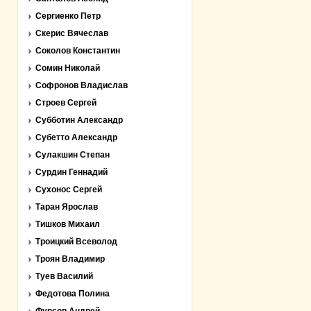
Сергиенко Петр
Скерис Вячеслав
Соколов Константин
Сомин Николай
Софронов Владислав
Строев Сергей
Субботин Александр
Субетто Александр
Сулакшин Степан
Сурдин Геннадий
Сухонос Сергей
Таран Ярослав
Тишков Михаил
Троицкий Всеволод
Троян Владимир
Туев Василий
Федотова Полина