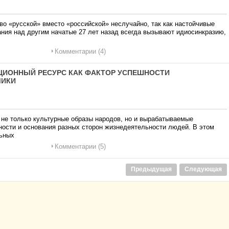
 «русской» вместо «российской» неслучайно, так как настойчивые
ания над другим начатые 27 лет назад всегда вызывают идиосинкразию,
Комментарии (4)
ЗАЦИОННЫЙ РЕСУРС КАК ФАКТОР УСПЕШНОСТИ
МИКИ
не только культурные образы народов, но и вырабатываемые
ости и основания разных сторон жизнедеятельности людей. В этом
льных
Комментарии (5)
Предыдущая
Следующая