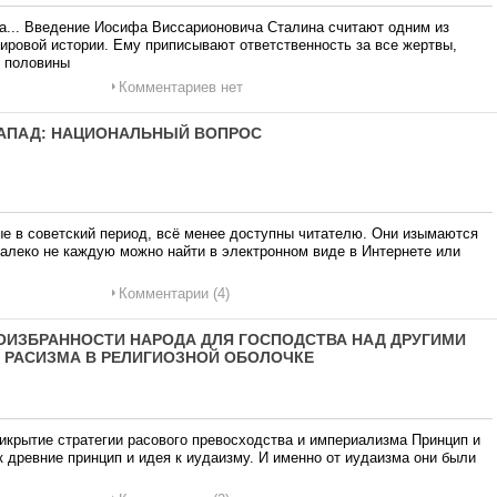
на... Введение Иосифа Виссарионовича Сталина считают одним из
ировой истории. Ему приписывают ответственность за все жертвы,
й половины
Комментариев нет
 ЗАПАД: НАЦИОНАЛЬНЫЙ ВОПРОС
ые в советский период, всё менее доступны читателю. Они изымаются
далеко не каждую можно найти в электронном виде в Интернете или
Комментарии (4)
ОГОИЗБРАННОСТИ НАРОДА ДЛЯ ГОСПОДСТВА НАД ДРУГИМИ
 РАСИЗМА В РЕЛИГИОЗНОЙ ОБОЛОЧКЕ
икрытие стратегии расового превосходства и империализма Принцип и
к древние принцип и идея к иудаизму. И именно от иудаизма они были