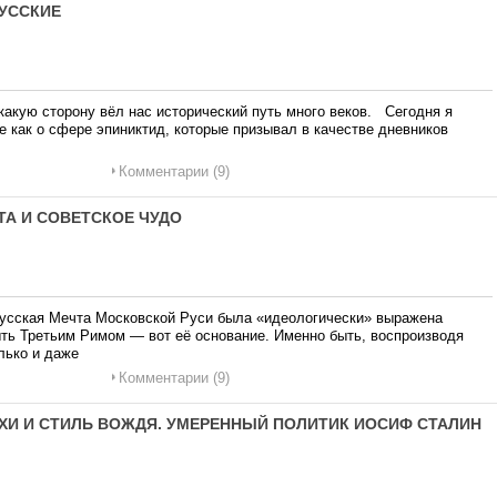
РУССКИЕ
 какую сторону вёл нас исторический путь много веков. Сегодня я
сне как о сфере эпиниктид, которые призывал в качестве дневников
Комментарии (9)
ЧТА И СОВЕТСКОЕ ЧУДО
Русская Мечта Московской Руси была «идеологически» выражена
ыть Третьим Римом — вот её основание. Именно быть, воспроизводя
лько и даже
Комментарии (9)
ОХИ И СТИЛЬ ВОЖДЯ. УМЕРЕННЫЙ ПОЛИТИК ИОСИФ СТАЛИН