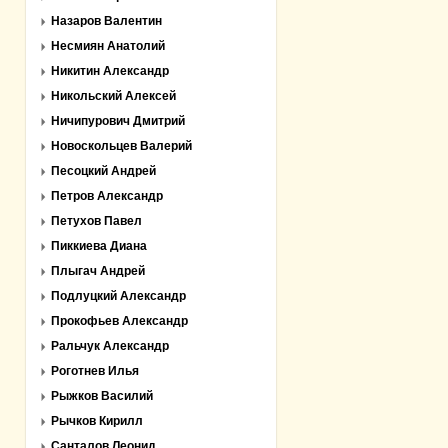
Назаров Валентин
Несмиян Анатолий
Никитин Александр
Никольский Алексей
Ничипурович Дмитрий
Новоскольцев Валерий
Песоцкий Андрей
Петров Александр
Петухов Павел
Пиккиева Диана
Плыгач Андрей
Подлуцкий Александр
Прокофьев Александр
Ральчук Александр
Роготнев Илья
Рыжков Василий
Рычков Кирилл
Санталов Леонид