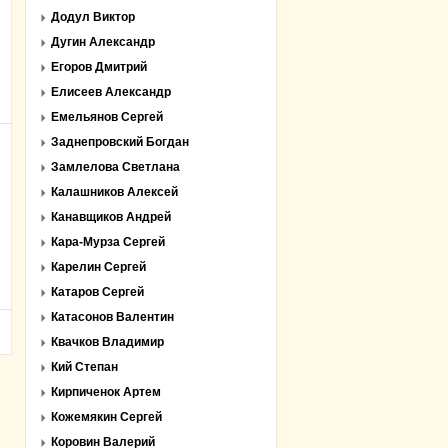
Додул Виктор
Дугин Александр
Егоров Дмитрий
Елисеев Александр
Емельянов Сергей
Заднепровский Богдан
Замлелова Светлана
Калашников Алексей
Канавщиков Андрей
Кара-Мурза Сергей
Карелин Сергей
Катаров Сергей
Катасонов Валентин
Квачков Владимир
Кий Степан
Кирпиченок Артем
Кожемякин Сергей
Коровин Валерий