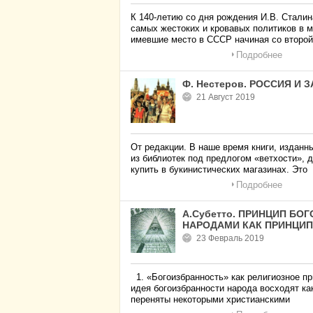
К 140-летию со дня рождения И.В. Стали
самых жестоких и кровавых политиков в м
имевшие место в СССР начиная со второ
Подробнее
Ф. Нестеров. РОССИЯ И
21 Август 2019
От редакции. В наше время книги, изданн
из библиотек под предлогом «ветхости», 
купить в букинистических магазинах. Это
Подробнее
А.Субетто. ПРИНЦИП Б
НАРОДАМИ КАК ПРИНЦИП
23 Февраль 2019
1. «Богоизбранность» как религиозное пр
идея богоизбранности народа восходят ка
переняты некоторыми христианскими