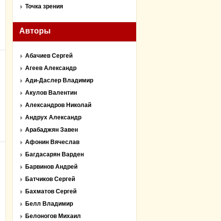
Точка зрения
Авторы
Абачиев Сергей
Агеев Александр
Ади-Даслер Владимир
Акулов Валентин
Александров Николай
Андрух Александр
Арабаджян Завен
Афонин Вячеслав
Багдасарян Варден
Барвинов Андрей
Батчиков Сергей
Бахматов Сергей
Белл Владимир
Белоногов Михаил