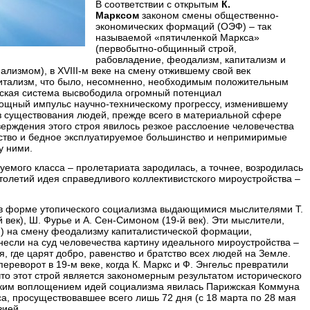
В соответствии с открытым
К.
Марксом
законом смены общественно-
экономических формаций (ОЭФ) – так
называемой «пятичленкой Маркса»
(первобытно-общинный строй,
рабовладение, феодализм, капитализм и
ализмом), в XVIII-м веке на смену отжившему свой век
итализм, что было, несомненно, необходимым положительным
ская система высвободила огромный потенциал
ощный импульс научно-техническому прогрессу, изменившему
з существования людей, прежде всего в материальной сфере
ерждения этого строя явилось резкое расслоение человечества
ство и бедное эксплуатируемое большинство и непримиримые
у ними.
руемого класса – пролетариата зародилась, а точнее, возродилась
олетий идея справедливого коллективистского мироустройства –
 в форме утопического социализма выдающимися мыслителями Т.
й век), Ш. Фурье и А. Сен-Симоном (19-й век). Эти мыслители,
) на смену феодализму капиталистической формации,
если на суд человечества картину идеального мироустройства –
, где царят добро, равенство и братство всех людей на Земле.
реворот в 19-м веке, когда К. Маркс и Ф. Энгельс превратили
 что этот строй является закономерным результатом исторического
ским воплощением идей социализма явилась Парижская Коммуна
са, просуществовавшее всего лишь 72 дня (с 18 марта по 28 мая
зией.