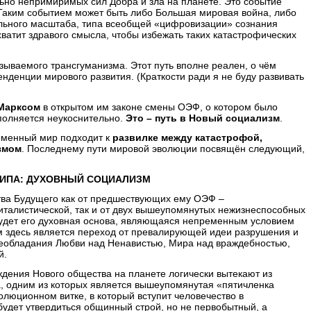
но непримиримых сил Добра и зла на планете. Это событие
Таким событием может быть либо Большая мировая война, либо
льного масштаба, типа всеобщей «цифровизации» сознания
хватит здравого смысла, чтобы избежать таких катастрофических
зываемого трансгуманизма. Этот путь вполне реален, о чём
денции мирового развития. (Краткости ради я не буду развивать
Марксом
в открытом им законе смены ОЭФ, о котором было
полняется неукоснительно.
Это – путь в Новый социализм
.
ременный мир подходит к
развилке между катастрофой,
змом
. Последнему пути мировой эволюции посвящён следующий,
ТИПА: ДУХОВНЫЙ СОЦИАЛИЗМ
ва Будущего как от предшествующих ему ОЭФ –
италистической, так и от двух вышеупомянутых нежизнеспособных
будет его духовная основа, являющаяся непременным условием
 здесь является переход от превалирующей идеи разрушения и
реобладания Любви над Ненавистью, Мира над враждебностью,
й.
ждения Нового общества на планете логически вытекают из
, одним из которых является вышеупомянутая «пятичленка
олюционном витке, в который вступит человечество в
будет утвердиться общинный строй, но не первобытный, а