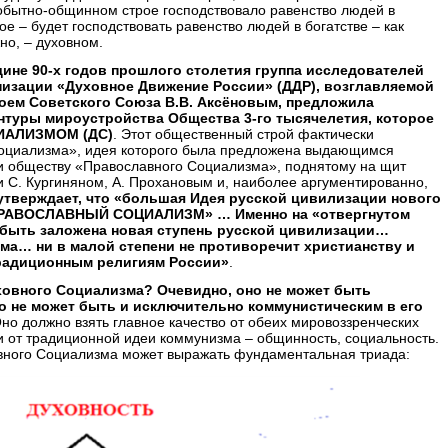
вобытно-общинном строе господствовало равенство людей в
ое – будет господствовать равенство людей в богатстве – как
но, – духовном.
дине 90-х годов прошлого столетия группа исследователей
изации «Духовное Движение России» (ДДР), возглавляемой
оем Советского Союза В.В. Аксёновым, предложила
туры мироустройства Общества 3-го тысячелетия, которое
ИАЛИЗМОМ (ДС)
. Этот общественный строй фактически
Социализма», идея которого была предложена выдающимся
и обществу «Православного Социализма», поднятому на щит
С. Кургиняном, А. Прохановым и, наиболее аргументированно,
утверждает, что «большая Идея русской цивилизации нового
к «ПРАВОСЛАВНЫЙ СОЦИАЛИЗМ» … Именно на «отвергнутом
 быть заложена новая ступень русской цивилизации…
ма… ни в малой степени не противоречит христианству и
традиционным религиям России»
.
ховного Социализма? Очевидно, оно не может быть
о не может быть и исключительно коммунистическим в его
Оно должно взять главное качество от обеих мировоззренческих
ь и от традиционной идеи коммунизма – общинность, социальность.
вного Социализма может выражать фундаментальная триада: