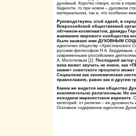
духовный. Коротко говоря, если в пер
бедности, то при новом – духовном стр
материальном, так и, что особенно важ
Руководствуясь этой идеей, в сере
Всероссийской общественной орган
лётчиком-космонавтом, дважды Гер
вниманию мирового сообщества кон
было названо ими ДУХОВНЫМ СОЦ
идентичен обществу «Христианского 
русским философом Н.А. Бердяевым, 
современными российскими деятелями 
А. Молотковым [1].
Последний автор 
века может звучать не иначе, ка
камне» советского прошлого может
Социализм как экономическая систе
православию, равно как и другим 
Каким же видится нам общество Ду
исключительно религиозным. Но он
исходном марксистском варианте
. 
категорий: от религии – ее духовност
Основное содержание идеологии Духо