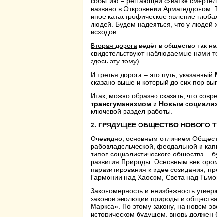
событию – решающей схватке смертель
названо в Откровении Армагеддоном. 
иное катастрофическое явление глоба
людей. Будем надеяться, что у людей 
исходов.
Вторая дорога
ведёт в общество так на
свидетельствуют наблюдаемые нами тен
здесь эту тему).
И
третья дорога
– это путь, указанный
сказано выше и который до сих пор вы
Итак, можно образно сказать, что сов
трансгуманизмом
и
Новым социали
ключевой раздел работы.
2. ГРЯДУЩЕЕ ОБЩЕСТВО НОВОГО 
Очевидно, основным отличием Общест
рабовладельческой, феодальной и кап
типов социалистического общества – 
развития Природы. Основным вектором
паразитирования к идее созидания, п
Гармонии над Хаосом, Света над Тьмо
Закономерность и неизбежность утвер
законов эволюции природы и общества
Маркса». По этому закону, на новом эв
историческом будущем, вновь должен 