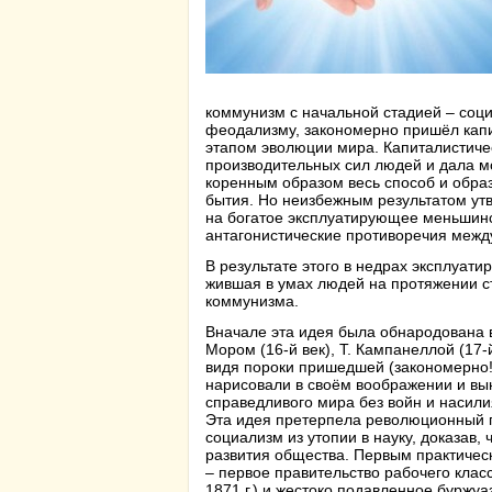
коммунизм с начальной стадией – соци
феодализму, закономерно пришёл кап
этапом эволюции мира. Капиталистиче
производительных сил людей и дала м
коренным образом весь способ и обра
бытия. Но неизбежным результатом утв
на богатое эксплуатирующее меньшин
антагонистические противоречия межд
В результате этого в недрах эксплуати
жившая в умах людей на протяжении ст
коммунизма.
Вначале эта идея была обнародована
Мором (16-й век), Т. Кампанеллой (17-
видя пороки пришедшей (закономерно!
нарисовали в своём воображении и вын
справедливого мира без войн и насилия
Эта идея претерпела революционный пе
социализм из утопии в науку, доказав,
развития общества. Первым практиче
– первое правительство рабочего клас
1871 г.) и жестоко подавленное буржуа