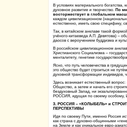
В условиях материального богатства, 
духовное развитие и творчество.
По мн
восторжествует в глобальном масш
каждом цивилизационном (национально
естественно, иметь свою специфику, с
Так, в китайском анклаве такой формо
учёного-китаеведа А.П. Девятова) – о
даосов с вероучением буддизма и культ
В российском цивилизационном анклав
Христианского Социализма – государс
менталитету, генетике государствообр
Ясно, что путь человечества в грядущ
это общество будет строиться не путё
духовной трансформации индивидов, ч
Здесь возникает естественный вопрос:
Общество, а затем и начать его строит
бездуховный Запад, ни экзальтированны
РОССИЯ, идущая по своему особому, 
3. РОССИЯ – «КОЛЫБЕЛЬ» и СТР
ПЕРСПЕКТИВЫ
Идя по своему Пути, именно Россия и
как страна с духовно-общинными «ген
на Земле и как уникальное евро-азиат