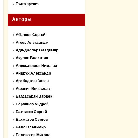
Точка зрения
Авторы
Абачиев Сергей
Агеев Александр
Ади-Даслер Владимир
Акулов Валентин
Александров Николай
Андрух Александр
Арабаджян Завен
Афонин Вячеслав
Багдасарян Варден
Барвинов Андрей
Батчиков Сергей
Бахматов Сергей
Белл Владимир
Белоногов Михаил