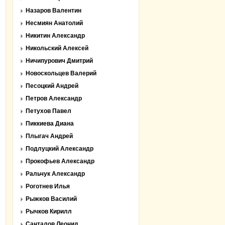
Назаров Валентин
Несмиян Анатолий
Никитин Александр
Никольский Алексей
Ничипурович Дмитрий
Новоскольцев Валерий
Песоцкий Андрей
Петров Александр
Петухов Павел
Пиккиева Диана
Плыгач Андрей
Подлуцкий Александр
Прокофьев Александр
Ральчук Александр
Роготнев Илья
Рыжков Василий
Рычков Кирилл
Санталов Леонид