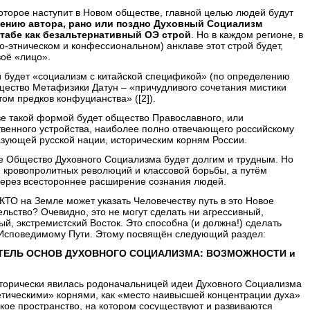
которое наступит в Новом обществе, главной целью людей будут
ению автора, рано или поздно Духовный Социализм
табе как безальтернативный ОЭ строй
. Но в каждом регионе, в
-этническом и конфессиональном) анклаве этот строй будет,
воё «лицо».
й будет «социализм с китайской спецификой» (по определению
бщество Метафизики Датун – «причудливого сочетания мистики
ом предков конфуцианства» ([2]).
е такой формой будет общество Православного, или
твенного устройства, наиболее полно отвечающего российскому
азующей русской нации, историческим корням России.
ее Общество Духовного Социализма будет долгим и трудным. Но
м кровопролитных революций и классовой борьбы, а путём
ерез всестороннее расширение сознания людей.
 КТО на Земле может указать Человечеству путь в это Новое
ельство? Очевидно, это не могут сделать ни агрессивный,
й, экстремистский Восток. Это способна (и должна!) сделать
Исповедимому Пути. Этому посвящён следующий раздел:
ОИТЕЛЬ ОСНОВ ДУХОВНОГО СОЦИАЛИЗМА: ВОЗМОЖНОСТИ и
сторически явилась родоначальницей идеи Духовного Социализма
етическими» корнями, как «место наивысшей концентрации духа»
ское пространство, на котором сосуществуют и развиваются