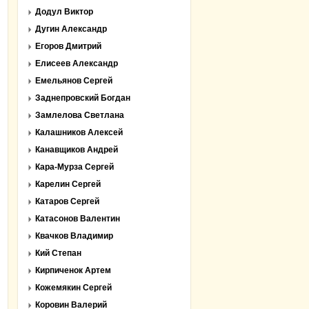
Додул Виктор
Дугин Александр
Егоров Дмитрий
Елисеев Александр
Емельянов Сергей
Заднепровский Богдан
Замлелова Светлана
Калашников Алексей
Канавщиков Андрей
Кара-Мурза Сергей
Карелин Сергей
Катаров Сергей
Катасонов Валентин
Квачков Владимир
Кий Степан
Кирпиченок Артем
Кожемякин Сергей
Коровин Валерий