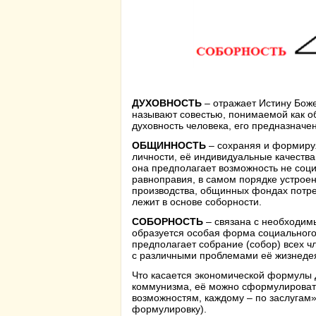
ДУХОВНОСТЬ
– отражает Истину Боже
называют совестью, понимаемой как 
духовность человека, его предназначе
ОБЩИННОСТЬ
– сохраняя и формируя
личности, её индивидуальные качества
она предполагает возможность не соц
равноправия, в самом порядке устрое
производства, общинных фондах потреб
лежит в основе соборности.
СОБОРНОСТЬ
– связана с необходим
образуется особая форма социального
предполагает собрание (собор) всех ч
с различными проблемами её жизнеде
Что касается экономической формулы 
коммунизма, её можно сформулировать
возможностям, каждому – по заслугам»
формулировку).