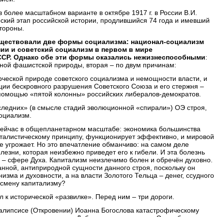
 более масштабном варианте в октябре 1917 г. в России В.И.
ский этап российской истории, продлившийся 74 года и имевший
стороны.
существовали две формы социализма: национал-социализм
нии и советский социализм в первом в мире
ССР. Однако обе эти формы оказались нежизнеспособными
:
чной фашистской природы, вторая – по двум причинам:
орческой природе советского социализма и немощности власти, и
ции бескровного разрушения Советского Союза и его стержня –
помощью «пятой колонны» российских либералов-демократов.
следних» (в смысле стадий эволюционной «спирали») ОЭ строя,
оциализм.
 сейчас в общепланетарном масштабе: экономика большинства
италистическому принципу, функционирует эффективно, и мировой
е угрожает. Но это впечатление обманчиво: на самом деле
езни, которая неизбежно приведет его к гибели. И эта болезнь
 – сфере Духа. Капитализм неизлечимо болен и обречён духовно.
анной, антиприродной сущности данного строя, поскольку он
изма и духовности, а на власти Золотого Тельца – денег, ссудного
 смену капитализму?
л к исторической «развилке». Перед ним – три дороги.
калипсисе (Откровении) Иоанна Богослова катастрофическому