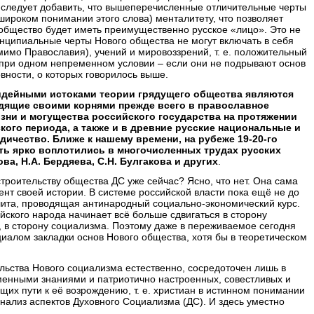
у следует добавить, что вышеперечисленные отличительные черты
широком понимании этого слова) менталитету, что позволяет
 общество будет иметь преимущественно русское «лицо». Это не
ринципиальные черты Нового общества не могут включать в себя
имо Православия), учений и мировоззрений, т. е. положительный
о при одном непременном условии – если они не подрывают основ
вности, о которых говорилось выше.
идейными истоками теории грядущего общества являются
одящие своими корнями прежде всего в православное
зни и могущества российского государства на протяжении
кого периода, а также и в древние русские национальные и
дичество. Ближе к нашему времени, на рубеже 19-20-го
сть ярко воплотились в многочисленных трудах русских
а, Н.А. Бердяева, С.Н. Булгакова и других
.
строительству общества ДС уже сейчас? Ясно, что нет. Она сама
нт своей истории. В системе российской власти пока ещё не до
ита, проводящая антинародный социально-экономический курс.
ского народа начинает всё больше сдвигаться в сторону
, в сторону социализма. Поэтому даже в переживаемое сегодня
иалом закладки основ Нового общества, хотя бы в теоретическом
льства Нового социализма естественно, сосредоточен лишь в
енными знаниями и патриотично настроенных, совестливых и
их пути к её возрождению, т. е. христиан в истинном понимании
нализ аспектов Духовного Социализма (ДС). И здесь уместно
т…