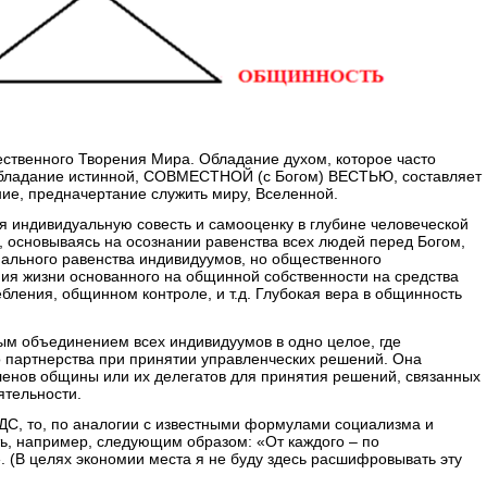
ственного Творения Мира. Обладание духом, которое часто
обладание истинной, СОВМЕСТНОЙ (с Богом) ВЕСТЬЮ, составляет
ние, предначертание служить миру, Вселенной.
 индивидуальную совесть и самооценку в глубине человеческой
, основываясь на осознании равенства всех людей перед Богом,
иального равенства индивидуумов, но общественного
ния жизни основанного на общинной собственности на средства
ления, общинном контроле, и т.д. Глубокая вера в общинность
ым объединением всех индивидуумов в одно целое, где
 партнерства при принятии управленческих решений. Она
ленов общины или их делегатов для принятия решений, связанных
ятельности.
ДС, то, по аналогии с известными формулами социализма и
, например, следующим образом: «От каждого – по
. (В целях экономии места я не буду здесь расшифровывать эту