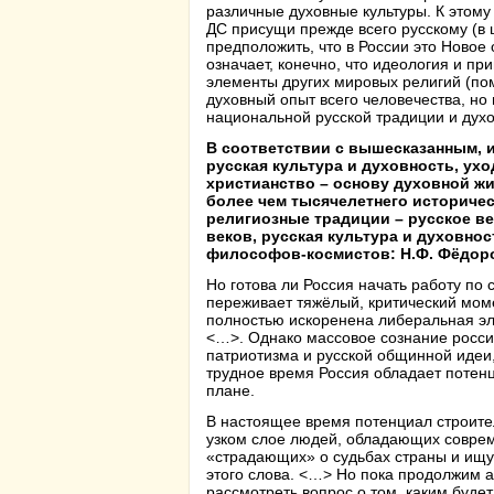
различные духовные культуры. К этом
ДС присущи прежде всего русскому (в 
предположить, что в России это Новое
означает, конечно, что идеология и п
элементы других мировых религий (пом
духовный опыт всего человечества, н
национальной русской традиции и духо
В соответствии с вышесказанным, 
русская культура и духовность, ух
христианство – основу духовной жи
более чем тысячелетнего историчес
религиозные традиции – русское ве
веков, русская культура и духовно
философов-космистов: Н.Ф. Фёдоров
Но готова ли Россия начать работу по 
переживает тяжёлый, критический моме
полностью искоренена либеральная эл
<…>. Однако массовое сознание россий
патриотизма и русской общинной идеи
трудное время Россия обладает потенц
плане.
В настоящее время потенциал строите
узком слое людей, обладающих соврем
«страдающих» о судьбах страны и ищущ
этого слова. <…> Но пока продолжим а
рассмотреть вопрос о том, каким буде