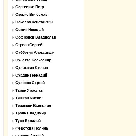
Сергиенко Петр
Скерис Вячеслав
Соколов Константин
Сомин Николай
Софронов Владислав
Строев Сергей
Субботин Александр
Субетто Александр
Сулакшин Степан
Сурдин Геннадий
Сухонос Сергей
Таран Ярослав
Тишков Михаил
Троицкий Всеволод
Троян Владимир
Туев Василий
Федотова Полина