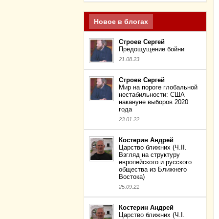
Новое в блогах
Строев Сергей
Предощущение бойни
21.08.23
Строев Сергей
Мир на пороге глобальной
нестабильности: США
накануне выборов 2020
года
23.01.22
Костерин Андрей
Царство ближних (Ч.II.
Взгляд на структуру
европейского и русского
общества из Ближнего
Востока)
25.09.21
Костерин Андрей
Царство ближних (Ч.I.