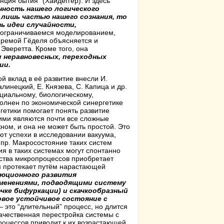
нция бытия” (Хайдеггер). И здесь
нность нашего логического
 лишь частью нашего сознания, то
ь идеи случайности,
ограничиваемся моделированием,
оремой Гёделя объясняется и
Эверетта. Кроме того, она
и неравновесных, переходных
ии.
й вклад в её развитие внесли И.
линецкий, Е. Князева, С. Капица и др.
циальному, биологическому,
олнен по экономической синергетике
гетики помогает понять развитие
ими являются почти все сложные
жном, и она не может быть простой. Это
ют успехи в исследовании вакуума,
 пр. Макросостояние таких систем
я в таких системах могут спонтанно
ества микропроцессов приобретает
м протекает путём нарастающей
люционного развития
зменениями, подводящими систему
чке бифуркации) и скачкообразный
овое устойчивое состояние с
 это “длительный” процесс, но длится
ачественная перестройка системы с
роцессов приводит к их возрастающей