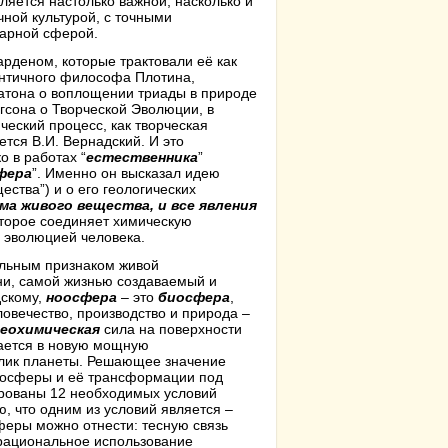
ляется настолько важной, насколько и
чной культурой, с точными
тарной сферой.
рденом, которые трактовали её как
античного философа Плотина,
атона о воплощении триады в природе
гсона о Творческой Эволюции, в
ческий процесс, как творческая
ется В.И. Вернадский. И это
о в работах “
естественника
”
фера
”. Именно он высказал идею
ества”) и о его геологических
ма живого вещества, и все явления
которое соединяет химическую
 эволюцией человека.
льным признаком живой
ни, самой жизнью создаваемый и
дскому,
ноосфера
– это
биосфера
,
овечество, производство и природа –
геохимическая
сила на поверхности
щается в новую мощную
 лик планеты. Решающее значение
иосферы и её трансформации под
рованы 12 необходимых условий
ю, что одним из условий является –
феры можно отнести: тесную связь
 рациональное использование