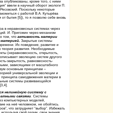
а опубликованы, кроме того, с ними
ия” ввели в научный оборот экологи П.
Ресовский. Поскольку некоторые
комиться с работой В.А. Кутырёва
 от бытия [5]), то я позволю себе вновь
ра в неравновесных системах через
ций. И. Пригожин через механизм
о том, что
активность материи
 материей.
Закрытые системы
времени. Их поведение, развитие и
ак теория развития. Необходимые
кты (неравновесность, открытость,
а описывает эволюцию систем другого
ость-закрытость, равновесность-
ьными, зависящими от масштабного
 двум основным принципам –
еорией универсальной эволюции и
о принципа самодвижения материи в
альные системы развивающейся
3,4].
я нелинейную систему с
ратными связями
. Системы
ез компьютерных моделей,
е на неё человеком, не обойтись.
ров”, что затрудняет “выбор”. Избежать
, используя свой разум, свои знания,