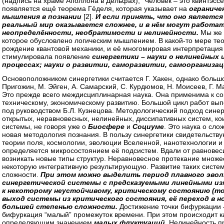
(надпись на храме Аполлона в Дельфах); “Человек – это квинтэссе
появляется ещё теорема Гёделя, которая указывает на
ограниче
мышления в познании
[2].
И если принять, что оно является
реальный мир оказывается сложнее, и в нём могут работат
неопределённости, необратимости и нелинейности.
Мы же 
которое обусловлено логическим мышлением. В какой-то мере те
рождение квантовой механики, и её многомировая интерпретация 
стимулировала появление
синергетики – науки о нелинейных 
процессах; науки о развитии, саморазвитии, самоорганизац
Основоположником синергетики считается Г. Хакен, однако большо
Пригожин, М. Эйген, А. Самарский, С. Курдюмов, Н. Моисеев, Г. Ма
Это прежде всего междисциплинарная наука. Она применима к со
техническому, экономическому развитию. Большой цикл работ вып
под руководством Б.Л. Кузнецова. Методологический подход синер
открытых, неравновесных, нелинейных, диссипативных систем, ко
системы, не говоря уже о
Биосфере
и
Социуме
. Это наука о сло
новая методология познания. В пользу синергетики свидетельству
теории поля, космологии, эволюции Вселенной, нанотехнологии и
определяется микросостоянием её подсистем. Вдали от равновеси
возникать новые типы структур. Неравновесное протекание множ
некоторую интегративную результирующую. Развитие таких систе
сложности.
При этом можно выделить период плавного эво
синергетической системы с предсказуемыми линейными и
к некоторому неустойчивому, критическому состоянию (то
выход системы из критического состояния, её переход в н
большей степенью сложности.
Достижение точки бифуркации –
бифуркация “малый” промежуток времени. При этом происходит к
определяющим значением
малых флуктуаций
. Нелинейность п