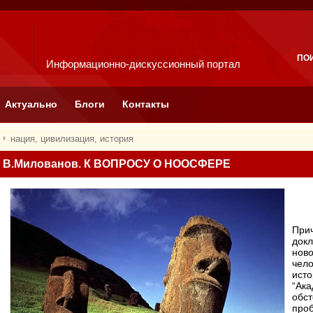
ПО
Информационно-дискуссионный портал
Актуально
Блоги
Контакты
нация, цивилизация, история
В.Милованов. К ВОПРОСУ О НООСФЕРЕ
Прич
докл
ново
чело
исто
“Ака
обст
про