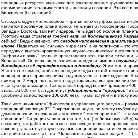
природных ресурсов, учитывающее восстановление круговорота ве
формирование экологического мышления и сознания. Это всё и в
Биосферной эволюцией.
Отсюда следует, что ноосфера – третья по счёту фаза развития 
является проблемой планетарной. Речь идёт о Ноосферном Прорыв
Запада и Востока, там нет лидеров. Речь идёт об экологии плане
Поэтому наша стратегия требует наличия
Коллективного Разум
сейчас!!! Ведь очевидно, что
сегодня человеческая цивилизац
ключе
. Надеяться на “сильных мира сего” и на политиков – это у
передовую высоко–нравственную научно–техническую интеллиген
“цифрами в руках” реально представляет весь трагизм ситуации, 
Вернадский. Он решающее значение придавал именно
научному
Биосферы и её трансформации в Ноосферу.
Этим мне и нрав
Я что-то не помню, чтобы в последние годы по этой тематике п
конференции с привлечением ведущих учёных–прикладников. Возр
примерно 2 млрд. лет планета подготавливала возникновение би
и тонкую организацию. Техногенный период возник примерно 400 
этапа. За 600 лет был достигнут
удивительный “прогресс”
в ос
(особенно за последние 100-200 лет). Но мы вступили в эпоху ноо
Так с чего начинается “философия управляющего разума – разума
природной эволюцией?” Современная наука, по моему глубокому
доминирования в познании кантовского “тезиса простоты” – к дом
сложности”. Ситуация усложняется тем, что (по большому счёту) мы
сознание, как работает наш мозг, как осуществляется процесс по
наконец, у нас отсутствуют научные концепции развития человече
это действительно так, что: “Человек есть мера всем вещам …” (П