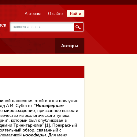
Авторам
О сайте
Войти
ИСК
Авторы
иной написания этой статьи послужил
ад А.И. Субетто: “
Ноосферизм
–
е мировоззрение, призванное вывести
вечество из экологического тупика
рии”, который был опубликован в
демии Тринитаризма” [1]. Прекрасный
оятельный обзор, связанный с
блематикой
ноосферы
. Для меня