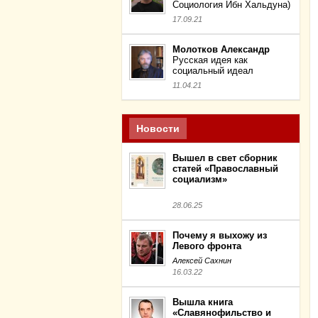
Социология Ибн Хальдуна)
17.09.21
Молотков Александр
Русская идея как
социальный идеал
11.04.21
Новости
Вышел в свет сборник
статей «Православный
социализм»
28.06.25
Почему я выхожу из
Левого фронта
Алексей Сахнин
16.03.22
Вышла книга
«Славянофильство и