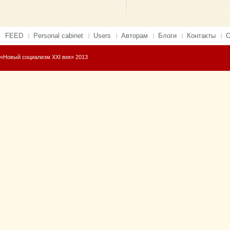
FEED
Personal cabinet
Users
Авторам
Блоги
Контакты
О
«Новый социализм XXI век» 2013