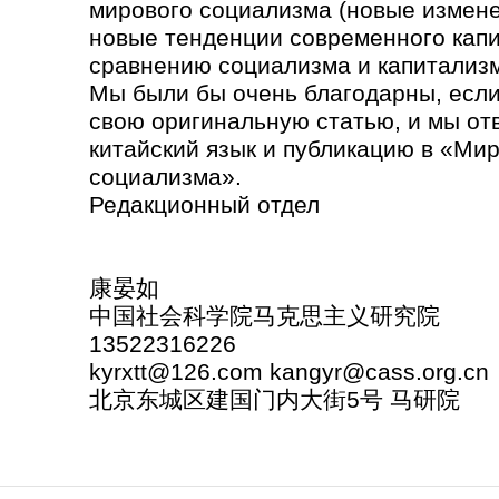
мирового социализма (новые измене
новые тенденции современного кап
сравнению социализма и капитализ
Мы были бы очень благодарны, если
свою оригинальную статью, и мы отв
китайский язык и публикацию в «Ми
социализма».
Редакционный отдел
康晏如
中国社会科学院马克思主义研究院
13522316226
kyrxtt@126.com kangyr@cass.org.cn
北京东城区建国门内大街5号 马研院