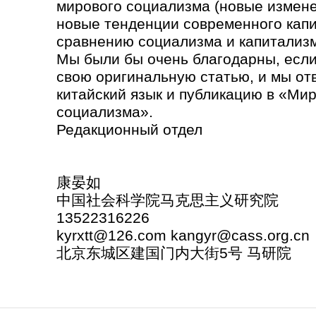
мирового социализма (новые измене
новые тенденции современного кап
сравнению социализма и капитализ
Мы были бы очень благодарны, если
свою оригинальную статью, и мы отв
китайский язык и публикацию в «Ми
социализма».
Редакционный отдел
康晏如
中国社会科学院马克思主义研究院
13522316226
kyrxtt@126.com kangyr@cass.org.cn
北京东城区建国门内大街5号 马研院