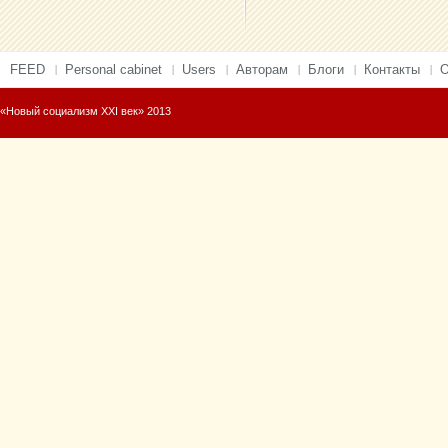
FEED
Personal cabinet
Users
Авторам
Блоги
Контакты
О
«Новый социализм XXI век» 2013