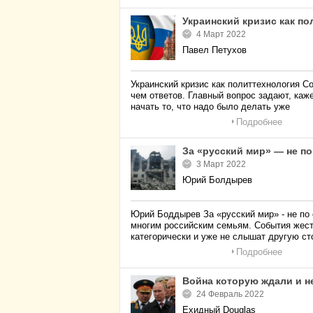
Украинский кризис как по
4 Март 2022
Павел Петухов
Украинский кризис как политтехнология С
чем ответов. Главный вопрос задают, каже
начать то, что надо было делать уже
Подробнее
За «русский мир» — не п
3 Март 2022
Юрий Болдырев
Юрий Боддырев За «русский мир» - не по 
многим российским семьям. События жестк
категорически и уже не слышат другую ст
Подробнее
Война которую ждали и н
24 Февраль 2022
Ехидный Douglas