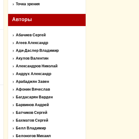
Точка зрения
Авторы
Абачиев Сергей
Агеев Александр
Ади-Даслер Владимир
Акулов Валентин
Александров Николай
Андрух Александр
Арабаджян Завен
Афонин Вячеслав
Багдасарян Варден
Барвинов Андрей
Батчиков Сергей
Бахматов Сергей
Белл Владимир
Белоногов Михаил