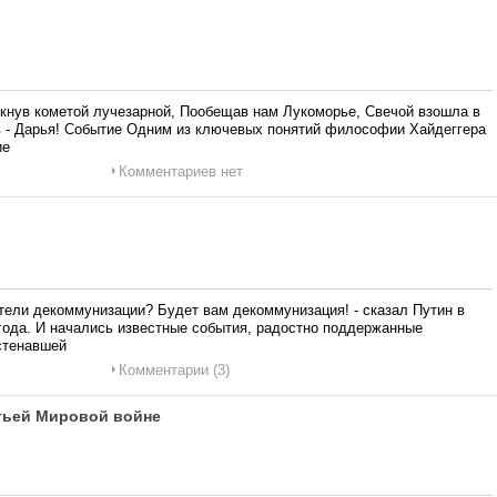
ькнув кометой лучезарной, Пообещав нам Лукоморье, Свечой взошла в
в - Дарья! Событие Одним из ключевых понятий философии Хайдеггера
ие
Комментариев нет
ели декоммунизации? Будет вам декоммунизация! - сказал Путин в
года. И начались известные события, радостно поддержанные
стенавшей
Комментарии (3)
етьей Мировой войне