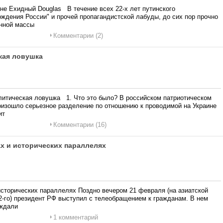
йне Ехидный Douglas В течение всех 22-х лет путинского
рождения России" и прочей пропагандистской лабуды, до сих пор прочно
нной массы
Комментарии (2)
кая ловушка
итическая ловушка 1. Что это было? В российском патриотическом
оизошло серьезное разделение по отношению к проводимой на Украине
ит
Комментарии (16)
ах и исторических параллелях
 исторических параллелях Поздно вечером 21 февраля (на азиатской
2-го) президент РФ выступил с телеобращением к гражданам. В нем
 ждали
1 комментарий