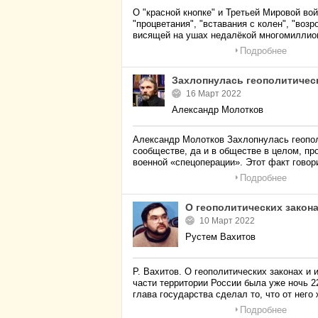
О "красной кнопке" и Третьей Мировой во
"процветания", "вставания с колен", "воз
висящей на ушах недалёкой многомиллио
Подробнее
Захлопнулась геополитичес
16 Март 2022
Александр Молотков
Александр Молотков Захлопнулась геопол
сообществе, да и в обществе в целом, пр
военной «спецоперации». Этот факт говор
Подробнее
О геополитических закон
10 Март 2022
Рустем Вахитов
Р. Вахитов. О геополитических законах и
части территории России была уже ночь 2
глава государства сделал то, что от него
Подробнее