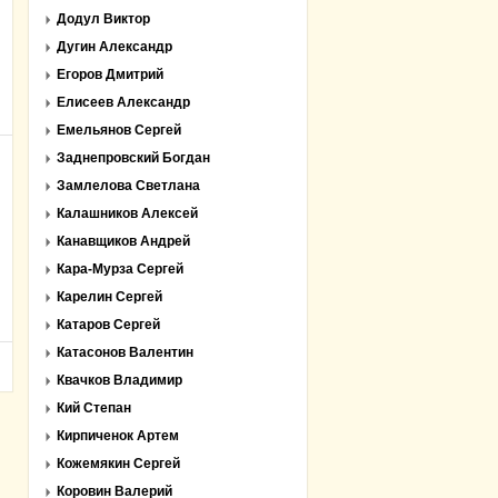
Додул Виктор
Дугин Александр
Егоров Дмитрий
Елисеев Александр
Емельянов Сергей
Заднепровский Богдан
Замлелова Светлана
Калашников Алексей
Канавщиков Андрей
Кара-Мурза Сергей
Карелин Сергей
Катаров Сергей
Катасонов Валентин
Квачков Владимир
Кий Степан
Кирпиченок Артем
Кожемякин Сергей
Коровин Валерий