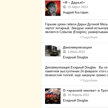
«Я – Дарья!»
31 Август 2022
Андрей Костерин
Горькие уроки гибели Дарьи Дугиной Мел
чертог янтарный, Звездою новой вспыхну
является Событие (Ereignis), развертыван
Подробнее
Декоммунизация
3 Июнь 2022
Ехидный Douglas
Декоммунизация Ехидный Douglas Вы хот
памятном выступлении 24 февраля этого 
безмозглой толпой, ещё накануне громко 
Подробнее
О «красной кнопке» и Тр
30 Апрель 2022
Ехидный Douglas