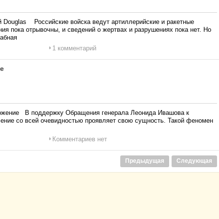
 Douglas Российские войска ведут артиллерийские и ракетные
ия пока отрывочны, и сведений о жертвах и разрушениях пока нет. Но
табная
1 комментарий
е
ожение В поддержку Обращения генерала Леонида Ивашова к
ние со всей очевидностью проявляет свою сущность. Такой феномен
Комментариев нет
Предыдущая
Следующая