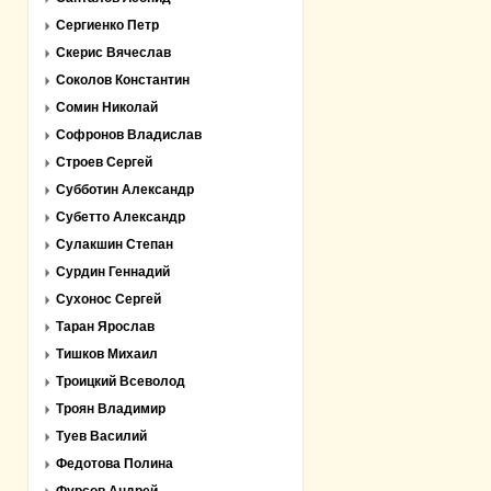
Сергиенко Петр
Скерис Вячеслав
Соколов Константин
Сомин Николай
Софронов Владислав
Строев Сергей
Субботин Александр
Субетто Александр
Сулакшин Степан
Сурдин Геннадий
Сухонос Сергей
Таран Ярослав
Тишков Михаил
Троицкий Всеволод
Троян Владимир
Туев Василий
Федотова Полина