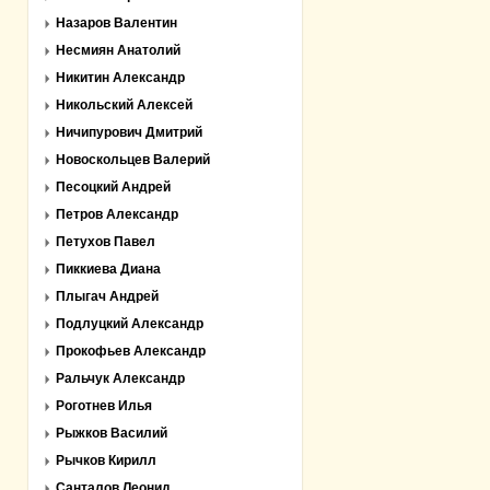
Назаров Валентин
Несмиян Анатолий
Никитин Александр
Никольский Алексей
Ничипурович Дмитрий
Новоскольцев Валерий
Песоцкий Андрей
Петров Александр
Петухов Павел
Пиккиева Диана
Плыгач Андрей
Подлуцкий Александр
Прокофьев Александр
Ральчук Александр
Роготнев Илья
Рыжков Василий
Рычков Кирилл
Санталов Леонид