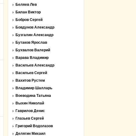
Беляев Лев
Билан Виктор
Бобров Сергей
Бовдунов Александр
Бузгалин Александр
Бутаков Ярослав
Бухвалов Валерий
Варава Владимир
Васильев Александр
Васильев Сергей
Вахитов Рустем
Владимир Шалларь
Воеводина Татьяна
Выхин Николай
Гаврилов Денис
Глазьев Сергей
Григорий Водолазов
Делягин Михаил