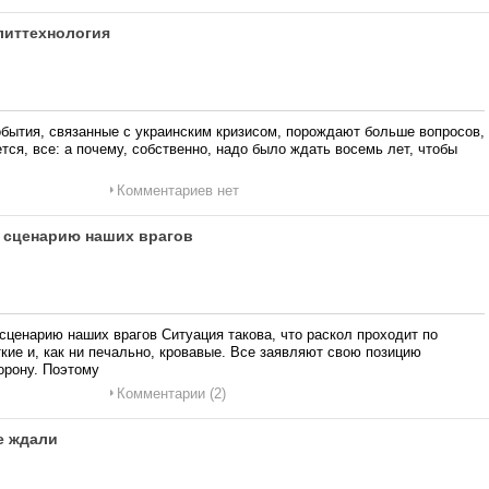
литтехнология
обытия, связанные с украинским кризисом, порождают больше вопросов,
тся, все: а почему, собственно, надо было ждать восемь лет, чтобы
Комментариев нет
о сценарию наших врагов
сценарию наших врагов Ситуация такова, что раскол проходит по
ие и, как ни печально, кровавые. Все заявляют свою позицию
орону. Поэтому
Комментарии (2)
е ждали