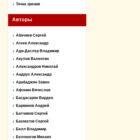
Точка зрения
Авторы
Абачиев Сергей
Агеев Александр
Ади-Даслер Владимир
Акулов Валентин
Александров Николай
Андрух Александр
Арабаджян Завен
Афонин Вячеслав
Багдасарян Варден
Барвинов Андрей
Батчиков Сергей
Бахматов Сергей
Белл Владимир
Белоногов Михаил