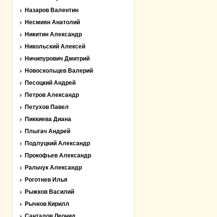
Назаров Валентин
Несмиян Анатолий
Никитин Александр
Никольский Алексей
Ничипурович Дмитрий
Новоскольцев Валерий
Песоцкий Андрей
Петров Александр
Петухов Павел
Пиккиева Диана
Плыгач Андрей
Подлуцкий Александр
Прокофьев Александр
Ральчук Александр
Роготнев Илья
Рыжков Василий
Рычков Кирилл
Санталов Леонид