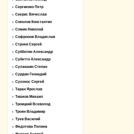
Сергиенко Петр
Скерис Вячеслав
Соколов Константин
Сомин Николай
Софронов Владислав
Строев Сергей
Субботин Александр
Субетто Александр
Сулакшин Степан
Сурдин Геннадий
Сухонос Сергей
Таран Ярослав
Тишков Михаил
Троицкий Всеволод
Троян Владимир
Туев Василий
Федотова Полина