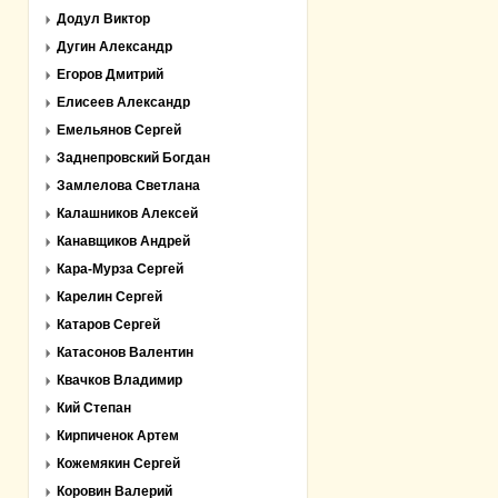
Додул Виктор
Дугин Александр
Егоров Дмитрий
Елисеев Александр
Емельянов Сергей
Заднепровский Богдан
Замлелова Светлана
Калашников Алексей
Канавщиков Андрей
Кара-Мурза Сергей
Карелин Сергей
Катаров Сергей
Катасонов Валентин
Квачков Владимир
Кий Степан
Кирпиченок Артем
Кожемякин Сергей
Коровин Валерий