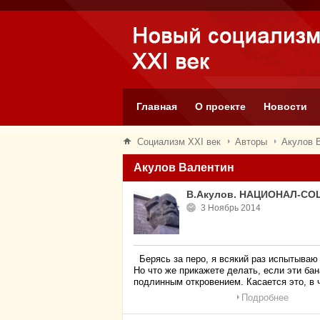
Главная
О проекте
Новости
Социализм XXI век
Авторы
Акулов 
Акулов Валентин
В.Акулов. НАЦИОНАЛ-С
3 Ноябрь 2014
Берясь за перо, я всякий раз испытываю 
Но что же прикажете делать, если эти б
подлинным откровением. Касается это, в 
Подробнее