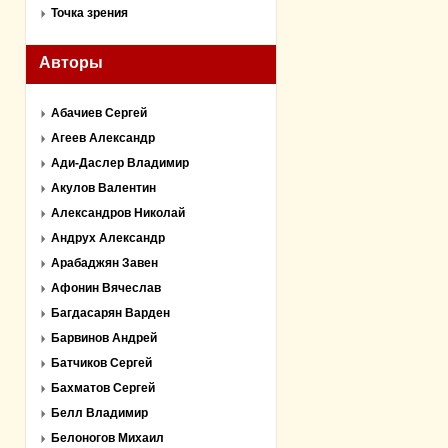
Точка зрения
Авторы
Абачиев Сергей
Агеев Александр
Ади-Даслер Владимир
Акулов Валентин
Александров Николай
Андрух Александр
Арабаджян Завен
Афонин Вячеслав
Багдасарян Варден
Барвинов Андрей
Батчиков Сергей
Бахматов Сергей
Белл Владимир
Белоногов Михаил