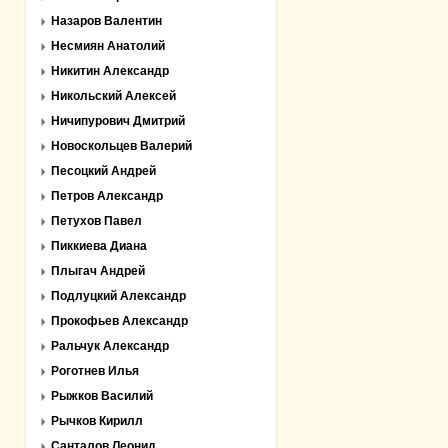
Назаров Валентин
Несмиян Анатолий
Никитин Александр
Никольский Алексей
Ничипурович Дмитрий
Новоскольцев Валерий
Песоцкий Андрей
Петров Александр
Петухов Павел
Пиккиева Диана
Плыгач Андрей
Подлуцкий Александр
Прокофьев Александр
Ральчук Александр
Роготнев Илья
Рыжков Василий
Рычков Кирилл
Санталов Леонид