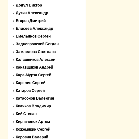
Додул Виктор
Дугин Александр
Егоров Дмитрий
Елисеев Александр
Емельянов Сергей
Заднепровский Богдан
Замлелова Светлана
Калашников Алексей
Канавщиков Андрей
Кара-Мурза Сергей
Карелин Сергей
Катаров Сергей
Катасонов Валентин
Квачков Владимир
Кий Степан
Кирпиченок Артем
Кожемякин Сергей
Коровин Валерий