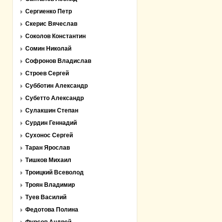
Сергиенко Петр
Скерис Вячеслав
Соколов Константин
Сомин Николай
Софронов Владислав
Строев Сергей
Субботин Александр
Субетто Александр
Сулакшин Степан
Сурдин Геннадий
Сухонос Сергей
Таран Ярослав
Тишков Михаил
Троицкий Всеволод
Троян Владимир
Туев Василий
Федотова Полина