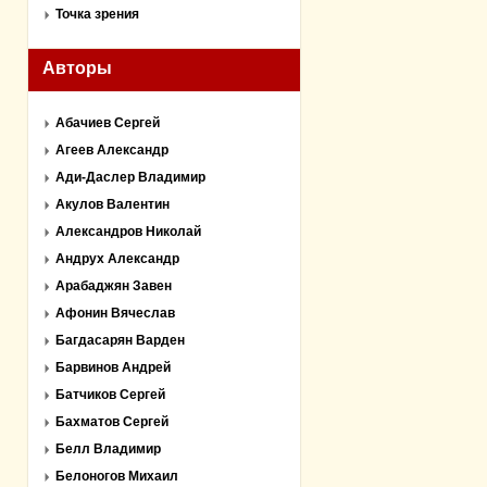
Точка зрения
Авторы
Абачиев Сергей
Агеев Александр
Ади-Даслер Владимир
Акулов Валентин
Александров Николай
Андрух Александр
Арабаджян Завен
Афонин Вячеслав
Багдасарян Варден
Барвинов Андрей
Батчиков Сергей
Бахматов Сергей
Белл Владимир
Белоногов Михаил