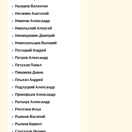
Назаров Валентин
Несмиян Анатолий
Никитин Александр
Никольский Алексей
Ничипурович Дмитрий
Новоскольцев Валерий
Песоцкий Андрей
Петров Александр
Петухов Павел
Пиккиева Диана
Плыгач Андрей
Подлуцкий Александр
Прокофьев Александр
Ральчук Александр
Роготнев Илья
Рыжков Василий
Рычков Кирилл
Санталов Леонид