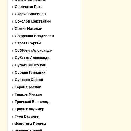
Сергиенко Петр
Скерис Вячеслав
Соколов Константин
Сомин Николай
Софронов Владислав
Строев Сергей
Субботин Александр
Субетто Александр
Сулакшин Степан
Сурдин Геннадий
Сухонос Сергей
Таран Ярослав
Тишков Михаил
Троицкий Всеволод
Троян Владимир
Туев Василий
Федотова Полина