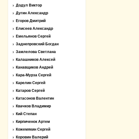
Додул Виктор
Дугин Александр
Егоров Дмитрий
Елисеев Александр
Емельянов Сергей
Заднепровский Богдан
Замлелова Светлана
Калашников Алексей
Канавщиков Андрей
Кара-Мурза Сергей
Карелин Сергей
Катаров Сергей
Катасонов Валентин
Квачков Владимир
Кий Степан
Кирпиченок Артем
Кожемякин Сергей
Коровин Валерий