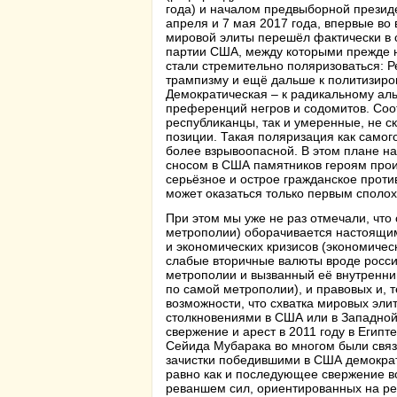
года) и началом предвыборной президе
апреля и 7 мая 2017 года, впервые во
мировой элиты перешёл фактически в 
партии США, между которыми прежде н
стали стремительно поляризоваться: Р
трампизму и ещё дальше к политизиров
Демократическая – к радикальному ал
преференций негров и содомитов. Соо
республиканцы, так и умеренные, не с
позиции. Такая поляризация как самого
более взрывоопасной. В этом плане на
сносом в США памятников героям прои
серьёзное и острое гражданское проти
может оказаться только первым споло
При этом мы уже не раз отмечали, что
метрополии) оборачивается настоящим
и экономических кризисов (экономичес
слабые вторичные валюты вроде россий
метрополии и вызванный её внутренни
по самой метрополии), и правовых и, 
возможности, что схватка мировых эли
столкновениями в США или в Западной
свержение и арест в 2011 году в Еги
Сейида Мубарака во многом были связ
зачистки победившими в США демократ
равно как и последующее свержение 
реваншем сил, ориентированных на р