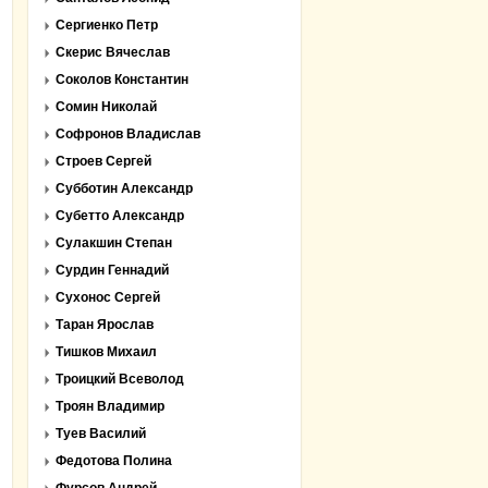
Сергиенко Петр
Скерис Вячеслав
Соколов Константин
Сомин Николай
Софронов Владислав
Строев Сергей
Субботин Александр
Субетто Александр
Сулакшин Степан
Сурдин Геннадий
Сухонос Сергей
Таран Ярослав
Тишков Михаил
Троицкий Всеволод
Троян Владимир
Туев Василий
Федотова Полина