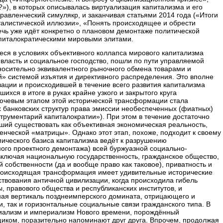
?
»), в которых описывалась виртуализация капитализма и его
авленческий симулякр, и заканчивая статьями 2014 года («
Итоги
италистической иллюзии
», «
Понять происходящее и обрести
речь уже идёт конкретно о плановом демонтаже политической
питалократическими мировыми элитами.
еся в условиях объективного коллапса мирового капитализма
 власть и социальное господство, пошли по пути управляемой
осительно эквивалентного рыночного обмена товарами и
» системой изъятия и директивного распределения. Это вполне
ации и происходившей в течение всего развития капитализма
ихся в итоге в руках крайне узкого и закрытого круга
ючевым этапом этой исторической трансформации стала
 банковских структур права эмиссии необеспеченных (фиатных)
трументарий капиталократии
»). При этом в течение достаточно
ший существовать как объективная экономическая реальность,
енческой «матрицы». Однако этот этап, похоже, подходит к своему
мического базиса капитализма ведёт к разрушению
го проектного демонтажа) всей буржуазной социально-
включая национальную государственность, гражданское общество,
 собственности (да и вообще право как таковое), приватность и
Происходящая трансформация имеет удивительные исторические
твования античной цивилизации, когда происходила гибель
, правового общества и республиканских институтов, и
ая вертикаль позднеимперского домината, отрицающего и
, так и горизонтальные социальные связи гражданского типа. В
иализм и империализм Нового времени, порождённый
щиком, поразительно напоминают друг друга. Впрочем, продолжая