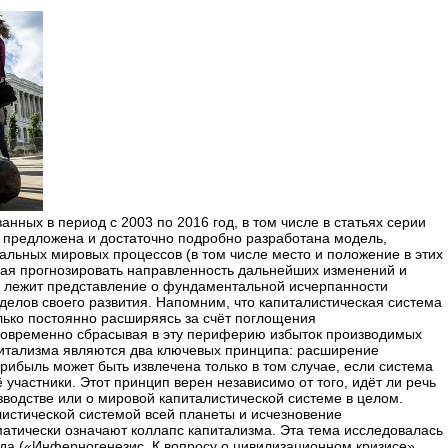
анных в период с 2003 по 2016 год, в том числе в статьях серии
а предложена и достаточно подробно разработана модель,
льных мировых процессов (в том числе место и положение в этих
щая прогнозировать направленность дальнейших изменений и
и лежит представление о фундаментальной исчерпанности
делов своего развития. Напомним, что капиталистическая система
лько постоянно расширяясь за счёт поглощения
новременно сбрасывая в эту периферию избыток производимых
итализма являются два ключевых принципа: расширение
рибыль может быть извлечена только в том случае, если система
участники. Этот принцип верен независимо от того, идёт ли речь
водстве или о мировой капиталистической системе в целом.
листической системой всей планеты и исчезновение
атически означают коллапс капитализма. Эта тема исследовалась
да («
Инферногенезис. К вопросу о цивилизационном кризисе
»,