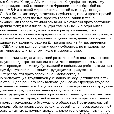
ля Саляма Хамида Абу Меньяра аль-Каддафи, по-видимому,
ой президентской кампанией во Франции, но и с борьбой на
ровне МВФ и высшей мировой финансовой элиты. Даже когда
 США и Китая как государственных субъектов, корни противоречий
 случае выступает частью проекта глобализации и тесно
ериканскими глобалистскими элитами. Фактически противостояние
ликта элит, в том числе, внутри самих США (и внутри Китая,
рого является борьба демократов и республиканцев, хотя,
вой элиты отражается в предвыборной борьбе партий не прямо, а
республиканцы, как, впрочем, и демократы, далеко не едины. В
водившиеся администрацией Д. Трампа против Китая, являлись
 США и Китая как геополитических субъектов, но и ударом по
оят мировые элиты, в том числе и американские.
метрополии каждая из фракций расколовшейся элиты имеет свою
мы уже неоднократно писали о том, что в современном мире
мов проходит не между буржуазией и наёмными работниками, как
между буржуазией и наёмными трудящимися, разумеется,
интересов, эти противоречия не имеют сегодня
ьку эксплуатация трудящихся уже давно не осуществляется в тех
ктерны для раннего капитализма, да и сама структура труда по
ественно изменилась. Национальная производственная буржуазия
видуальных предпринимателей до крупной, но не
ные трудящиеся, имеющие в развитых странах довольно высокий
х и политических прав, в глобальном социальном противостоянии
яя полюс гражданского буржуазного общества. Противоположный
ональной, по преимуществу финансовой (а не производственной)
сию фиатных денежных знаков, а также тесно связанными с нею