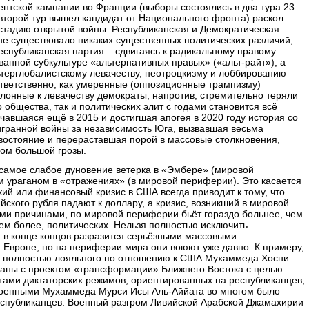
нтской кампании во Франции (выборы состоялись в два тура 23
 второй тур вышел кандидат от Национального фронта) раскол
стадию открытой войны. Республиканская и Демократическая
е существовало никаких существенных политических различий,
еспубликанская партия – сдвигаясь к радикальному правому
анной субкультуре «альтернативных правых» («альт-райт»), а
ьтерглобалистскому левачеству, неотроцкизму и лоббированию
тветственно, как умеренные (оппозиционные трампизму)
клонные к левачеству демократы, напротив, стремительно теряли
 общества, так и политических элит с годами становится всё
чавшаяся ещё в 2015 и достигшая апогея в 2020 году история со
гранной войны за независимость Юга, вызвавшая весьма
востояние и перераставшая порой в массовые столкновения,
хом большой грозы.
 самое слабое дуновение ветерка в «Эмбере» (мировой
 ураганом в «отражениях» (в мировой периферии). Это касается
кий или финансовый кризис в США всегда приводит к тому, что
ского рубля падают к доллару, а кризис, возникший в мировой
ми причинами, по мировой периферии бьёт гораздо больнее, чем
тем более, политических. Нельзя полностью исключить
т в конце концов разразится серьёзными массовыми
 Европе, но на периферии мира они воюют уже давно. К примеру,
пте полностью лояльного по отношению к США Мухаммеда Хосни
аны с проектом «трансформации» Ближнего Востока с целью
ами диктаторских режимов, ориентированных на республиканцев,
военными Мухаммеда Мурси Исы Аль-Аййата во многом было
еспубликанцев. Военный разгром Ливийской Арабской Джамахирии