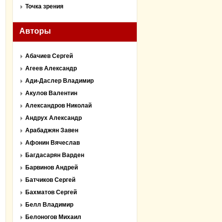
Точка зрения
Авторы
Абачиев Сергей
Агеев Александр
Ади-Даслер Владимир
Акулов Валентин
Александров Николай
Андрух Александр
Арабаджян Завен
Афонин Вячеслав
Багдасарян Варден
Барвинов Андрей
Батчиков Сергей
Бахматов Сергей
Белл Владимир
Белоногов Михаил