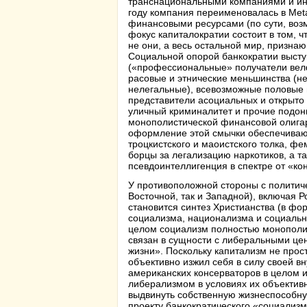
транснациональными компаниями и инт
году компания переименовалась в Met
финансовыми ресурсами (по сути, возм
фокус капиталократии состоит в том, 
не они, а весь остальной мир, призна
Социальной опорой банкократии высту
(«профессиональные» получатели велф
расовые и этнические меньшинства (не
нелегальные), всевозможные половые 
представители асоциальных и открыто 
уличный криминалитет и прочие подон
монополистической финансовой олигар
оформление этой смычки обеспечивают
троцкистского и маоистского толка, ф
борцы за легализацию наркотиков, а 
псевдоинтеллигенция в спектре от «к
У противоположной стороны с политич
Восточной, так и Западной), включая
становится синтез Христианства (в фо
социализма, национализма и социально
целом социализм полностью монополи
связан в сущности с либеральными це
жизни». Поскольку капитализм не прос
объективно изжил себя в силу своей в
американских консерваторов в целом и
либерализмом в условиях их объектив
выдвинуть собственную жизнеспособну
проекту банкократического «социализм