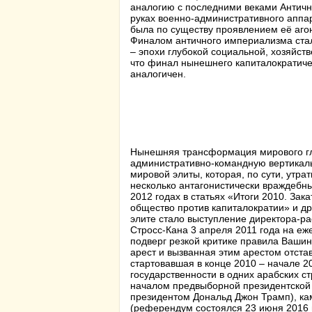
аналогию с последними веками Антично
руках военно-административного аппа
была по существу проявлением её аго
Финалом античного империализма стал
– эпохи глубокой социальной, хозяйств
что финал нынешнего капиталократиче
аналогичен.
Нынешняя трансформация мирового гл
административно-командную вертикал
мировой элиты, которая, по сути, утра
несколько антагонистически враждебны
2012 годах в статьях «
Итоги 2010. Зак
общество против капиталократии
» и д
элите стало выступление директора-
Стросс-Кана 3 апреля 2011 года на еж
подверг резкой критике правила Вашин
арест и вызванная этим арестом отста
стартовавшая в конце 2010 – начале 2
государственности в одних арабских ст
началом предвыборной президентской к
президентом Дональд Джон Трамп), ка
(референдум состоялся 23 июня 2016 г