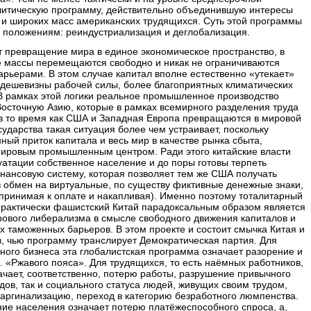
литическую программу, действительно объединившую интересы
 и широких масс американских трудящихся. Суть этой программы
м положениям: реиндустриализация и деглобализация.
т превращение мира в единое экономическое пространство, в
ие массы перемещаются свободно и никак не ограничиваются
рьерами. В этом случае капитал вполне естественно «утекает»
у дешевизны рабочей силы, более благоприятных климатических
 В рамках этой логики реальное промышленное производство
осточную Азию, которые в рамках всемирного разделения труда
в то время как США и Западная Европа превращаются в мировой
сударства такая ситуация более чем устраивает, поскольку
ный приток капитала и весь мир в качестве рынка сбыта,
мировым промышленным центром. Ради этого китайские власти
уатации собственное население и до поры готовы терпеть
ансовую систему, которая позволяет тем же США получать
в обмен на виртуальные, по существу фиктивные денежные знаки,
 принимая к оплате и накапливая). Именно поэтому тоталитарный
 практически фашистский Китай парадоксальным образом является
ового либерализма в смысле свободного движения капиталов и
их таможенных барьеров. В этом проекте и состоит смычка Китая и
в, чью программу транслирует Демократическая партия. Для
ного бизнеса эта глобалистская программа означает разорение и
. «Ржавого пояса». Для трудящихся, то есть наёмных работников,
ачает, соответственно, потерю работы, разрушение привычного
дов, так и социального статуса людей, живущих своим трудом,
аргинализацию, переход в категорию безработного люмпенства.
ние населения означает потерю платёжеспособного спроса, а,