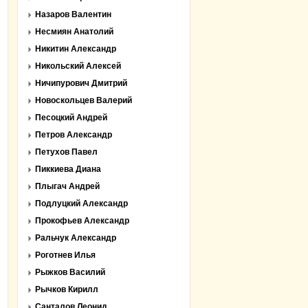
Назаров Валентин
Несмиян Анатолий
Никитин Александр
Никольский Алексей
Ничипурович Дмитрий
Новоскольцев Валерий
Песоцкий Андрей
Петров Александр
Петухов Павел
Пиккиева Диана
Плыгач Андрей
Подлуцкий Александр
Прокофьев Александр
Ральчук Александр
Роготнев Илья
Рыжков Василий
Рычков Кирилл
Санталов Леонид