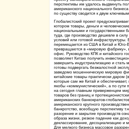
перспективы им удалось выдвинуть по
американского национального бизнеса
по существу сводится к двум ключевы
Глобалистский проект предусматривае
котором товары, деньги и человеческ
национальными и государственными ба
туда, где производство дешевле в сил
условий или готовой инфраструктуры.
перемещается из США в Китай и Юго-В
превращаются в «мировую фабрику», 
офис. Руководство КПК и китайского го
позволяет Китаю получить инвестицион
завершить индустриализацию и стать 
готовы подвергать безжалостной экспл
заведомо мошенническую мировую фин
китайские товары практически даром (
которые сам же Китай и обеспечивает,
якобы «коммунистический», а по сути
на сегодня главным приверженцем мир
товаров без границ и протекционистск
американских банкократов-глобалисто
американского крупного производствен
банкротство, всеобщую перспективу т.н
разорение и закрытие производств озн
образа жизни, резкое падение как дохо
деклассирование, десоциализацию и м
Для мелкого бизнеса массовое разоре