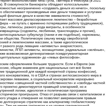
ернет-монополистами типа Гугла, Твиттера и Фейсбука (в 2021
a). В совокупности банкократы обладают колоссальными
ожностью неограниченно «создавать деньги из ничего», поскольку
что обеспечивают производимые ими деньги товарами и услугами
ющий фиатные деньги в качестве эквивалента стоимости!).
пает массовое деклассированное люмпенство – безработные
ера – не путать с временно потерявшими работу трудящимися),
гры, латиносы, разного рода мигранты, в особенности
извращенцы (содомиты, лесбиянки, трансгендеры и прочие),
антисоциальных субкультур (панки и им подобные), наркоманы,
ки общества. Политическую смычку между сверхбогатой
хией и люмпенскими массами, а также идеологическое
 разного рода левацкие «активисты» анархистского,
еминистки, ЛГБТ-активисты, зоозащитники, радикальные «зелёные»,
также всевозможная дегенеративная псевдогуманитарная
онцептуальных художников» до «левых философов».
еским оформлением большие трудности. Если в Европе (как
 Россию, общим знаменем для национальных сил всё более
рме традиционной для каждой конкретной страны конфессии),
го консерватизма, то в США и странах англосаксонского мира в
зирован леваками, а социальный консерватизм неразрывно
нностями «священной частной собственности» и «свободы частной
то проектно демонтируется правящей олигархией, но и
нутренней логики, идеология и политическая программа
сторически проигрышна. Отказ от разрыва связи с капитализмом и
ного упадка и отмирания не позволяет американским правым
ю долгосрочную стратегию как альтернативу глобалистскому
а». Тем не менее тактически и на уровне среднесрочной