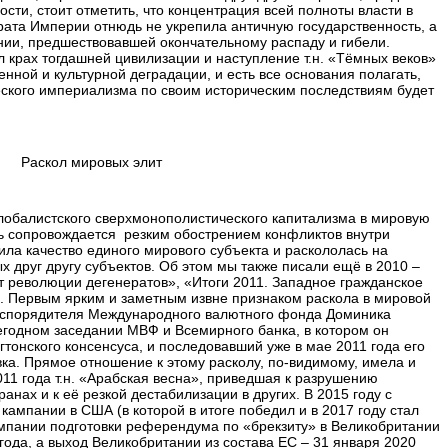
сти, стоит отметить, что концентрация всей полноты власти в
рата Империи отнюдь не укрепила античную государственность, а
нии, предшествовавшей окончательному распаду и гибели.
 крах тогдашней цивилизации и наступление т.н. «Тёмных веков»
енной и культурной деградации, и есть все основания полагать,
ского империализма по своим историческим последствиям будет
Раскол мировых элит
обалистского сверхмонополистического капитализма в мировую
ь сопровождается резким обострением конфликтов внутри
тила качество единого мирового субъекта и раскололась на
х друг другу субъектов. Об этом мы также писали ещё в 2010 –
ат революции дегенератов
», «
Итоги 2011. Западное гражданское
р. Первым ярким и заметным извне признаком раскола в мировой
распорядителя Международного валютного фонда Доминика
егодном заседании МВФ и Всемирного банка, в котором он
гтонского консенсуса, и последовавший уже в мае 2011 года его
вка. Прямое отношение к этому расколу, по-видимому, имела и
011 года т.н. «Арабская весна», приведшая к разрушению
ранах и к её резкой дестабилизации в других. В 2015 году с
ампании в США (в которой в итоге победил и в 2017 году стал
мпании подготовки референдума по «брекзиту» в Великобритании
ода, а выход Великобритании из состава ЕС – 31 января 2020