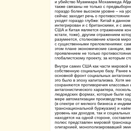
и убийство Муаммара Мохаммеда Абде
также связаны не только с предвыборн
гораздо более высоком уровне – на у
сейчас заходит речь о противостоянии
уходят гораздо глубже: Китай в данном
интегрирован и с британскими, и с ам
США и Китая является отражением конф
кстати, тоже), другим отражением кото
разумеется, столкновение кланов миро
с существенными преломлениями: сами 
этом плане экономические санкции, в
проявлением не только противостояния
глобалистскому проекту, за которым ст
Внутри самих США как части мировой 
собственную социальную базу. Ранее 
основной фронт социальных антагониз
это было в эпоху капитализма. Хотя 
сохраняются противоречия классовых 
антагонистического характера, поскол
людоедских формах, которые были хара
мере автоматизации производства сущ
(в спектре от мелкого бизнеса и инди
транснациональной буржуазии) и наём
уровень как доходов, так и социальны
находятся на одной стороне, составл
полюс представлен мировой транснаци
олигархией, монополизировавшей эмис