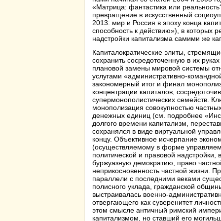
«
Матрица: фантастика или реальность
превращение в искусственный социоупр
2013: мир и Россия в эпоху конца кап
способность к действию
»), в которых 
надстройки капитализма самими же ка
Капиталократические элиты, стремящи
сохранить сосредоточенную в их руках
плановой замены мировой системы отн
услугами «административно-командной
закономерный итог и финал монополиз
концентрации капиталов, сосредоточивш
супермонополистических семейств. Кл
монополизация совокупностью частных
денежных единиц (см. подробнее «
Инс
долгого времени капитализм, перестав
сохранялся в виде виртуальной управл
концу. Объективное исчерпание эконо
(осуществляемому в форме управляемо
политической и правовой надстройки, 
буржуазную демократию, право частной
неприкосновенность частной жизни. 
параллели с последними веками сущес
полисного уклада, гражданской общины
выстраивалась военно-административн
отвергающего как суверенитет личности
этом смысле античный римский импер
капитализмом, но ставший его могиль