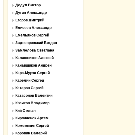
Додул Виктор
Дугин Александр
Егоров Дмитрий
Елисеев Александр
Емельянов Сергей
Заднепровский Богдан
Замлелова Светлана
Калашников Алексей
Канавщиков Андрей
Кара-Мурза Сергей
Карелин Сергей
Катаров Сергей
Катасонов Валентин
Квачков Владимир
Кий Степан
Кирпиченок Артем
Кожемякин Сергей
Коровин Валерий