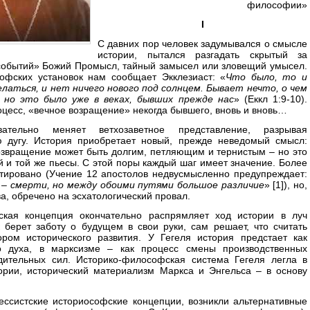
философии»
I
С давних пор человек задумывался о смысле
истории, пытался разгадать скрытый за
 событий» Божий Промысл, тайный замысел или зловещий умысел.
офских установок нам сообщает Экклезиаст: «
Что было, то и
елаться, и нет ничего нового под солнцем. Бывает нечто, о чем
 но это было уже в веках, бывших прежде нас
» (Еккл 1:9-10).
оцесс, «вечное возращение» некогда бывшего, вновь и вновь…
вательно меняет ветхозаветное представление, разрывая
ю дугу. История приобретает новый, прежде неведомый смысл:
озвращение может быть долгим, петляющим и тернистым – но это
й и той же пьесы. С этой поры каждый шаг имеет значение. Более
нтировано (Учение 12 апостолов недвусмысленно предупреждает:
н – смерти, но между обоими путями большое различие
» [1]), но,
, обречено на эсхатологический провал.
ская концепция окончательно распрямляет ход истории в луч
 берет заботу о будущем в свои руки, сам решает, что считать
ором исторического развития. У Гегеля история предстает как
о духа, в марксизме – как процесс смены производственных
дительных сил. Историко-философская система Гегеля легла в
ории, исторический материализм Маркса и Энгельса – в основу
ессистские историософские концепции, возникли альтернативные