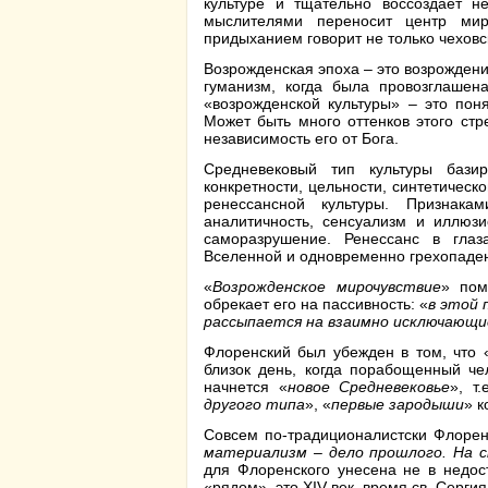
культуре и тщательно воссоздает н
мыслителями переносит центр мир
придыханием говорит не только чеховск
Возрожденская эпоха – это возрожден
гуманизм, когда была провозглашен
«возрожденской культуры» – это поня
Может быть много оттенков этого стр
независимость его от Бога.
Средневековый тип культуры базир
конкретности, цельности, синтетическ
ренессансной культуры. Признакам
аналитичность, сенсуализм и иллюзи
саморазрушение. Ренессанс в глаз
Вселенной и одновременно грехопадени
«
Возрожденское мирочувствие
» пом
обрекает его на пассивность: «
в этой 
рассыпается на взаимно исключающие
Флоренский был убежден в том, что 
близок день, когда порабощенный че
начнется «
новое Средневековье
», т
другого типа
», «
первые зародыши
» к
Совсем по-традиционалистски Флорен
материализм – дело прошлого. На с
для Флоренского унесена не в недо
«рядом», это XIV век, время св. Серги