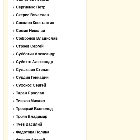
Сергиенко Петр
Скерис Вячеслав
Соколов Константин
Сомин Николай
Софронов Владислав
Строев Сергей
Субботин Александр
Субетто Александр
Сулакшин Степан
Сурдин Геннадий
Сухонос Сергей
Таран Ярослав
Тишков Михаил
Троицкий Всеволод
Троян Владимир
Туев Василий
Федотова Полина