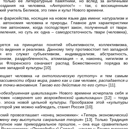
е только ее литературные памятники, но вслед за античными
оздания на человека. «
Антропос
!» – так, с восхищенным
ий учитель Беликов, это гимн и культ Нового времени.
ие фарисейства, носящее на новом языке два имени: натурализм и
а автономия человека и природы. Главное для характеристики
тие автономии, когда господствует закон, полученный от твари.
емления, но суть их одна – самодостаточность твари (человека),
уется на принципах понятий объективности, коллективизма,
ого видения и реализма. Данному типу противостоит тип западной
и его служат субъективизм, индивидуализм, абстрактность,
онизм, раздробленность, атомизация – и, наконец, нигилизм и
ах Флоренского означают распад Божественного порядка во
е западной культуры [10].
ещает человека «
в онтологическую пустоту
» и тем самым
пассивности образ мира, равно как и сам человек, распадается и
 точки-мгновения. Таково его действие по его сути
» [11].
«
обездушенная цивилизация
» Нового времени исчерпала себя и
ловек «
свергнет иго возрожденской цивилизации
» [12] – тогда
.е. эпоха новой цельной культуры. Прообразом этой «
культуры
оторой уже можно наблюдать, станет Россия [10].
ский провозглашает «конец экономики»: «
Теперь экономический
мену ему выступила сакральная теория
» [13]. Только Традиция
ступное нам примордиальное прошлое, – она еще сравнительно
я Радонежского: «
Преподобный Сергий – начало и Данте русского