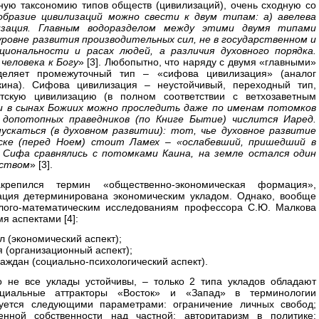
ную таксономию типов обществ (цивилизаций), очень сходную со
образие цивилизаций можно свести к двум типам: а) авелева
лизация. Главным водоразделом между этими двумя типами
уровне развития производительных сил, не в государственном и
циональности и расах людей, а различия духовного порядка.
человека к Богу
» [3]. Любопытно, что наряду с двумя «главными»
деляет промежуточный тип – «сифова цивилизация» (аналог
кина). Сифова цивилизация – неустойчивый, переходный тип,
скую цивилизацию (в полном соответствии с ветхозаветным
и в сынах Божиих можно проследить даже по именам потомков
допотопных праведников (по Книге Бытие) числится Иаред.
ускаться (в духовном развитии): тот, чье духовное развитие
ске (перед Ноем) стоит Ламех – «ослабевший, пришедший в
 Сифа сравнялись с потомками Каина, на земле остался один
йством
» [3].
крепился термин «общественно-экономическая формация»,
ация детерминирована экономическим укладом. Однако, вообще
олого-математическим исследованиям профессора С.Ю. Малкова
я аспектами [4]:
 (экономический аспект);
 (организационный аспект);
раждан (социально-психологический аспект).
ко не все уклады устойчивы, – только 2 типа укладов обладают
социальные аттракторы «Восток» и «Запад» в терминологии
зуется следующими параметрами: ограничение личных свобод;
енной собственности над частной; авторитаризм в политике;