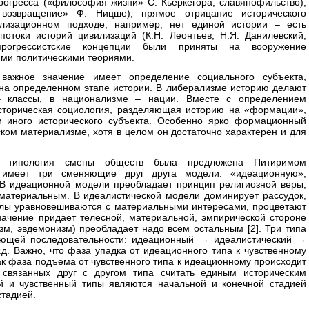
рогресса («философия жизни» С. Кьеркегора, славянофильство),
 возвращение» Ф. Ницше), прямое отрицание исторического
илизационном подходе, например, нет единой истории – есть
отоки историй цивилизаций (К.Н. Леонтьев, Н.Я. Данилевский,
прогрессистские концепции были приняты на вооружение
ими политическими теориями.
важное значение имеет определение социального субъекта,
а определенном этапе истории. В либерализме историю делают
– классы, в национализме – нации. Вместе с определением
историческая социология, разделяющая историю на «формации»,
и иного исторического субъекта. Особенно ярко формационный
ском материализме, хотя в целом он достаточно характерен и для
ая» типология смены обществ была предложена Питиримом
 имеет три сменяющие друг друга модели: «идеационную»,
 В идеационной модели преобладает принцип религиозной веры,
 материальным. В идеалистической модели доминирует рассудок,
лы уравновешиваются с материальными интересами, процветают
начение придает телесной, материальной, эмпирической стороне
м, эвдемонизм) преобладает надо всем остальным [2]. Три типа
ующей последовательности: идеационный → идеалистический →
.д. Важно, что фаза упадка от идеационного типа к чувственному
как фаза подъема от чувственного типа к идеационному происходит
и связанных друг с другом типа считать единым историческим
й и чувственный типы являются начальной и конечной стадией
стадией.