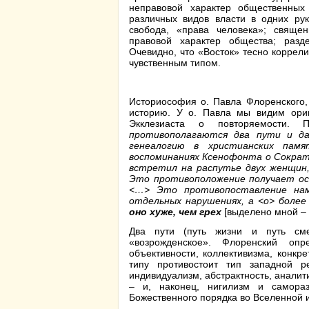
неправовой характер общественных
различных видов власти в одних рук
свобода, «права человека»; священ
правовой характер общества; разд
Очевидно, что «Восток» тесно коррел
чувственным типом.
Историософия о. Павла Флоренского, 
историю. У о. Павла мы видим ориг
Экклезиаста о повторяемости. 
противополагаются два пути и д
генеалогию в христианских памя
воспоминаниях Ксенофонта о Сократ
встретил на распутье двух женщин,
Это противоположение получает ос
<…> Это противопоставление нам
отдельных нарушениях, а <о> более
оно хуже, чем грех
[выделено мной – А
Два пути (путь жизни и путь см
«возрожденское». Флоренский оп
объективности, коллективизма, конкр
типу противостоит тип западной р
индивидуализм, абстрактность, аналит
– и, наконец, нигилизм и самораз
Божественного порядка во Вселенной 