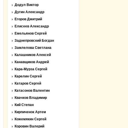
Додул Виктор
Дугин Александр
Егоров Дмитрий
Елисеев Александр
Емельянов Сергей
Заднепровский Богдан
Замлелова Светлана
Калашников Алексей
Канавщиков Андрей
Кара-Мурза Сергей
Карелин Сергей
Катаров Сергей
Катасонов Валентин
Квачков Владимир
Кий Степан
Кирпиченок Артем
Кожемякин Сергей
Коровин Валерий