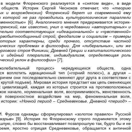
 в модели Флоренского реализуется в «снятом виде», в виде
 обществ. Историк Сергей Чесноков отмечает, что «
теорию
ых и возрожденских) Флоренский берет из современной ему
в которой не раз проводились культурологические параллели
еменностью
» [6]. Аналогичного мнения придерживается историк-
оренский, как известно, учил о чередовании «авторитарных» и
тельно соответствующих «идеациональной» и «чувственной»
ервобытнообщинный строй, феодализм и социализм – примеры
оторых характерны, среди прочего, отсутствие частной
ических проблемах в философии. Для «либеральных», или же
ргового строя Финикии, Древней Греции и капиталистического
 и идейный плюрализм, индивидуализм, определяющая роль
ческий уклон в философии
» [7].
колебательный процесс» чередующихся обществ, одна
тся воплотить идеационный тип («горний полюс»), а другая –
причем они последовательно сменяют друг друга в соответствии с
и крутой подъем). Мировая история предстает как цепь сменяющих
х цивилизаций, каждая из которых строится на противоположных
кое начало, ноуменальная воля, восприимчивость, женственность
е поверхностное воздействие на мир, феноменальная воля,
 истории: «
Ночной период – Средневековье. Дневной <период> –
И. Фурсов однажды сформулировал «золотое правило» Русской
азрыв
» [9]. История по Флоренскому строго подчиняется этому
ошлую, словно бы восстанавливает позапрошлую так, будто бы и не
емя, яростно отрицая Средневековье, обращается к античной