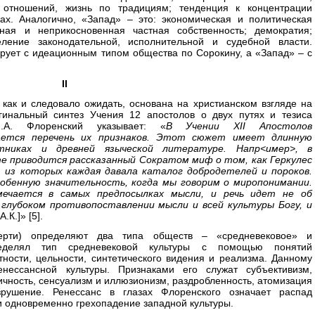
 отношений, жизнь по традициям; тенденция к концентрации
ах. Аналогично, «Запад» – это: экономическая и политическая
ная и неприкосновенная частная собственность; демократия;
еление законодательной, исполнительной и судебной власти.
ирует с идеационным типом общества по Сорокину, а «Запад» – с
II
как и следовало ожидать, основана на христианском взгляде на
инальный синтез Учения 12 апостолов о двух путях и тезиса
П.А. Флоренский указывает: «
В Учении XII Апостолов
ается перечень их признаков. Этот сюжет имеет длинную
тниках и древней языческой литературе. Напр<имер>, в
е приводится рассказанный Сократом миф о том, как Геркулес
 из которых каждая давала каталог добродетелей и пороков.
обенную значительность, когда мы говорим о миропонимании.
ечается в самых предпосылках мысли, и речь идет не об
 глубоком противопоставлении мысли и всей культуры Богу, и
.К.]» [5].
ерти) определяют два типа обществ – «средневековое» и
ределял тип средневековой культуры с помощью понятий
етности, цельности, синтетического видения и реализма. Данному
енессансной культуры. Признаками его служат субъективизм,
ичность, сенсуализм и иллюзионизм, раздробленность, атомизация
рушение. Ренессанс в глазах Флоренского означает распад
и одновременно грехопадение западной культуры.