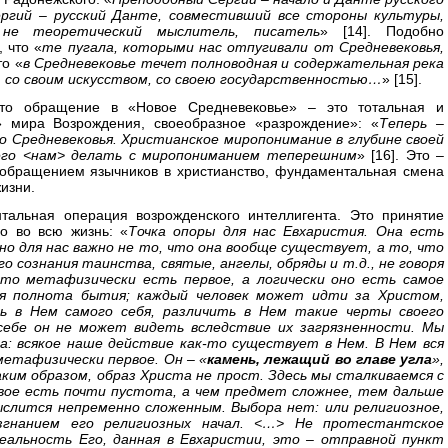
ергий – русский Данте, совместивший все стороны культуры,
не теоретический мыслитель, писатель
» [14]. Подобно
 что «
те пугала, которыми нас отпугивали от Средневековья,
то «
в Средневековье течет полноводная и содержательная река
, со своим искусством, со своею государственностью…
» [15].
что обращение в «Новое Средневековье» – это тотальная и
 мира Возрождения, своеобразное «разрождение»: «
Теперь –
го Средневековья. Христианское миропонимание в глубине своей
ечего <нам> делать с миропониманием теперешним
» [16]. Это –
 обращением язычников в христианство, фундаментальная смена
изни.
тальная операция возрожденского интеллигента. Это принятие
го во всю жизнь: «
Точка опоры для нас Евхаристия. Она есть
но для нас важно не то, что она вообще существует, а то, что
о сознания таинства, святые, ангелы, обряды и т.д., не говоря
это метафизически есть первое, а логически оно есть самое
ся полнота бытия; каждый человек может идти за Христом,
 в Нем самого себя, различить в Нем такие черты своего
себе он не может видеть вследствие их загрязненности. Мы
а: всякое наше действие как-то существует в Нем. В Нем вся
метафизически первое. Он – «
камень, лежащий во главе угла
»,
аким образом, образ Христа не прост. Здесь мы сталкиваемся с
вое есть почти пустота, а чем предмет сложнее, тем дальше
слится непременно сложенным. Выбора нет: или религиозное,
згнанием его религиозных начал. <…> Не протестантское
еальность Его, данная в Евхаристии, это – отправной пункт