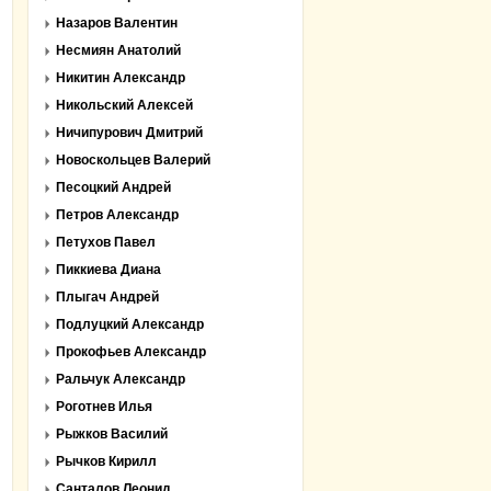
Назаров Валентин
Несмиян Анатолий
Никитин Александр
Никольский Алексей
Ничипурович Дмитрий
Новоскольцев Валерий
Песоцкий Андрей
Петров Александр
Петухов Павел
Пиккиева Диана
Плыгач Андрей
Подлуцкий Александр
Прокофьев Александр
Ральчук Александр
Роготнев Илья
Рыжков Василий
Рычков Кирилл
Санталов Леонид