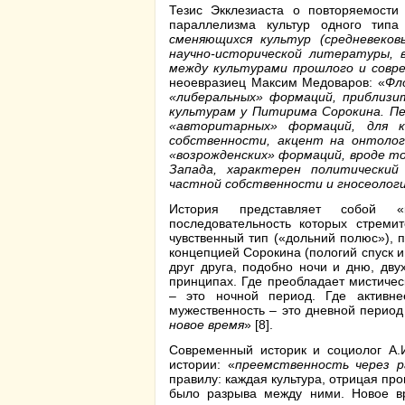
Тезис Экклезиаста о повторяемости
параллелизма культур одного типа
сменяющихся культур (средневеков
научно-исторической литературы, 
между культурами прошлого и совр
неоевразиец Максим Медоваров: «
Фл
«либеральных» формаций, приблизи
культурам у Питирима Сорокина. П
«авторитарных» формаций, для к
собственности, акцент на онтолог
«возрожденских» формаций, вроде то
Запада, характерен политический
частной собственности и гносеологи
История представляет собой «
последовательность которых стреми
чувственный тип («дольний полюс»), 
концепцией Сорокина (пологий спуск 
друг друга, подобно ночи и дню, дву
принципах. Где преобладает мистичес
– это ночной период. Где активне
мужественность – это дневной период
новое время
» [8].
Современный историк и социолог А.
истории: «
преемственность через р
правилу: каждая культура, отрицая пр
было разрыва между ними. Новое вр