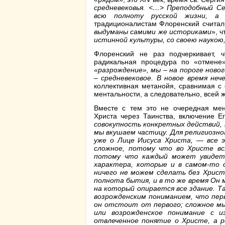
средневековья. <…> Преподобный С
всю полноту русской жизни, а 
традиционалистам Флоренский считал,
выдуманы самими же историками
», ч
истинной культуры, со своею наукою
Флоренский не раз подчеркивает, 
радикальная процедура по «отмене»
«разрождение», мы – на пороге ново
– средневековое. В новое время н
коллективная метанойя, сравнимая с
ментальности, а следовательно, всей ж
Вместе с тем это не очередная мен
Христа через Таинства, включение Е
совокупность конкретных действий, 
мы вкушаем частицу. Для религиозног
уже о Лице Иисуса Христа, — все 
сложное, потому что во Христе в
потому что каждый может увидеть
характера, которые и в самом-то 
ничего не можем сделать без Христ
полнота бытия, и в то же время Он 
на который опирается все здание. Т
возрожденским пониманием, что пер
он отстоит от первого; сложное мы
или возрожденское понимание с и
отвлеченное понятие о Христе, а р