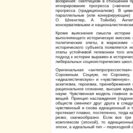
воззрения: скептицизм в отношении п
игнорирование прогресса («вечное
прогресса (традиционализм). В цив
параллельные (или конкурирующие) п
О. Шпенглер, А. Тойнби). Анти
консервативными и националистическ
Кроме выяснения смысла истории 
выполняющего историческую миссию н
политические элиты, в марксизме 
исторического субъекта появляется 
этапы устойчивой гегемонии того ил
подход к истории выражен в историче
либеральных социоисторических школ.
Оригинальная «антипрогрессистк
Сорокиным. Социум, по Сорокину,
«идеалистическую» и «чувственную».
аскетизма, героизма, пренебрежения
рациональное сознание, высшие идеа
науки. Чувственная модель главное з
вещей. Принцип наслаждения (гедониз
обществ сменяют друг друга в след
чувственный и снова идеационный и т
протекает плавно, постепенно, тогда 
резко, скачкообразно. Если все тр
комплексом (эпохой), то идеационны
эпохи, а идеальный тип – переходной 