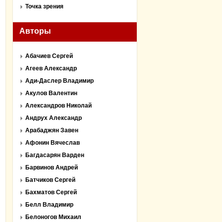
Точка зрения
Авторы
Абачиев Сергей
Агеев Александр
Ади-Даслер Владимир
Акулов Валентин
Александров Николай
Андрух Александр
Арабаджян Завен
Афонин Вячеслав
Багдасарян Варден
Барвинов Андрей
Батчиков Сергей
Бахматов Сергей
Белл Владимир
Белоногов Михаил