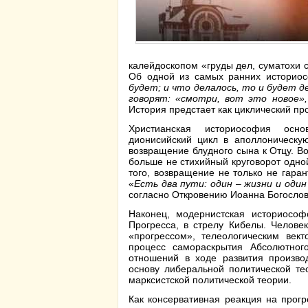
калейдоскопом «груды дел, суматохи
Об одной из самых ранних историос
будет; и что делалось, то и будет д
говорят: «смотри, вот это новое»,
История предстает как циклический пр
Христианская историософия осно
дионисийский цикл в аполлоническу
возвращение блудного сына к Отцу. В
больше не стихийный круговорот одно
того, возвращение не только не гара
«
Есть два пути: один – жизни и оди
согласно Откровению Иоанна Богослова
Наконец, модернистская историософ
Прогресса, в стрелу Кибелы. Человек
«прогрессом», телеологическим вект
процесс самораскрытия Абсолютног
отношений в ходе развития произво
основу либеральной политической те
марксистской политической теории.
Как консервативная реакция на прогр