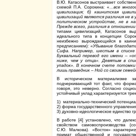
В.Ю. Катасонов выстраивает собствен
схемой П.А. Сорокина: «…
все много
цивилизация; б) каинитская циви
цивилизаций являются различия не в 
политическом устройстве, не в на
Прежде всего, различия в отношении 
типами цивилизаций, Катасонов вы
идеального типа в концепции Соро
неизбежно вырождающийся в каинит
предписанием): «
Убывание благодат
Сифа. Например, шестым в списке 
Буквальный перевод его имени – «оп
ниже, чем у отца». Девятым в спи
упадок». В конечном счете потомки
лишь праведник – Ной со своим семе
В историческом материализме за
подчеркивающий тот факт, что форм
говоря, это неверно. Согласно соци
устойчивый уклад характеризуется трем
1) материально-технический потенциал
2) форма государственного управления
3) духовно-идеологическое единство г
В работе [4] установлено, что дале
свойством самовоспроизводства (
С.Ю. Малкова). «Восток» характери
примат общественной и государств